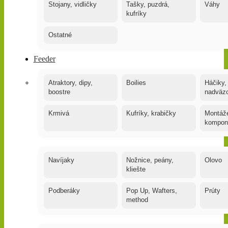
Stojany, vidličky
Tašky, puzdrá,
Váhy
kufríky
Ostatné
Feeder
Atraktory, dipy,
Boilies
Háčiky,
boostre
nadväz
Krmivá
Kufríky, krabičky
Montáže
kompon
Navíjaky
Nožnice, peány,
Olovo
kliešte
Podberáky
Pop Up, Wafters,
Prúty
method