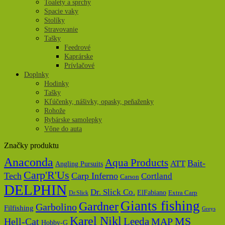
Toalety a sprchy
Spacie vaky
Stolíky
Stravovanie
Tašky
Feedrové
Kaprárske
Prívlačové
Doplnky
Hodinky
Tašky
Kľúčenky, nášivky, opasky, peňaženky
Rohože
Rybárske samolepky
Vône do auta
Značky produktu
Anaconda
Aqua Products
Bait-
ATT
Angling Pursuits
Carp'R'Us
Tech
Carp Inferno
Cortland
Carson
DELPHIN
Dr. Slick Co.
ElFabiano
Dr.Slick
Extra Carp
Giants fishing
Gardner
Garbolino
Filfishing
Greys
Karel Nikl
MS
Hell-Cat
Leeda
MAP
Hobby-G