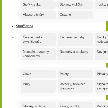
Sieťky, saky,
Stojany, vidličky
Tašky, 
Vlasce a šnúry
Ostatné
Sumčiarina
Čerene, vedrá,
Gumené nástrahy
Háčiky,
okysličovače
nadväz
Montáže, systémy,
Nástrahy a atraktory
Navíjak
komponenty
Olovo
Pelety
Plaváky
Prúty
Rotačky, blyskáče,
Signaliz
plandavky
swingre
Stojany, vidličky
Tašky, púzdra,
Vábnič