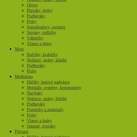
Olovo
Plaváky, bójky
Podberáky
Prúty
Signalizátory, swingre
Stojany, vidličky
Vábničky
Vlasce a šnúry
More
Kufríky, krabičky
Nožnice, peány, kliešte
Podberáky
Prúty
Muškárina
Háčiky, hotové nadväzce
Montáže, systémy, komponenty
Navíjaky
Nožnice, peány, kliešte
Podberáky
Pomôcky a materialy
Prúty
Vlasce a šnúry
Ostatné, zveráky
Plávaná