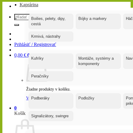
Kaprárina
Hľadať:
Boilies, pelety, dipy,
Bójky a markery
Háč
cestá
Krmivá, nástrahy
Prihlásiť / Registrovať
0,00
€
0
Kufríky
Montáže, systémy a
Nav
komponenty
Peračníky
Žiadne produkty v košíku.
Vrátiť sa do obchodu
Podberáky
Podložky
Pom
pri
0
Košík
Signalizátory, swingre