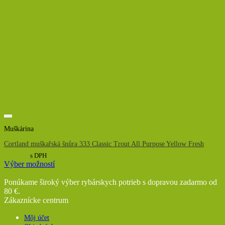
Muškárina
Cortland muškařská šnůra 333 Classic Trout All Purpose Yellow Fresh
59,17
€
s DPH
Výber možností
Tento
produkt
Ponúkame široký výber rybárskych potrieb s dopravou zadarmo od
má
80 €.
viacero
Zákaznícke centrum
variantov.
Možnosti
Môj účet