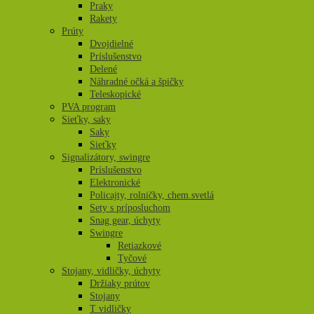
Praky
Rakety
Prúty
Dvojdielné
Príslušenstvo
Delené
Náhradné očká a špičky
Teleskopické
PVA program
Sieťky, saky
Saky
Sieťky
Signalizátory, swingre
Príslušenstvo
Elektronické
Policajty, rolničky, chem.svetlá
Sety s príposluchom
Snag gear, úchyty
Swingre
Retiazkové
Tyčové
Stojany, vidličky, úchyty
Držiaky prútov
Stojany
T vidličky