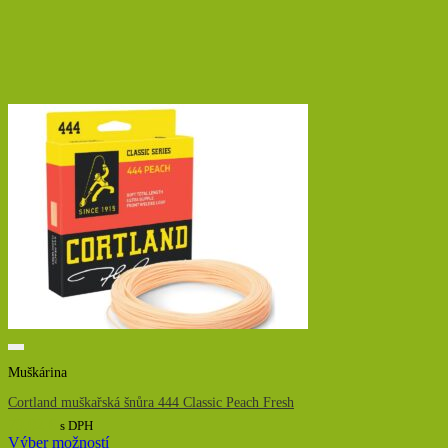
Muškárina
Cortland muškařská šnůra 444 Classic Peach Fresh
79,02
€
s DPH
Výber možností