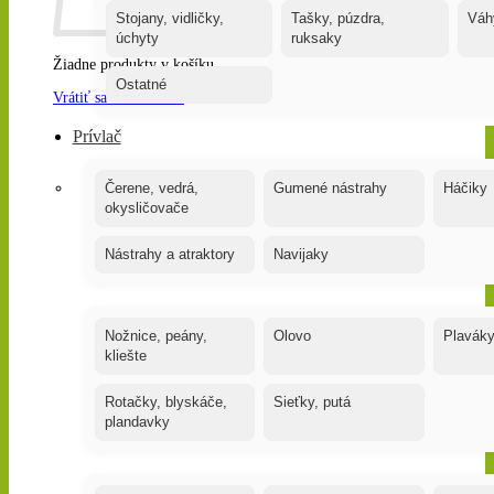
Stojany, vidličky,
Tašky, púzdra,
Váh
úchyty
ruksaky
Žiadne produkty v košíku.
Ostatné
Vrátiť sa do obchodu
Prívlač
Čerene, vedrá,
Gumené nástrahy
Háčiky
okysličovače
Nástrahy a atraktory
Navijaky
Nožnice, peány,
Olovo
Plavák
kliešte
Rotačky, blyskáče,
Sieťky, putá
plandavky