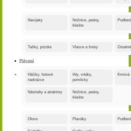
Navíjaky
Nožnice, peány,
Podber
kliešte
Tašky, púzdra
Vlasce a šnúry
Ostatné
Plávaná
Háčiky, hotové
Ihly, vrtáky,
Krmivá
nadväzce
pomôcky
Nástrahy a atraktory
Nožnice, peány,
kliešte
Olovo
Plaváky
Podber