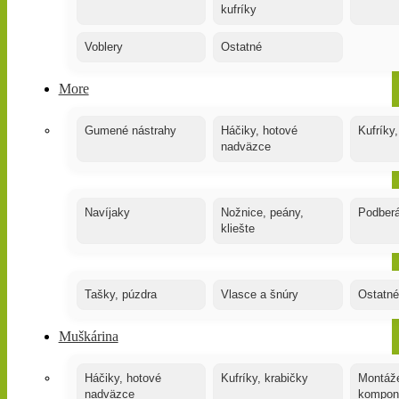
kufríky
Voblery
Ostatné
More
Gumené nástrahy
Háčiky, hotové
Kufríky,
nadväzce
Navíjaky
Nožnice, peány,
Podber
kliešte
Tašky, púzdra
Vlasce a šnúry
Ostatné
Muškárina
Háčiky, hotové
Kufríky, krabičky
Montáže
nadväzce
kompon