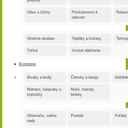
prsačky
Obuv a čižmy
Príslušenstvo k
Rukavi
odevom
Slnečné okuliare
Tepláky a kraťasy
Termop
Tričká
Vrchné oblečenie
Kemping
Bivaky a brolly
Čelovky a lampy
Dáždnik
Matrace, karpsaky a
Nože, mačety,
trojnožky
brúsky
Ohrievače, variče,
Postele
Poťahy
riady