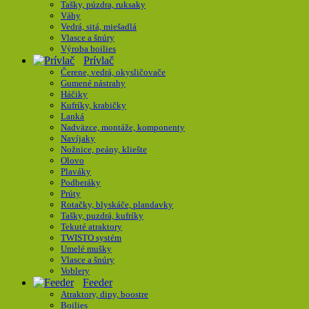
Tašky, púzdra, ruksaky
Váhy
Vedrá, sitá, miešadlá
Vlasce a šnúry
Výroba boilies
Prívlač
Čerene, vedrá, okysličovače
Gumené nástrahy
Háčiky
Kufríky, krabičky
Lanká
Nadväzce, montáže, komponenty
Navíjaky
Nožnice, peány, kliešte
Olovo
Plaváky
Podberáky
Prúty
Rotačky, blyskáče, plandavky
Tašky, puzdrá, kufríky
Tekuté atraktory
TWISTO systém
Umelé mušky
Vlasce a šnúry
Voblery
Feeder
Atraktory, dipy, boostre
Boilies