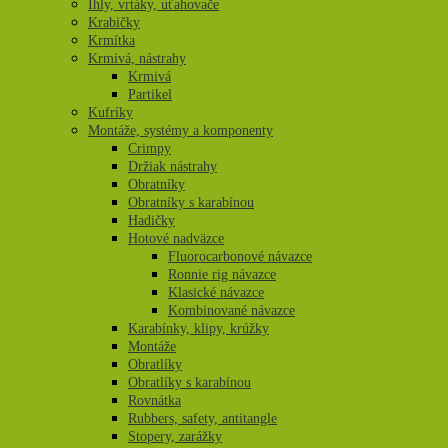
Ihly, vrtáky, uťahovače
Krabičky
Krmítka
Krmivá, nástrahy
Krmivá
Partikel
Kufríky
Montáže, systémy a komponenty
Crimpy
Držiak nástrahy
Obratníky
Obratníky s karabínou
Hadičky
Hotové nadväzce
Fluorocarbonové návazce
Ronnie rig návazce
Klasické návazce
Kombinované návazce
Karabínky, klipy, krúžky
Montáže
Obratlíky
Obratlíky s karabínou
Rovnátka
Rubbers, safety, antitangle
Stopery, zarážky