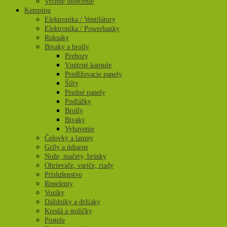
Vrchné oblečenie
Kemping
Elektronika / Ventilátory
Elektronika / Powerbanky
Ruksaky
Bivaky a brolly
Prehozy
Vnútrné kapsule
Predlžovacie panely
Šilty
Predné panely
Podlážky
Brolly
Bivaky
Vybavenie
Čelovky a lampy
Grily a údiarne
Nože, mačety, brúsky
Ohrievače, variče, riady
Príslušenstvo
Repelenty
Vozíky
Dáždniky a držiaky
Kreslá a stoličky
Postele