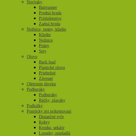
Navijaky
Baitrunner
Predná brzda
Príslušenstvo
Zadná brzda
Nožnice, peány, kliešte
Kliešte
Nožnice
Peány
Sety
Olovo
Back lead
Plastické olovo
Priebežné
Závesné
Ošetrenie úlovku
Podberáky
Podberáky
Rúčky, plaváky
Podložky
Pomôcky pri prikrmovaní
Distančné tyče
Kobry
Krusha, sekáče
Lopatky, miešadlá