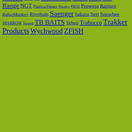
Range
NGT
Prowess
Rapture
Plastica Panaro
PROS
Plastilys
Saenger
Sert
Snowbee
Riverbaits
Sakura
RidgeMonkey
Trakker
TB BAITS
Trabucco
Teben
SPARROW
Sunset
Products
Wychwood
ZFISH