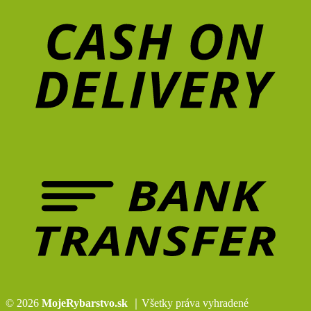
D
B
T
© 2026
MojeRybarstvo.sk
｜Všetky práva vyhradené