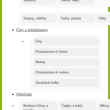
Sedačky
Sieťky, saky,
Stojany, vidličky
Tašky, púzdra
Váhy
Člny a príslušenstvo
Člny
Príslušenstvo k člnom
Motory
Príslušenstvo k motoru
Zavážacie loďky
Oblečenie
Brodiace čižmy a
Čiapky a kukly
Mikiny