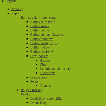
Kategórie
Novinky
Kaprárina
Boilies, pelety, dipy, cestá
Boilies extra tvrdé
Boilies krmné
Boilies hotové
Boilies pop up, plávajúce
Boilies rohlíkové
Boilies umelé, zig rig
Boilies v dipe
Boilies vyvážené
Dipy, boostre
Boostre
Dipy
Liquidy, csl, aktivátory
Suché dipy
Pasty a cestá
Pelety
Chytacie
Bójky a markery
Háčiky
Dvojháčiky a trojháčiky
Jednoháčiky