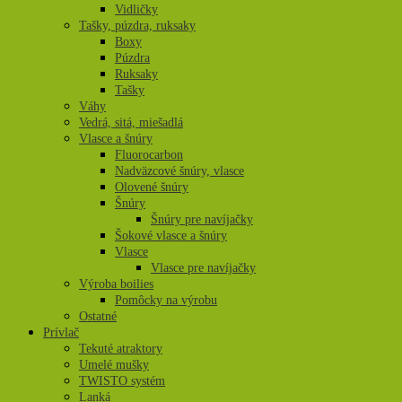
Vidličky
Tašky, púzdra, ruksaky
Boxy
Púzdra
Ruksaky
Tašky
Váhy
Vedrá, sitá, miešadlá
Vlasce a šnúry
Fluorocarbon
Nadväzcové šnúry, vlasce
Olovené šnúry
Šnúry
Šnúry pre navíjačky
Šokové vlasce a šnúry
Vlasce
Vlasce pre navíjačky
Výroba boilies
Pomôcky na výrobu
Ostatné
Prívlač
Tekuté atraktory
Umelé mušky
TWISTO systém
Lanká