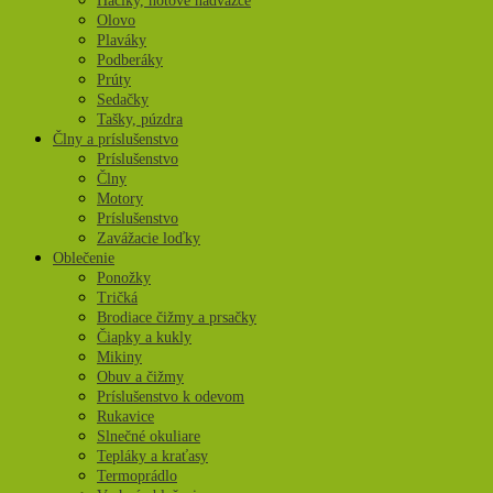
Háčiky, hotové nadväzce
Olovo
Plaváky
Podberáky
Prúty
Sedačky
Tašky, púzdra
Člny a príslušenstvo
Príslušenstvo
Člny
Motory
Príslušenstvo
Zavážacie loďky
Oblečenie
Ponožky
Tričká
Brodiace čižmy a prsačky
Čiapky a kukly
Mikiny
Obuv a čižmy
Príslušenstvo k odevom
Rukavice
Slnečné okuliare
Tepláky a kraťasy
Termoprádlo