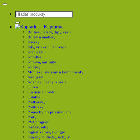
Hľadať:
Kaprárina
Boilies, pelety, dipy, cestá
Bójky a markery
Háčiky
Ihly, vrtáky, uťahovače
Krabičky
Krmítka
Krmivá, nástrahy
Kufríky
Montáže, systémy a komponenty
Navijaky
Nožnice, peány, kliešte
Olovo
Ošetrenie úlovku
Ostatné
Podberáky
Podložky
Pomôcky pri prikrmovaní
Prúty
PVA program
Sieťky, saky
Signalizátory, swingre
Stojany, vidličky, úchyty