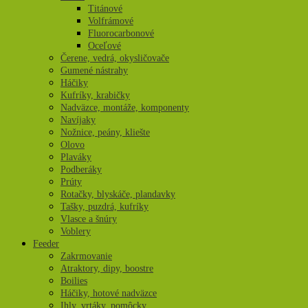
Titánové
Volfrámové
Fluorocarbonové
Oceľové
Čerene, vedrá, okysličovače
Gumené nástrahy
Háčiky
Kufríky, krabičky
Nadväzce, montáže, komponenty
Navíjaky
Nožnice, peány, kliešte
Olovo
Plaváky
Podberáky
Prúty
Rotačky, blyskáče, plandavky
Tašky, puzdrá, kufríky
Vlasce a šnúry
Voblery
Feeder
Zakrmovanie
Atraktory, dipy, boostre
Boilies
Háčiky, hotové nadväzce
Ihly, vrtáky, pomôcky