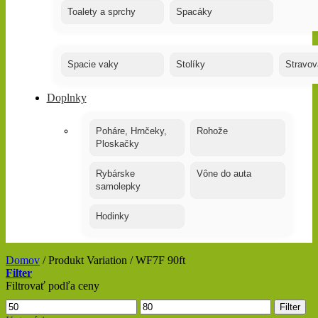
Toalety a sprchy
Spacáky
Spacie vaky
Stolíky
Stravov
Doplnky
Poháre, Hrnčeky,
Rohože
Ploskačky
Rybárske
Vône do auta
samolepky
Hodinky
Domov
/
Produkt Variation
/
WF7F 90ft
Filter
Filtrovať podľa ceny
Minimálna
Maximálna
Filter
cena
cena