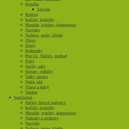
Krmítka
Závesné
Krmivá
Kufríky, krabičky
Montáže, systémy, komponenty
Navíjaky
Nožnice, peány, kliešte
Olovo
Pelety
Podberáky
Pop Up, Wafters, method
Prúty
Sieťky, saky
Stojany, vidličky
Tašky, púzdra
Vedrá, sitá
Vlasce a šnúry
Ostatné
Sumčiarina
Háčiky, hotové nadväzce
Kufríky, krabičky
Montáže, systémy, komponenty
Nástrahy a atraktory
Navíjaky
Nožnice, peány, kliešte