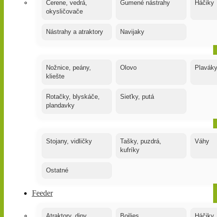
Čerene, vedrá,
Gumené nástrahy
Háčiky
okysličovače
Nástrahy a atraktory
Navijaky
Nožnice, peány,
Olovo
Plavák
kliešte
Rotačky, blyskáče,
Sieťky, putá
plandavky
Stojany, vidličky
Tašky, puzdrá,
Váhy
kufríky
Ostatné
Feeder
Atraktory, dipy,
Boilies
Háčiky,