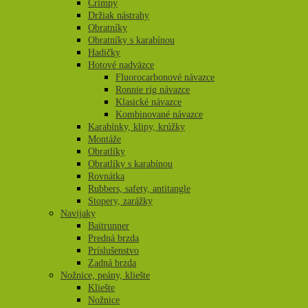
Crimpy
Držiak nástrahy
Obratníky
Obratníky s karabínou
Hadičky
Hotové nadväzce
Fluorocarbonové návazce
Ronnie rig návazce
Klasické návazce
Kombinované návazce
Karabínky, klipy, krúžky
Montáže
Obratlíky
Obratlíky s karabínou
Rovnátka
Rubbers, safety, antitangle
Stopery, zarážky
Navijaky
Baitrunner
Predná brzda
Príslušenstvo
Zadná brzda
Nožnice, peány, kliešte
Kliešte
Nožnice