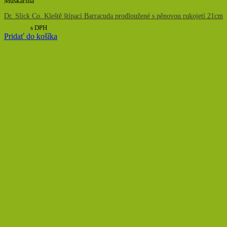
Muškárina
Dr. Slick Co. Kleště štípací Barracuda prodloužené s pěnovou rukojetí 21cm
25,77
€
s DPH
Pridať do košíka