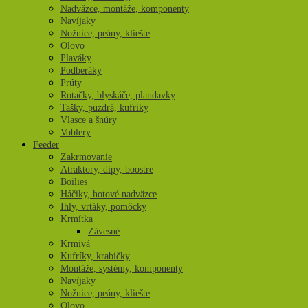
Nadväzce, montáže, komponenty
Navíjaky
Nožnice, peány, kliešte
Olovo
Plaváky
Podberáky
Prúty
Rotačky, blyskáče, plandavky
Tašky, puzdrá, kufríky
Vlasce a šnúry
Voblery
Feeder
Zakrmovanie
Atraktory, dipy, boostre
Boilies
Háčiky, hotové nadväzce
Ihly, vrtáky, pomôcky
Krmítka
Závesné
Krmivá
Kufríky, krabičky
Montáže, systémy, komponenty
Navíjaky
Nožnice, peány, kliešte
Olovo