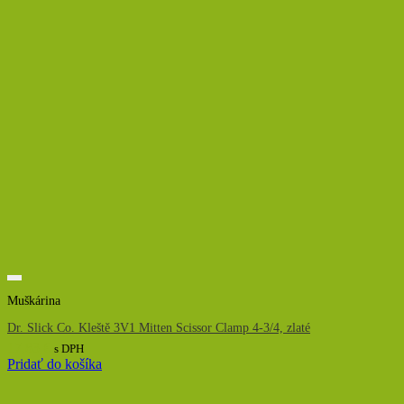
Muškárina
Dr. Slick Co. Kleště 3V1 Mitten Scissor Clamp 4-3/4, zlaté
17,83
€
s DPH
Pridať do košíka