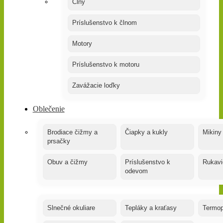
Člny
Príslušenstvo k člnom
Motory
Príslušenstvo k motoru
Zavážacie loďky
Oblečenie
Brodiace čižmy a
Čiapky a kukly
Mikiny
prsačky
Obuv a čižmy
Príslušenstvo k
Rukavi
odevom
Slnečné okuliare
Tepláky a kraťasy
Termop