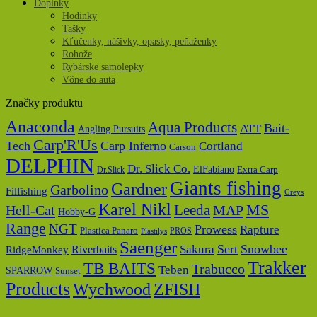
Doplnky
Hodinky
Tašky
Kľúčenky, nášivky, opasky, peňaženky
Rohože
Rybárske samolepky
Vône do auta
Značky produktu
Anaconda
Aqua Products
Bait-
ATT
Angling Pursuits
Carp'R'Us
Tech
Carp Inferno
Cortland
Carson
DELPHIN
Dr. Slick Co.
ElFabiano
Dr.Slick
Extra Carp
Giants fishing
Gardner
Garbolino
Filfishing
Greys
Karel Nikl
MS
Hell-Cat
Leeda
MAP
Hobby-G
Range
NGT
Prowess
Rapture
Plastica Panaro
PROS
Plastilys
Saenger
Sert
Snowbee
Riverbaits
Sakura
RidgeMonkey
Trakker
TB BAITS
Trabucco
Teben
SPARROW
Sunset
Products
Wychwood
ZFISH