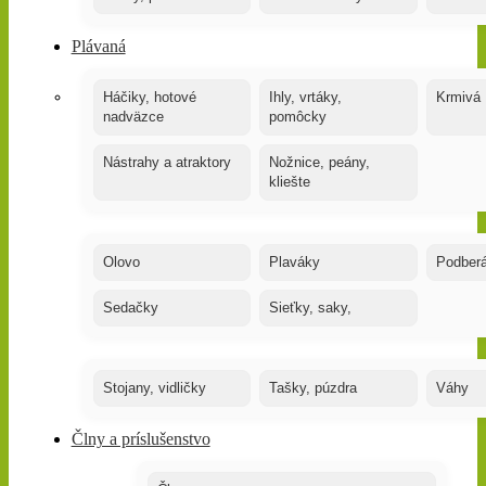
Plávaná
Háčiky, hotové
Ihly, vrtáky,
Krmivá
nadväzce
pomôcky
Nástrahy a atraktory
Nožnice, peány,
kliešte
Olovo
Plaváky
Podber
Sedačky
Sieťky, saky,
Stojany, vidličky
Tašky, púzdra
Váhy
Člny a príslušenstvo