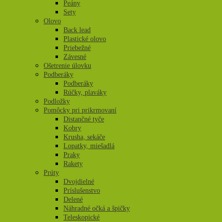
Peány
Sety
Olovo
Back lead
Plastické olovo
Priebežné
Závesné
Ošetrenie úlovku
Podberáky
Podberáky
Rúčky, plaváky
Podložky
Pomôcky pri prikrmovaní
Distančné tyče
Kobry
Krusha, sekáče
Lopatky, miešadlá
Praky
Rakety
Prúty
Dvojdielné
Príslušenstvo
Delené
Náhradné očká a špičky
Teleskopické