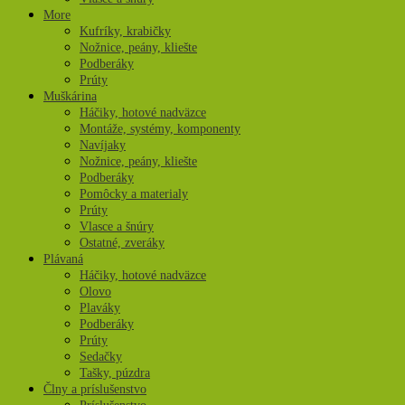
More
Kufríky, krabičky
Nožnice, peány, kliešte
Podberáky
Prúty
Muškárina
Háčiky, hotové nadväzce
Montáže, systémy, komponenty
Navíjaky
Nožnice, peány, kliešte
Podberáky
Pomôcky a materialy
Prúty
Vlasce a šnúry
Ostatné, zveráky
Plávaná
Háčiky, hotové nadväzce
Olovo
Plaváky
Podberáky
Prúty
Sedačky
Tašky, púzdra
Člny a príslušenstvo