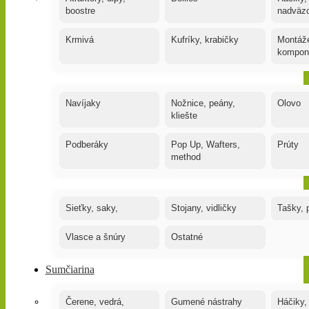
boostre
nadväz
Krmivá
Kufríky, krabičky
Montáže
kompon
Navíjaky
Nožnice, peány,
Olovo
kliešte
Podberáky
Pop Up, Wafters,
Prúty
method
Sieťky, saky,
Stojany, vidličky
Tašky, 
Vlasce a šnúry
Ostatné
Sumčiarina
Čerene, vedrá,
Gumené nástrahy
Háčiky,