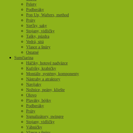
Pelety
Podberáky
Pop Up, Wafters, method
Prúty
Sieťky, saky
Stojany, vidličky
Tašky, púzdra
Vedrá, sitá
Vlasce a šnúry
Ostatné
Sumčiarina
Háčiky, hotové nadväzce
Kufríky, krabičky
Montáže, systémy, komponenty
Nástrahy a atraktory
Navíjaky
Nožnice, peány, kliešte
Olovo
Plaváky, bójky
Podberáky
Prúty
Signalizátory, swingre
Stojany, vidličky
Vábničky
Vlasce a šnúry