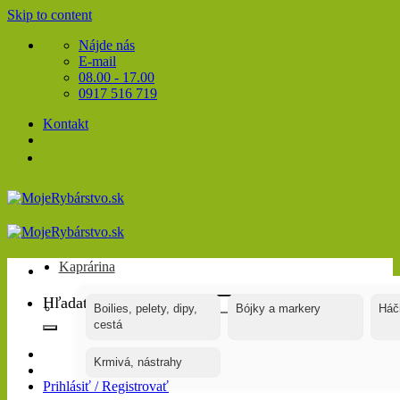
Skip to content
Nájde nás
E-mail
08.00 - 17.00
0917 516 719
Kontakt
Kaprárina
Hľadať:
Boilies, pelety, dipy,
Bójky a markery
Háč
cestá
Krmivá, nástrahy
Prihlásiť / Registrovať