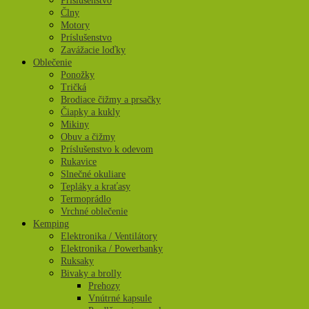
Príslušenstvo
Člny
Motory
Príslušenstvo
Zavážacie loďky
Oblečenie
Ponožky
Tričká
Brodiace čižmy a prsačky
Čiapky a kukly
Mikiny
Obuv a čižmy
Príslušenstvo k odevom
Rukavice
Slnečné okuliare
Tepláky a kraťasy
Termoprádlo
Vrchné oblečenie
Kemping
Elektronika / Ventilátory
Elektronika / Powerbanky
Ruksaky
Bivaky a brolly
Prehozy
Vnútrné kapsule