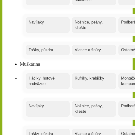
nadväzce
Navíjaky
Nožnice, peány,
Podber
kliešte
Tašky, púzdra
Vlasce a šnúry
Ostatné
Muškárina
Háčiky, hotové
Kufríky, krabičky
Montáže
nadväzce
kompon
Navíjaky
Nožnice, peány,
Podber
kliešte
Tašky, púzdra
Vlasce a šnúry
Ostatné