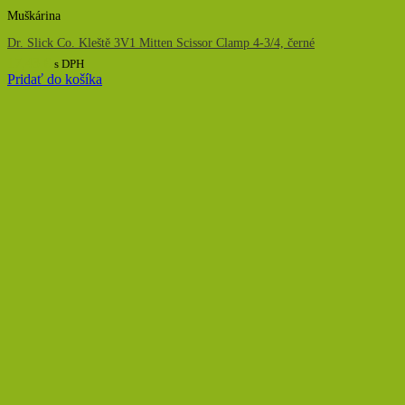
Muškárina
Dr. Slick Co. Kleště 3V1 Mitten Scissor Clamp 4-3/4, černé
17,43
€
s DPH
Pridať do košíka