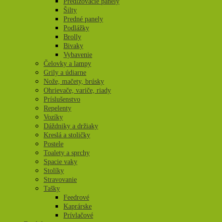
Predlžovacie panely
Šilty
Predné panely
Podlážky
Brolly
Bivaky
Vybavenie
Čelovky a lampy
Grily a údiarne
Nože, mačety, brúsky
Ohrievače, variče, riady
Príslušenstvo
Repelenty
Vozíky
Dáždniky a držiaky
Kreslá a stoličky
Postele
Toalety a sprchy
Spacie vaky
Stolíky
Stravovanie
Tašky
Feedrové
Kaprárske
Prívlačové