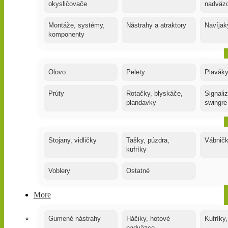
okysličovače
nadväz
Montáže, systémy,
Nástrahy a atraktory
Navíjak
komponenty
Olovo
Pelety
Plaváky
Prúty
Rotačky, blyskáče,
Signaliz
plandavky
swingre
Stojany, vidličky
Tašky, púzdra,
Vábnič
kufríky
Voblery
Ostatné
More
Gumené nástrahy
Háčiky, hotové
Kufríky,