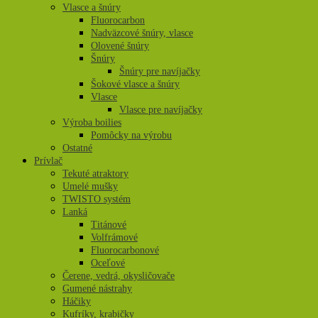
Vlasce a šnúry
Fluorocarbon
Nadväzcové šnúry, vlasce
Olovené šnúry
Šnúry
Šnúry pre navíjačky
Šokové vlasce a šnúry
Vlasce
Vlasce pre navíjačky
Výroba boilies
Pomôcky na výrobu
Ostatné
Prívlač
Tekuté atraktory
Umelé mušky
TWISTO systém
Lanká
Titánové
Volfrámové
Fluorocarbonové
Oceľové
Čerene, vedrá, okysličovače
Gumené nástrahy
Háčiky
Kufríky, krabičky