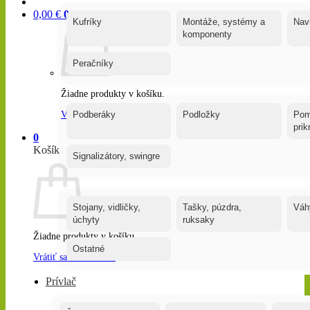
0,00
€
0
Kufríky
Montáže, systémy a
Nav
komponenty
Peračníky
Žiadne produkty v košíku.
Vrátiť sa do obchodu
Podberáky
Podložky
Pom
pri
0
Košík
Signalizátory, swingre
Stojany, vidličky,
Tašky, púzdra,
Váh
úchyty
ruksaky
Žiadne produkty v košíku.
Ostatné
Vrátiť sa do obchodu
Prívlač