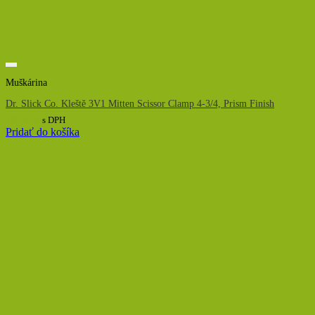
Muškárina
Dr. Slick Co. Kleště 3V1 Mitten Scissor Clamp 4-3/4, Prism Finish
18,62
€
s DPH
Pridať do košíka