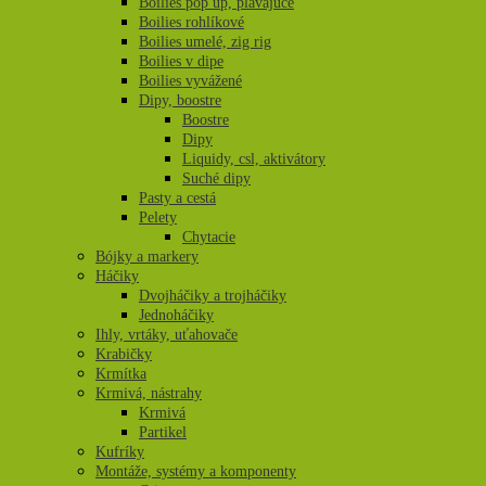
Boilies pop up, plávajúce
Boilies rohlíkové
Boilies umelé, zig rig
Boilies v dipe
Boilies vyvážené
Dipy, boostre
Boostre
Dipy
Liquidy, csl, aktivátory
Suché dipy
Pasty a cestá
Pelety
Chytacie
Bójky a markery
Háčiky
Dvojháčiky a trojháčiky
Jednoháčiky
Ihly, vrtáky, uťahovače
Krabičky
Krmítka
Krmivá, nástrahy
Krmivá
Partikel
Kufríky
Montáže, systémy a komponenty