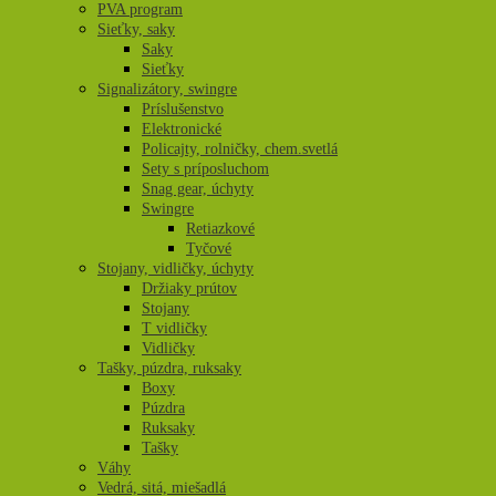
PVA program
Sieťky, saky
Saky
Sieťky
Signalizátory, swingre
Príslušenstvo
Elektronické
Policajty, rolničky, chem.svetlá
Sety s príposluchom
Snag gear, úchyty
Swingre
Retiazkové
Tyčové
Stojany, vidličky, úchyty
Držiaky prútov
Stojany
T vidličky
Vidličky
Tašky, púzdra, ruksaky
Boxy
Púzdra
Ruksaky
Tašky
Váhy
Vedrá, sitá, miešadlá