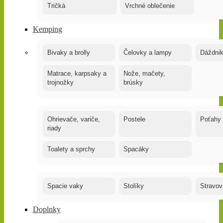
Tričká
Vrchné oblečenie
Kemping
Bivaky a brolly
Čelovky a lampy
Dáždnik
Matrace, karpsaky a
Nože, mačety,
trojnožky
brúsky
Ohrievače, variče,
Postele
Poťahy
riady
Toalety a sprchy
Spacáky
Spacie vaky
Stolíky
Stravov
Doplnky