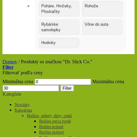
Poháre, Hrnčeky,
Rohože
Ploskačky
Rybárske
Vône do auta
samolepky
Hodinky
Domov
/
Produkty so značkou “Dr. Slick Co.”
Filter
Filtrovať podľa ceny
Minimálna cena
Maximálna cena
Filter
Kategórie
Novinky
Kaprárina
Boilies, pelety, dipy, cestá
Boilies extra tvrdé
Boilies krmné
Boilies hotové