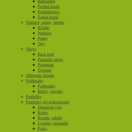
Baitrunner
Predná brzda
Príslušenstvo
Zadná brzda
Nožnice, peány, kliešte
Kliešte
Nožnice
Peány
Sety
Olovo
Back lead
Plastické olovo
Priebežné
Závesné
Ošetrenie úlovku
Podberáky
Podberáky
Rúčky, plaváky
Podložky
Pomôcky pri prikrmovaní
Distančné tyče
Kobry
Krusha, sekáče
Lopatky, miešadlá
Praky