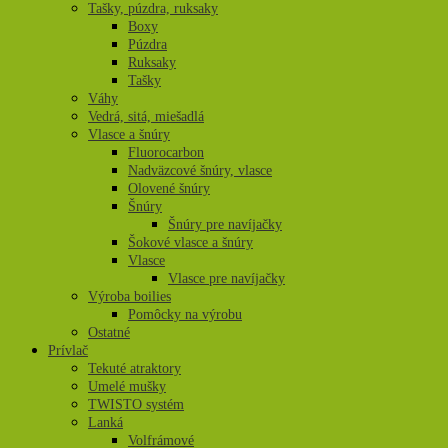
Tašky, púzdra, ruksaky
Boxy
Púzdra
Ruksaky
Tašky
Váhy
Vedrá, sitá, miešadlá
Vlasce a šnúry
Fluorocarbon
Nadväzcové šnúry, vlasce
Olovené šnúry
Šnúry
Šnúry pre navíjačky
Šokové vlasce a šnúry
Vlasce
Vlasce pre navíjačky
Výroba boilies
Pomôcky na výrobu
Ostatné
Prívlač
Tekuté atraktory
Umelé mušky
TWISTO systém
Lanká
Volfrámové