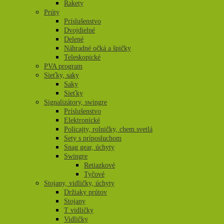
Rakety
Prúty
Príslušenstvo
Dvojdielné
Delené
Náhradné očká a špičky
Teleskopické
PVA program
Sieťky, saky
Saky
Sieťky
Signalizátory, swingre
Príslušenstvo
Elektronické
Policajty, rolničky, chem.svetlá
Sety s príposluchom
Snag gear, úchyty
Swingre
Retiazkové
Tyčové
Stojany, vidličky, úchyty
Držiaky prútov
Stojany
T vidličky
Vidličky