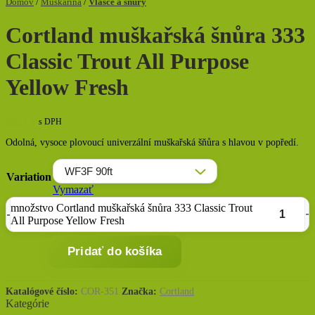
Domov
/
Muškárina
/
Vlasce a šnúry
Cortland muškařská šnůra 333
Classic Trout All Purpose
Yellow Fresh
59,17
€
s DPH
Odolná, vysoce plovoucí univerzální muškařská šňůra s hlavou v popředí.
Variation
Vymazať
množstvo Cortland muškařská šnůra 333 Classic Trout
All Purpose Yellow Fresh
Pridať do košíka
Katalógové číslo:
COR-351
Značka:
Cortland
Kategórie