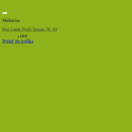
Muškárina
Prut Leeda Profil Stream 7ft, #3
59,53
€
s DPH
Pridať do košíka