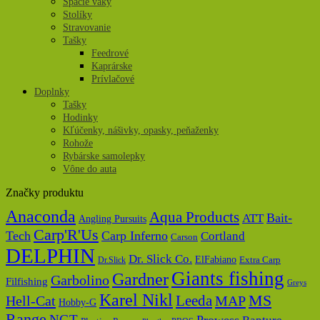
Spacie vaky
Stolíky
Stravovanie
Tašky
Feedrové
Kaprárske
Prívlačové
Doplnky
Tašky
Hodinky
Kľúčenky, nášivky, opasky, peňaženky
Rohože
Rybárske samolepky
Vône do auta
Značky produktu
Anaconda
Aqua Products
Bait-
ATT
Angling Pursuits
Carp'R'Us
Tech
Carp Inferno
Cortland
Carson
DELPHIN
Dr. Slick Co.
ElFabiano
Dr.Slick
Extra Carp
Giants fishing
Gardner
Garbolino
Filfishing
Greys
Karel Nikl
MS
Hell-Cat
Leeda
MAP
Hobby-G
Range
NGT
Prowess