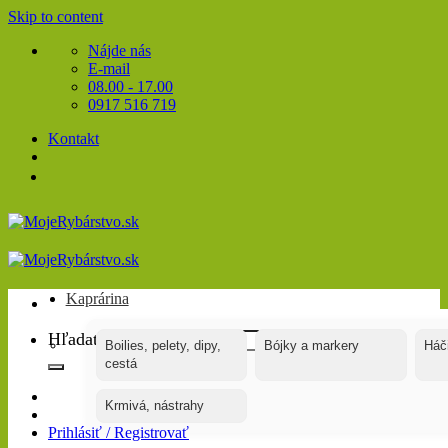
Skip to content
Nájde nás
E-mail
08.00 - 17.00
0917 516 719
Kontakt
Kaprárina
Hľadať:
Boilies, pelety, dipy,
Bójky a markery
Háč
cestá
Krmivá, nástrahy
Prihlásiť / Registrovať