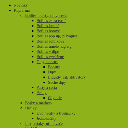
Novinky
Kaprárina
Boilies, pelety, dipy, cestá
Boilies extra tvrdé
Boilies krmné
Boilies hotové
Boilies pop up, plávajúce
Boilies rohlíkové
Boilies umelé, zig rig
Boilies v dipe
Boilies vyvážené
Dipy, boostre
Boostre
Dipy
Liquidy, csl, aktivátory
Suché dipy
Pasty a cestá
Pelety
Chytacie
Bójky a markery
Háčiky
Dvojháčiky a trojháčiky
Jednoháčiky
Ihly, vrtáky, uťahovače