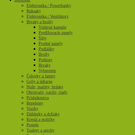
Kemping
Elektronika / Powerbanky
Ruksaky
Elektronika / Ventilátory
Bivaky a brolly
Vnútrné kapsule
Predlžovacie panely
Šilty
Predné panely
Podlážky
Brolly
Prehozy
Bivaky
Vybavenie
Čelovky a lampy
Grily a údiarne
Nože, mačety, brúsky
Ohrievače, variče, riady
Príslušenstvo
Repelenty
Vozíky
Dáždniky a držiaky
Kreslá a stoličky
Postele
Toalety a sprchy