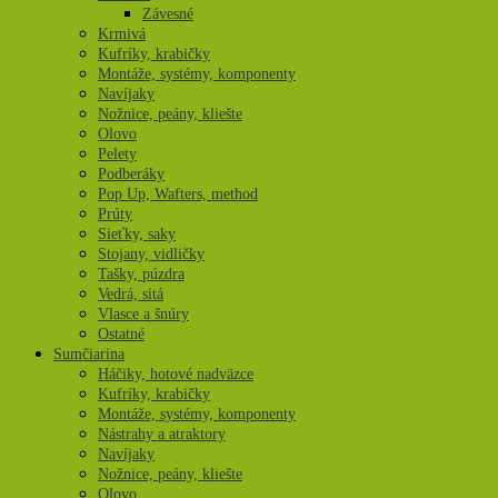
Závesné
Krmivá
Kufríky, krabičky
Montáže, systémy, komponenty
Navíjaky
Nožnice, peány, kliešte
Olovo
Pelety
Podberáky
Pop Up, Wafters, method
Prúty
Sieťky, saky
Stojany, vidličky
Tašky, púzdra
Vedrá, sitá
Vlasce a šnúry
Ostatné
Sumčiarina
Háčiky, hotové nadväzce
Kufríky, krabičky
Montáže, systémy, komponenty
Nástrahy a atraktory
Navíjaky
Nožnice, peány, kliešte
Olovo