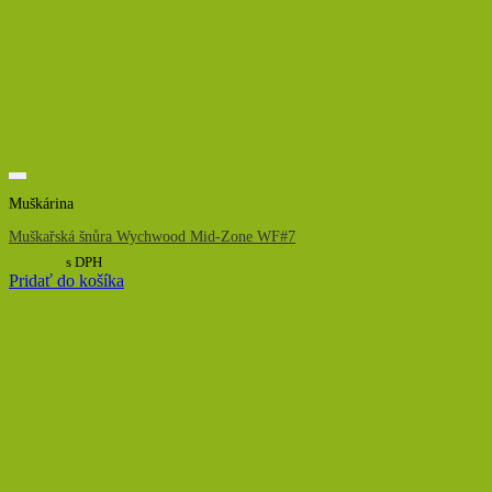
Muškárina
Muškařská šnůra Wychwood Mid-Zone WF#7
55,55
€
s DPH
Pridať do košíka