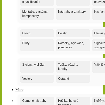
okysličovače
nadväz
Montáže, systémy,
Nástrahy a atraktory
Navíjak
komponenty
Olovo
Pelety
Plaváky
Prúty
Rotačky, blyskáče,
Signaliz
plandavky
swingre
Stojany, vidličky
Tašky, púzdra,
Vábnič
kufríky
Voblery
Ostatné
More
Gumené nástrahy
Háčiky, hotové
Kufríky,