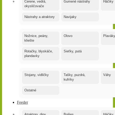
Čerene, vedrá,
Gumené nástrahy
Háčiky
okysličovače
Nástrahy a atraktory
Navijaky
Nožnice, peány,
Olovo
Plavák
kliešte
Rotačky, blyskáče,
Sieťky, putá
plandavky
Stojany, vidličky
Tašky, puzdrá,
Váhy
kufríky
Ostatné
Feeder
Atraktory, dipy,
Boilies
Háčiky,