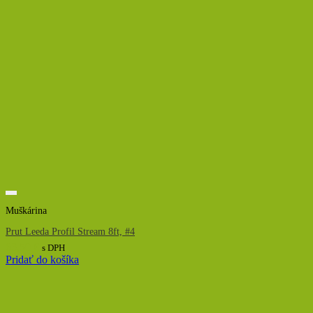
Muškárina
Prut Leeda Profil Stream 8ft, #4
63,50
€
s DPH
Pridať do košíka