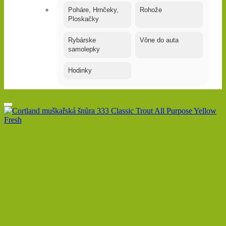
Poháre, Hrnčeky,
Rohože
Ploskačky
Rybárske
Vône do auta
samolepky
Hodinky