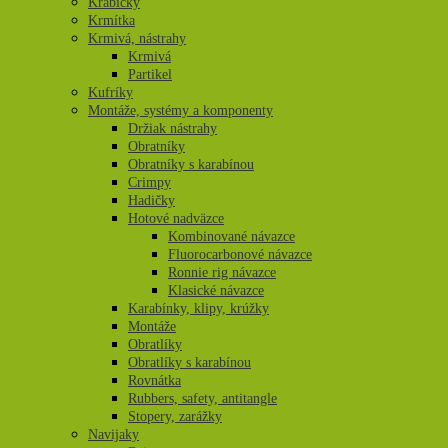
Krabičky
Krmítka
Krmivá, nástrahy
Krmivá
Partikel
Kufríky
Montáže, systémy a komponenty
Držiak nástrahy
Obratníky
Obratníky s karabínou
Crimpy
Hadičky
Hotové nadväzce
Kombinované návazce
Fluorocarbonové návazce
Ronnie rig návazce
Klasické návazce
Karabínky, klipy, krúžky
Montáže
Obratlíky
Obratlíky s karabínou
Rovnátka
Rubbers, safety, antitangle
Stopery, zarážky
Navijaky