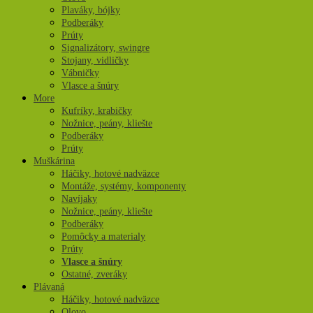
Plaváky, bójky
Podberáky
Prúty
Signalizátory, swingre
Stojany, vidličky
Vábničky
Vlasce a šnúry
More
Kufríky, krabičky
Nožnice, peány, kliešte
Podberáky
Prúty
Muškárina
Háčiky, hotové nadväzce
Montáže, systémy, komponenty
Navíjaky
Nožnice, peány, kliešte
Podberáky
Pomôcky a materialy
Prúty
Vlasce a šnúry
Ostatné, zveráky
Plávaná
Háčiky, hotové nadväzce
Olovo