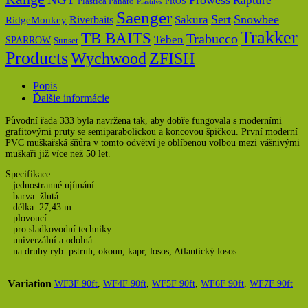
Rapture
Plastica Panaro
PROS
Plastilys
Saenger
Sert
Snowbee
Riverbaits
Sakura
RidgeMonkey
Trakker
TB BAITS
Trabucco
Teben
SPARROW
Sunset
Products
Wychwood
ZFISH
Popis
Ďalšie informácie
Původní řada 333 byla navržena tak, aby dobře fungovala s moderními
grafitovými pruty se semiparabolickou a koncovou špičkou. První moderní
PVC muškařská šňůra v tomto odvětví je oblíbenou volbou mezi vášnivými
muškaři již více než 50 let.
Specifikace:
– jednostranné ujímání
– barva: žlutá
– délka: 27,43 m
– plovoucí
– pro sladkovodní techniky
– univerzální a odolná
– na druhy ryb: pstruh, okoun, kapr, losos, Atlantický losos
Variation
WF3F 90ft
,
WF4F 90ft
,
WF5F 90ft
,
WF6F 90ft
,
WF7F 90ft