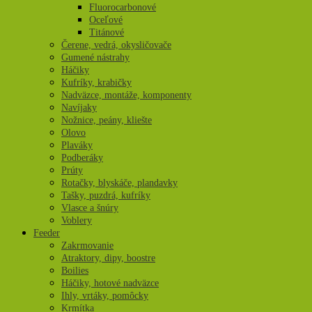
Fluorocarbonové
Oceľové
Titánové
Čerene, vedrá, okysličovače
Gumené nástrahy
Háčiky
Kufríky, krabičky
Nadväzce, montáže, komponenty
Navíjaky
Nožnice, peány, kliešte
Olovo
Plaváky
Podberáky
Prúty
Rotačky, blyskáče, plandavky
Tašky, puzdrá, kufríky
Vlasce a šnúry
Voblery
Feeder
Zakrmovanie
Atraktory, dipy, boostre
Boilies
Háčiky, hotové nadväzce
Ihly, vrtáky, pomôcky
Krmítka