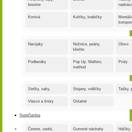
boostre
nadväz
Krmivá
Kufríky, krabičky
Montáže
kompon
Navíjaky
Nožnice, peány,
Olovo
kliešte
Podberáky
Pop Up, Wafters,
Prúty
method
Sieťky, saky,
Stojany, vidličky
Tašky, 
Vlasce a šnúry
Ostatné
Sumčiarina
Čerene, vedrá,
Gumené nástrahy
Háčiky,