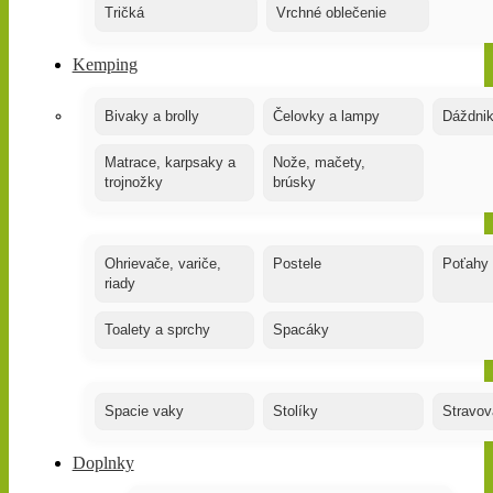
Tričká
Vrchné oblečenie
Kemping
Bivaky a brolly
Čelovky a lampy
Dáždnik
Matrace, karpsaky a
Nože, mačety,
trojnožky
brúsky
Ohrievače, variče,
Postele
Poťahy
riady
Toalety a sprchy
Spacáky
Spacie vaky
Stolíky
Stravov
Doplnky