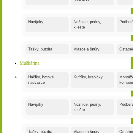
nadväzce
Navíjaky
Nožnice, peány,
Podber
kliešte
Tašky, púzdra
Vlasce a šnúry
Ostatné
Muškárina
Háčiky, hotové
Kufríky, krabičky
Montáže
nadväzce
kompon
Navíjaky
Nožnice, peány,
Podber
kliešte
Tašky, púzdra
Vlasce a šnúry
Ostatné