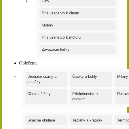
Člny
Príslušenstvo k člnom
Motory
Príslušenstvo k motoru
Zavážacie loďky
Oblečenie
Brodiace čižmy a
Čiapky a kukly
Mikiny
prsačky
Obuv a čižmy
Príslušenstvo k
Rukavi
odevom
Slnečné okuliare
Tepláky a kraťasy
Termop