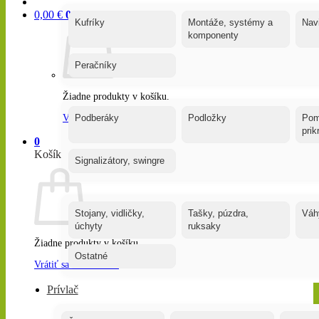
0,00
€
0
Kufríky
Montáže, systémy a
Nav
komponenty
Peračníky
Žiadne produkty v košíku.
Vrátiť sa do obchodu
Podberáky
Podložky
Pom
pri
0
Košík
Signalizátory, swingre
Stojany, vidličky,
Tašky, púzdra,
Váh
úchyty
ruksaky
Žiadne produkty v košíku.
Ostatné
Vrátiť sa do obchodu
Prívlač