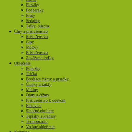
Plaváky
Podberáky
Prúty
Sedačky
Tašky, púzdra
Člny a príslušenstvo
Príslušenstvo
Člny
Motory
Príslušenstvo
Zavážacie loďky
Oblečenie
Ponožky
Tričká
Brodiace čižmy a prsačky
Čiapky a kukly
Mikiny
Obuv a čižmy
Príslušenstvo k odevom
Rukavice
Slnečné okuliare
Tepláky a kraťasy
Termoprádlo
Vrchné oblečenie