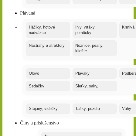
Plávaná
Háčiky, hotové
Ihly, vrtáky,
Krmivá
nadväzce
pomôcky
Nástrahy a atraktory
Nožnice, peány,
kliešte
Olovo
Plaváky
Podber
Sedačky
Sieťky, saky,
Stojany, vidličky
Tašky, púzdra
Váhy
Člny a príslušenstvo