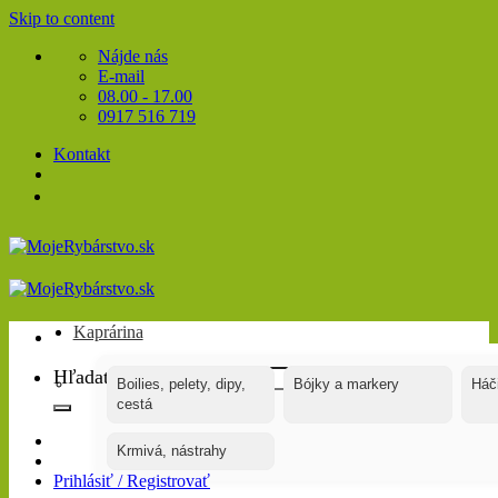
Skip to content
Nájde nás
E-mail
08.00 - 17.00
0917 516 719
Kontakt
Kaprárina
Hľadať:
Boilies, pelety, dipy,
Bójky a markery
Háč
cestá
Krmivá, nástrahy
Prihlásiť / Registrovať