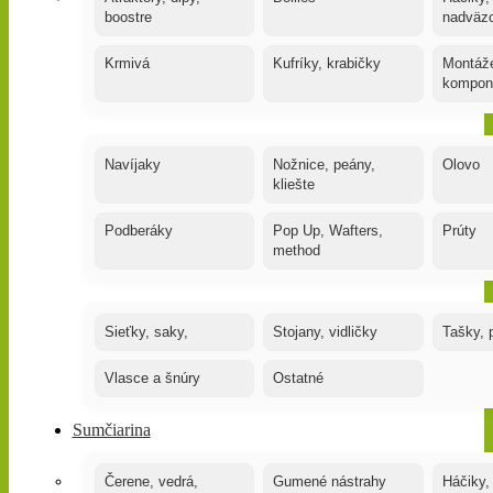
boostre
nadväz
Krmivá
Kufríky, krabičky
Montáže
kompon
Navíjaky
Nožnice, peány,
Olovo
kliešte
Podberáky
Pop Up, Wafters,
Prúty
method
Sieťky, saky,
Stojany, vidličky
Tašky, 
Vlasce a šnúry
Ostatné
Sumčiarina
Čerene, vedrá,
Gumené nástrahy
Háčiky,