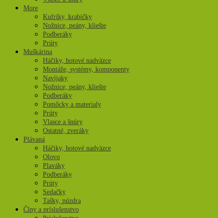
More
Kufríky, krabičky
Nožnice, peány, kliešte
Podberáky
Prúty
Muškárina
Háčiky, hotové nadväzce
Montáže, systémy, komponenty
Navíjaky
Nožnice, peány, kliešte
Podberáky
Pomôcky a materialy
Prúty
Vlasce a šnúry
Ostatné, zveráky
Plávaná
Háčiky, hotové nadväzce
Olovo
Plaváky
Podberáky
Prúty
Sedačky
Tašky, púzdra
Člny a príslušenstvo