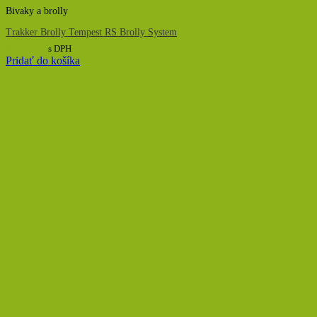
Bivaky a brolly
Trakker Brolly Tempest RS Brolly System
842,00
€
s DPH
Pridať do košíka