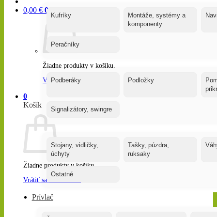
0,00
€
0
Kufríky
Montáže, systémy a
Nav
komponenty
Peračníky
Žiadne produkty v košíku.
Vrátiť sa do obchodu
Podberáky
Podložky
Pom
pri
0
Košík
Signalizátory, swingre
Stojany, vidličky,
Tašky, púzdra,
Váh
úchyty
ruksaky
Žiadne produkty v košíku.
Ostatné
Vrátiť sa do obchodu
Prívlač