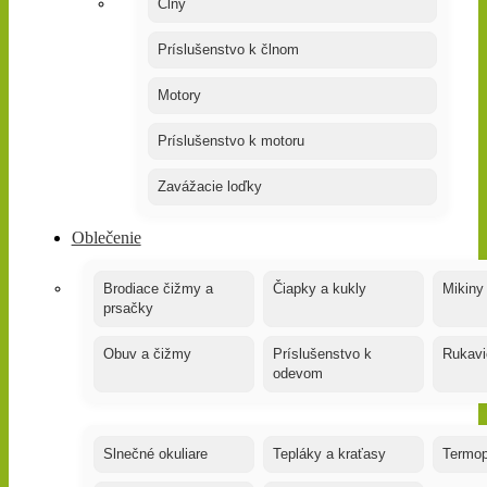
Člny
Príslušenstvo k člnom
Motory
Príslušenstvo k motoru
Zavážacie loďky
Oblečenie
Brodiace čižmy a
Čiapky a kukly
Mikiny
prsačky
Obuv a čižmy
Príslušenstvo k
Rukavi
odevom
Slnečné okuliare
Tepláky a kraťasy
Termop