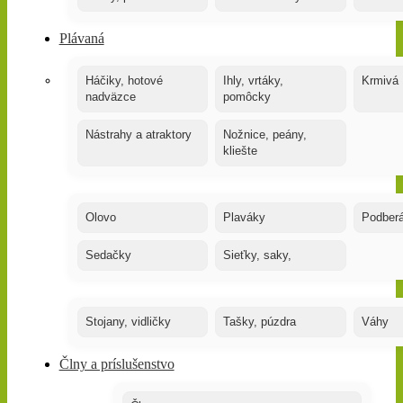
Plávaná
Háčiky, hotové
Ihly, vrtáky,
Krmivá
nadväzce
pomôcky
Nástrahy a atraktory
Nožnice, peány,
kliešte
Olovo
Plaváky
Podber
Sedačky
Sieťky, saky,
Stojany, vidličky
Tašky, púzdra
Váhy
Člny a príslušenstvo