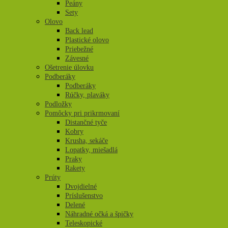
Peány
Sety
Olovo
Back lead
Plastické olovo
Priebežné
Závesné
Ošetrenie úlovku
Podberáky
Podberáky
Rúčky, plaváky
Podložky
Pomôcky pri prikrmovaní
Distančné tyče
Kobry
Krusha, sekáče
Lopatky, miešadlá
Praky
Rakety
Prúty
Dvojdielné
Príslušenstvo
Delené
Náhradné očká a špičky
Teleskopické