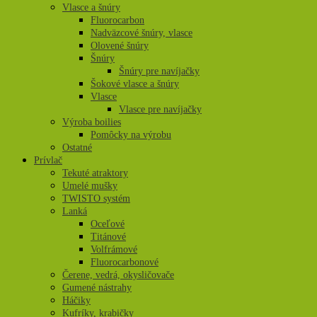
Vlasce a šnúry
Fluorocarbon
Nadväzcové šnúry, vlasce
Olovené šnúry
Šnúry
Šnúry pre navíjačky
Šokové vlasce a šnúry
Vlasce
Vlasce pre navíjačky
Výroba boilies
Pomôcky na výrobu
Ostatné
Prívlač
Tekuté atraktory
Umelé mušky
TWISTO systém
Lanká
Oceľové
Titánové
Volfrámové
Fluorocarbonové
Čerene, vedrá, okysličovače
Gumené nástrahy
Háčiky
Kufríky, krabičky