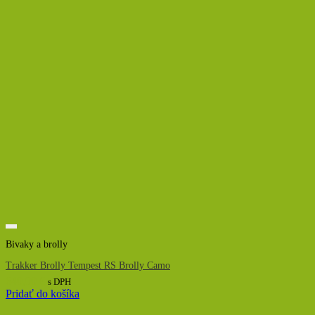
Bivaky a brolly
Trakker Brolly Tempest RS Brolly Camo
640,00
€
s DPH
Pridať do košíka