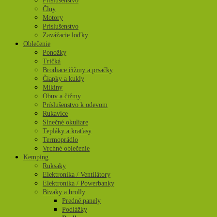
Príslušenstvo
Člny
Motory
Príslušenstvo
Zavážacie loďky
Oblečenie
Ponožky
Tričká
Brodiace čižmy a prsačky
Čiapky a kukly
Mikiny
Obuv a čižmy
Príslušenstvo k odevom
Rukavice
Slnečné okuliare
Tepláky a kraťasy
Termoprádlo
Vrchné oblečenie
Kemping
Ruksaky
Elektronika / Ventilátory
Elektronika / Powerbanky
Bivaky a brolly
Predné panely
Podlážky