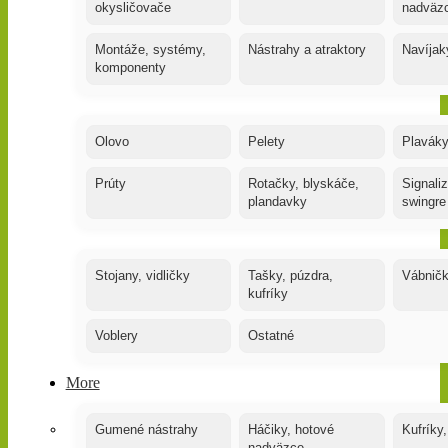
okysličovače
nadväz
Montáže, systémy,
Nástrahy a atraktory
Navíjak
komponenty
Olovo
Pelety
Plaváky
Prúty
Rotačky, blyskáče,
Signaliz
plandavky
swingre
Stojany, vidličky
Tašky, púzdra,
Vábnič
kufríky
Voblery
Ostatné
More
Gumené nástrahy
Háčiky, hotové
Kufríky,