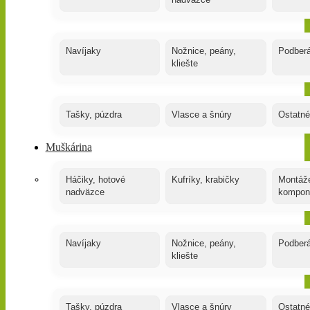
nadväzce
Navíjaky
Nožnice, peány,
Podber
kliešte
Tašky, púzdra
Vlasce a šnúry
Ostatné
Muškárina
Háčiky, hotové
Kufríky, krabičky
Montáže
nadväzce
kompon
Navíjaky
Nožnice, peány,
Podber
kliešte
Tašky, púzdra
Vlasce a šnúry
Ostatné