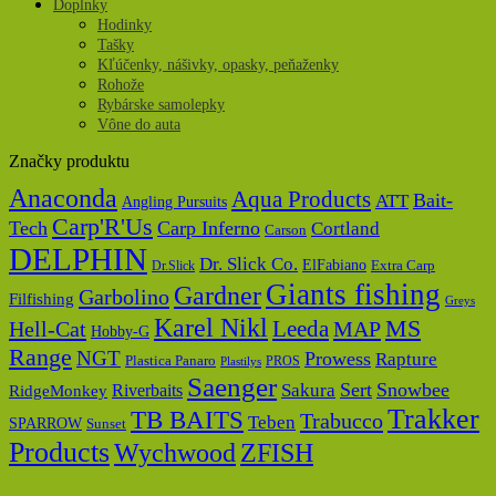
Doplnky
Hodinky
Tašky
Kľúčenky, nášivky, opasky, peňaženky
Rohože
Rybárske samolepky
Vône do auta
Značky produktu
Anaconda
Aqua Products
Bait-
ATT
Angling Pursuits
Carp'R'Us
Tech
Carp Inferno
Cortland
Carson
DELPHIN
Dr. Slick Co.
ElFabiano
Dr.Slick
Extra Carp
Giants fishing
Gardner
Garbolino
Filfishing
Greys
Karel Nikl
MS
Hell-Cat
Leeda
MAP
Hobby-G
Range
NGT
Prowess
Rapture
Plastica Panaro
PROS
Plastilys
Saenger
Sert
Snowbee
Riverbaits
Sakura
RidgeMonkey
Trakker
TB BAITS
Trabucco
Teben
SPARROW
Sunset
Products
Wychwood
ZFISH