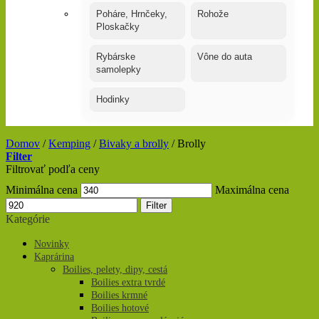
Poháre, Hrnčeky,
Rohože
Ploskačky
Rybárske
Vône do auta
samolepky
Hodinky
Domov
/
Kemping
/
Bivaky a brolly
/
Brolly
Filter
Filtrovať podľa ceny
Minimálna cena
Maximálna cena
Filter
Kategórie
Novinky
Kaprárina
Boilies, pelety, dipy, cestá
Boilies extra tvrdé
Boilies krmné
Boilies hotové