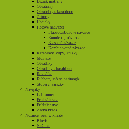
Držiak nástrahy
Obratníky
Obratníky s karabínou
Crimpy
Hadičky
Hotové nadväzce
Fluorocarbonové návazce
Ronnie rig návazce
Klasické návazce
Kombinované návazce
Karabínky, klipy, krúžky
Montáže
Obratlíky
Obratlíky s karabínou
Rovnátka
Rubbers, safety, antitangle
Stopery, zarážky
Navijaky
Baitrunner
Predná brzda
Príslušenstvo
Zadná brzda
Nožnice, peány, kliešte
Kliešte
Nožnice