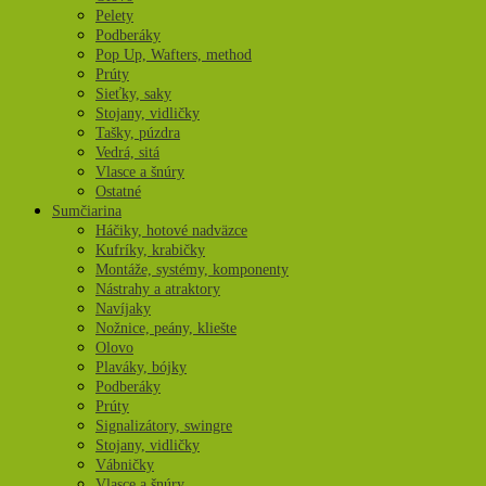
Pelety
Podberáky
Pop Up, Wafters, method
Prúty
Sieťky, saky
Stojany, vidličky
Tašky, púzdra
Vedrá, sitá
Vlasce a šnúry
Ostatné
Sumčiarina
Háčiky, hotové nadväzce
Kufríky, krabičky
Montáže, systémy, komponenty
Nástrahy a atraktory
Navíjaky
Nožnice, peány, kliešte
Olovo
Plaváky, bójky
Podberáky
Prúty
Signalizátory, swingre
Stojany, vidličky
Vábničky
Vlasce a šnúry