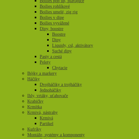
Boilies pop up, plávajúce
Boilies rohlíkové
Boilies umelé, zig rig
Boilies v dipe
Boilies vyvážené
Dipy, boostre
Boostre
Dipy
Liquidy, csl, aktivátory
Suché dipy
Pasty a cestá
Pelety
Chytacie
Bójky a markery
Háčiky
Dvojháčiky a trojháčiky
Jednoháčiky
Ihly, vrtáky, uťahovače
Krabičky
Krmítka
Krmivá, nástrahy
Krmivá
Partikel
Kufríky
Montáže, systémy a komponenty