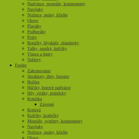
Nadväzce, montáže, komponenty
Navíjaky
Nožnice, peány, kliešte
Olovo
Plaváky
Podberáky
Prúty
Rotačky, blyskáče, plandavky
Tašky, puzdrá, kufríky
Vlasce a šnúry
Voblery
Feeder
Zakrmovanie
Atraktory, dipy, boostre
Boilies
Háčiky, hotové nadväzce
Ihly, vrtáky, pomôcky
Krmítka
Závesné
Krmivá
Kufríky, krabičky
Montáže, systémy, komponenty
Navíjaky
Nožnice, peány, kliešte
Olovo