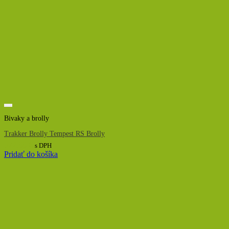
Bivaky a brolly
Trakker Brolly Tempest RS Brolly
572,00
€
s DPH
Pridať do košíka