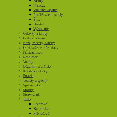
Brolly
Prehozy
Vnútrné kapsule
Predlžovacie panely
Šilty
Bivaky
Vybavenie
Čelovky a lampy
Grily a údiarne
Nože, mačety, brúsky
Ohrievače, variče, riady
Príslušenstvo
Repelenty
Vozíky
Dáždniky a držiaky
Kreslá a stoličky
Postele
Toalety a sprchy
Spacie vaky
Stolíky
Stravovanie
Tašky
Feedrové
Kaprárske
Prívlačové