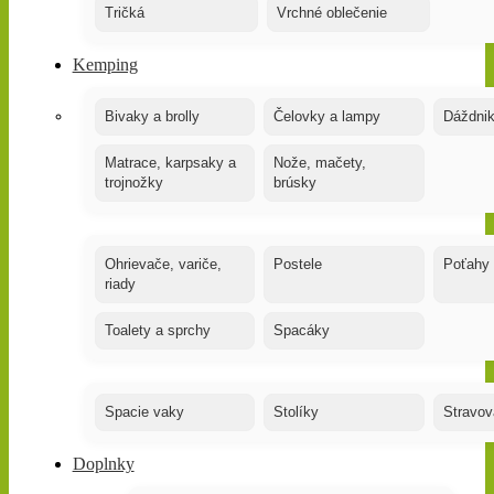
Tričká
Vrchné oblečenie
Kemping
Bivaky a brolly
Čelovky a lampy
Dáždnik
Matrace, karpsaky a
Nože, mačety,
trojnožky
brúsky
Ohrievače, variče,
Postele
Poťahy
riady
Toalety a sprchy
Spacáky
Spacie vaky
Stolíky
Stravov
Doplnky