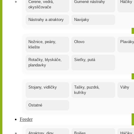
Čerene, vedrá,
Gumené nástrahy
Háčiky
okysličovače
Nástrahy a atraktory
Navijaky
Nožnice, peány,
Olovo
Plavák
kliešte
Rotačky, blyskáče,
Sieťky, putá
plandavky
Stojany, vidličky
Tašky, puzdrá,
Váhy
kufríky
Ostatné
Feeder
Atraktory, dipy,
Boilies
Háčiky,