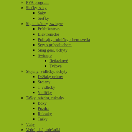
PVA program
Sieťky, saky
Saky
Sieťky
Signalizátory, swingre
Príslušenstvo
Elektronické
Policajty, rolničky, chem.svetlá
Sety s príposluchom
Snag gear, úchyty
Swingre
Retiazkové
Tyčové
Stojany, vidličky, úchyty
Držiaky prútov
Stojany
T vidličky
Vidličky
Tašky, púzdra, ruksaky
Boxy
Púzdra
Ruksaky
Tašky
Váhy
Vedrá, sitá, miešadlá