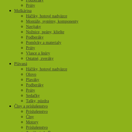
Podberáky
Prúty
Muškárina
Háčiky, hotové nadväzce
Montáže, systémy, komponenty
Navíjaky
Nožnice, peány, kliešte
Podberáky
Pomôcky a materialy
Prúty
Vlasce a šnúry
Ostatné, zveráky
Plávaná
Háčiky, hotové nadväzce
Olovo
Plaváky
Podberáky
Prúty
Sedačky
Tašky, púzdra
Člny a príslušenstvo
Príslušenstvo
Člny
Motory
Príslušenstvo