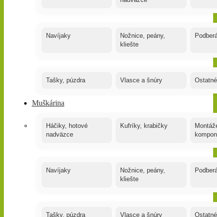
nadväzce
Navíjaky
Nožnice, peány,
Podber
kliešte
Tašky, púzdra
Vlasce a šnúry
Ostatné
Muškárina
Háčiky, hotové
Kufríky, krabičky
Montáže
nadväzce
kompon
Navíjaky
Nožnice, peány,
Podber
kliešte
Tašky, púzdra
Vlasce a šnúry
Ostatné