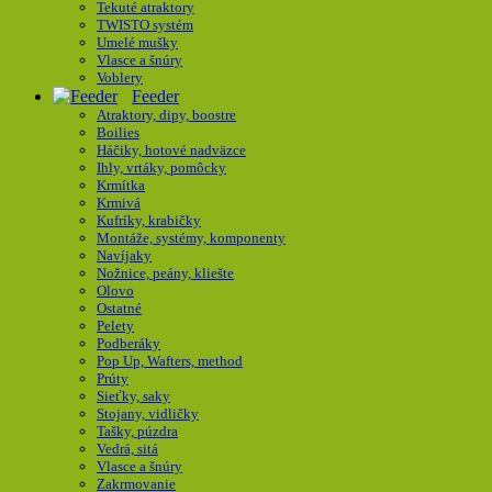
Tekuté atraktory
TWISTO systém
Umelé mušky
Vlasce a šnúry
Voblery
Feeder
Atraktory, dipy, boostre
Boilies
Háčiky, hotové nadväzce
Ihly, vrtáky, pomôcky
Krmítka
Krmivá
Kufríky, krabičky
Montáže, systémy, komponenty
Navíjaky
Nožnice, peány, kliešte
Olovo
Ostatné
Pelety
Podberáky
Pop Up, Wafters, method
Prúty
Sieťky, saky
Stojany, vidličky
Tašky, púzdra
Vedrá, sitá
Vlasce a šnúry
Zakrmovanie