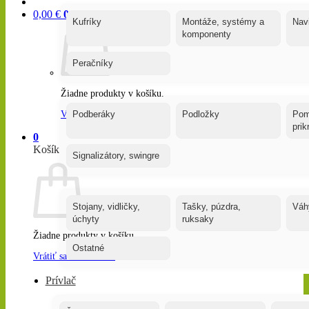
0,00
€
0
Kufríky
Montáže, systémy a
Nav
komponenty
Peračníky
Žiadne produkty v košíku.
Vrátiť sa do obchodu
Podberáky
Podložky
Pom
pri
0
Košík
Signalizátory, swingre
Stojany, vidličky,
Tašky, púzdra,
Váh
úchyty
ruksaky
Žiadne produkty v košíku.
Ostatné
Vrátiť sa do obchodu
Prívlač