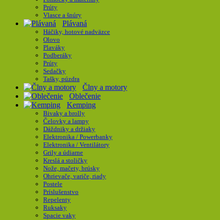
Prúty
Vlasce a šnúry
Plávaná
Háčiky, hotové nadväzce
Olovo
Plaváky
Podberáky
Prúty
Sedačky
Tašky, púzdra
Člny a motory
Oblečenie
Kemping
Bivaky a brolly
Čelovky a lampy
Dáždniky a držiaky
Elektronika / Powerbanky
Elektronika / Ventilátory
Grily a údiarne
Kreslá a stoličky
Nože, mačety, brúsky
Ohrievače, variče, riady
Postele
Príslušenstvo
Repelenty
Ruksaky
Spacie vaky