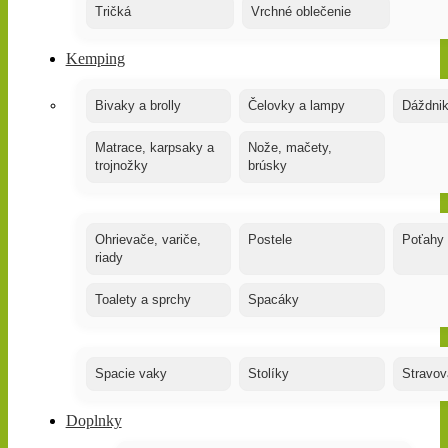
Tričká
Vrchné oblečenie
Kemping
Bivaky a brolly
Čelovky a lampy
Dáždnik
Matrace, karpsaky a
Nože, mačety,
trojnožky
brúsky
Ohrievače, variče,
Postele
Poťahy
riady
Toalety a sprchy
Spacáky
Spacie vaky
Stolíky
Stravov
Doplnky