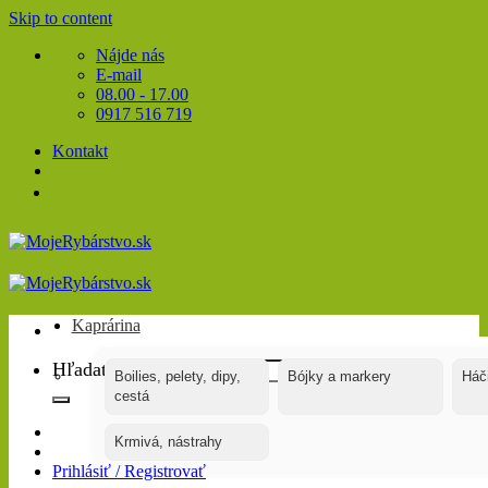
Skip to content
Nájde nás
E-mail
08.00 - 17.00
0917 516 719
Kontakt
Kaprárina
Hľadať:
Boilies, pelety, dipy,
Bójky a markery
Háč
cestá
Krmivá, nástrahy
Prihlásiť / Registrovať