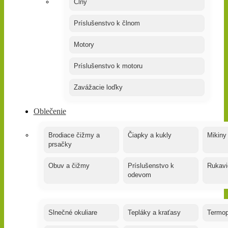
Člny
Príslušenstvo k člnom
Motory
Príslušenstvo k motoru
Zavážacie loďky
Oblečenie
Brodiace čižmy a
Čiapky a kukly
Mikiny
prsačky
Obuv a čižmy
Príslušenstvo k
Rukavi
odevom
Slnečné okuliare
Tepláky a kraťasy
Termop