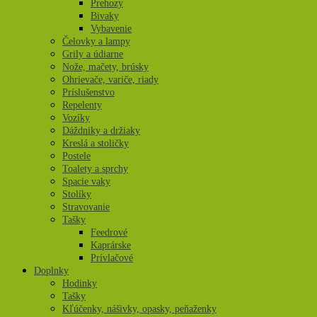
Prehozy
Bivaky
Vybavenie
Čelovky a lampy
Grily a údiarne
Nože, mačety, brúsky
Ohrievače, variče, riady
Príslušenstvo
Repelenty
Vozíky
Dáždniky a držiaky
Kreslá a stoličky
Postele
Toalety a sprchy
Spacie vaky
Stolíky
Stravovanie
Tašky
Feedrové
Kaprárske
Prívlačové
Doplnky
Hodinky
Tašky
Kľúčenky, nášivky, opasky, peňaženky