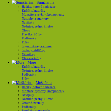
Sumčiarina
Háčiky, hotové nadväzce
Kufríky, krabičky
Montáže, systémy, komponenty
Nástrahy a atraktory
Navíjaky
Nožnice, peány, kliešte
Olovo
Plaváky, bójky
Podberáky
Prúty
Signalizátory, swingre
Stojany, vidličky
Vábničky
Vlasce a šnúry
More
Kufríky, krabičky
Nožnice, peány, kliešte
Podberáky
Prúty
Muškárina
Háčiky, hotové nadväzce
Montáže, systémy, komponenty
Navíjaky
Nožnice, peány, kliešte
Ostatné, zveráky
Podberáky
Pomôcky a materialy