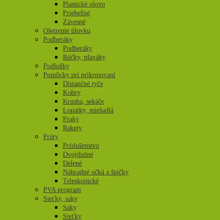
Plastické olovo
Priebežné
Závesné
Ošetrenie úlovku
Podberáky
Podberáky
Rúčky, plaváky
Podložky
Pomôcky pri prikrmovaní
Distančné tyče
Kobry
Krusha, sekáče
Lopatky, miešadlá
Praky
Rakety
Prúty
Príslušenstvo
Dvojdielné
Delené
Náhradné očká a špičky
Teleskopické
PVA program
Sieťky, saky
Saky
Sieťky