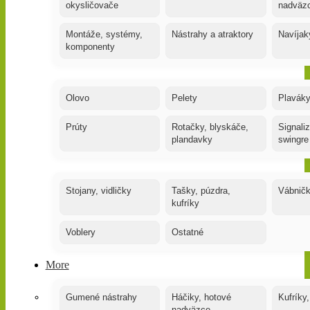
okysličovače
nadväz
Montáže, systémy,
Nástrahy a atraktory
Navíjak
komponenty
Olovo
Pelety
Plaváky
Prúty
Rotačky, blyskáče,
Signaliz
plandavky
swingre
Stojany, vidličky
Tašky, púzdra,
Vábnič
kufríky
Voblery
Ostatné
More
Gumené nástrahy
Háčiky, hotové
Kufríky,