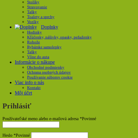
Stolíky
Stravovanie
Tašky
Toalety a sprchy
Vozíky
Doplnky
Hodinky
Kľúčenky, nášivky, opasky, peňaženky
Rohože
Rybárske samolepky
Tašky
Vône do auta
Informácie o nákupe
Obchodné podmienky
Ochrana osobných údajov
Používanie súborov cookie
Viac info o nás
Kontakt
Môj účet
Prihlásiť
Používateľské meno alebo e-mailová adresa
*
Povinné
Heslo
*
Povinné