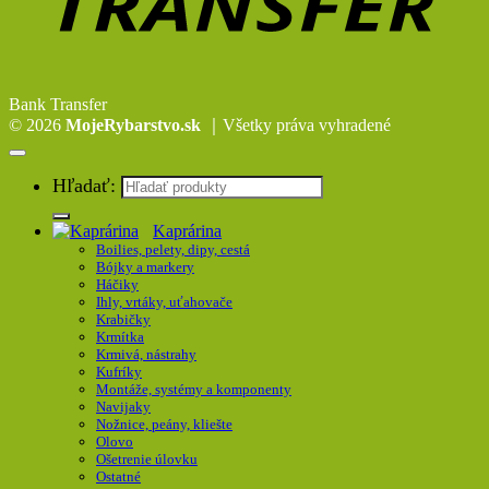
Bank Transfer
© 2026
MojeRybarstvo.sk
｜Všetky práva vyhradené
Hľadať:
Kaprárina
Boilies, pelety, dipy, cestá
Bójky a markery
Háčiky
Ihly, vrtáky, uťahovače
Krabičky
Krmítka
Krmivá, nástrahy
Kufríky
Montáže, systémy a komponenty
Navijaky
Nožnice, peány, kliešte
Olovo
Ošetrenie úlovku
Ostatné