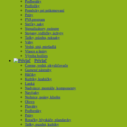
Podberáky
Podložky
Pomôcky pri prikrmovaní
Prúty
PVA program
Sieťky, saky
Signalizátory, swingre
Stojany, vidličky, úchyty
Tašky, púzdra, ruksaky
Váhy
Vedrá, sitá, miešadlá
Vlasce a šnúry
Výroba boilies
Prívlač
Čerene, vedrá, okysličovače
Gumené nástrahy
Háčiky
Kufríky, krabičky
Lanká
Nadväzce, montáže, komponenty
Navíjaky
Nožnice, peány, kliešte
Olovo
Plaváky
Podberáky
Prúty
Rotačky, blyskáče, plandavky
Tašky, puzdrá, kufríky