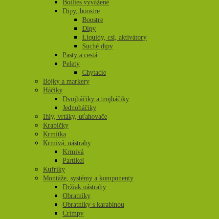
Boilies vyvážené
Dipy, boostre
Boostre
Dipy
Liquidy, csl, aktivátory
Suché dipy
Pasty a cestá
Pelety
Chytacie
Bójky a markery
Háčiky
Dvojháčiky a trojháčiky
Jednoháčiky
Ihly, vrtáky, uťahovače
Krabičky
Krmítka
Krmivá, nástrahy
Krmivá
Partikel
Kufríky
Montáže, systémy a komponenty
Držiak nástrahy
Obratníky
Obratníky s karabínou
Crimpy