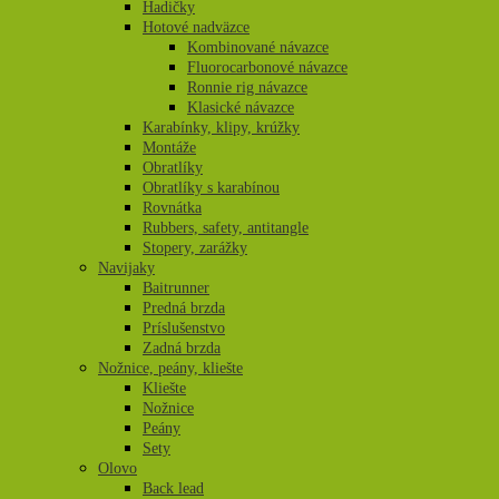
Hadičky
Hotové nadväzce
Kombinované návazce
Fluorocarbonové návazce
Ronnie rig návazce
Klasické návazce
Karabínky, klipy, krúžky
Montáže
Obratlíky
Obratlíky s karabínou
Rovnátka
Rubbers, safety, antitangle
Stopery, zarážky
Navijaky
Baitrunner
Predná brzda
Príslušenstvo
Zadná brzda
Nožnice, peány, kliešte
Kliešte
Nožnice
Peány
Sety
Olovo
Back lead