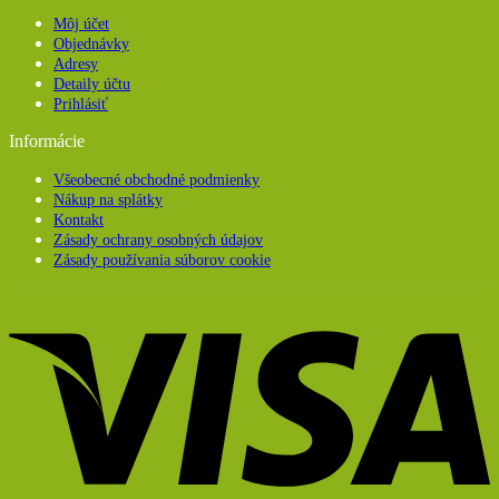
Môj účet
Objednávky
Adresy
Detaily účtu
Prihlásiť
Informácie
Všeobecné obchodné podmienky
Nákup na splátky
Kontakt
Zásady ochrany osobných údajov
Zásady používania súborov cookie