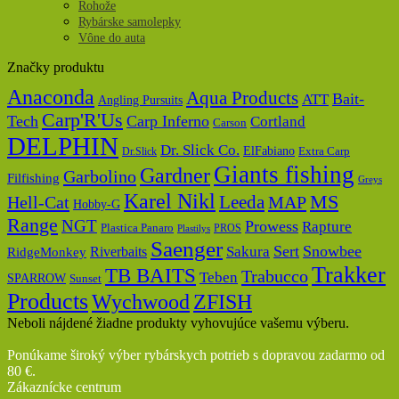
Rohože
Rybárske samolepky
Vône do auta
Značky produktu
Anaconda
Aqua Products
Bait-
ATT
Angling Pursuits
Carp'R'Us
Tech
Carp Inferno
Cortland
Carson
DELPHIN
Dr. Slick Co.
ElFabiano
Dr.Slick
Extra Carp
Giants fishing
Gardner
Garbolino
Filfishing
Greys
Karel Nikl
MS
Hell-Cat
Leeda
MAP
Hobby-G
Range
NGT
Prowess
Rapture
Plastica Panaro
PROS
Plastilys
Saenger
Sert
Snowbee
Riverbaits
Sakura
RidgeMonkey
Trakker
TB BAITS
Trabucco
Teben
SPARROW
Sunset
Products
Wychwood
ZFISH
Neboli nájdené žiadne produkty vyhovujúce vašemu výberu.
Ponúkame široký výber rybárskych potrieb s dopravou zadarmo od
80 €.
Zákaznícke centrum