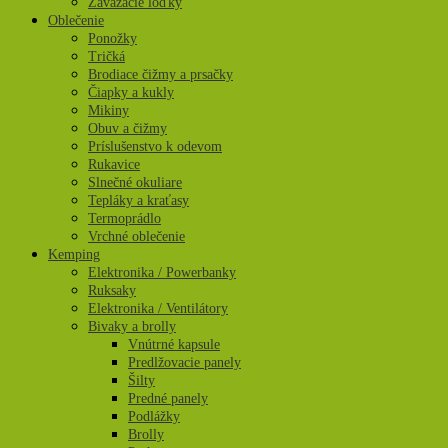
Zavážacie loďky
Oblečenie
Ponožky
Tričká
Brodiace čižmy a prsačky
Čiapky a kukly
Mikiny
Obuv a čižmy
Príslušenstvo k odevom
Rukavice
Slnečné okuliare
Tepláky a kraťasy
Termoprádlo
Vrchné oblečenie
Kemping
Elektronika / Powerbanky
Ruksaky
Elektronika / Ventilátory
Bivaky a brolly
Vnútrné kapsule
Predlžovacie panely
Šilty
Predné panely
Podlážky
Brolly