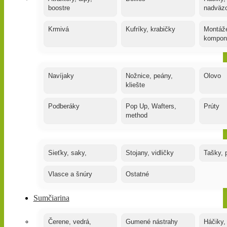
boostre
nadväz
Krmivá
Kufríky, krabičky
Montáže
kompon
Navíjaky
Nožnice, peány,
Olovo
kliešte
Podberáky
Pop Up, Wafters,
Prúty
method
Sieťky, saky,
Stojany, vidličky
Tašky, 
Vlasce a šnúry
Ostatné
Sumčiarina
Čerene, vedrá,
Gumené nástrahy
Háčiky,