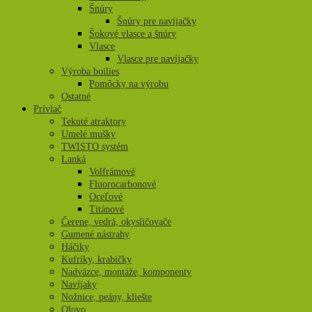
Šnúry
Šnúry pre navíjačky
Šokové vlasce a šnúry
Vlasce
Vlasce pre navíjačky
Výroba boilies
Pomôcky na výrobu
Ostatné
Prívlač
Tekuté atraktory
Umelé mušky
TWISTO systém
Lanká
Volfrámové
Fluorocarbonové
Oceľové
Titánové
Čerene, vedrá, okysličovače
Gumené nástrahy
Háčiky
Kufríky, krabičky
Nadväzce, montáže, komponenty
Navíjaky
Nožnice, peány, kliešte
Olovo