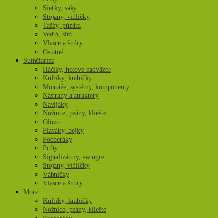
Sieťky, saky
Stojany, vidličky
Tašky, púzdra
Vedrá, sitá
Vlasce a šnúry
Ostatné
Sumčiarina
Háčiky, hotové nadväzce
Kufríky, krabičky
Montáže, systémy, komponenty
Nástrahy a atraktory
Navíjaky
Nožnice, peány, kliešte
Olovo
Plaváky, bójky
Podberáky
Prúty
Signalizátory, swingre
Stojany, vidličky
Vábničky
Vlasce a šnúry
More
Kufríky, krabičky
Nožnice, peány, kliešte