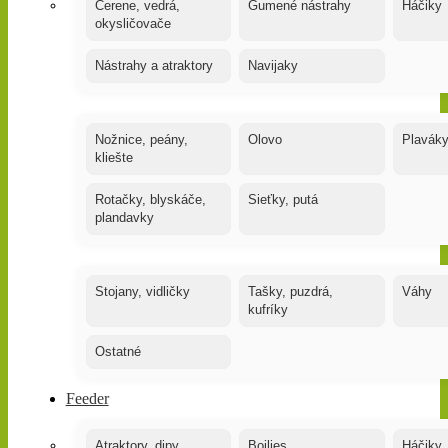
Čerene, vedrá,
Gumené nástrahy
Háčiky
okysličovače
Nástrahy a atraktory
Navijaky
Nožnice, peány,
Olovo
Plavák
kliešte
Rotačky, blyskáče,
Sieťky, putá
plandavky
Stojany, vidličky
Tašky, puzdrá,
Váhy
kufríky
Ostatné
Feeder
Atraktory, dipy,
Boilies
Háčiky,