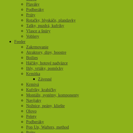
Plaváky
Podberáky
Prúty
Rotačky, blyskáče, plandavky
Tašky, puzdrá, kufríky
Vlasce a šnúry
Voblery
Feeder
Zakrmovanie
Atraktory, dipy, boostre
Boilies
Háčiky, hotové nadväzce
Ihly, vrtáky, pomôcky
Krmítka
Závesné
Krmivá
Kufríky, krabičky
Montáže, systémy, komponenty
Navíjaky
Nožnice, peány, kliešte
Olovo
Pelety
Podberáky
Pop Up, Wafters, method
Prúty