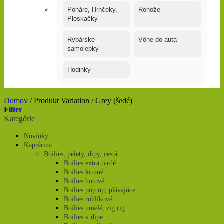
Poháre, Hrnčeky,
Rohože
Ploskačky
Rybárske
Vône do auta
samolepky
Hodinky
Domov
/
Produkt Variation
/
Grey (šedé)
Filter
Kategórie
Novinky
Kaprárina
Boilies, pelety, dipy, cestá
Boilies extra tvrdé
Boilies krmné
Boilies hotové
Boilies pop up, plávajúce
Boilies rohlíkové
Boilies umelé, zig rig
Boilies v dipe