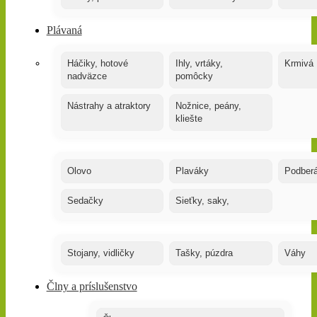
Plávaná
Háčiky, hotové
Ihly, vrtáky,
Krmivá
nadväzce
pomôcky
Nástrahy a atraktory
Nožnice, peány,
kliešte
Olovo
Plaváky
Podber
Sedačky
Sieťky, saky,
Stojany, vidličky
Tašky, púzdra
Váhy
Člny a príslušenstvo