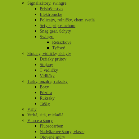
Signalizátory, swingre
Príslušenstvo
Elektronické
Policajty, rolničky, chem.svetlá
Sety s príposluchom
Snag gear, úchyty
Swingre
Retiazkové
Tyčové
Stojany, vidličky, úchyty
Držiaky prútov
Stojany
T vidličky
Vidličky
Tašky, púzdra, ruksaky
Boxy
Púzdra
Ruksaky
Tašky
Váhy
Vedrá, sitá, miešadlá
Vlasce a šnúry
Fluorocarbon
Nadväzcové šnúry, vlasce
Olovené šnúry