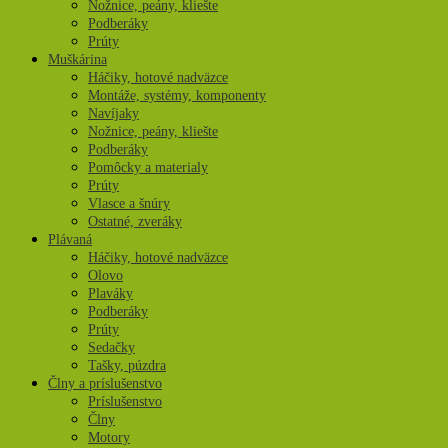
Nožnice, peány, kliešte
Podberáky
Prúty
Muškárina
Háčiky, hotové nadväzce
Montáže, systémy, komponenty
Navíjaky
Nožnice, peány, kliešte
Podberáky
Pomôcky a materialy
Prúty
Vlasce a šnúry
Ostatné, zveráky
Plávaná
Háčiky, hotové nadväzce
Olovo
Plaváky
Podberáky
Prúty
Sedačky
Tašky, púzdra
Člny a príslušenstvo
Príslušenstvo
Člny
Motory