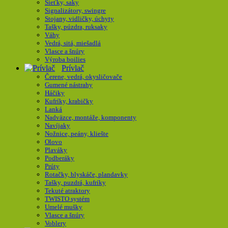
Sieťky, saky
Signalizátory, swingre
Stojany, vidličky, úchyty
Tašky, púzdra, ruksaky
Váhy
Vedrá, sitá, miešadlá
Vlasce a šnúry
Výroba boilies
Prívlač
Čerene, vedrá, okysličovače
Gumené nástrahy
Háčiky
Kufríky, krabičky
Lanká
Nadväzce, montáže, komponenty
Navíjaky
Nožnice, peány, kliešte
Olovo
Plaváky
Podberáky
Prúty
Rotačky, blyskáče, plandavky
Tašky, puzdrá, kufríky
Tekuté atraktory
TWISTO systém
Umelé mušky
Vlasce a šnúry
Voblery