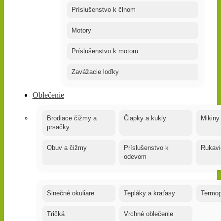
Príslušenstvo k člnom
Motory
Príslušenstvo k motoru
Zavážacie loďky
Oblečenie
Brodiace čižmy a
Čiapky a kukly
Mikiny
prsačky
Obuv a čižmy
Príslušenstvo k
Rukavi
odevom
Slnečné okuliare
Tepláky a kraťasy
Termop
Tričká
Vrchné oblečenie