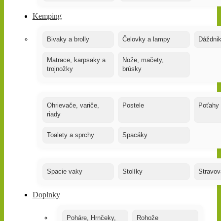
Kemping
Bivaky a brolly
Čelovky a lampy
Dáždnik
Matrace, karpsaky a
Nože, mačety,
trojnožky
brúsky
Ohrievače, variče,
Postele
Poťahy
riady
Toalety a sprchy
Spacáky
Spacie vaky
Stolíky
Stravov
Doplnky
Poháre, Hrnčeky,
Rohože