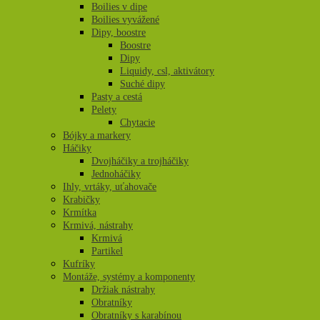
Boilies v dipe
Boilies vyvážené
Dipy, boostre
Boostre
Dipy
Liquidy, csl, aktivátory
Suché dipy
Pasty a cestá
Pelety
Chytacie
Bójky a markery
Háčiky
Dvojháčiky a trojháčiky
Jednoháčiky
Ihly, vrtáky, uťahovače
Krabičky
Krmítka
Krmivá, nástrahy
Krmivá
Partikel
Kufríky
Montáže, systémy a komponenty
Držiak nástrahy
Obratníky
Obratníky s karabínou