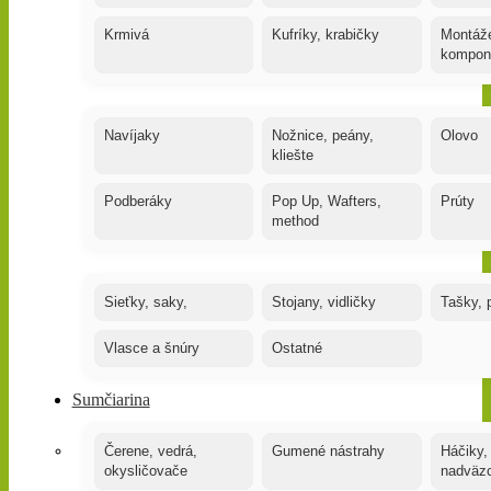
Krmivá
Kufríky, krabičky
Montáže
kompon
Navíjaky
Nožnice, peány,
Olovo
kliešte
Podberáky
Pop Up, Wafters,
Prúty
method
Sieťky, saky,
Stojany, vidličky
Tašky, 
Vlasce a šnúry
Ostatné
Sumčiarina
Čerene, vedrá,
Gumené nástrahy
Háčiky,
okysličovače
nadväz