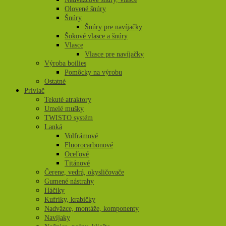
Olovené šnúry
Šnúry
Šnúry pre navíjačky
Šokové vlasce a šnúry
Vlasce
Vlasce pre navíjačky
Výroba boilies
Pomôcky na výrobu
Ostatné
Prívlač
Tekuté atraktory
Umelé mušky
TWISTO systém
Lanká
Volfrámové
Fluorocarbonové
Oceľové
Titánové
Čerene, vedrá, okysličovače
Gumené nástrahy
Háčiky
Kufríky, krabičky
Nadväzce, montáže, komponenty
Navíjaky