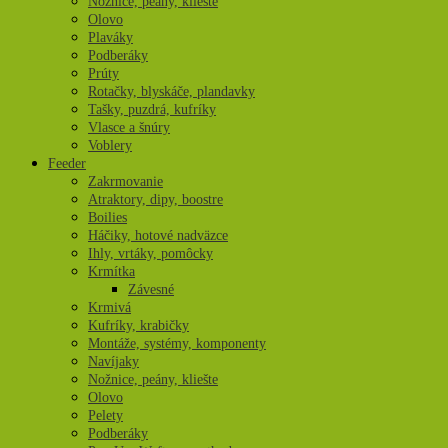
Nožnice, peány, kliešte
Olovo
Plaváky
Podberáky
Prúty
Rotačky, blyskáče, plandavky
Tašky, puzdrá, kufríky
Vlasce a šnúry
Voblery
Feeder
Zakrmovanie
Atraktory, dipy, boostre
Boilies
Háčiky, hotové nadväzce
Ihly, vrtáky, pomôcky
Krmítka
Závesné
Krmivá
Kufríky, krabičky
Montáže, systémy, komponenty
Navíjaky
Nožnice, peány, kliešte
Olovo
Pelety
Podberáky