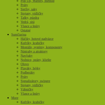
Pop Up, Wafters, method
Prúty
Sieťky, saky
Stojany, vidličky
Tašky, púzdra
Vedrá, sitá
Vlasce a šnúry
Ostatné
Sumčiarina
Háčiky, hotové nadväzce
Kufríky, krabičky
Montáže, systémy, komponenty
Nástrahy a atraktory
Navíjaky
Nožnice, peány, kliešte
Olovo
Plaváky, bójky
Podberáky
Prúty
Signalizátory, swingre
Stojany, vidličky
Vábničky
Vlasce a šnúry
More
Kufríky, krabičky