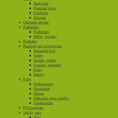
Back lead
Plastické olovo
Priebežné
Závesné
Ošetrenie úlovku
Podberáky
Podberáky
Rúčky, plaváky
Podložky
Pomôcky pri prikrmovaní
Distančné tyče
Kobry
Krusha, sekáče
Lopatky, miešadlá
Praky
Rakety
Prúty
Príslušenstvo
Dvojdielné
Delené
Náhradné očká a špičky
Teleskopické
PVA program
Sieťky, saky
Saky