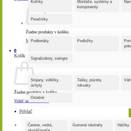
Kufríky
Montáže, systémy a
Nav
komponenty
Peračníky
Žiadne produkty v košíku.
Vrátiť sa do obchodu
Podberáky
Podložky
Pom
pri
0
Košík
Signalizátory, swingre
Stojany, vidličky,
Tašky, púzdra,
Váh
úchyty
ruksaky
Žiadne produkty v košíku.
Ostatné
Vrátiť sa do obchodu
Prívlač
Čerene, vedrá,
Gumené nástrahy
Háčiky
okysličovače