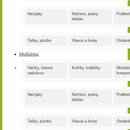
Navíjaky
Nožnice, peány,
Podber
kliešte
Tašky, púzdra
Vlasce a šnúry
Ostatné
Muškárina
Háčiky, hotové
Kufríky, krabičky
Montáže
nadväzce
kompon
Navíjaky
Nožnice, peány,
Podber
kliešte
Tašky, púzdra
Vlasce a šnúry
Ostatné