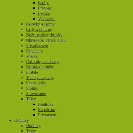
Brolly
Prehozy
Bivaky
Vybavenie
Čelovky a lampy
Grily a údiarne
Nože, mačety, brúsky
Ohrievače, variče, riady
Príslušenstvo
Repelenty
Vozíky
Dáždniky a držiaky
Kreslá a stoličky
Postele
Toalety a sprchy
Spacie vaky
Stolíky
Stravovanie
Tašky
Feedrové
Kaprárske
Prívlačové
Doplnky
Hodinky
Tašky