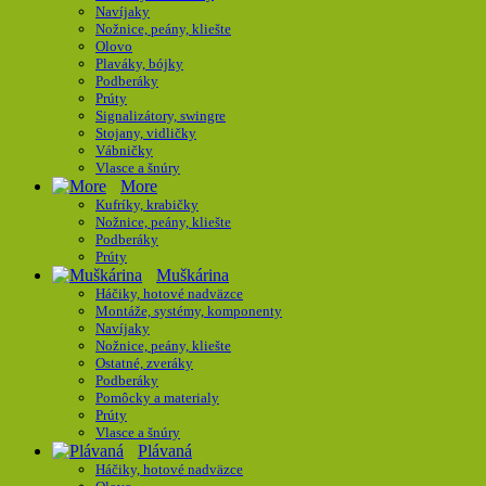
Navíjaky
Nožnice, peány, kliešte
Olovo
Plaváky, bójky
Podberáky
Prúty
Signalizátory, swingre
Stojany, vidličky
Vábničky
Vlasce a šnúry
More
Kufríky, krabičky
Nožnice, peány, kliešte
Podberáky
Prúty
Muškárina
Háčiky, hotové nadväzce
Montáže, systémy, komponenty
Navíjaky
Nožnice, peány, kliešte
Ostatné, zveráky
Podberáky
Pomôcky a materialy
Prúty
Vlasce a šnúry
Plávaná
Háčiky, hotové nadväzce