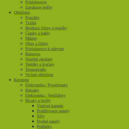
Príslušenstvo
Zavážacie loďky
Oblečenie
Ponožky
Tričká
Brodiace čižmy a prsačky
Čiapky a kukly
Mikiny
Obuv a čižmy
Príslušenstvo k odevom
Rukavice
Slnečné okuliare
Tepláky a kraťasy
Termoprádlo
Vrchné oblečenie
Kemping
Elektronika / Powerbanky
Ruksaky
Elektronika / Ventilátory
Bivaky a brolly
Vnútrné kapsule
Predlžovacie panely
Šilty
Predné panely
Podlážky