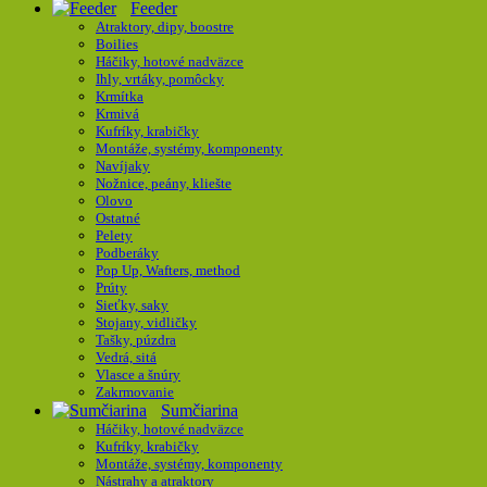
Feeder
Atraktory, dipy, boostre
Boilies
Háčiky, hotové nadväzce
Ihly, vrtáky, pomôcky
Krmítka
Krmivá
Kufríky, krabičky
Montáže, systémy, komponenty
Navíjaky
Nožnice, peány, kliešte
Olovo
Ostatné
Pelety
Podberáky
Pop Up, Wafters, method
Prúty
Sieťky, saky
Stojany, vidličky
Tašky, púzdra
Vedrá, sitá
Vlasce a šnúry
Zakrmovanie
Sumčiarina
Háčiky, hotové nadväzce
Kufríky, krabičky
Montáže, systémy, komponenty
Nástrahy a atraktory