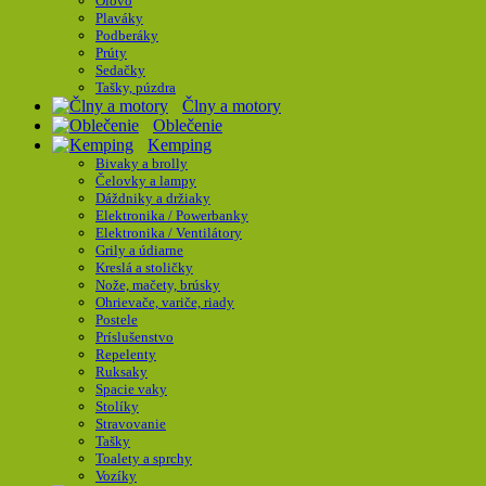
Olovo
Plaváky
Podberáky
Prúty
Sedačky
Tašky, púzdra
Člny a motory
Oblečenie
Kemping
Bivaky a brolly
Čelovky a lampy
Dáždniky a držiaky
Elektronika / Powerbanky
Elektronika / Ventilátory
Grily a údiarne
Kreslá a stoličky
Nože, mačety, brúsky
Ohrievače, variče, riady
Postele
Príslušenstvo
Repelenty
Ruksaky
Spacie vaky
Stolíky
Stravovanie
Tašky
Toalety a sprchy
Vozíky