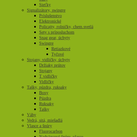
Sieťky
Signalizátory, swingre
Príslušenstvo
Elektronické
Policajty, rolničky, chem.svetlá
Sety s príposluchom
Snag gear, úchyty
Swingre
Retiazkové
Tyčové
Stojany, vidličky, úchyty
Držiaky prútov
Stojany
T vidličky
Vidličky
Tašky, púzdra, ruksaky
Boxy
Púzdra
Ruksaky
Tašky
Váhy
Vedrá, sitá, miešadlá
Vlasce a šnúry
Fluorocarbon
Nadväzcové šnúry, vlasce