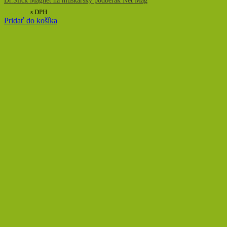
Dr.Slick Magnet na muškařský podběrák Net Mag
19,82
€
s DPH
Pridať do košíka