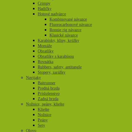
Crimpy
Hadičky
Hotové nadväzce
Kombinované návazce
Fluorocarbonové návazce
Ronnie rig návazce
Klasické návazce
Karabínky, klipy, krúžky
Montáže
Obratlíky
Obratlíky s karabínou
Rovnátka
Rubbers, safety, antitangle
Stopery, zarážky
Navijaky
Baitrunner
Predná brzda
Príslušenstvo
Zadná brzda
Nožnice, peány, kliešte
Kliešte
Nožnice
Peány
Sety
Olovo