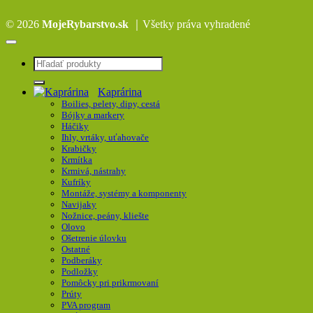
© 2026
MojeRybarstvo.sk
｜Všetky práva vyhradené
Hľadať:
Kaprárina
Boilies, pelety, dipy, cestá
Bójky a markery
Háčiky
Ihly, vrtáky, uťahovače
Krabičky
Krmítka
Krmivá, nástrahy
Kufríky
Montáže, systémy a komponenty
Navijaky
Nožnice, peány, kliešte
Olovo
Ošetrenie úlovku
Ostatné
Podberáky
Podložky
Pomôcky pri prikrmovaní
Prúty
PVA program