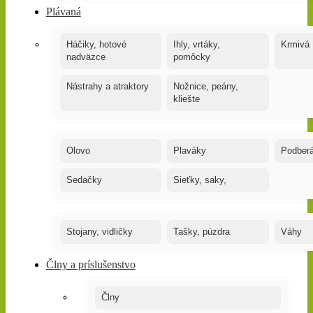
Plávaná
Háčiky, hotové
Ihly, vrtáky,
Krmivá
nadväzce
pomôcky
Nástrahy a atraktory
Nožnice, peány,
kliešte
Olovo
Plaváky
Podber
Sedačky
Sieťky, saky,
Stojany, vidličky
Tašky, púzdra
Váhy
Člny a príslušenstvo
Člny