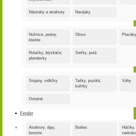
Nástrahy a atraktory
Navijaky
Nožnice, peány,
Olovo
Plavák
kliešte
Rotačky, blyskáče,
Sieťky, putá
plandavky
Stojany, vidličky
Tašky, puzdrá,
Váhy
kufríky
Ostatné
Feeder
Atraktory, dipy,
Boilies
Háčiky,
boostre
nadväz