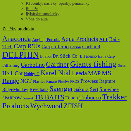
Kľúčenky, nášivky, opasky, peňaženky
Rohože
Rybárske samolepky
Vône do auta
Značky produktu
Anaconda
Aqua Products
Bait-
ATT
Angling Pursuits
Carp'R'Us
Tech
Carp Inferno
Cortland
Carson
DELPHIN
Dr. Slick Co.
ElFabiano
Dr.Slick
Extra Carp
Giants fishing
Gardner
Garbolino
Filfishing
Greys
Karel Nikl
MS
Hell-Cat
Leeda
MAP
Hobby-G
Range
NGT
Prowess
Rapture
Plastica Panaro
PROS
Plastilys
Saenger
Sert
Snowbee
Riverbaits
Sakura
RidgeMonkey
Trakker
TB BAITS
Trabucco
Teben
SPARROW
Sunset
Products
Wychwood
ZFISH