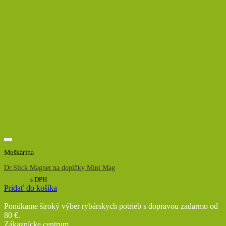
Muškárina
Dr.Slick Magnet na doplňky Mini Mag
10,68
€
s DPH
Pridať do košíka
Ponúkame široký výber rybárskych potrieb s dopravou zadarmo od
80 €.
Zákaznícke centrum