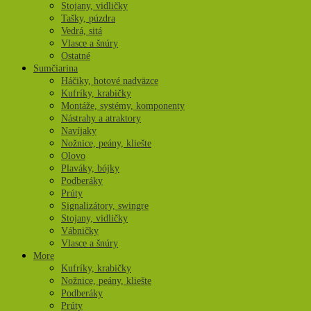
Stojany, vidličky
Tašky, púzdra
Vedrá, sitá
Vlasce a šnúry
Ostatné
Sumčiarina
Háčiky, hotové nadväzce
Kufríky, krabičky
Montáže, systémy, komponenty
Nástrahy a atraktory
Navíjaky
Nožnice, peány, kliešte
Olovo
Plaváky, bójky
Podberáky
Prúty
Signalizátory, swingre
Stojany, vidličky
Vábničky
Vlasce a šnúry
More
Kufríky, krabičky
Nožnice, peány, kliešte
Podberáky
Prúty