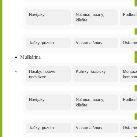
Navíjaky
Nožnice, peány,
Podber
kliešte
Tašky, púzdra
Vlasce a šnúry
Ostatné
Muškárina
Háčiky, hotové
Kufríky, krabičky
Montáže
nadväzce
kompon
Navíjaky
Nožnice, peány,
Podber
kliešte
Tašky, púzdra
Vlasce a šnúry
Ostatné