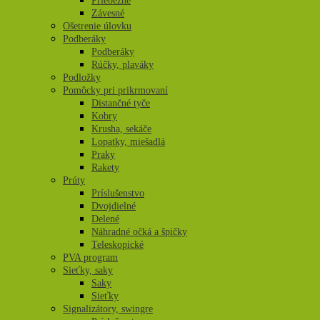
Priebežné
Závesné
Ošetrenie úlovku
Podberáky
Podberáky
Rúčky, plaváky
Podložky
Pomôcky pri prikrmovaní
Distančné tyče
Kobry
Krusha, sekáče
Lopatky, miešadlá
Praky
Rakety
Prúty
Príslušenstvo
Dvojdielné
Delené
Náhradné očká a špičky
Teleskopické
PVA program
Sieťky, saky
Saky
Sieťky
Signalizátory, swingre