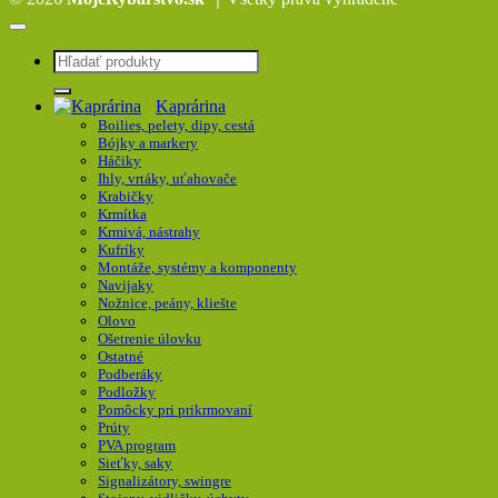
Hľadať:
Kaprárina
Boilies, pelety, dipy, cestá
Bójky a markery
Háčiky
Ihly, vrtáky, uťahovače
Krabičky
Krmítka
Krmivá, nástrahy
Kufríky
Montáže, systémy a komponenty
Navijaky
Nožnice, peány, kliešte
Olovo
Ošetrenie úlovku
Ostatné
Podberáky
Podložky
Pomôcky pri prikrmovaní
Prúty
PVA program
Sieťky, saky
Signalizátory, swingre