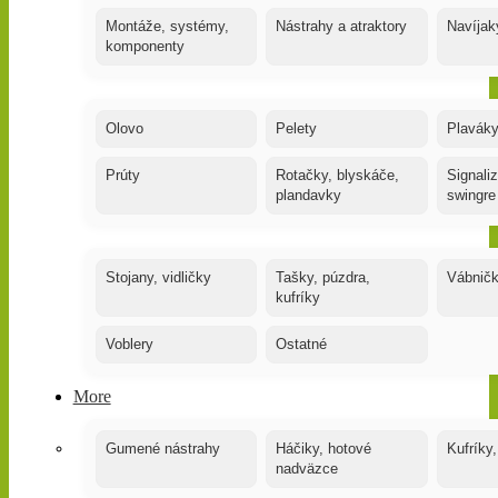
Montáže, systémy,
Nástrahy a atraktory
Navíjak
komponenty
Olovo
Pelety
Plaváky
Prúty
Rotačky, blyskáče,
Signaliz
plandavky
swingre
Stojany, vidličky
Tašky, púzdra,
Vábnič
kufríky
Voblery
Ostatné
More
Gumené nástrahy
Háčiky, hotové
Kufríky,
nadväzce