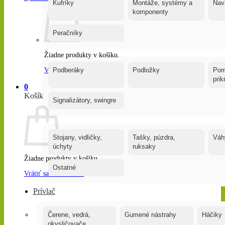
Kufríky
Montáže, systémy a
Nav
komponenty
Peračníky
Žiadne produkty v košíku.
Vrátiť sa do obchodu
Podberáky
Podložky
Pom
pri
0
Košík
Signalizátory, swingre
Stojany, vidličky,
Tašky, púzdra,
Váh
úchyty
ruksaky
Žiadne produkty v košíku.
Ostatné
Vrátiť sa do obchodu
Prívlač
Čerene, vedrá,
Gumené nástrahy
Háčiky
okysličovače