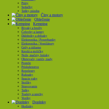
Prúty
Sedačky
Tašky, púzdra
Člny a motory
Oblečenie
Kemping
Bivaky a brolly
Čelovky a lampy
Dáždniky a držiaky
Elektronika / Powerbanky
Elektronika / Ventilátory
Grily a údiarne
Kreslá a stoličky
Nože, mačety, brúsky
Ohrievače, variče, riady
Postele
Príslušenstvo
Repelenty
Ruksaky
Spacie vaky
Stolíky
Stravovanie
Tašky
Toalety a sprchy
Vozíky
Doplnky
Hodinky