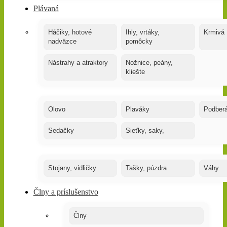
Plávaná
Háčiky, hotové
Ihly, vrtáky,
Krmivá
nadväzce
pomôcky
Nástrahy a atraktory
Nožnice, peány,
kliešte
Olovo
Plaváky
Podber
Sedačky
Sieťky, saky,
Stojany, vidličky
Tašky, púzdra
Váhy
Člny a príslušenstvo
Člny