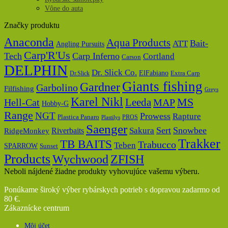
Vône do auta
Značky produktu
Anaconda
Aqua Products
Bait-
ATT
Angling Pursuits
Carp'R'Us
Tech
Carp Inferno
Cortland
Carson
DELPHIN
Dr. Slick Co.
ElFabiano
Dr.Slick
Extra Carp
Giants fishing
Gardner
Garbolino
Filfishing
Greys
Karel Nikl
MS
Hell-Cat
Leeda
MAP
Hobby-G
Range
NGT
Prowess
Rapture
Plastica Panaro
PROS
Plastilys
Saenger
Sert
Snowbee
Riverbaits
Sakura
RidgeMonkey
Trakker
TB BAITS
Trabucco
Teben
SPARROW
Sunset
Products
Wychwood
ZFISH
Neboli nájdené žiadne produkty vyhovujúce vašemu výberu.
Ponúkame široký výber rybárskych potrieb s dopravou zadarmo od
80 €.
Zákaznícke centrum
Môj účet