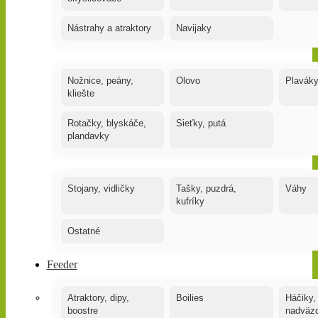
Nástrahy a atraktory
Navijaky
Nožnice, peány,
Olovo
Plavák
kliešte
Rotačky, blyskáče,
Sieťky, putá
plandavky
Stojany, vidličky
Tašky, puzdrá,
Váhy
kufríky
Ostatné
Feeder
Atraktory, dipy,
Boilies
Háčiky,
boostre
nadväz