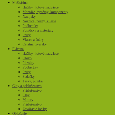
Muškárina
Háčiky, hotové nadväzce
Montáže, systémy, komponenty
Navíjaky
Nožnice, peány, kliešte
Podberáky
Pomôcky a materialy
Prúty
Vlasce a šnúry
Ostatné, zveráky
Plávaná
Háčiky, hotové nadväzce
Olovo
Plaváky
Podberáky
Prúty
Sedačky
Tašky, púzdra
Člny a príslušenstvo
Príslušenstvo
Člny
Motory
Príslušenstvo
Zavážacie loďky
Oblečenie