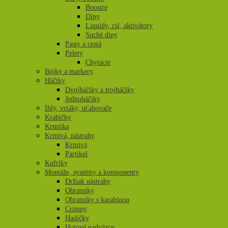
Boostre
Dipy
Liquidy, csl, aktivátory
Suché dipy
Pasty a cestá
Pelety
Chytacie
Bójky a markery
Háčiky
Dvojháčiky a trojháčiky
Jednoháčiky
Ihly, vrtáky, uťahovače
Krabičky
Krmítka
Krmivá, nástrahy
Krmivá
Partikel
Kufríky
Montáže, systémy a komponenty
Držiak nástrahy
Obratníky
Obratníky s karabínou
Crimpy
Hadičky
Hotové nadväzce