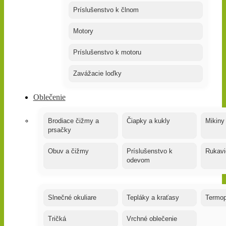
Príslušenstvo k člnom
Motory
Príslušenstvo k motoru
Zavážacie loďky
Oblečenie
Brodiace čižmy a
Čiapky a kukly
Mikiny
prsačky
Obuv a čižmy
Príslušenstvo k
Rukavi
odevom
Slnečné okuliare
Tepláky a kraťasy
Termop
Tričká
Vrchné oblečenie