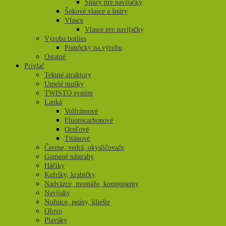
Šnúry pre navíjačky
Šokové vlasce a šnúry
Vlasce
Vlasce pre navíjačky
Výroba boilies
Pomôcky na výrobu
Ostatné
Prívlač
Tekuté atraktory
Umelé mušky
TWISTO systém
Lanká
Volfrámové
Fluorocarbonové
Oceľové
Titánové
Čerene, vedrá, okysličovače
Gumené nástrahy
Háčiky
Kufríky, krabičky
Nadväzce, montáže, komponenty
Navíjaky
Nožnice, peány, kliešte
Olovo
Plaváky