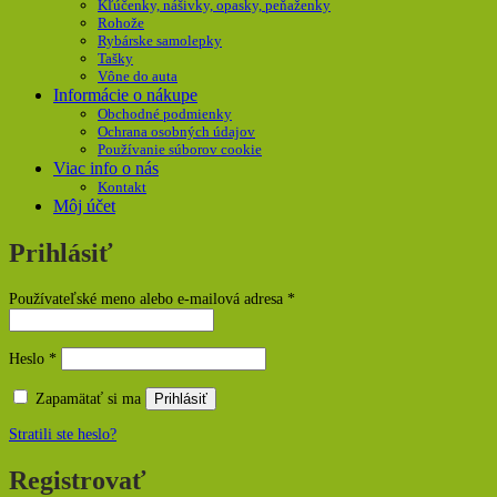
Kľúčenky, nášivky, opasky, peňaženky
Rohože
Rybárske samolepky
Tašky
Vône do auta
Informácie o nákupe
Obchodné podmienky
Ochrana osobných údajov
Používanie súborov cookie
Viac info o nás
Kontakt
Môj účet
Prihlásiť
Povinné
Používateľské meno alebo e-mailová adresa
*
Povinné
Heslo
*
Zapamätať si ma
Prihlásiť
Stratili ste heslo?
Registrovať