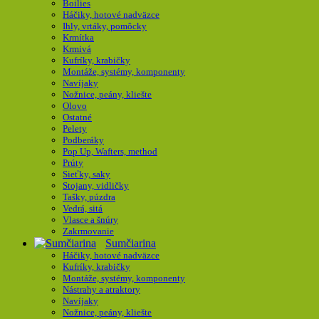
Boilies
Háčiky, hotové nadväzce
Ihly, vrtáky, pomôcky
Krmítka
Krmivá
Kufríky, krabičky
Montáže, systémy, komponenty
Navíjaky
Nožnice, peány, kliešte
Olovo
Ostatné
Pelety
Podberáky
Pop Up, Wafters, method
Prúty
Sieťky, saky
Stojany, vidličky
Tašky, púzdra
Vedrá, sitá
Vlasce a šnúry
Zakrmovanie
Sumčiarina
Háčiky, hotové nadväzce
Kufríky, krabičky
Montáže, systémy, komponenty
Nástrahy a atraktory
Navíjaky
Nožnice, peány, kliešte