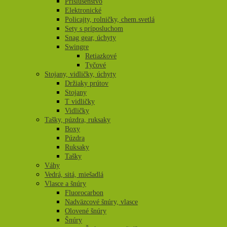
Príslušenstvo
Elektronické
Policajty, rolničky, chem.svetlá
Sety s príposluchom
Snag gear, úchyty
Swingre
Retiazkové
Tyčové
Stojany, vidličky, úchyty
Držiaky prútov
Stojany
T vidličky
Vidličky
Tašky, púzdra, ruksaky
Boxy
Púzdra
Ruksaky
Tašky
Váhy
Vedrá, sitá, miešadlá
Vlasce a šnúry
Fluorocarbon
Nadväzcové šnúry, vlasce
Olovené šnúry
Šnúry