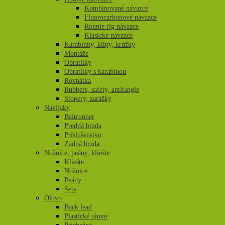
Kombinované návazce
Fluorocarbonové návazce
Ronnie rig návazce
Klasické návazce
Karabínky, klipy, krúžky
Montáže
Obratlíky
Obratlíky s karabínou
Rovnátka
Rubbers, safety, antitangle
Stopery, zarážky
Navijaky
Baitrunner
Predná brzda
Príslušenstvo
Zadná brzda
Nožnice, peány, kliešte
Kliešte
Nožnice
Peány
Sety
Olovo
Back lead
Plastické olovo