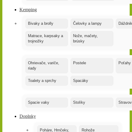
Kemping
Bivaky a brolly
Čelovky a lampy
Dáždnik
Matrace, karpsaky a
Nože, mačety,
trojnožky
brúsky
Ohrievače, variče,
Postele
Poťahy
riady
Toalety a sprchy
Spacáky
Spacie vaky
Stolíky
Stravov
Doplnky
Poháre, Hrnčeky,
Rohože