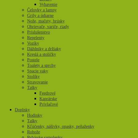
Vybavenie
Čelovky a lampy
Grily a údiarne
Nože, mačety, brúsky
Ohrievače, variče, riady
Príslušenstvo
Repelenty
Vozíky
Dáždniky a držiaky
Kreslá a stoličky
Postele
Toalety a sprchy
Spacie vaky
Stolíky
Stravovanie
Tašky
Feedrové
Kaprárske
Prívlačové
Doplnky
Hodinky
Tašky
Kľúčenky, nášivky, opasky, peňaženky
Rohože
Rybárske samolepky