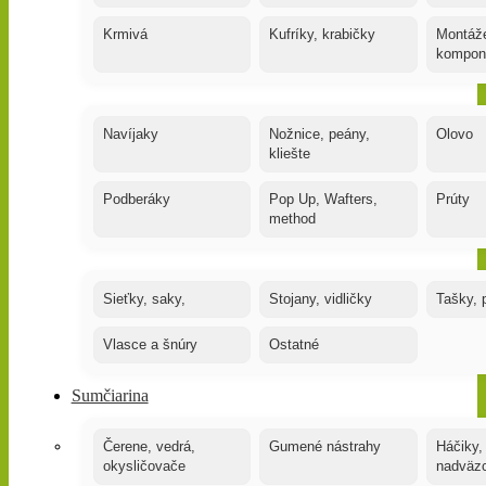
Krmivá
Kufríky, krabičky
Montáže
kompon
Navíjaky
Nožnice, peány,
Olovo
kliešte
Podberáky
Pop Up, Wafters,
Prúty
method
Sieťky, saky,
Stojany, vidličky
Tašky, 
Vlasce a šnúry
Ostatné
Sumčiarina
Čerene, vedrá,
Gumené nástrahy
Háčiky,
okysličovače
nadväz