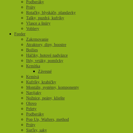
Podberáky
Prúty
Rotačky, blyskáče, plandavky
Tašky, puzdrá, kufríky
Vlasce a šnúry
Voblery
Feeder
Zakrmovanie
Atraktory, dipy, boostre
Boilies
Háčiky, hotové nadväzce
Ihly, vrtáky, pomôcky
Krmítka
Závesné
Krmivá
Kufríky, krabičky
Montáže, systémy, komponenty
Navíjaky
Nožnice, peány, kliešte
Olovo
Pelety
Podberáky
Pop Up, Wafters, method
Prúty
Sieťky, saky