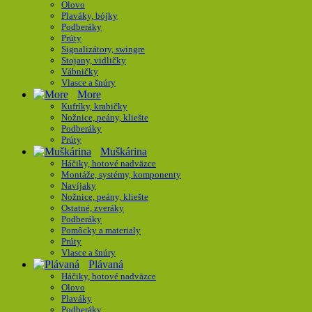
Olovo
Plaváky, bójky
Podberáky
Prúty
Signalizátory, swingre
Stojany, vidličky
Vábničky
Vlasce a šnúry
More
Kufríky, krabičky
Nožnice, peány, kliešte
Podberáky
Prúty
Muškárina
Háčiky, hotové nadväzce
Montáže, systémy, komponenty
Navíjaky
Nožnice, peány, kliešte
Ostatné, zveráky
Podberáky
Pomôcky a materialy
Prúty
Vlasce a šnúry
Plávaná
Háčiky, hotové nadväzce
Olovo
Plaváky
Podberáky