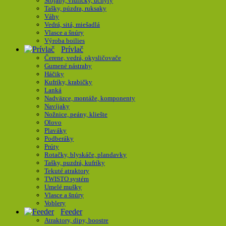
Stojany, vidličky, úchyty
Tašky, púzdra, ruksaky
Váhy
Vedrá, sitá, miešadlá
Vlasce a šnúry
Výroba boilies
Prívlač
Čerene, vedrá, okysličovače
Gumené nástrahy
Háčiky
Kufríky, krabičky
Lanká
Nadväzce, montáže, komponenty
Navíjaky
Nožnice, peány, kliešte
Olovo
Plaváky
Podberáky
Prúty
Rotačky, blyskáče, plandavky
Tašky, puzdrá, kufríky
Tekuté atraktory
TWISTO systém
Umelé mušky
Vlasce a šnúry
Voblery
Feeder
Atraktory, dipy, boostre