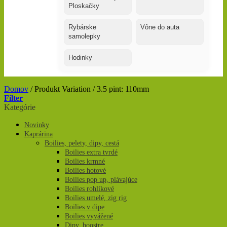
Ploskačky
Rybárske
Vône do auta
samolepky
Hodinky
Domov
/
Produkt Variation
/
3.5 pint: 110mm
Filter
Kategórie
Novinky
Kaprárina
Boilies, pelety, dipy, cestá
Boilies extra tvrdé
Boilies krmné
Boilies hotové
Boilies pop up, plávajúce
Boilies rohlíkové
Boilies umelé, zig rig
Boilies v dipe
Boilies vyvážené
Dipy, boostre