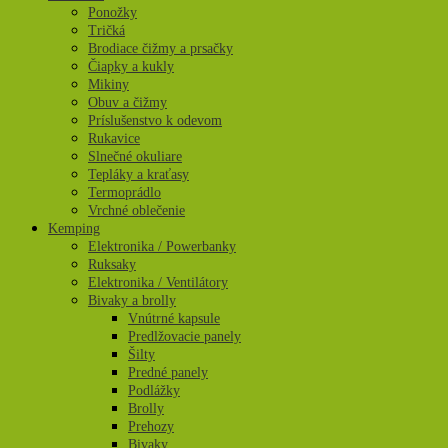
Ponožky
Tričká
Brodiace čižmy a prsačky
Čiapky a kukly
Mikiny
Obuv a čižmy
Príslušenstvo k odevom
Rukavice
Slnečné okuliare
Tepláky a kraťasy
Termoprádlo
Vrchné oblečenie
Kemping
Elektronika / Powerbanky
Ruksaky
Elektronika / Ventilátory
Bivaky a brolly
Vnútrné kapsule
Predlžovacie panely
Šilty
Predné panely
Podlážky
Brolly
Prehozy
Bivaky