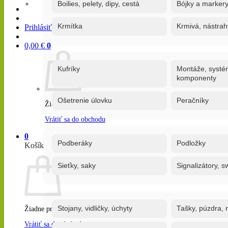
Boilies, pelety, dipy, cestá
Bójky a marker
Krmítka
Krmivá, nástrah
Prihlásiť / Registrovať
0,00
€
0
Kufríky
Montáže, systé
komponenty
Ošetrenie úlovku
Peračníky
Žiadne produkty v košíku.
Vrátiť sa do obchodu
0
Podberáky
Podložky
Košík
Sieťky, saky
Signalizátory, s
Stojany, vidličky, úchyty
Tašky, púzdra, 
Žiadne produkty v košíku.
Vrátiť sa do obchodu