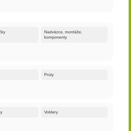
čky
Nadväzce, montáže,
komponenty
Prúty
ry
Voblery