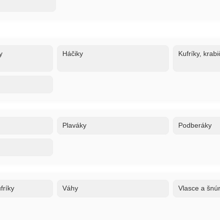
y
Háčiky
Kufríky, krabi
Plaváky
Podberáky
fríky
Váhy
Vlasce a šnú