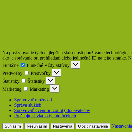
Na poskytovanie tých najlepších skúseností používame technológie, a
ako je správanie pri prehliadaní alebo jedinečné ID na tejto stránke. 
Funkčné
Funkčné
Vždy aktívny
Predvoľby
Predvoľby
Štatistiky
Štatistiky
Marketing
Marketing
Spravovať možnosti
Správa služieb
Spravovať {vendor_count} dodávateľov
Prečítajte si viac o týchto účeloch
Nastavenia
Súhlasím
Nesúhlasím
Nastavenia
Uložiť nastavenia