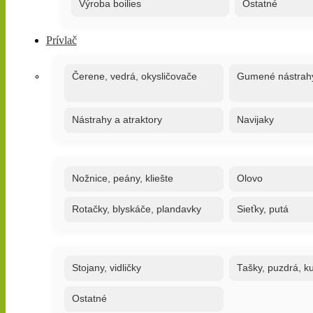
Výroba boilies
Ostatné
Prívlač
Čerene, vedrá, okysličovače
Gumené nástrah
Nástrahy a atraktory
Navijaky
Nožnice, peány, kliešte
Olovo
Rotačky, blyskáče, plandavky
Sieťky, putá
Stojany, vidličky
Tašky, puzdrá, ku
Ostatné