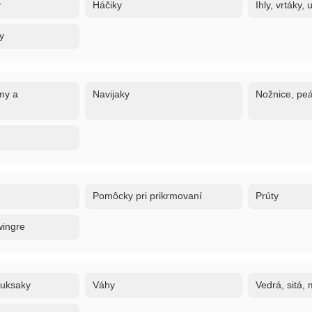
y
Háčiky
Ihly, vrtáky,
y
my a
Navijaky
Nožnice, peá
Pomôcky pri prikrmovaní
Prúty
wingre
ruksaky
Váhy
Vedrá, sitá,