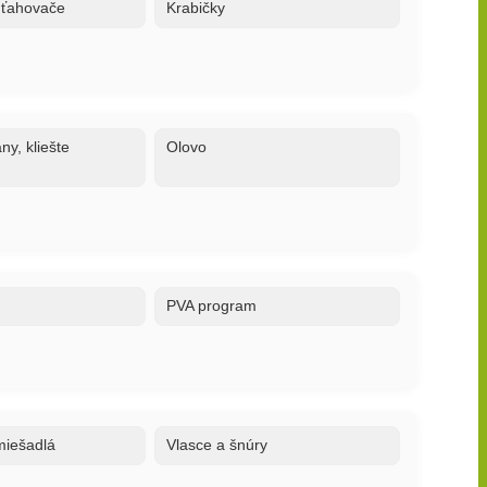
 uťahovače
Krabičky
ny, kliešte
Olovo
PVA program
 miešadlá
Vlasce a šnúry