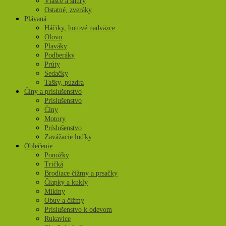
Vlasce a šnúry
Ostatné, zveráky
Plávaná
Háčiky, hotové nadväzce
Olovo
Plaváky
Podberáky
Prúty
Sedačky
Tašky, púzdra
Člny a príslušenstvo
Príslušenstvo
Člny
Motory
Príslušenstvo
Zavážacie loďky
Oblečenie
Ponožky
Tričká
Brodiace čižmy a prsačky
Čiapky a kukly
Mikiny
Obuv a čižmy
Príslušenstvo k odevom
Rukavice