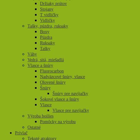
Držiaky prútov
Stojany
T vidličky
Vidličky
Tašky, púzdra, ruksaky
Boxy
Púzdra
Ruksaky
Tašky
Váhy
Vedrá, sitá, miešadlá
Vlasce a šnúry
Fluorocarbon
Nadväzcové šnúry, vlasce
Olovené šnúry
Šnúry
Šnúry pre navíjačky
Šokové vlasce a šnúry
Vlasce
Vlasce pre navíjačky
Výroba boilies
Pomôcky na výrobu
Ostatné
Prívlač
Tekuté atraktory