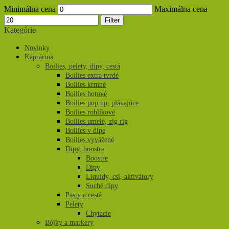
Minimálna cena
Maximálna cena
Filter
Kategórie
Novinky
Kaprárina
Boilies, pelety, dipy, cestá
Boilies extra tvrdé
Boilies krmné
Boilies hotové
Boilies pop up, plávajúce
Boilies rohlíkové
Boilies umelé, zig rig
Boilies v dipe
Boilies vyvážené
Dipy, boostre
Boostre
Dipy
Liquidy, csl, aktivátory
Suché dipy
Pasty a cestá
Pelety
Chytacie
Bójky a markery