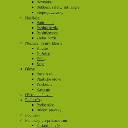
Rovnátka
Rubbers, safety, antitangle
Stopery, zarážky
Navijaky
Baitrunner
Predná brzda
Príslušenstvo
Zadná brzda
Nožnice, peány, kliešte
Kliešte
Nožnice
Peány
Sety
Olovo
Back lead
Plastické olovo
Priebežné
Závesné
Ošetrenie úlovku
Podberáky
Podberáky
Rúčky, plaváky
Podložky
Pomôcky pri prikrmovaní
Distančné tyče