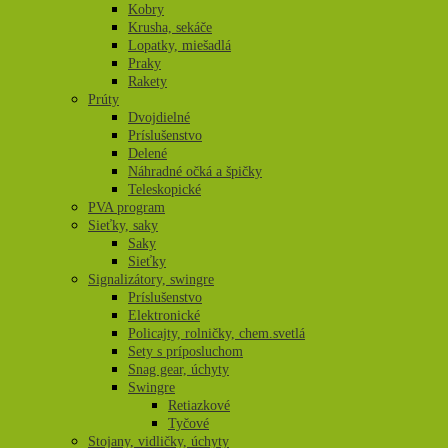
Kobry
Krusha, sekáče
Lopatky, miešadlá
Praky
Rakety
Prúty
Dvojdielné
Príslušenstvo
Delené
Náhradné očká a špičky
Teleskopické
PVA program
Sieťky, saky
Saky
Sieťky
Signalizátory, swingre
Príslušenstvo
Elektronické
Policajty, rolničky, chem.svetlá
Sety s príposluchom
Snag gear, úchyty
Swingre
Retiazkové
Tyčové
Stojany, vidličky, úchyty