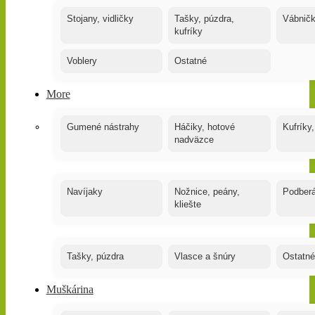
Stojany, vidličky
Tašky, púzdra,
Vábnič
kufríky
Voblery
Ostatné
More
Gumené nástrahy
Háčiky, hotové
Kufríky,
nadväzce
Navíjaky
Nožnice, peány,
Podber
kliešte
Tašky, púzdra
Vlasce a šnúry
Ostatné
Muškárina