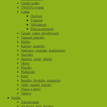
Umelé mušky
TWISTO systém
Lanká
Oceľové
Titánové
Volfrámové
Fluorocarbonové
Čerene, vedrá, okysličovače
Gumené nástrahy
Háčiky
Kufríky, krabičky
Nadväzce, montáže, komponenty
Navíjaky
Nožnice, peány, kliešte
Olovo
Plaváky
Podberáky
Prúty
Rotačky, blyskáče, plandavky
Tašky, puzdrá, kufríky
Vlasce a šnúry
Voblery
Feeder
Zakrmovanie
Atraktory, dipy, boostre