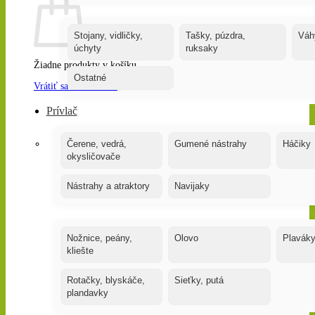
Stojany, vidličky,
Tašky, púzdra,
Váh
úchyty
ruksaky
Žiadne produkty v košíku.
Ostatné
Vrátiť sa do obchodu
Prívlač
Čerene, vedrá,
Gumené nástrahy
Háčiky
okysličovače
Nástrahy a atraktory
Navijaky
Nožnice, peány,
Olovo
Plavák
kliešte
Rotačky, blyskáče,
Sieťky, putá
plandavky