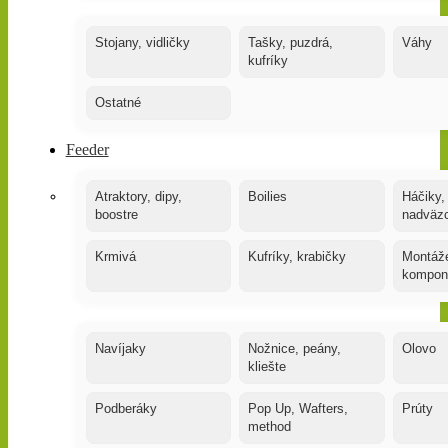
Stojany, vidličky
Tašky, puzdrá,
Váhy
kufríky
Ostatné
Feeder
Atraktory, dipy,
Boilies
Háčiky,
boostre
nadväz
Krmivá
Kufríky, krabičky
Montáže
kompon
Navíjaky
Nožnice, peány,
Olovo
kliešte
Podberáky
Pop Up, Wafters,
Prúty
method