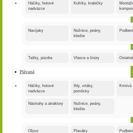
Háčiky, hotové
Kufríky, krabičky
Montáže
nadväzce
kompon
Navíjaky
Nožnice, peány,
Podber
kliešte
Tašky, púzdra
Vlasce a šnúry
Ostatné
Plávaná
Háčiky, hotové
Ihly, vrtáky,
Krmivá
nadväzce
pomôcky
Nástrahy a atraktory
Nožnice, peány,
kliešte
Olovo
Plaváky
Podber