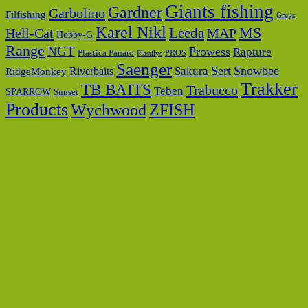
Giants fishing
Gardner
Garbolino
Filfishing
Greys
Karel Nikl
MS
Hell-Cat
Leeda
MAP
Hobby-G
Range
NGT
Prowess
Rapture
Plastica Panaro
PROS
Plastilys
Saenger
Sert
Snowbee
Riverbaits
Sakura
RidgeMonkey
Trakker
TB BAITS
Trabucco
Teben
SPARROW
Sunset
Products
Wychwood
ZFISH