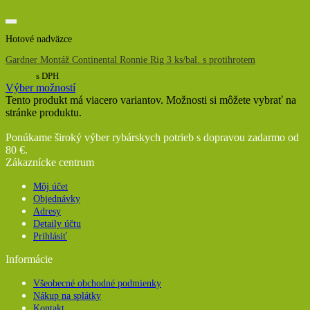
Hotové nadväzce
Gardner Montáž Continental Ronnie Rig 3 ks/bal. s protihrotem
7,51
€
s DPH
Výber možností
Tento produkt má viacero variantov. Možnosti si môžete vybrať na
stránke produktu.
Ponúkame široký výber rybárskych potrieb s dopravou zadarmo od
80 €.
Zákaznícke centrum
Môj účet
Objednávky
Adresy
Detaily účtu
Prihlásiť
Informácie
Všeobecné obchodné podmienky
Nákup na splátky
Kontakt