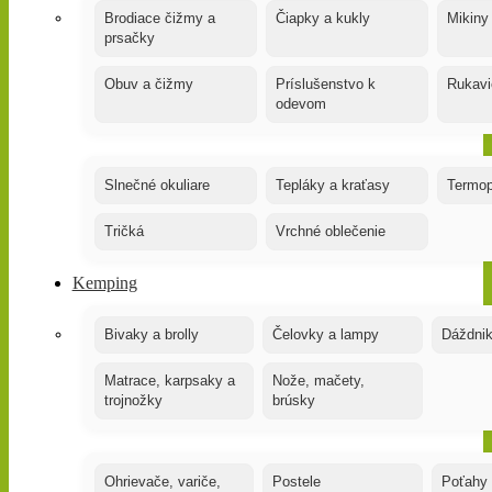
Brodiace čižmy a
Čiapky a kukly
Mikiny
prsačky
Obuv a čižmy
Príslušenstvo k
Rukavi
odevom
Slnečné okuliare
Tepláky a kraťasy
Termop
Tričká
Vrchné oblečenie
Kemping
Bivaky a brolly
Čelovky a lampy
Dáždnik
Matrace, karpsaky a
Nože, mačety,
trojnožky
brúsky
Ohrievače, variče,
Postele
Poťahy