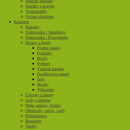
Slnečné okuliare
Tepláky a kraťasy
Termoprádlo
Vrchné oblečenie
Kemping
Ruksaky
Elektronika / Ventilátory
Elektronika / Powerbanky
Bivaky a brolly
Predné panely
Podlážky
Brolly
Prehozy
Vnútrné kapsule
Predlžovacie panely
Šilty
Bivaky
Vybavenie
Čelovky a lampy
Grily a údiarne
Nože, mačety, brúsky
Ohrievače, variče, riady
Príslušenstvo
Repelenty
Vozíky