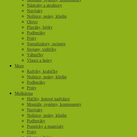
Nástrahy a atraktory
Navíjaky
Nožnice, peány, kliešte
Olovo
Plaváky, bójky
Podberáky
Prúty
Signalizátory, swingre
Stojany, vidličky
Vábničky
Vlasce a šnúry
More
Kufríky, krabičky
Nožnice, peány, kliešte
Podberáky
Prúty
Muškárina
Háčiky, hotové nadväzce
Montáže, systémy, komponenty
Navíjaky
Nožnice, peány, kliešte
Podberáky
Pomôcky a materialy
Prúty