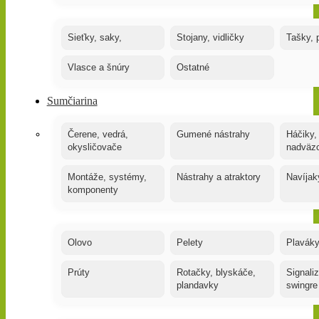
Sieťky, saky,
Stojany, vidličky
Tašky, 
Vlasce a šnúry
Ostatné
Sumčiarina
Čerene, vedrá,
Gumené nástrahy
Háčiky,
okysličovače
nadväz
Montáže, systémy,
Nástrahy a atraktory
Navíjak
komponenty
Olovo
Pelety
Plaváky
Prúty
Rotačky, blyskáče,
Signaliz
plandavky
swingre