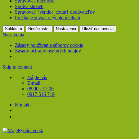
Spravovať možnosti
Správa služieb
Spravovať {vendor_count} dodávateľov
Prečítajte si viac o týchto účeloch
Súhlasím
Nesúhlasím
Nastavenia
Uložiť nastavenia
Nastavenia
Zásady používania súborov cookie
Zásady ochrany osobných údajov
Skip to content
Nájde nás
E-mail
08.00 - 17.00
0917 516 719
Kontakt