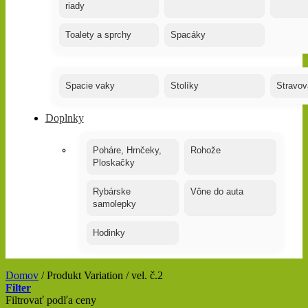
riady
Toalety a sprchy
Spacáky
Spacie vaky
Stolíky
Stravov
Doplnky
Poháre, Hrnčeky,
Rohože
Ploskačky
Rybárske
Vône do auta
samolepky
Hodinky
Domov
/
Produkt Variation
/
vel. č.2
Filter
Filtrovať podľa ceny