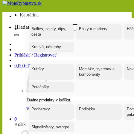
Kaprárina
Hľadať:
Boilies, pelety, dipy,
Bójky a markery
Háč
cestá
Krmivá, nástrahy
Prihlásiť / Registrovať
0,00
€
0
Kufríky
Montáže, systémy a
Nav
komponenty
Peračníky
Žiadne produkty v košíku.
Vrátiť sa do obchodu
Podberáky
Podložky
Pom
pri
0
Košík
Signalizátory, swingre