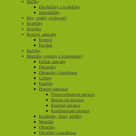
Háčiky
Dvojháčiky a trojháčiky
Jednoháčiky
Ihly, vrtáky, uťahovače
Krabičky
Krmítka
Krmivá, nástrahy
Krmivá
Partikel
Kufríky
Montáže, systémy a komponenty
Držiak nástrahy
Obratníky
Obratníky s karabínou
Crimpy
Hadičky
Hotové nadväzce
Fluorocarbonové návazce
Ronnie rig návazce
Klasické návazce
Kombinované návazce
Karabínky, klipy, krúžky
Montáže
Obratlíky
Obratlíky s karabínou