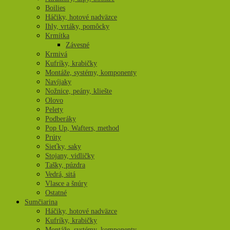
Boilies
Háčiky, hotové nadväzce
Ihly, vrtáky, pomôcky
Krmítka
Závesné
Krmivá
Kufríky, krabičky
Montáže, systémy, komponenty
Navíjaky
Nožnice, peány, kliešte
Olovo
Pelety
Podberáky
Pop Up, Wafters, method
Prúty
Sieťky, saky
Stojany, vidličky
Tašky, púzdra
Vedrá, sitá
Vlasce a šnúry
Ostatné
Sumčiarina
Háčiky, hotové nadväzce
Kufríky, krabičky
Montáže, systémy, komponenty