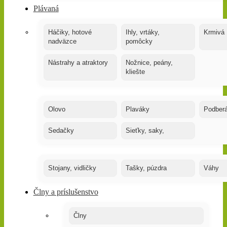
Plávaná
Háčiky, hotové
Ihly, vrtáky,
Krmivá
nadväzce
pomôcky
Nástrahy a atraktory
Nožnice, peány,
kliešte
Olovo
Plaváky
Podber
Sedačky
Sieťky, saky,
Stojany, vidličky
Tašky, púzdra
Váhy
Člny a príslušenstvo
Člny