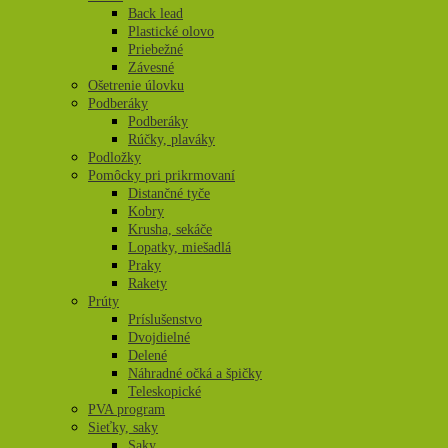
Back lead
Plastické olovo
Priebežné
Závesné
Ošetrenie úlovku
Podberáky
Podberáky
Rúčky, plaváky
Podložky
Pomôcky pri prikrmovaní
Distančné tyče
Kobry
Krusha, sekáče
Lopatky, miešadlá
Praky
Rakety
Prúty
Príslušenstvo
Dvojdielné
Delené
Náhradné očká a špičky
Teleskopické
PVA program
Sieťky, saky
Saky