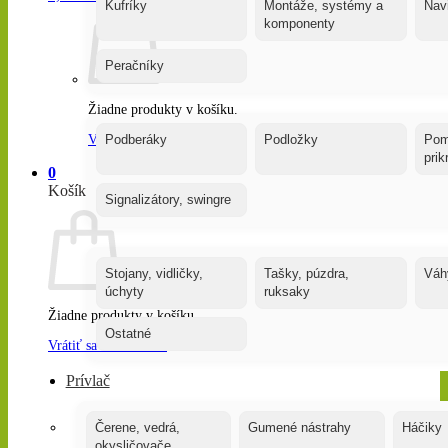
Kufríky
Montáže, systémy a
Nav
komponenty
Peračníky
Žiadne produkty v košíku.
Vrátiť sa do obchodu
Podberáky
Podložky
Pom
pri
0
Košík
Signalizátory, swingre
Stojany, vidličky,
Tašky, púzdra,
Váh
úchyty
ruksaky
Žiadne produkty v košíku.
Ostatné
Vrátiť sa do obchodu
Prívlač
Čerene, vedrá,
Gumené nástrahy
Háčiky
okysličovače