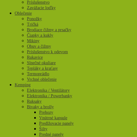
Príslušenstvo
Zavážacie loďky
Oblečenie
Ponožky
Tričká
Brodiace čižmy a prsačky
Čiapky a kukly
Mikiny
Obuv a čižmy
Príslušenstvo k odevom
Rukavice
Slnečné okuliare
Tepláky a kraťasy
Termoprádlo
Vrchné oblečenie
Kemping
Elektronika / Ventilátory
Elektronika / Powerbanky
Ruksaky
Bivaky a brolly
Prehozy
Vnútrné kapsule
Predlžovacie panely
Šilty
Predné panely