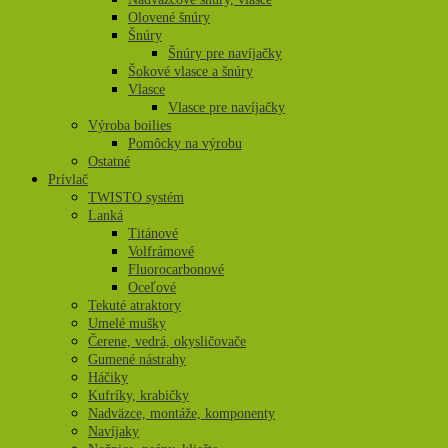
Olovené šnúry
Šnúry
Šnúry pre navíjačky
Šokové vlasce a šnúry
Vlasce
Vlasce pre navíjačky
Výroba boilies
Pomôcky na výrobu
Ostatné
Prívlač
TWISTO systém
Lanká
Titánové
Volfrámové
Fluorocarbonové
Oceľové
Tekuté atraktory
Umelé mušky
Čerene, vedrá, okysličovače
Gumené nástrahy
Háčiky
Kufríky, krabičky
Nadväzce, montáže, komponenty
Navíjaky