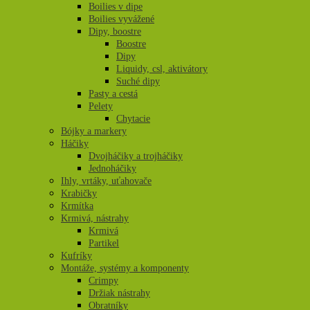
Boilies v dipe
Boilies vyvážené
Dipy, boostre
Boostre
Dipy
Liquidy, csl, aktivátory
Suché dipy
Pasty a cestá
Pelety
Chytacie
Bójky a markery
Háčiky
Dvojháčiky a trojháčiky
Jednoháčiky
Ihly, vrtáky, uťahovače
Krabičky
Krmítka
Krmivá, nástrahy
Krmivá
Partikel
Kufríky
Montáže, systémy a komponenty
Crimpy
Držiak nástrahy
Obratníky