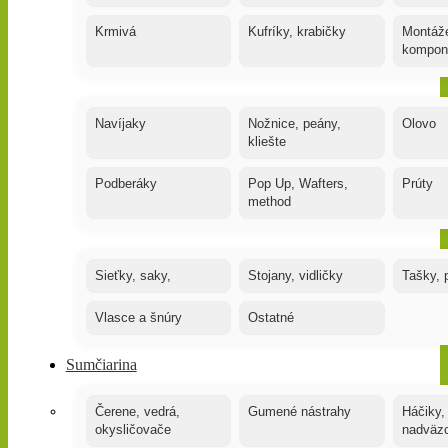
Krmivá
Kufríky, krabičky
Montáže
kompon
Navíjaky
Nožnice, peány,
Olovo
kliešte
Podberáky
Pop Up, Wafters,
Prúty
method
Sieťky, saky,
Stojany, vidličky
Tašky, 
Vlasce a šnúry
Ostatné
Sumčiarina
Čerene, vedrá,
Gumené nástrahy
Háčiky,
okysličovače
nadväz