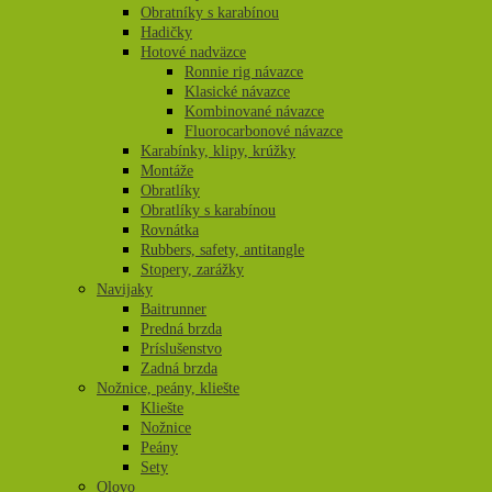
Obratníky s karabínou
Hadičky
Hotové nadväzce
Ronnie rig návazce
Klasické návazce
Kombinované návazce
Fluorocarbonové návazce
Karabínky, klipy, krúžky
Montáže
Obratlíky
Obratlíky s karabínou
Rovnátka
Rubbers, safety, antitangle
Stopery, zarážky
Navijaky
Baitrunner
Predná brzda
Príslušenstvo
Zadná brzda
Nožnice, peány, kliešte
Kliešte
Nožnice
Peány
Sety
Olovo