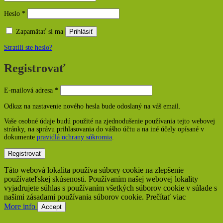
Povinné
Heslo
*
Zapamätať si ma
Prihlásiť
Stratili ste heslo?
Registrovať
Povinné
E-mailová adresa
*
Odkaz na nastavenie nového hesla bude odoslaný na váš email.
Vaše osobné údaje budú použité na zjednodušenie používania tejto webovej
stránky, na správu prihlasovania do vášho účtu a na iné účely opísané v
dokumente
pravidlá ochrany súkromia
.
Registrovať
Táto webová lokalita používa súbory cookie na zlepšenie
používateľskej skúsenosti. Používaním našej webovej lokality
vyjadrujete súhlas s používaním všetkých súborov cookie v súlade s
našimi zásadami používania súborov cookie. Prečítať viac
More info
Accept