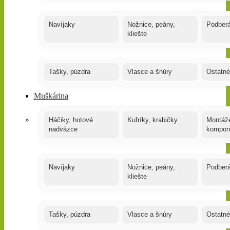
Navíjaky
Nožnice, peány,
Podber
kliešte
Tašky, púzdra
Vlasce a šnúry
Ostatné
Muškárina
Háčiky, hotové
Kufríky, krabičky
Montáže
nadväzce
kompon
Navíjaky
Nožnice, peány,
Podber
kliešte
Tašky, púzdra
Vlasce a šnúry
Ostatné