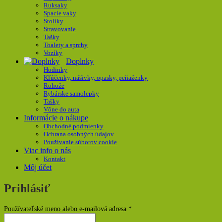
Ruksaky
Spacie vaky
Stolíky
Stravovanie
Tašky
Toalety a sprchy
Vozíky
Doplnky
Hodinky
Kľúčenky, nášivky, opasky, peňaženky
Rohože
Rybárske samolepky
Tašky
Vône do auta
Informácie o nákupe
Obchodné podmienky
Ochrana osobných údajov
Používanie súborov cookie
Viac info o nás
Kontakt
Môj účet
Prihlásiť
Povinné
Používateľské meno alebo e-mailová adresa
*