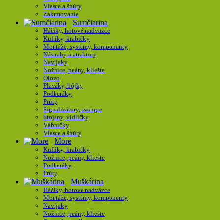
Vlasce a šnúry
Zakrmovanie
Sumčiarina
Háčiky, hotové nadväzce
Kufríky, krabičky
Montáže, systémy, komponenty
Nástrahy a atraktory
Navíjaky
Nožnice, peány, kliešte
Olovo
Plaváky, bójky
Podberáky
Prúty
Signalizátory, swingre
Stojany, vidličky
Vábničky
Vlasce a šnúry
More
Kufríky, krabičky
Nožnice, peány, kliešte
Podberáky
Prúty
Muškárina
Háčiky, hotové nadväzce
Montáže, systémy, komponenty
Navíjaky
Nožnice, peány, kliešte