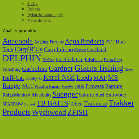
Tašky
Rohože
Rybárske samolepky
Vône do auta
Značky produktu
Anaconda
Aqua Products
Bait-
ATT
Angling Pursuits
Carp'R'Us
Tech
Carp Inferno
Cortland
Carson
DELPHIN
Dr. Slick Co.
ElFabiano
Dr.Slick
Extra Carp
Giants fishing
Gardner
Garbolino
Filfishing
Greys
Karel Nikl
MS
Hell-Cat
Leeda
MAP
Hobby-G
Range
NGT
Prowess
Rapture
Plastica Panaro
PROS
Plastilys
Saenger
Sert
Snowbee
Riverbaits
Sakura
RidgeMonkey
Trakker
TB BAITS
Trabucco
Teben
SPARROW
Sunset
Products
Wychwood
ZFISH