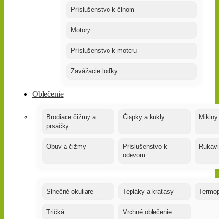
Príslušenstvo k člnom
Motory
Príslušenstvo k motoru
Zavážacie loďky
Oblečenie
Brodiace čižmy a
Čiapky a kukly
Mikiny
prsačky
Obuv a čižmy
Príslušenstvo k
Rukavi
odevom
Slnečné okuliare
Tepláky a kraťasy
Termop
Tričká
Vrchné oblečenie