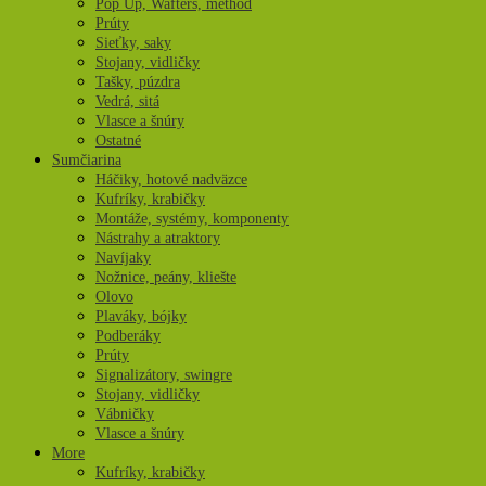
Pop Up, Wafters, method
Prúty
Sieťky, saky
Stojany, vidličky
Tašky, púzdra
Vedrá, sitá
Vlasce a šnúry
Ostatné
Sumčiarina
Háčiky, hotové nadväzce
Kufríky, krabičky
Montáže, systémy, komponenty
Nástrahy a atraktory
Navíjaky
Nožnice, peány, kliešte
Olovo
Plaváky, bójky
Podberáky
Prúty
Signalizátory, swingre
Stojany, vidličky
Vábničky
Vlasce a šnúry
More
Kufríky, krabičky