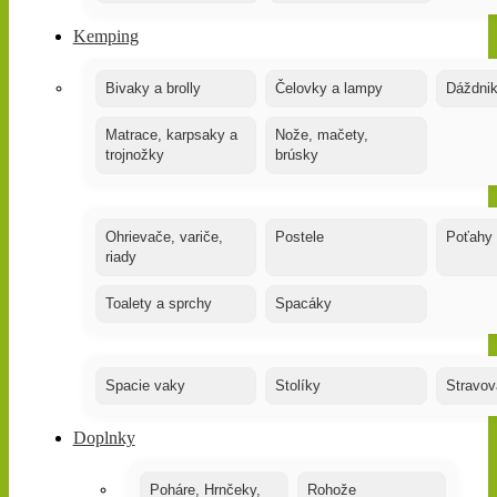
Kemping
Bivaky a brolly
Čelovky a lampy
Dáždnik
Matrace, karpsaky a
Nože, mačety,
trojnožky
brúsky
Ohrievače, variče,
Postele
Poťahy
riady
Toalety a sprchy
Spacáky
Spacie vaky
Stolíky
Stravov
Doplnky
Poháre, Hrnčeky,
Rohože