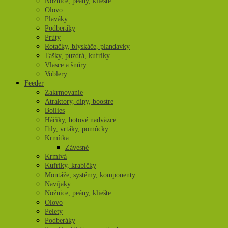
Nožnice, peány, kliešte
Olovo
Plaváky
Podberáky
Prúty
Rotačky, blyskáče, plandavky
Tašky, puzdrá, kufríky
Vlasce a šnúry
Voblery
Feeder
Zakrmovanie
Atraktory, dipy, boostre
Boilies
Háčiky, hotové nadväzce
Ihly, vrtáky, pomôcky
Krmítka
Závesné
Krmivá
Kufríky, krabičky
Montáže, systémy, komponenty
Navíjaky
Nožnice, peány, kliešte
Olovo
Pelety
Podberáky