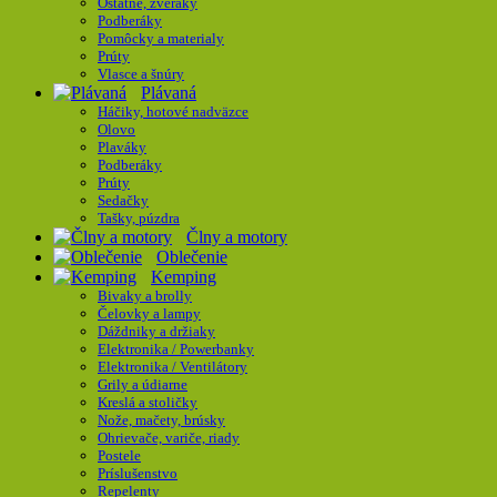
Ostatné, zveráky
Podberáky
Pomôcky a materialy
Prúty
Vlasce a šnúry
Plávaná
Háčiky, hotové nadväzce
Olovo
Plaváky
Podberáky
Prúty
Sedačky
Tašky, púzdra
Člny a motory
Oblečenie
Kemping
Bivaky a brolly
Čelovky a lampy
Dáždniky a držiaky
Elektronika / Powerbanky
Elektronika / Ventilátory
Grily a údiarne
Kreslá a stoličky
Nože, mačety, brúsky
Ohrievače, variče, riady
Postele
Príslušenstvo
Repelenty