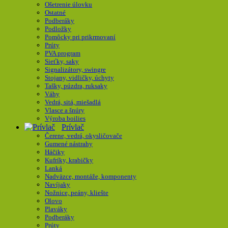
Ošetrenie úlovku
Ostatné
Podberáky
Podložky
Pomôcky pri prikrmovaní
Prúty
PVA program
Sieťky, saky
Signalizátory, swingre
Stojany, vidličky, úchyty
Tašky, púzdra, ruksaky
Váhy
Vedrá, sitá, miešadlá
Vlasce a šnúry
Výroba boilies
Prívlač
Čerene, vedrá, okysličovače
Gumené nástrahy
Háčiky
Kufríky, krabičky
Lanká
Nadväzce, montáže, komponenty
Navíjaky
Nožnice, peány, kliešte
Olovo
Plaváky
Podberáky
Prúty