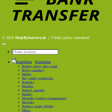
© 2026
MojeRybarstvo.sk
｜Všetky práva vyhradené
Hľadať:
Kaprárina
Boilies, pelety, dipy, cestá
Bójky a markery
Háčiky
Ihly, vrtáky, uťahovače
Krabičky
Krmítka
Krmivá, nástrahy
Kufríky
Montáže, systémy a komponenty
Navijaky
Nožnice, peány, kliešte
Olovo