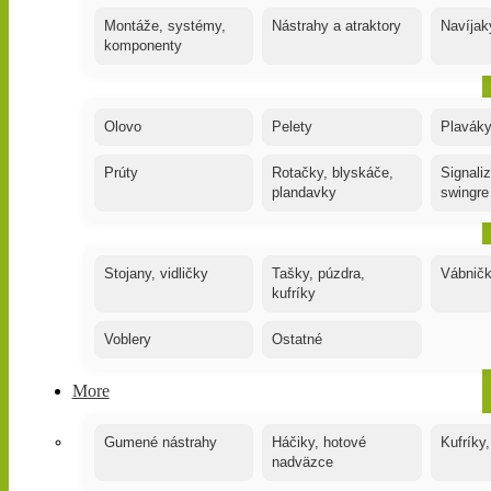
Montáže, systémy,
Nástrahy a atraktory
Navíjak
komponenty
Olovo
Pelety
Plaváky
Prúty
Rotačky, blyskáče,
Signaliz
plandavky
swingre
Stojany, vidličky
Tašky, púzdra,
Vábnič
kufríky
Voblery
Ostatné
More
Gumené nástrahy
Háčiky, hotové
Kufríky,
nadväzce