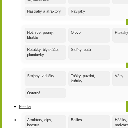
Nástrahy a atraktory
Navijaky
Nožnice, peány,
Olovo
Plavák
kliešte
Rotačky, blyskáče,
Sieťky, putá
plandavky
Stojany, vidličky
Tašky, puzdrá,
Váhy
kufríky
Ostatné
Feeder
Atraktory, dipy,
Boilies
Háčiky,
boostre
nadväz