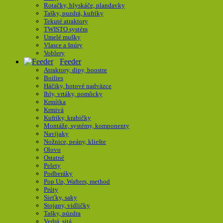
Rotačky, blyskáče, plandavky
Tašky, puzdrá, kufríky
Tekuté atraktory
TWISTO systém
Umelé mušky
Vlasce a šnúry
Voblery
Feeder
Atraktory, dipy, boostre
Boilies
Háčiky, hotové nadväzce
Ihly, vrtáky, pomôcky
Krmítka
Krmivá
Kufríky, krabičky
Montáže, systémy, komponenty
Navíjaky
Nožnice, peány, kliešte
Olovo
Ostatné
Pelety
Podberáky
Pop Up, Wafters, method
Prúty
Sieťky, saky
Stojany, vidličky
Tašky, púzdra
Vedrá, sitá