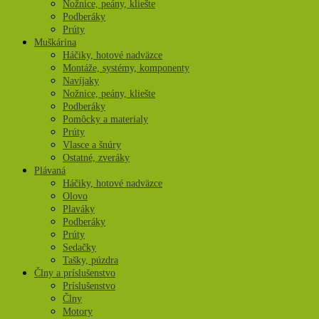
Nožnice, peány, kliešte
Podberáky
Prúty
Muškárina
Háčiky, hotové nadväzce
Montáže, systémy, komponenty
Navíjaky
Nožnice, peány, kliešte
Podberáky
Pomôcky a materialy
Prúty
Vlasce a šnúry
Ostatné, zveráky
Plávaná
Háčiky, hotové nadväzce
Olovo
Plaváky
Podberáky
Prúty
Sedačky
Tašky, púzdra
Člny a príslušenstvo
Príslušenstvo
Člny
Motory