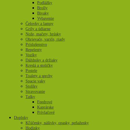
Podlážky
Brolly
Bivaky
Vybavenie
Čelovky a lampy
Grily a údiarne
Nože, mačety, brúsky
Ohrievače, variče, riady
Príslušenstvo
Repelenty
Vozíky
Dáždniky a držiaky
Kreslá a stoličky
Postele
Toalety a sprchy
Spacie vaky
Stolíky
Stravovanie
Tašky
Feedrové
Kaprárske
Prívlačové
Doplnky
Kľúčenky, nášivky, opasky, peňaženky
Hodinky