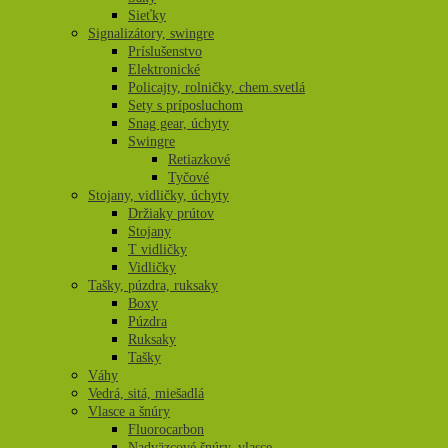
Sieťky
Signalizátory, swingre
Príslušenstvo
Elektronické
Policajty, rolničky, chem.svetlá
Sety s príposluchom
Snag gear, úchyty
Swingre
Retiazkové
Tyčové
Stojany, vidličky, úchyty
Držiaky prútov
Stojany
T vidličky
Vidličky
Tašky, púzdra, ruksaky
Boxy
Púzdra
Ruksaky
Tašky
Váhy
Vedrá, sitá, miešadlá
Vlasce a šnúry
Fluorocarbon
Nadväzcové šnúry, vlasce