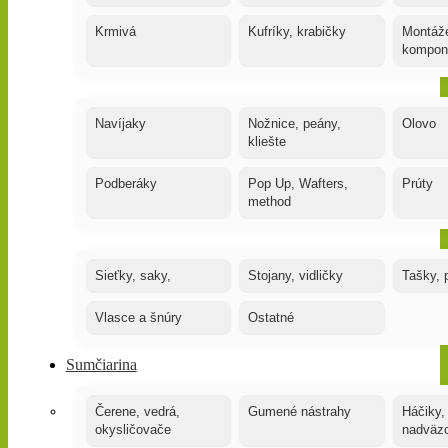
Krmivá
Kufríky, krabičky
Montáže
kompon
Navíjaky
Nožnice, peány,
Olovo
kliešte
Podberáky
Pop Up, Wafters,
Prúty
method
Sieťky, saky,
Stojany, vidličky
Tašky, 
Vlasce a šnúry
Ostatné
Sumčiarina
Čerene, vedrá,
Gumené nástrahy
Háčiky,
okysličovače
nadväz