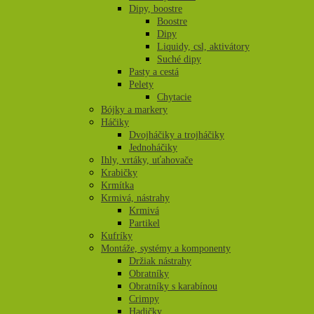
Dipy, boostre
Boostre
Dipy
Liquidy, csl, aktivátory
Suché dipy
Pasty a cestá
Pelety
Chytacie
Bójky a markery
Háčiky
Dvojháčiky a trojháčiky
Jednoháčiky
Ihly, vrtáky, uťahovače
Krabičky
Krmítka
Krmivá, nástrahy
Krmivá
Partikel
Kufríky
Montáže, systémy a komponenty
Držiak nástrahy
Obratníky
Obratníky s karabínou
Crimpy
Hadičky