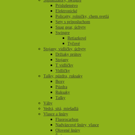
Signalizátory, swingre
Príslušenstvo
Elektronické
Policajty, rolničky, chem.svetlá
Sety s príposluchom
Snag gear, úchyty
Swingre
Retiazkové
Tyčové
Stojany, vidličky, úchyty
Držiaky prútov
Stojany
T vidličky
Vidličky
Tašky, púzdra, ruksaky
Boxy
Púzdra
Ruksaky
Tašky
Váhy
Vedrá, sitá, miešadlá
Vlasce a šnúry
Fluorocarbon
Nadväzcové šnúry, vlasce
Olovené šnúry