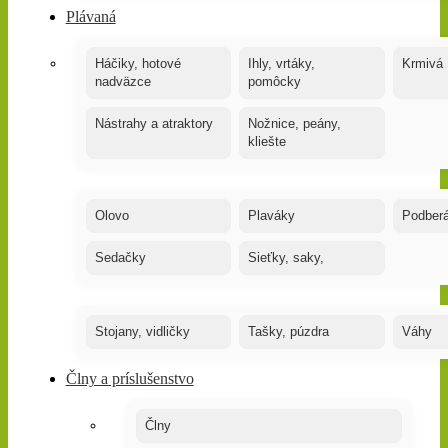
Plávaná
Háčiky, hotové
Ihly, vrtáky,
Krmivá
nadväzce
pomôcky
Nástrahy a atraktory
Nožnice, peány,
kliešte
Olovo
Plaváky
Podber
Sedačky
Sieťky, saky,
Stojany, vidličky
Tašky, púzdra
Váhy
Člny a príslušenstvo
Člny