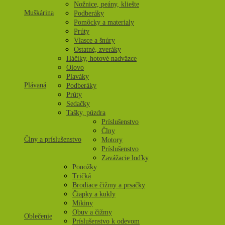
Nožnice, peány, kliešte
Muškárina
Podberáky
Pomôcky a materialy
Prúty
Vlasce a šnúry
Ostatné, zveráky
Háčiky, hotové nadväzce
Olovo
Plaváky
Plávaná
Podberáky
Prúty
Sedačky
Tašky, púzdra
Príslušenstvo
Člny
Člny a príslušenstvo
Motory
Príslušenstvo
Zavážacie loďky
Ponožky
Tričká
Brodiace čižmy a prsačky
Čiapky a kukly
Mikiny
Obuv a čižmy
Oblečenie
Príslušenstvo k odevom