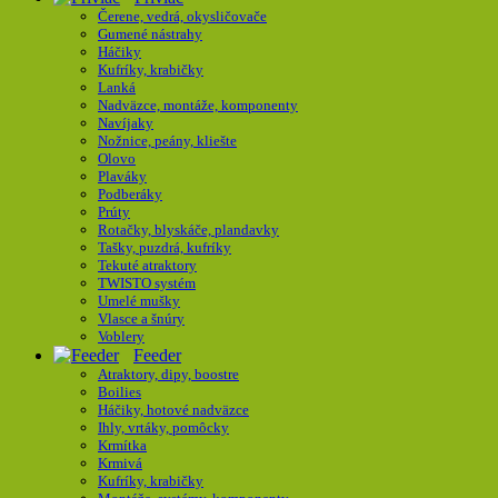
Čerene, vedrá, okysličovače
Gumené nástrahy
Háčiky
Kufríky, krabičky
Lanká
Nadväzce, montáže, komponenty
Navíjaky
Nožnice, peány, kliešte
Olovo
Plaváky
Podberáky
Prúty
Rotačky, blyskáče, plandavky
Tašky, puzdrá, kufríky
Tekuté atraktory
TWISTO systém
Umelé mušky
Vlasce a šnúry
Voblery
Feeder
Atraktory, dipy, boostre
Boilies
Háčiky, hotové nadväzce
Ihly, vrtáky, pomôcky
Krmítka
Krmivá
Kufríky, krabičky