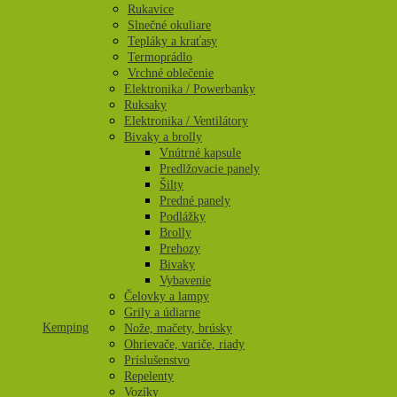
Rukavice
Slnečné okuliare
Tepláky a kraťasy
Termoprádlo
Vrchné oblečenie
Elektronika / Powerbanky
Ruksaky
Elektronika / Ventilátory
Bivaky a brolly
Vnútrné kapsule
Predlžovacie panely
Šilty
Predné panely
Podlážky
Brolly
Prehozy
Bivaky
Vybavenie
Čelovky a lampy
Grily a údiarne
Kemping
Nože, mačety, brúsky
Ohrievače, variče, riady
Príslušenstvo
Repelenty
Vozíky