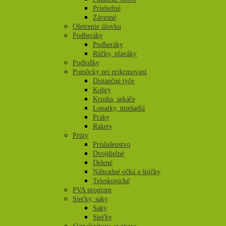
Priebežné
Závesné
Ošetrenie úlovku
Podberáky
Podberáky
Rúčky, plaváky
Podložky
Pomôcky pri prikrmovaní
Distančné tyče
Kobry
Krusha, sekáče
Lopatky, miešadlá
Praky
Rakety
Prúty
Príslušenstvo
Dvojdielné
Delené
Náhradné očká a špičky
Teleskopické
PVA program
Sieťky, saky
Saky
Sieťky