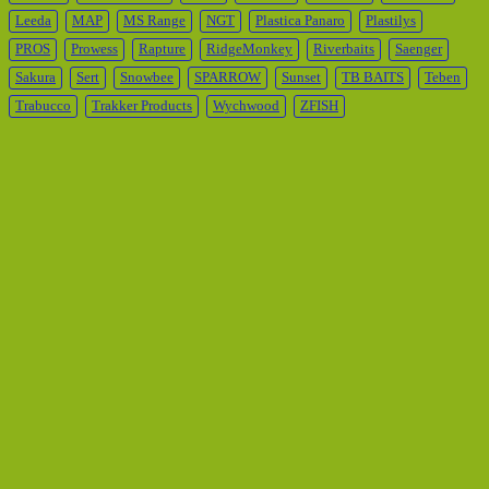
Leeda
MAP
MS Range
NGT
Plastica Panaro
Plastilys
PROS
Prowess
Rapture
RidgeMonkey
Riverbaits
Saenger
Sakura
Sert
Snowbee
SPARROW
Sunset
TB BAITS
Teben
Trabucco
Trakker Products
Wychwood
ZFISH