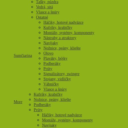
Tašky, púzdra
Vedrá, sitá
Vlasce a šnúry
Ostatné
Háčiky, hotové nadväzce
Kufríky, krabičky
Montáže, systémy, komponenty
Nástrahy a atraktory
Navíjaky
Nožnice, peány, kliešte
Olovo
Sumčiarina
Plaváky, bójky
Podberáky
Prúty
Signalizátory, swingre
Stojany, vidličky
Vábničky
Vlasce a šnúry
Kufríky, krabičky
Nožnice, peány, kliešte
More
Podberáky
Prúty
Háčiky, hotové nadväzce
Montáže, systémy, komponenty
Navíjaky