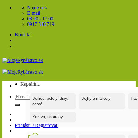
Skip
Nájde nás
to
E-mail
content
08.00 - 17.00
0917 516 719
Kontakt
Kaprárina
Hľadať:
Boilies, pelety, dipy,
Bójky a markery
Háč
cestá
Krmivá, nástrahy
Prihlásiť / Registrovať