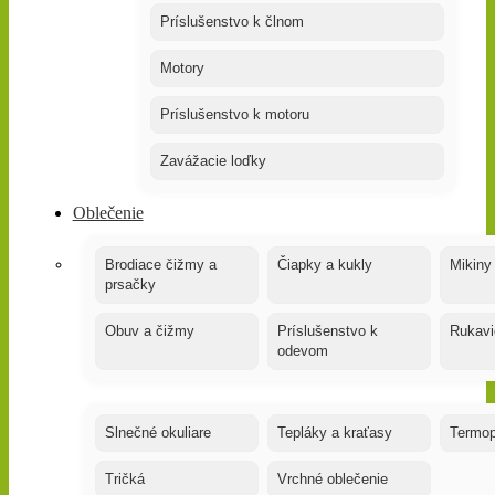
Príslušenstvo k člnom
Motory
Príslušenstvo k motoru
Zavážacie loďky
Oblečenie
Brodiace čižmy a
Čiapky a kukly
Mikiny
prsačky
Obuv a čižmy
Príslušenstvo k
Rukavi
odevom
Slnečné okuliare
Tepláky a kraťasy
Termop
Tričká
Vrchné oblečenie