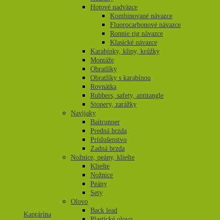
Hotové nadväzce
Kombinované návazce
Fluorocarbonové návazce
Ronnie rig návazce
Klasické návazce
Karabínky, klipy, krúžky
Montáže
Obratlíky
Obratlíky s karabínou
Rovnátka
Rubbers, safety, antitangle
Stopery, zarážky
Navijaky
Baitrunner
Predná brzda
Príslušenstvo
Zadná brzda
Nožnice, peány, kliešte
Kliešte
Nožnice
Peány
Sety
Olovo
Back lead
Kaprárina
Plastické olovo