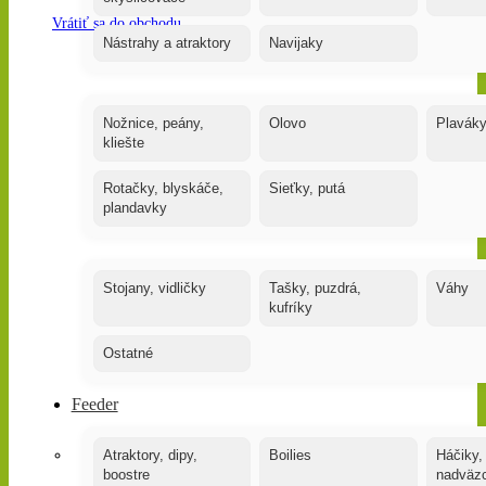
Vrátiť sa do obchodu
Nástrahy a atraktory
Navijaky
Nožnice, peány,
Olovo
Plavák
kliešte
Rotačky, blyskáče,
Sieťky, putá
plandavky
Stojany, vidličky
Tašky, puzdrá,
Váhy
kufríky
Ostatné
Feeder
Atraktory, dipy,
Boilies
Háčiky,
boostre
nadväz