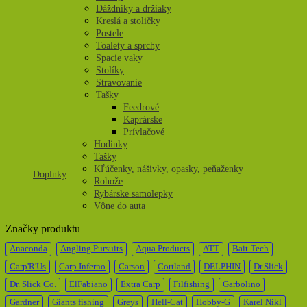
Dáždniky a držiaky
Kreslá a stoličky
Postele
Toalety a sprchy
Spacie vaky
Stolíky
Stravovanie
Tašky
Feedrové
Kaprárske
Prívlačové
Hodinky
Tašky
Kľúčenky, nášivky, opasky, peňaženky
Doplnky
Rohože
Rybárske samolepky
Vône do auta
Značky produktu
Anaconda
Angling Pursuits
Aqua Products
ATT
Bait-Tech
Carp'R'Us
Carp Inferno
Carson
Cortland
DELPHIN
Dr.Slick
Dr. Slick Co.
ElFabiano
Extra Carp
Filfishing
Garbolino
Gardner
Giants fishing
Greys
Hell-Cat
Hobby-G
Karel Nikl