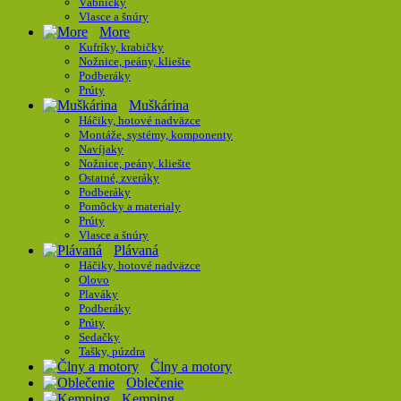
Vábničky
Vlasce a šnúry
More
Kufríky, krabičky
Nožnice, peány, kliešte
Podberáky
Prúty
Muškárina
Háčiky, hotové nadväzce
Montáže, systémy, komponenty
Navíjaky
Nožnice, peány, kliešte
Ostatné, zveráky
Podberáky
Pomôcky a materialy
Prúty
Vlasce a šnúry
Plávaná
Háčiky, hotové nadväzce
Olovo
Plaváky
Podberáky
Prúty
Sedačky
Tašky, púzdra
Člny a motory
Oblečenie
Kemping