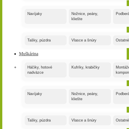
Navíjaky
Nožnice, peány,
Podber
kliešte
Tašky, púzdra
Vlasce a šnúry
Ostatné
Muškárina
Háčiky, hotové
Kufríky, krabičky
Montáže
nadväzce
kompon
Navíjaky
Nožnice, peány,
Podber
kliešte
Tašky, púzdra
Vlasce a šnúry
Ostatné