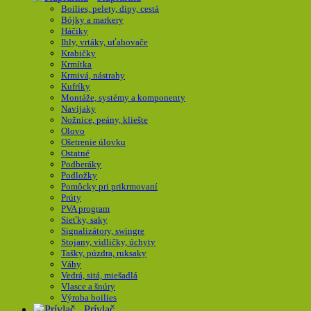
Boilies, pelety, dipy, cestá
Bójky a markery
Háčiky
Ihly, vrtáky, uťahovače
Krabičky
Krmítka
Krmivá, nástrahy
Kufríky
Montáže, systémy a komponenty
Navijaky
Nožnice, peány, kliešte
Olovo
Ošetrenie úlovku
Ostatné
Podberáky
Podložky
Pomôcky pri prikrmovaní
Prúty
PVA program
Sieťky, saky
Signalizátory, swingre
Stojany, vidličky, úchyty
Tašky, púzdra, ruksaky
Váhy
Vedrá, sitá, miešadlá
Vlasce a šnúry
Výroba boilies
Prívlač