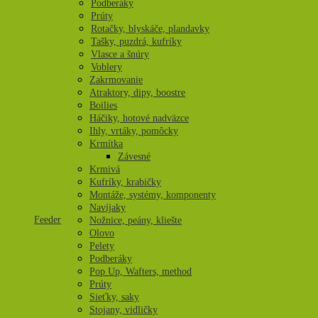
Podberáky
Prúty
Rotačky, blyskáče, plandavky
Tašky, puzdrá, kufríky
Vlasce a šnúry
Voblery
Zakrmovanie
Atraktory, dipy, boostre
Boilies
Háčiky, hotové nadväzce
Ihly, vrtáky, pomôcky
Krmítka
Závesné
Krmivá
Kufríky, krabičky
Montáže, systémy, komponenty
Navíjaky
Feeder
Nožnice, peány, kliešte
Olovo
Pelety
Podberáky
Pop Up, Wafters, method
Prúty
Sieťky, saky
Stojany, vidličky