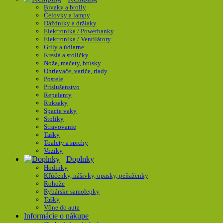
Bivaky a brolly
Čelovky a lampy
Dáždniky a držiaky
Elektronika / Powerbanky
Elektronika / Ventilátory
Grily a údiarne
Kreslá a stoličky
Nože, mačety, brúsky
Ohrievače, variče, riady
Postele
Príslušenstvo
Repelenty
Ruksaky
Spacie vaky
Stolíky
Stravovanie
Tašky
Toalety a sprchy
Vozíky
Doplnky
Hodinky
Kľúčenky, nášivky, opasky, peňaženky
Rohože
Rybárske samolepky
Tašky
Vône do auta
Informácie o nákupe