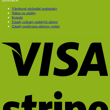
Informácie
produktu.
Všeobecné obchodné podmienky
Nákup na splátky
Kontakt
Zásady ochrany osobných údajov
Zásady používania súborov cookie
V
S