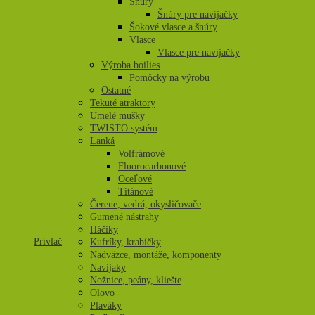
Šnúry
Šnúry pre navíjačky
Šokové vlasce a šnúry
Vlasce
Vlasce pre navíjačky
Výroba boilies
Pomôcky na výrobu
Ostatné
Tekuté atraktory
Umelé mušky
TWISTO systém
Lanká
Volfrámové
Fluorocarbonové
Oceľové
Titánové
Čerene, vedrá, okysličovače
Gumené nástrahy
Háčiky
Prívlač
Kufríky, krabičky
Nadväzce, montáže, komponenty
Navíjaky
Nožnice, peány, kliešte
Olovo
Plaváky