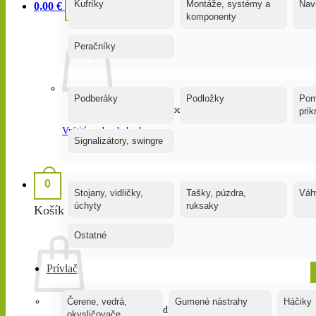
0
Kufríky
Montáže, systémy a
Nav
0,00
€
komponenty
Peračníky
Podberáky
Podložky
Pom
Žiadne produkty v košíku.
pri
Vrátiť sa do obchodu
Signalizátory, swingre
0
Stojany, vidličky,
Tašky, púzdra,
Váh
úchyty
ruksaky
Košík
Ostatné
Prívlač
Čerene, vedrá,
Gumené nástrahy
Háčiky
Žiadne produkty v košíku.
okysličovače