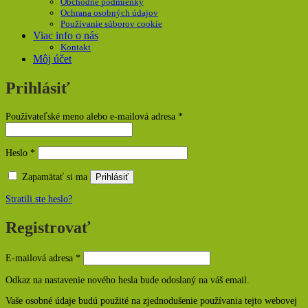
Obchodné podmienky
Ochrana osobných údajov
Používanie súborov cookie
Viac info o nás
Kontakt
Môj účet
Prihlásiť
Povinné
Používateľské meno alebo e-mailová adresa
*
Povinné
Heslo
*
Zapamätať si ma
Prihlásiť
Stratili ste heslo?
Registrovať
Povinné
E-mailová adresa
*
Odkaz na nastavenie nového hesla bude odoslaný na váš email.
Vaše osobné údaje budú použité na zjednodušenie používania tejto webovej