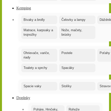
Kemping
Bivaky a brolly
Čelovky a lampy
Dáždnik
Matrace, karpsaky a
Nože, mačety,
trojnožky
brúsky
Ohrievače, variče,
Postele
Poťahy
riady
Toalety a sprchy
Spacáky
Spacie vaky
Stolíky
Stravov
Doplnky
Poháre, Hrnčeky,
Rohože