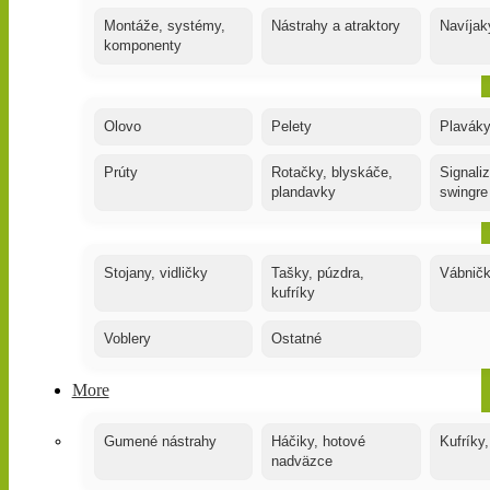
Montáže, systémy,
Nástrahy a atraktory
Navíjak
komponenty
Olovo
Pelety
Plaváky
Prúty
Rotačky, blyskáče,
Signaliz
plandavky
swingre
Stojany, vidličky
Tašky, púzdra,
Vábnič
kufríky
Voblery
Ostatné
More
Gumené nástrahy
Háčiky, hotové
Kufríky,
nadväzce