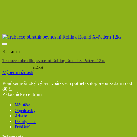
Kaprárina
Trabucco obratlík pevnostní Rolling Round X-Pattern 12ks
Price
1,15
€
–
1,39
€
s DPH
range:
Výber možností
1,15 €
Tento
through
produkt
Ponúkame široký výber rybárskych potrieb s dopravou zadarmo od
1,39 €
má
80 €.
viacero
Zákaznícke centrum
variantov.
Možnosti
Môj účet
si
Objednávky
môžete
Adresy
vybrať
Detaily účtu
na
Prihlásiť
stránke