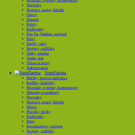
Montáže, systémy, komponenty
Navíjaky
Nožnice, peány, kliešte
Olovo
Ostatné
Pelety
Podberáky
Pop Up, Wafters, method
Prúty
Sieťky, saky
Stojany, vidličky
Tašky, púzdra
Vedrá, sitá
Vlasce a šnúry
Zakrmovanie
Sumčiarina
Háčiky, hotové nadväzce
Kufríky, krabičky
Montáže, systémy, komponenty
Nástrahy a atraktory
Navíjaky
Nožnice, peány, kliešte
Olovo
Plaváky, bójky
Podberáky
Prúty
Signalizátory, swingre
Stojany, vidličky