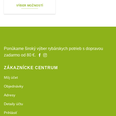
range:
VÝBER MOŽNOSTÍ
0,99 €
Tento
through
produkt
1,15 €
má
viacero
variantov.
Možnosti
si
Ponúkame široký výber rybárskych potrieb s dopravou
môžete
zadarmo od 80 €.
vybrať
na
stránke
ZÁKAZNÍCKE CENTRUM
produktu.
Môj účet
Objednávky
Adresy
Detaily účtu
Prihlásiť