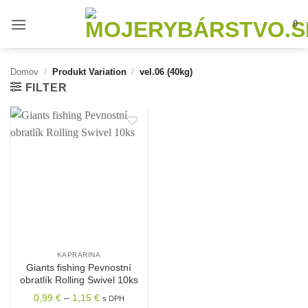
Skip
0
to
content
Domov
/
Produkt Variation
/
vel.06 (40kg)
FILTER
KAPRÁRINA
Giants fishing Pevnostní
obratlík Rolling Swivel 10ks
Price
0,99
€
–
1,15
€
s DPH