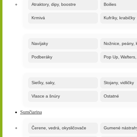
Atraktory, dipy, boostre
Boilies
Krmivá
Kufríky, krabičky
Navíjaky
Nožnice, peány, k
Podberáky
Pop Up, Wafters
Sieťky, saky,
Stojany, vidličky
Vlasce a šnúry
Ostatné
Sumčiarina
Čerene, vedrá, okysličovače
Gumené nástrah