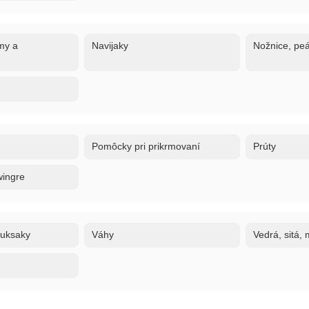
my a
Navijaky
Nožnice, peá
Pomôcky pri prikrmovaní
Prúty
wingre
ruksaky
Váhy
Vedrá, sitá,