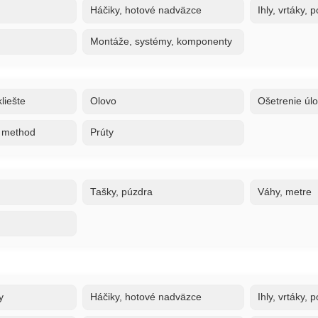
Háčiky, hotové nadväzce
Ihly, vrtáky,
Montáže, systémy, komponenty
liešte
Olovo
Ošetrenie úl
, method
Prúty
Tašky, púzdra
Váhy, metre
y
Háčiky, hotové nadväzce
Ihly, vrtáky,