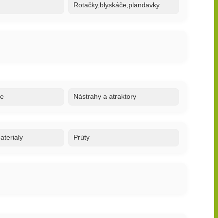
Rotačky,blyskáče,plandavky
re
Nástrahy a atraktory
terialy
Prúty