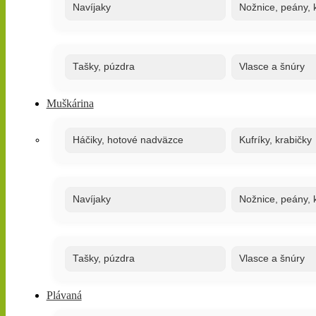
Navíjaky
Nožnice, peány, k
Tašky, púzdra
Vlasce a šnúry
Muškárina
Háčiky, hotové nadväzce
Kufríky, krabičky
Navíjaky
Nožnice, peány, k
Tašky, púzdra
Vlasce a šnúry
Plávaná