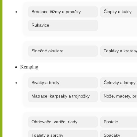
Brodiace čižmy a prsačky
Čiapky a kukly
Rukavice
Slnečné okuliare
Tepláky a kraťas
Kemping
Bivaky a brolly
Čelovky a lampy
Matrace, karpsaky a trojnožky
Nože, mačety, br
Ohrievače, variče, riady
Postele
Toalety a sprchy
Spacáky