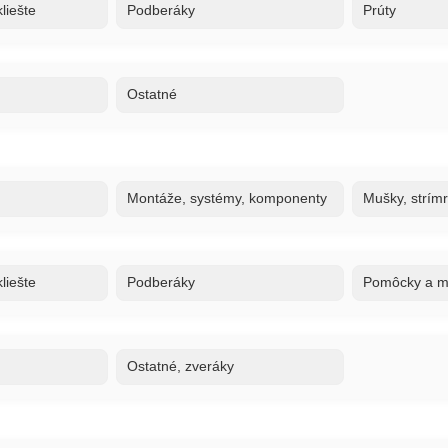
liešte
Podberáky
Prúty
Ostatné
Montáže, systémy, komponenty
Mušky, strím
liešte
Podberáky
Pomôcky a ma
Ostatné, zveráky