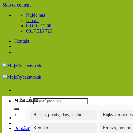
Skip to content
Nájde nás
E-mail
08.00 - 17.00
0917 516 719
Kontakt
Kaprárina
Hľadať:
Boilies, pelety, dipy, cestá
Bójky a marker
Krmítka
Krmivá, nástrah
Prihlásiť / Registrovať