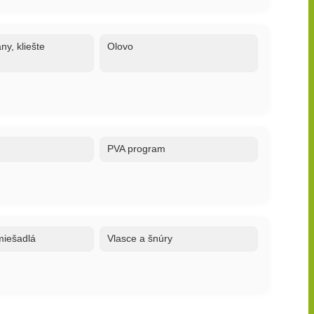
ny, kliešte
Olovo
PVA program
 miešadlá
Vlasce a šnúry