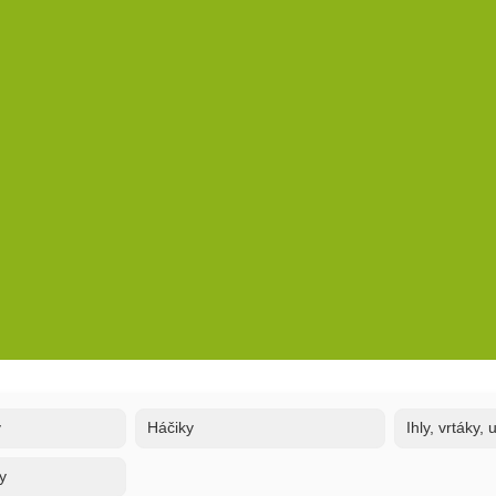
y
Háčiky
Ihly, vrtáky,
y