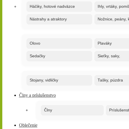
Háčiky, hotové nadväzce
Ihly, vrtáky, pom
Nástrahy a atraktory
Nožnice, peány, k
Olovo
Plaváky
Sedačky
Sieťky, saky,
Stojany, vidličky
Tašky, púzdra
Člny a príslušenstvo
Člny
Príslušens
Oblečenie