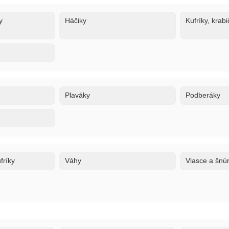
y
Háčiky
Kufríky, krabi
Plaváky
Podberáky
fríky
Váhy
Vlasce a šnú