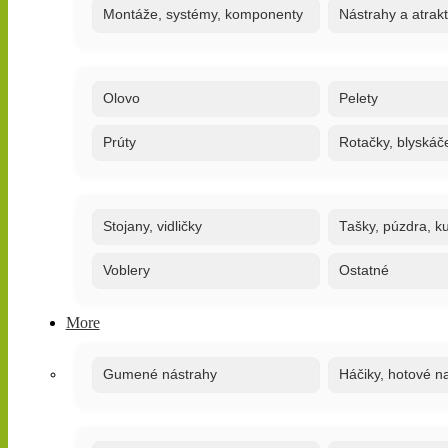
Montáže, systémy, komponenty
Nástrahy a atrak
Olovo
Pelety
Prúty
Rotačky, blyskáč
Stojany, vidličky
Tašky, púzdra, ku
Voblery
Ostatné
More
Gumené nástrahy
Háčiky, hotové n