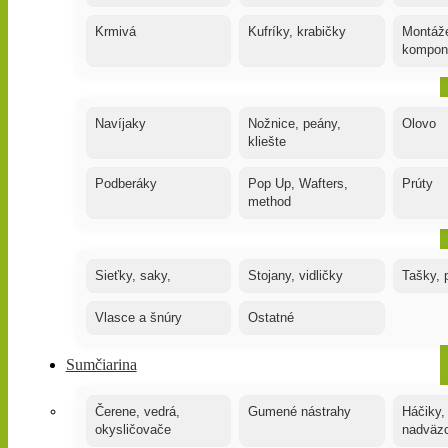
Krmivá
Kufríky, krabičky
Montáže
kompon
Navíjaky
Nožnice, peány,
Olovo
kliešte
Podberáky
Pop Up, Wafters,
Prúty
method
Sieťky, saky,
Stojany, vidličky
Tašky, 
Vlasce a šnúry
Ostatné
Sumčiarina
Čerene, vedrá,
Gumené nástrahy
Háčiky,
okysličovače
nadväz