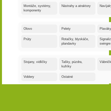
Montáže, systémy,
Nástrahy a atraktory
Navíjak
komponenty
Olovo
Pelety
Plaváky
Prúty
Rotačky, blyskáče,
Signaliz
plandavky
swingre
Stojany, vidličky
Tašky, púzdra,
Vábnič
kufríky
Voblery
Ostatné
More
Gumené nástrahy
Háčiky, hotové
Kufríky,
nadväzce