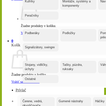
Kufríky
Montáže, systémy a
Nav
komponenty
Peračníky
Žiadne produkty v košíku.
Vrátiť sa do obchodu
Podberáky
Podložky
Pom
pri
0
Košík
Signalizátory, swingre
Stojany, vidličky,
Tašky, púzdra,
Váh
úchyty
ruksaky
Žiadne produkty v košíku.
Ostatné
Vrátiť sa do obchodu
Prívlač
Čerene, vedrá,
Gumené nástrahy
Háčiky
okysličovače