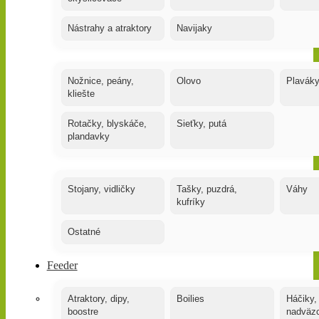
Nástrahy a atraktory
Navijaky
Nožnice, peány,
Olovo
Plavák
kliešte
Rotačky, blyskáče,
Sieťky, putá
plandavky
Stojany, vidličky
Tašky, puzdrá,
Váhy
kufríky
Ostatné
Feeder
Atraktory, dipy,
Boilies
Háčiky,
boostre
nadväz