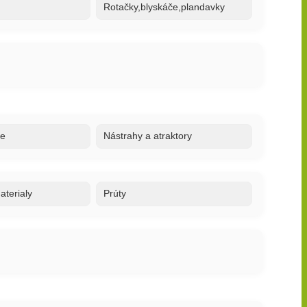
Rotačky,blyskáče,plandavky
re
Nástrahy a atraktory
terialy
Prúty