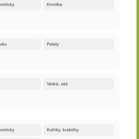
 pomôcky
Krmítka
ovku
Pelety
Vedrá, sitá
 pomôcky
Kufríky, krabičky