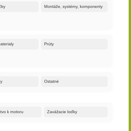
čky
Montáže, systémy, komponenty
terialy
Prúty
ry
Ostatné
stvo k motoru
Zavážacie loďky