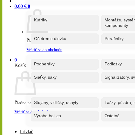
0,00
€
0
Kufríky
Montáže, systé
komponenty
Ošetrenie úlovku
Peračníky
Žiadne produkty v košíku.
Vrátiť sa do obchodu
0
Podberáky
Podložky
Košík
Sieťky, saky
Signalizátory, s
Stojany, vidličky, úchyty
Tašky, púzdra, 
Žiadne produkty v košíku.
Vrátiť sa do obchodu
Výroba boilies
Ostatné
Prívlač