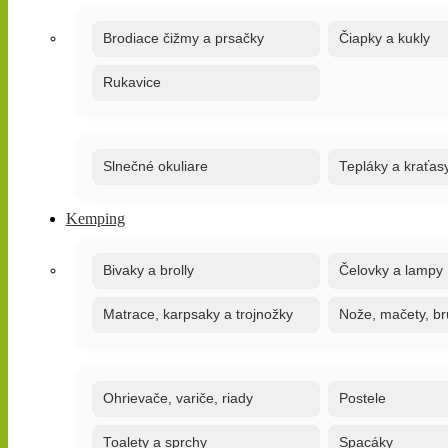
Brodiace čižmy a prsačky
Čiapky a kukly
Rukavice
Slnečné okuliare
Tepláky a kraťas
Kemping
Bivaky a brolly
Čelovky a lampy
Matrace, karpsaky a trojnožky
Nože, mačety, br
Ohrievače, variče, riady
Postele
Toalety a sprchy
Spacáky