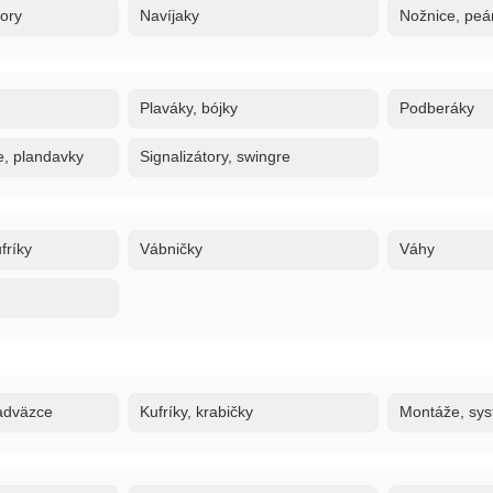
tory
Navíjaky
Nožnice, peán
Plaváky, bójky
Podberáky
e, plandavky
Signalizátory, swingre
fríky
Vábničky
Váhy
adväzce
Kufríky, krabičky
Montáže, sy