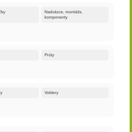
čky
Nadväzce, montáže,
komponenty
Prúty
ry
Voblery