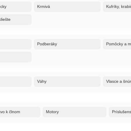
ôcky
Krmivá
Kufríky, krabi
liešte
Podberáky
Pomôcky a ma
Váhy
Vlasce a šnú
tvo k člnom
Motory
Príslušen