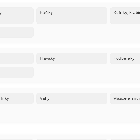
y
Háčiky
Kufríky, krabi
Plaváky
Podberáky
fríky
Váhy
Vlasce a šnú