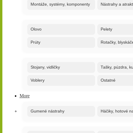
Montáže, systémy, komponenty
Nástrahy a atrak
Olovo
Pelety
Prúty
Rotačky, blyskáč
Stojany, vidličky
Tašky, púzdra, ku
Voblery
Ostatné
More
Gumené nástrahy
Háčiky, hotové n