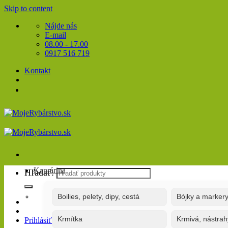
Skip to content
Nájde nás
E-mail
08.00 - 17.00
0917 516 719
Kontakt
Kaprárina
Hľadať:
Boilies, pelety, dipy, cestá
Bójky a marker
Krmítka
Krmivá, nástrah
Prihlásiť / Registrovať