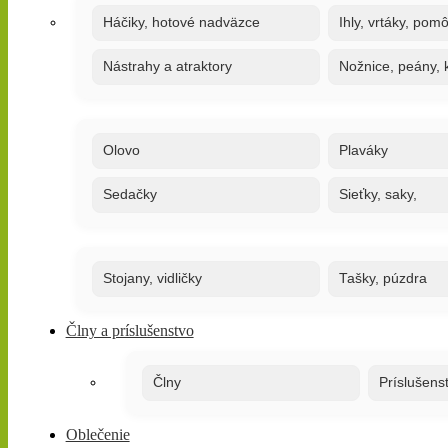
Háčiky, hotové nadväzce
Ihly, vrtáky, pom
Nástrahy a atraktory
Nožnice, peány, k
Olovo
Plaváky
Sedačky
Sieťky, saky,
Stojany, vidličky
Tašky, púzdra
Člny a príslušenstvo
Člny
Príslušens
Oblečenie