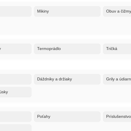
Mikiny
Obuv a čižm
y
Termoprádlo
Tričká
Dáždniky a držiaky
Grily a údiar
úsky
Poťahy
Príslušenstv