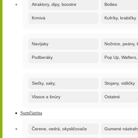
Atraktory, dipy, boostre
Boilies
Krmivá
Kufríky, krabičky
Navíjaky
Nožnice, peány, k
Podberáky
Pop Up, Wafters
Sieťky, saky,
Stojany, vidličky
Vlasce a šnúry
Ostatné
Sumčiarina
Čerene, vedrá, okysličovače
Gumené nástrah