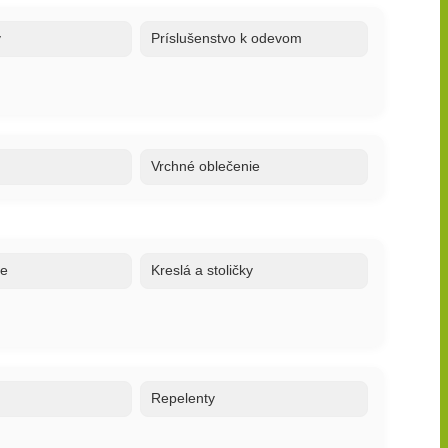
y
Príslušenstvo k odevom
Vrchné oblečenie
ne
Kreslá a stoličky
o
Repelenty