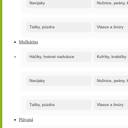
Navíjaky
Nožnice, peány, k
Tašky, púzdra
Vlasce a šnúry
Muškárina
Háčiky, hotové nadväzce
Kufríky, krabičky
Navíjaky
Nožnice, peány, k
Tašky, púzdra
Vlasce a šnúry
Plávaná