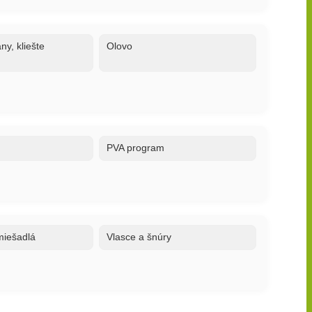
ny, kliešte
Olovo
PVA program
 miešadlá
Vlasce a šnúry