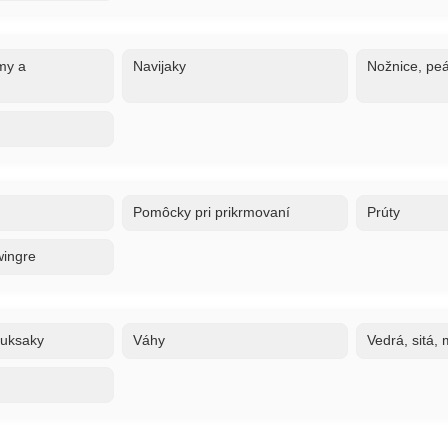
my a
Navijaky
Nožnice, peá
Pomôcky pri prikrmovaní
Prúty
wingre
ruksaky
Váhy
Vedrá, sitá,