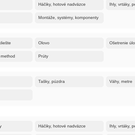
Háčiky, hotové nadväzce
Ihly, vrtáky,
Montáže, systémy, komponenty
liešte
Olovo
Ošetrenie úl
, method
Prúty
Tašky, púzdra
Váhy, metre
y
Háčiky, hotové nadväzce
Ihly, vrtáky,