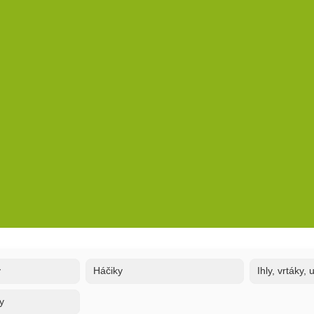
y
Háčiky
Ihly, vrtáky,
y