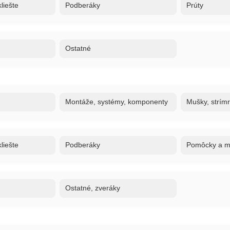
liešte
Podberáky
Prúty
Ostatné
Montáže, systémy, komponenty
Mušky, strím
liešte
Podberáky
Pomôcky a ma
Ostatné, zveráky