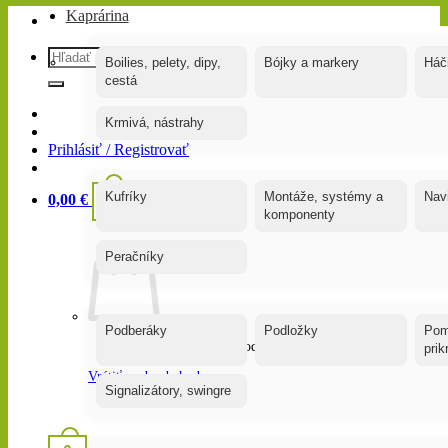
Kaprárina
Hľadať:
Boilies, pelety, dipy,
Bójky a markery
Háč
cestá
Krmivá, nástrahy
Prihlásiť / Registrovať
0
Kufríky
Montáže, systémy a
Nav
0,00
€
komponenty
Peračníky
Podberáky
Podložky
Pom
Žiadne produkty v košíku.
pri
Vrátiť sa do obchodu
Signalizátory, swingre