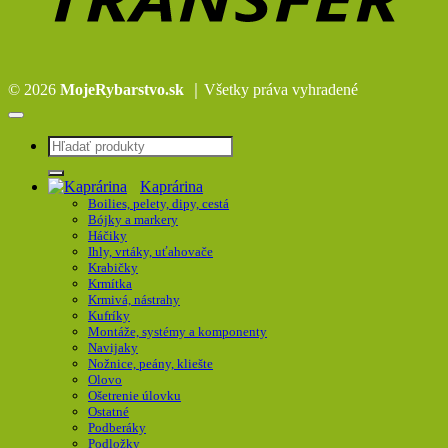
© 2026
MojeRybarstvo.sk
｜Všetky práva vyhradené
Hľadať:
Kaprárina
Boilies, pelety, dipy, cestá
Bójky a markery
Háčiky
Ihly, vrtáky, uťahovače
Krabičky
Krmítka
Krmivá, nástrahy
Kufríky
Montáže, systémy a komponenty
Navijaky
Nožnice, peány, kliešte
Olovo
Ošetrenie úlovku
Ostatné
Podberáky
Podložky