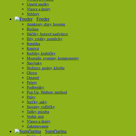
Umelé mušky
Vlasce a šnúry
Voblery
Feeder
Atraktory, dipy, boostre
Boilies
Háčiky, hotové nadväzce
Ihly, vrtáky, pomôcky
Krmítka
Krmivá
Kufríky, krabičky
Montáže, systémy, komponenty
Navíjaky
Nožnice, peány, kliešte
Olovo
Ostatné
Pelety
Podberáky
Pop Up, Wafters, method
Prúty
Sieťky, saky
Stojany, vidličky
Tašky, púzdra
Vedrá, sitá
Vlasce a šnúry
Zakrmovanie
Sumčiarina