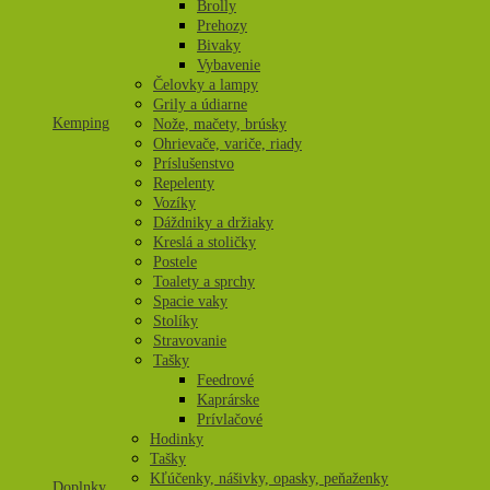
Brolly
Prehozy
Bivaky
Vybavenie
Čelovky a lampy
Grily a údiarne
Kemping
Nože, mačety, brúsky
Ohrievače, variče, riady
Príslušenstvo
Repelenty
Vozíky
Dáždniky a držiaky
Kreslá a stoličky
Postele
Toalety a sprchy
Spacie vaky
Stolíky
Stravovanie
Tašky
Feedrové
Kaprárske
Prívlačové
Hodinky
Tašky
Kľúčenky, nášivky, opasky, peňaženky
Doplnky