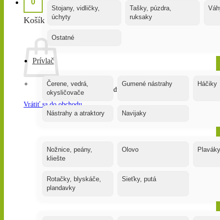
0
Stojany, vidličky,
Tašky, púzdra,
Váh
úchyty
ruksaky
Košík
Ostatné
Prívlač
Čerene, vedrá,
Gumené nástrahy
Háčiky
Žiadne produkty v košíku.
okysličovače
Vrátiť sa do obchodu
Nástrahy a atraktory
Navijaky
Nožnice, peány,
Olovo
Plavák
kliešte
Rotačky, blyskáče,
Sieťky, putá
plandavky