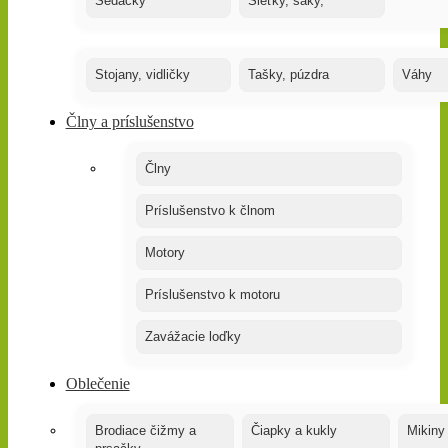
Sedačky
Sieťky, saky,
Stojany, vidličky
Tašky, púzdra
Váhy
Člny a príslušenstvo
Člny
Príslušenstvo k člnom
Motory
Príslušenstvo k motoru
Zavážacie loďky
Oblečenie
Brodiace čižmy a
Čiapky a kukly
Mikiny