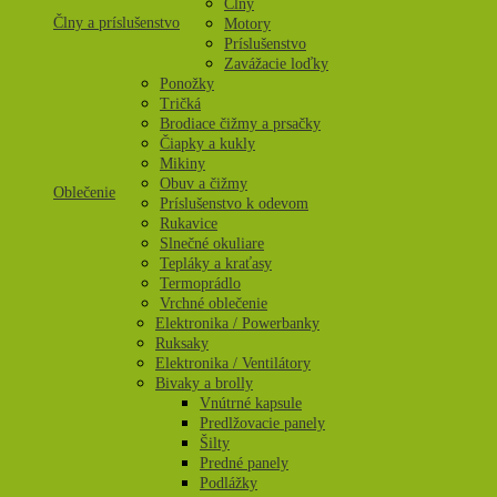
Člny
Člny a príslušenstvo
Motory
Príslušenstvo
Zavážacie loďky
Ponožky
Tričká
Brodiace čižmy a prsačky
Čiapky a kukly
Mikiny
Obuv a čižmy
Oblečenie
Príslušenstvo k odevom
Rukavice
Slnečné okuliare
Tepláky a kraťasy
Termoprádlo
Vrchné oblečenie
Elektronika / Powerbanky
Ruksaky
Elektronika / Ventilátory
Bivaky a brolly
Vnútrné kapsule
Predlžovacie panely
Šilty
Predné panely
Podlážky