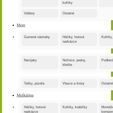
kufríky
Voblery
Ostatné
More
Gumené nástrahy
Háčiky, hotové
Kufríky,
nadväzce
Navíjaky
Nožnice, peány,
Podber
kliešte
Tašky, púzdra
Vlasce a šnúry
Ostatné
Muškárina
Háčiky, hotové
Kufríky, krabičky
Montáže
nadväzce
kompon