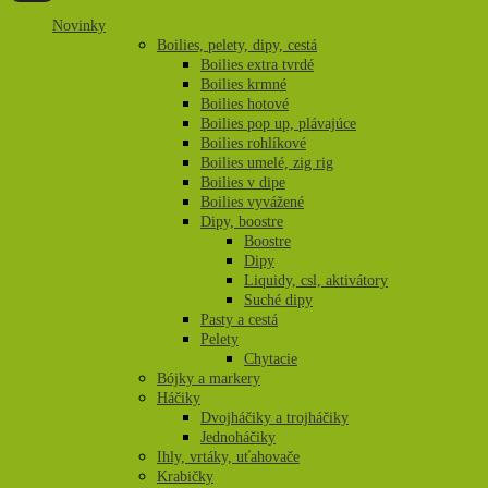
c
c
Novinky
Boilies, pelety, dipy, cestá
Boilies extra tvrdé
Boilies krmné
Boilies hotové
Boilies pop up, plávajúce
Boilies rohlíkové
Boilies umelé, zig rig
Boilies v dipe
Boilies vyvážené
Dipy, boostre
Boostre
Dipy
Liquidy, csl, aktivátory
Suché dipy
Pasty a cestá
Pelety
Chytacie
Bójky a markery
Háčiky
Dvojháčiky a trojháčiky
Jednoháčiky
Ihly, vrtáky, uťahovače
Krabičky