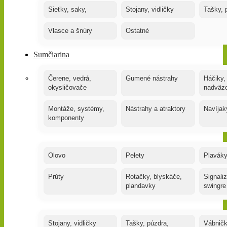
Sieťky, saky,
Stojany, vidličky
Tašky, 
Vlasce a šnúry
Ostatné
Sumčiarina
Čerene, vedrá,
Gumené nástrahy
Háčiky,
okysličovače
nadväz
Montáže, systémy,
Nástrahy a atraktory
Navíjak
komponenty
Olovo
Pelety
Plaváky
Prúty
Rotačky, blyskáče,
Signaliz
plandavky
swingre
Stojany, vidličky
Tašky, púzdra,
Vábnič