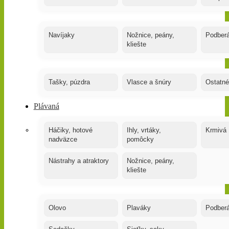
Navíjaky
Nožnice, peány,
Podber
kliešte
Tašky, púzdra
Vlasce a šnúry
Ostatné
Plávaná
Háčiky, hotové
Ihly, vrtáky,
Krmivá
nadväzce
pomôcky
Nástrahy a atraktory
Nožnice, peány,
kliešte
Olovo
Plaváky
Podber