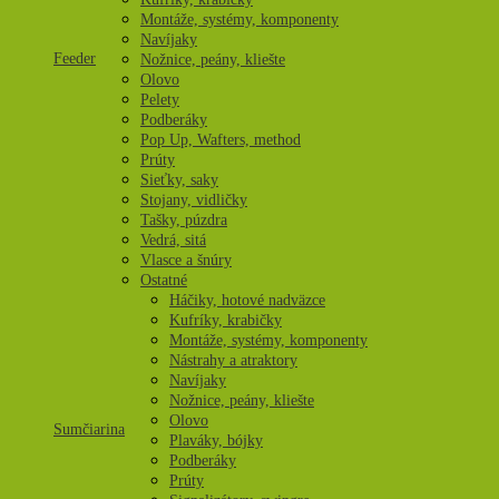
Montáže, systémy, komponenty
Navíjaky
Feeder
Nožnice, peány, kliešte
Olovo
Pelety
Podberáky
Pop Up, Wafters, method
Prúty
Sieťky, saky
Stojany, vidličky
Tašky, púzdra
Vedrá, sitá
Vlasce a šnúry
Ostatné
Háčiky, hotové nadväzce
Kufríky, krabičky
Montáže, systémy, komponenty
Nástrahy a atraktory
Navíjaky
Nožnice, peány, kliešte
Olovo
Sumčiarina
Plaváky, bójky
Podberáky
Prúty