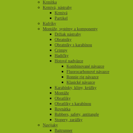
Krmítka
Krmivá, nástrahy
Krmivá
Partikel
Kufríky
Montáže, systémy a komponenty
Držiak nástrahy
Obratníky
Obratníky s karabínou
Crimpy
Hadičky
Hotové nadväzce
Kombinované návazce
Fluorocarbonové návazce
Ronnie rig návazce
Klasické návazce
Karabínky, klipy, krúžky
Montáže
Obratlíky
Obratlíky s karabínou
Rovnátka
Rubbers, safety, antitangle
Stopery, zarážky
Navijaky
Baitrunner