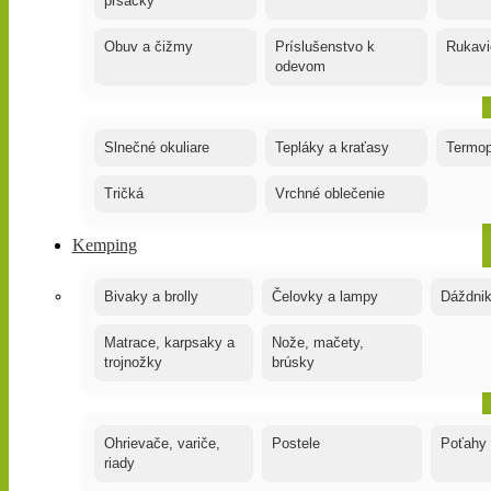
prsačky
Obuv a čižmy
Príslušenstvo k
Rukavi
odevom
Slnečné okuliare
Tepláky a kraťasy
Termop
Tričká
Vrchné oblečenie
Kemping
Bivaky a brolly
Čelovky a lampy
Dáždnik
Matrace, karpsaky a
Nože, mačety,
trojnožky
brúsky
Ohrievače, variče,
Postele
Poťahy
riady