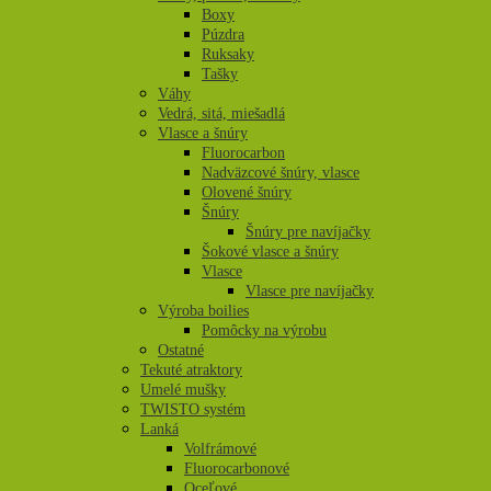
Boxy
Púzdra
Ruksaky
Tašky
Váhy
Vedrá, sitá, miešadlá
Vlasce a šnúry
Fluorocarbon
Nadväzcové šnúry, vlasce
Olovené šnúry
Šnúry
Šnúry pre navíjačky
Šokové vlasce a šnúry
Vlasce
Vlasce pre navíjačky
Výroba boilies
Pomôcky na výrobu
Ostatné
Tekuté atraktory
Umelé mušky
TWISTO systém
Lanká
Volfrámové
Fluorocarbonové
Oceľové