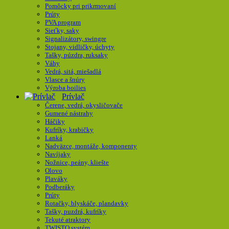
Pomôcky pri prikrmovaní
Prúty
PVA program
Sieťky, saky
Signalizátory, swingre
Stojany, vidličky, úchyty
Tašky, púzdra, ruksaky
Váhy
Vedrá, sitá, miešadlá
Vlasce a šnúry
Výroba boilies
Prívlač
Čerene, vedrá, okysličovače
Gumené nástrahy
Háčiky
Kufríky, krabičky
Lanká
Nadväzce, montáže, komponenty
Navíjaky
Nožnice, peány, kliešte
Olovo
Plaváky
Podberáky
Prúty
Rotačky, blyskáče, plandavky
Tašky, puzdrá, kufríky
Tekuté atraktory
TWISTO systém