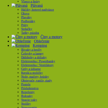
Vlasce a šnúry
Plávaná
Háčiky, hotové nadväzce
Olovo
Plaváky
Podberáky
Prúty
Sedačky
Tašky, púzdra
Člny a motory
Oblečenie
Kemping
Bivaky a brolly
Čelovky a lampy
Dáždniky a držiaky
Elektronika / Powerbanky
Elektronika / Ventilátory
Grily a údiarne
Kreslá a stoličky
Nože, mačety, brúsky
Ohrievače, variče, riady
Postele
Príslušenstvo
Repelenty
Ruksaky
Spacie vaky
Stolíky
Stravovanie