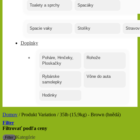
Toalety a sprchy
Spacáky
Spacie vaky
Stolíky
Stravov
Doplnky
Poháre, Hrnčeky,
Rohože
Ploskačky
Rybárske
Vône do auta
samolepky
Hodinky
Domov
/
Produkt Variation
/
35lb (15,9kg) - Brown (hnědá)
Filter
Filtrovať podľa ceny
M
M
Kategórie
Filter