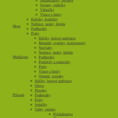
Signalizátory, swingre
Stojany, vidličky
Vábničky
Vlasce a šnúry
Kufríky, krabičky
Nožnice, peány, kliešte
More
Podberáky
Prúty
Háčiky, hotové nadväzce
Montáže, systémy, komponenty
Navíjaky
Nožnice, peány, kliešte
Muškárina
Podberáky
Pomôcky a materialy
Prúty
Vlasce a šnúry
Ostatné, zveráky
Háčiky, hotové nadväzce
Olovo
Plaváky
Plávaná
Podberáky
Prúty
Sedačky
Tašky, púzdra
Príslušenstvo