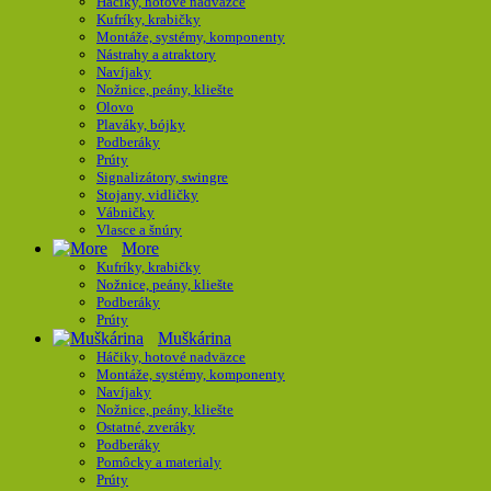
Háčiky, hotové nadväzce
Kufríky, krabičky
Montáže, systémy, komponenty
Nástrahy a atraktory
Navíjaky
Nožnice, peány, kliešte
Olovo
Plaváky, bójky
Podberáky
Prúty
Signalizátory, swingre
Stojany, vidličky
Vábničky
Vlasce a šnúry
More
Kufríky, krabičky
Nožnice, peány, kliešte
Podberáky
Prúty
Muškárina
Háčiky, hotové nadväzce
Montáže, systémy, komponenty
Navíjaky
Nožnice, peány, kliešte
Ostatné, zveráky
Podberáky
Pomôcky a materialy
Prúty