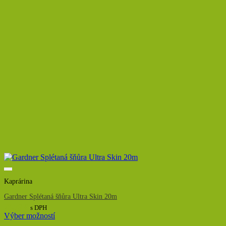
Kaprárina
Gardner Splétaná šňůra Ultra Skin 20m
23,79
€
s DPH
Výber možností
Tento