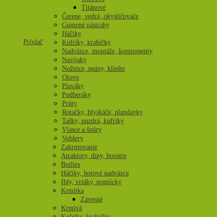
Titánové
Čerene, vedrá, okysličovače
Gumené nástrahy
Háčiky
Prívlač
Kufríky, krabičky
Nadväzce, montáže, komponenty
Navíjaky
Nožnice, peány, kliešte
Olovo
Plaváky
Podberáky
Prúty
Rotačky, blyskáče, plandavky
Tašky, puzdrá, kufríky
Vlasce a šnúry
Voblery
Zakrmovanie
Atraktory, dipy, boostre
Boilies
Háčiky, hotové nadväzce
Ihly, vrtáky, pomôcky
Krmítka
Závesné
Krmivá
Kufríky, krabičky