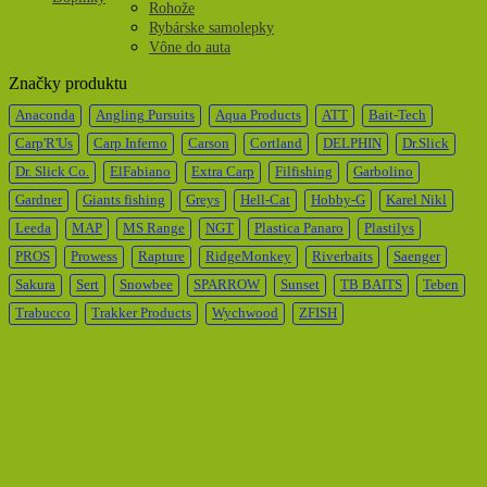
Rohože
Rybárske samolepky
Vône do auta
Značky produktu
Anaconda
Angling Pursuits
Aqua Products
ATT
Bait-Tech
Carp'R'Us
Carp Inferno
Carson
Cortland
DELPHIN
Dr.Slick
Dr. Slick Co.
ElFabiano
Extra Carp
Filfishing
Garbolino
Gardner
Giants fishing
Greys
Hell-Cat
Hobby-G
Karel Nikl
Leeda
MAP
MS Range
NGT
Plastica Panaro
Plastilys
PROS
Prowess
Rapture
RidgeMonkey
Riverbaits
Saenger
Sakura
Sert
Snowbee
SPARROW
Sunset
TB BAITS
Teben
Trabucco
Trakker Products
Wychwood
ZFISH