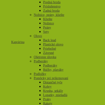
Predná brzda
Príslušenstvo
Zadná brzda
Nožnice, peány, kliešte
Kliešte
Nožnice
Peány
Sety
Olovo
Back lead
Kaprárina
Plastické olovo
Priebežné
Závesné
Ošetrenie úlovku
Podberáky
Podberáky
Rúčky, plaváky
Podložky
Pomôcky pri prikrmovaní
Distančné tyče
Kobry
Krusha, sekáče
Lopatky, miešadlá
Praky
Rakety