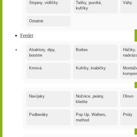
Stojany, vidličky
Tašky, puzdrá,
Váhy
kufríky
Ostatné
Feeder
Atraktory, dipy,
Boilies
Háčiky,
boostre
nadväz
Krmivá
Kufríky, krabičky
Montáže
kompon
Navíjaky
Nožnice, peány,
Olovo
kliešte
Podberáky
Pop Up, Wafters,
Prúty
method