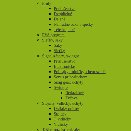
Prúty
Príslušenstvo
Dvojdielné
Delené
Náhradné očká a špičky
Teleskopické
PVA program
Sieťky, saky
Saky
Sieťky
Signalizátory, swingre
Príslušenstvo
Elektronické
Policajty, rolničky, chem.svetlá
Sety s príposluchom
Snag gear, úchyty
Swingre
Retiazkové
Tyčové
Stojany, vidličky, úchyty
Držiaky prútov
Stojany
T vidličky
Vidličky
Tašky, púzdra, ruksaky