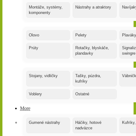
Montáže, systémy,
Nástrahy a atraktory
Navíjak
komponenty
Olovo
Pelety
Plaváky
Prúty
Rotačky, blyskáče,
Signaliz
plandavky
swingre
Stojany, vidličky
Tašky, púzdra,
Vábnič
kufríky
Voblery
Ostatné
More
Gumené nástrahy
Háčiky, hotové
Kufríky,
nadväzce