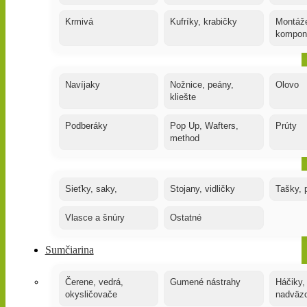
Krmivá
Kufríky, krabičky
Montáže
kompon
Navíjaky
Nožnice, peány,
Olovo
kliešte
Podberáky
Pop Up, Wafters,
Prúty
method
Sieťky, saky,
Stojany, vidličky
Tašky, 
Vlasce a šnúry
Ostatné
Sumčiarina
Čerene, vedrá,
Gumené nástrahy
Háčiky,
okysličovače
nadväz