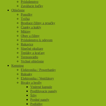
Príslušenstvo
Zavážacie loďky
Oblečenie
Ponožky
Tričká
Brodiace čižmy a prsačky
Čiapky a kukly
Mikiny
Obuv a čižmy
Príslušenstvo k odevom
Rukavice
Slnečné okuliare
Tepláky a kraťasy
Termoprádlo
Vrchné oblečenie
Kemping
Elektronika / Powerbanky
Ruksaky
Elektronika / Ventilátory
Bivaky a brolly
Vnútrné kapsule
Predlžovacie panely
Šilty
Predné panely
Podlážky