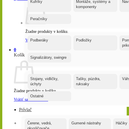
Kufríky
Montáže, systémy a
Nav
komponenty
Peračníky
Žiadne produkty v košíku.
Vrátiť sa do obchodu
Podberáky
Podložky
Pom
pri
0
Košík
Signalizátory, swingre
Stojany, vidličky,
Tašky, púzdra,
Váh
úchyty
ruksaky
Žiadne produkty v košíku.
Ostatné
Vrátiť sa do obchodu
Prívlač
Čerene, vedrá,
Gumené nástrahy
Háčiky
okysličovače