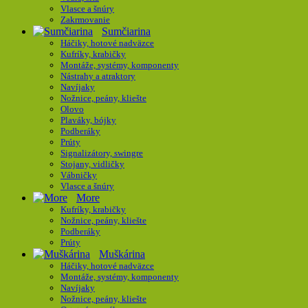
Vlasce a šnúry
Zakrmovanie
Sumčiarina
Háčiky, hotové nadväzce
Kufríky, krabičky
Montáže, systémy, komponenty
Nástrahy a atraktory
Navíjaky
Nožnice, peány, kliešte
Olovo
Plaváky, bójky
Podberáky
Prúty
Signalizátory, swingre
Stojany, vidličky
Vábničky
Vlasce a šnúry
More
Kufríky, krabičky
Nožnice, peány, kliešte
Podberáky
Prúty
Muškárina
Háčiky, hotové nadväzce
Montáže, systémy, komponenty
Navíjaky
Nožnice, peány, kliešte