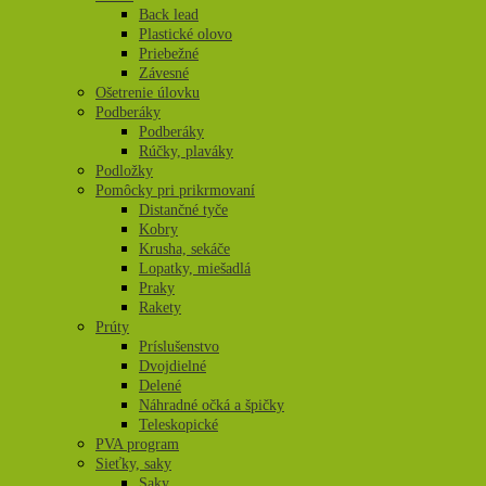
Back lead
Plastické olovo
Priebežné
Závesné
Ošetrenie úlovku
Podberáky
Podberáky
Rúčky, plaváky
Podložky
Pomôcky pri prikrmovaní
Distančné tyče
Kobry
Krusha, sekáče
Lopatky, miešadlá
Praky
Rakety
Prúty
Príslušenstvo
Dvojdielné
Delené
Náhradné očká a špičky
Teleskopické
PVA program
Sieťky, saky
Saky