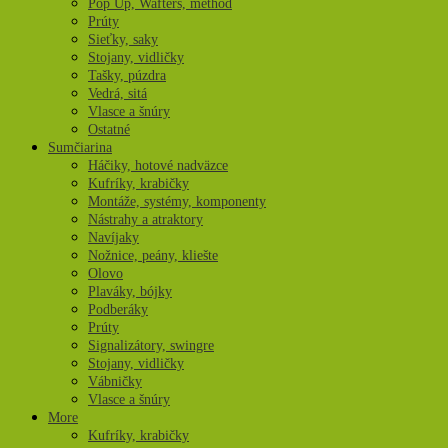
Pop Up, Wafters, method
Prúty
Sieťky, saky
Stojany, vidličky
Tašky, púzdra
Vedrá, sitá
Vlasce a šnúry
Ostatné
Sumčiarina
Háčiky, hotové nadväzce
Kufríky, krabičky
Montáže, systémy, komponenty
Nástrahy a atraktory
Navíjaky
Nožnice, peány, kliešte
Olovo
Plaváky, bójky
Podberáky
Prúty
Signalizátory, swingre
Stojany, vidličky
Vábničky
Vlasce a šnúry
More
Kufríky, krabičky