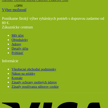
Gardner Olověná šňůrka Camflex Leadcore 20m
19,82
€
s DPH
Výber možností
Tento
produkt
Ponúkame široký výber rybárskych potrieb s dopravou zadarmo od
má
80 €.
viacero
Zákaznícke centrum
variantov.
Možnosti
Môj účet
si
Objednávky
môžete
Adresy
vybrať
Detaily účtu
na
Prihlásiť
stránke
Informácie
produktu.
Všeobecné obchodné podmienky
Nákup na splátky
Kontakt
Zásady ochrany osobných údajov
Zásady používania súborov cookie
V