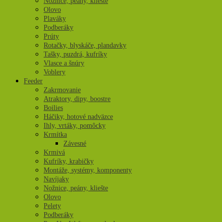
Nožnice, peány, kliešte
Olovo
Plaváky
Podberáky
Prúty
Rotačky, blyskáče, plandavky
Tašky, puzdrá, kufríky
Vlasce a šnúry
Voblery
Feeder
Zakrmovanie
Atraktory, dipy, boostre
Boilies
Háčiky, hotové nadväzce
Ihly, vrtáky, pomôcky
Krmítka
Závesné
Krmivá
Kufríky, krabičky
Montáže, systémy, komponenty
Navíjaky
Nožnice, peány, kliešte
Olovo
Pelety
Podberáky