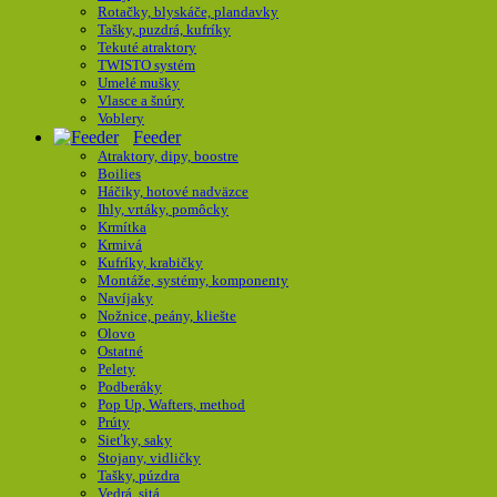
Rotačky, blyskáče, plandavky
Tašky, puzdrá, kufríky
Tekuté atraktory
TWISTO systém
Umelé mušky
Vlasce a šnúry
Voblery
Feeder
Atraktory, dipy, boostre
Boilies
Háčiky, hotové nadväzce
Ihly, vrtáky, pomôcky
Krmítka
Krmivá
Kufríky, krabičky
Montáže, systémy, komponenty
Navíjaky
Nožnice, peány, kliešte
Olovo
Ostatné
Pelety
Podberáky
Pop Up, Wafters, method
Prúty
Sieťky, saky
Stojany, vidličky
Tašky, púzdra
Vedrá, sitá