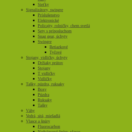
Sieťky
Signalizátory, swingre
Príslušenstvo
Elektronické
Policajty, rolničky, chem.svetlá
Sety s príposluchom
Snag gear, úchyty
Swingre
Retiazkové
Tyčové
Stojany, vidličky, úchyty
Držiaky prútov
Stojany
T vidličky
Vidličky
Tašky, púzdra, ruksaky
Boxy
Púzdra
Ruksaky
Tašky
Váhy
Vedrá, sitá, miešadlá
Vlasce a šnúry
Fluorocarbon
Nadväzcové šnúry, vlasce