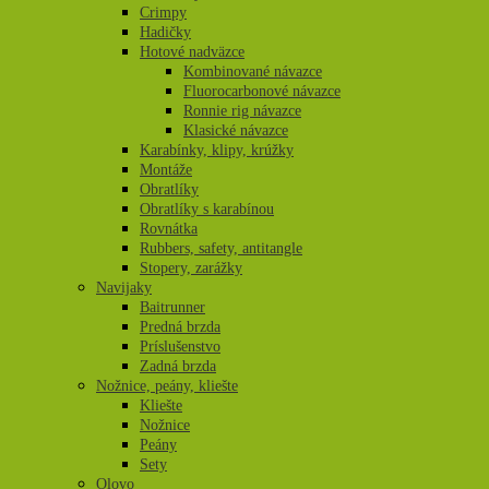
Crimpy
Hadičky
Hotové nadväzce
Kombinované návazce
Fluorocarbonové návazce
Ronnie rig návazce
Klasické návazce
Karabínky, klipy, krúžky
Montáže
Obratlíky
Obratlíky s karabínou
Rovnátka
Rubbers, safety, antitangle
Stopery, zarážky
Navijaky
Baitrunner
Predná brzda
Príslušenstvo
Zadná brzda
Nožnice, peány, kliešte
Kliešte
Nožnice
Peány
Sety
Olovo