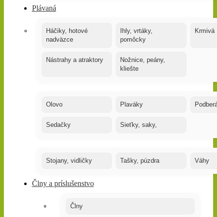
Plávaná
Háčiky, hotové
Ihly, vrtáky,
Krmivá
nadväzce
pomôcky
Nástrahy a atraktory
Nožnice, peány,
kliešte
Olovo
Plaváky
Podber
Sedačky
Sieťky, saky,
Stojany, vidličky
Tašky, púzdra
Váhy
Člny a príslušenstvo
Člny