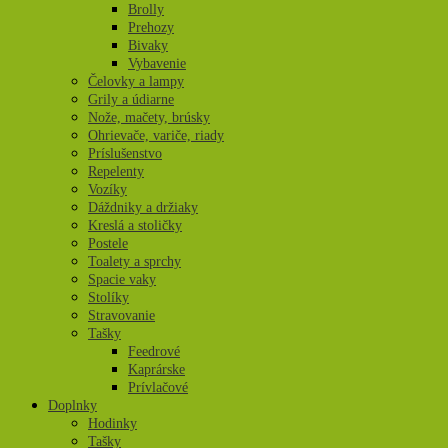
Brolly
Prehozy
Bivaky
Vybavenie
Čelovky a lampy
Grily a údiarne
Nože, mačety, brúsky
Ohrievače, variče, riady
Príslušenstvo
Repelenty
Vozíky
Dáždniky a držiaky
Kreslá a stoličky
Postele
Toalety a sprchy
Spacie vaky
Stolíky
Stravovanie
Tašky
Feedrové
Kaprárske
Prívlačové
Doplnky
Hodinky
Tašky