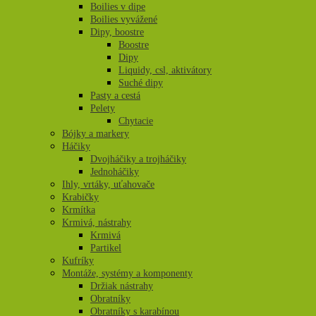
Boilies v dipe
Boilies vyvážené
Dipy, boostre
Boostre
Dipy
Liquidy, csl, aktivátory
Suché dipy
Pasty a cestá
Pelety
Chytacie
Bójky a markery
Háčiky
Dvojháčiky a trojháčiky
Jednoháčiky
Ihly, vrtáky, uťahovače
Krabičky
Krmítka
Krmivá, nástrahy
Krmivá
Partikel
Kufríky
Montáže, systémy a komponenty
Držiak nástrahy
Obratníky
Obratníky s karabínou