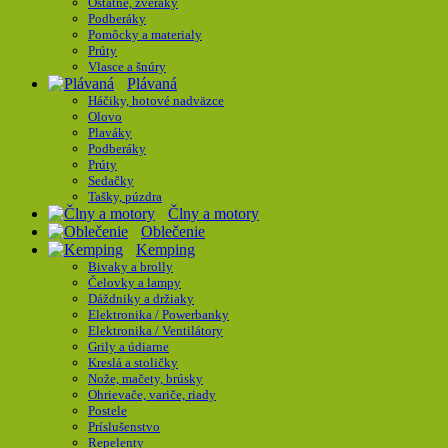
Ostatné, zveráky
Podberáky
Pomôcky a materialy
Prúty
Vlasce a šnúry
Plávaná
Háčiky, hotové nadväzce
Olovo
Plaváky
Podberáky
Prúty
Sedačky
Tašky, púzdra
Člny a motory
Oblečenie
Kemping
Bivaky a brolly
Čelovky a lampy
Dáždniky a držiaky
Elektronika / Powerbanky
Elektronika / Ventilátory
Grily a údiarne
Kreslá a stoličky
Nože, mačety, brúsky
Ohrievače, variče, riady
Postele
Príslušenstvo
Repelenty