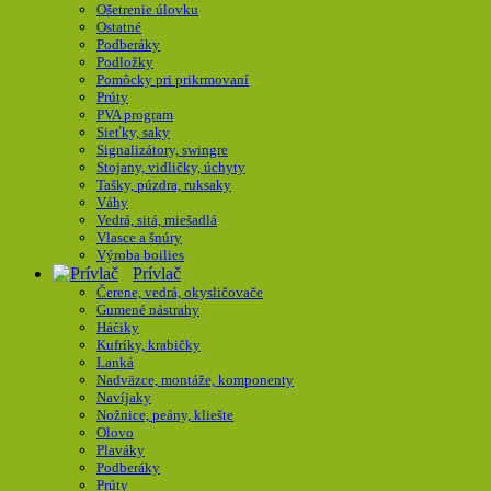
Ošetrenie úlovku
Ostatné
Podberáky
Podložky
Pomôcky pri prikrmovaní
Prúty
PVA program
Sieťky, saky
Signalizátory, swingre
Stojany, vidličky, úchyty
Tašky, púzdra, ruksaky
Váhy
Vedrá, sitá, miešadlá
Vlasce a šnúry
Výroba boilies
Prívlač
Čerene, vedrá, okysličovače
Gumené nástrahy
Háčiky
Kufríky, krabičky
Lanká
Nadväzce, montáže, komponenty
Navíjaky
Nožnice, peány, kliešte
Olovo
Plaváky
Podberáky
Prúty