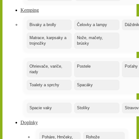
Kemping
Bivaky a brolly
Čelovky a lampy
Dáždnik
Matrace, karpsaky a
Nože, mačety,
trojnožky
brúsky
Ohrievače, variče,
Postele
Poťahy
riady
Toalety a sprchy
Spacáky
Spacie vaky
Stolíky
Stravov
Doplnky
Poháre, Hrnčeky,
Rohože