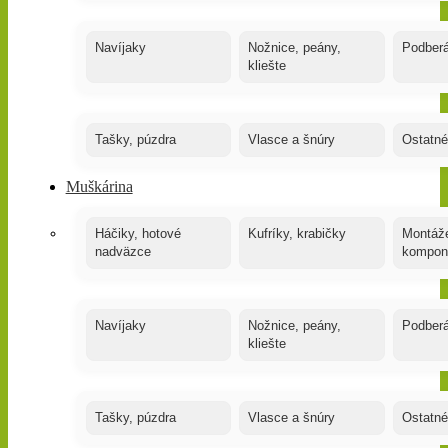
Navíjaky
Nožnice, peány,
Podber
kliešte
Tašky, púzdra
Vlasce a šnúry
Ostatné
Muškárina
Háčiky, hotové
Kufríky, krabičky
Montáže
nadväzce
kompon
Navíjaky
Nožnice, peány,
Podber
kliešte
Tašky, púzdra
Vlasce a šnúry
Ostatné