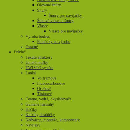
Olovené šnúry
Šnúry
Šnúry pre navíjačky
Šokové vlasce a šnúry
Vlasce
Vlasce pre navíjačky
Výroba boilies
Pomôcky na výrobu
Ostatné
Prívlač
Tekuté atraktory
Umelé mušky
TWISTO systém
Lanká
Volfrámové
Fluorocarbonové
Oceľové
Titánové
Čerene, vedrá, okysličovače
Gumené nástrahy
Háčiky
Kufríky, krabičky
Nadväzce, montáže, komponenty
Navíjaky