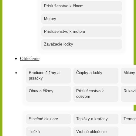
Príslušenstvo k člnom
Motory
Príslušenstvo k motoru
Zavážacie loďky
Oblečenie
Brodiace čižmy a
Čiapky a kukly
Mikiny
prsačky
Obuv a čižmy
Príslušenstvo k
Rukavi
odevom
Slnečné okuliare
Tepláky a kraťasy
Termop
Tričká
Vrchné oblečenie