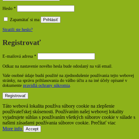
Povinné
Heslo
*
Zapamätať si ma
Prihlásiť
Stratili ste heslo?
Registrovať
Povinné
E-mailová adresa
*
Odkaz na nastavenie nového hesla bude odoslaný na váš email.
Vaše osobné údaje budú použité na zjednodušenie používania tejto webovej
stránky, na správu prihlasovania do vášho účtu a na iné účely opísané v
dokumente
pravidlá ochrany súkromia
.
Registrovať
Táto webová lokalita používa súbory cookie na zlepšenie
používateľskej skúsenosti. Používaním našej webovej lokality
vyjadrujete súhlas s používaním všetkých súborov cookie v súlade s
našimi zásadami používania súborov cookie. Prečítať viac
More info
Accept