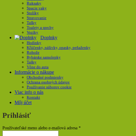
Ruksaky
Spacie vaky
Stolíky
Stravovanie
Tašky
Toalety a sprchy
Vozíky
Doplnky
Hodinky
Kľúčenky, nášivky, opasky, peňaženky
Rohože
Rybárske samolepky
Tašky
Vône do auta
Informácie o nákupe
Obchodné podmienky
Ochrana osobných údajov
Používanie súborov cookie
Viac info o nás
Kontakt
Môj účet
Prihlásiť
Povinné
Používateľské meno alebo e-mailová adresa
*