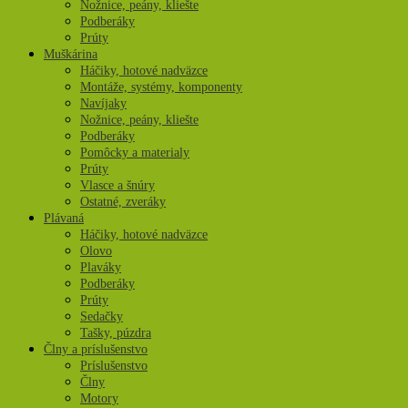
Nožnice, peány, kliešte
Podberáky
Prúty
Muškárina
Háčiky, hotové nadväzce
Montáže, systémy, komponenty
Navíjaky
Nožnice, peány, kliešte
Podberáky
Pomôcky a materialy
Prúty
Vlasce a šnúry
Ostatné, zveráky
Plávaná
Háčiky, hotové nadväzce
Olovo
Plaváky
Podberáky
Prúty
Sedačky
Tašky, púzdra
Člny a príslušenstvo
Príslušenstvo
Člny
Motory