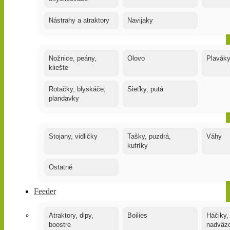
Nástrahy a atraktory
Navijaky
Nožnice, peány,
Olovo
Plavák
kliešte
Rotačky, blyskáče,
Sieťky, putá
plandavky
Stojany, vidličky
Tašky, puzdrá,
Váhy
kufríky
Ostatné
Feeder
Atraktory, dipy,
Boilies
Háčiky,
boostre
nadväz