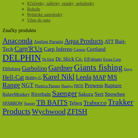
Kľúčenky, nášivky, opasky, peňaženky
Rohože
Rybárske samolepky
Vône do auta
Značky produktu
Anaconda
Aqua Products
Bait-
ATT
Angling Pursuits
Carp'R'Us
Tech
Carp Inferno
Cortland
Carson
DELPHIN
Dr. Slick Co.
ElFabiano
Dr.Slick
Extra Carp
Giants fishing
Gardner
Garbolino
Filfishing
Greys
Karel Nikl
MS
Hell-Cat
Leeda
MAP
Hobby-G
Range
NGT
Prowess
Rapture
Plastica Panaro
PROS
Plastilys
Saenger
Sert
Snowbee
Riverbaits
Sakura
RidgeMonkey
Trakker
TB BAITS
Trabucco
Teben
SPARROW
Sunset
Products
Wychwood
ZFISH