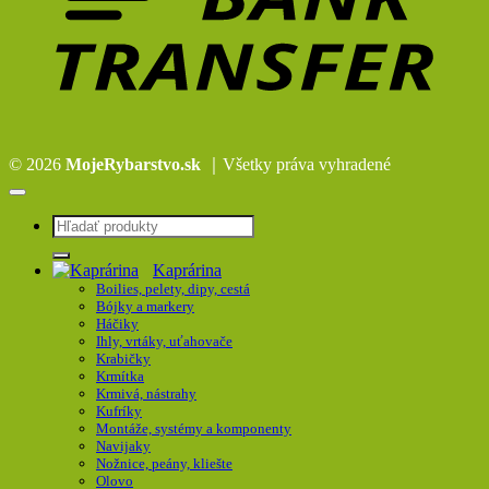
© 2026
MojeRybarstvo.sk
｜Všetky práva vyhradené
Hľadať:
Kaprárina
Boilies, pelety, dipy, cestá
Bójky a markery
Háčiky
Ihly, vrtáky, uťahovače
Krabičky
Krmítka
Krmivá, nástrahy
Kufríky
Montáže, systémy a komponenty
Navijaky
Nožnice, peány, kliešte
Olovo