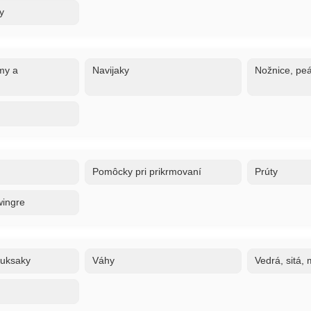
y
my a
Navijaky
Nožnice, peá
Pomôcky pri prikrmovaní
Prúty
wingre
ruksaky
Váhy
Vedrá, sitá,