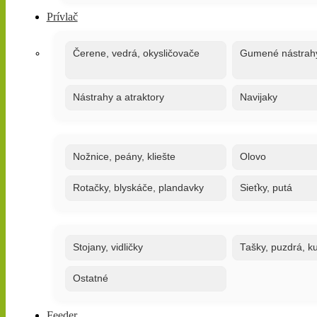
Prívlač
Čerene, vedrá, okysličovače
Gumené nástrah
Nástrahy a atraktory
Navijaky
Nožnice, peány, kliešte
Olovo
Rotačky, blyskáče, plandavky
Sieťky, putá
Stojany, vidličky
Tašky, puzdrá, ku
Ostatné
Feeder