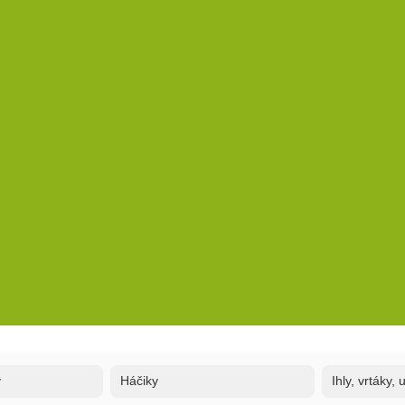
y
Háčiky
Ihly, vrtáky,