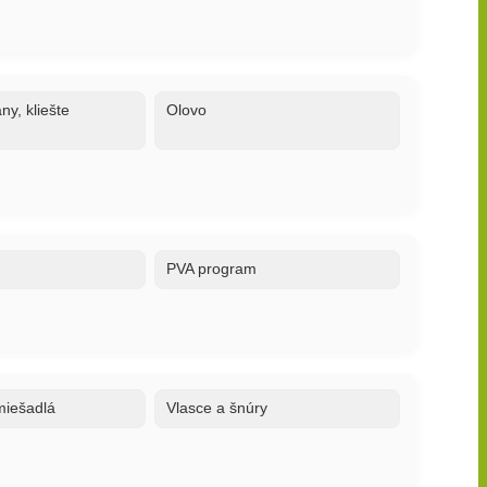
ny, kliešte
Olovo
PVA program
 miešadlá
Vlasce a šnúry