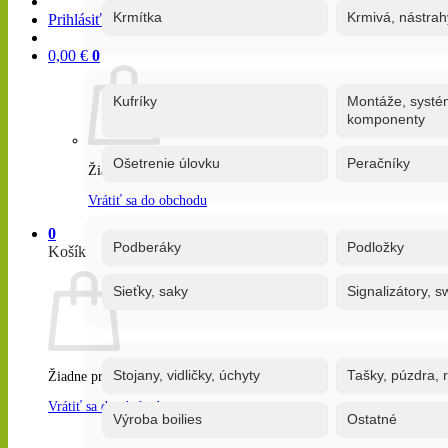
Krmítka
Krmivá, nástrah
Prihlásiť / Registrovať
0,00
€
0
Kufríky
Montáže, systé
komponenty
Ošetrenie úlovku
Peračníky
Žiadne produkty v košíku.
Vrátiť sa do obchodu
0
Podberáky
Podložky
Košík
Sieťky, saky
Signalizátory, s
Stojany, vidličky, úchyty
Tašky, púzdra, 
Žiadne produkty v košíku.
Vrátiť sa do obchodu
Výroba boilies
Ostatné