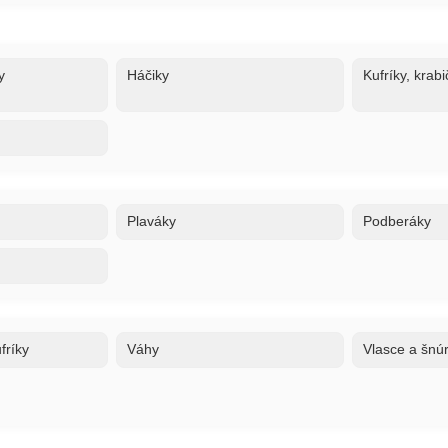
y
Háčiky
Kufríky, krabi
Plaváky
Podberáky
fríky
Váhy
Vlasce a šnú