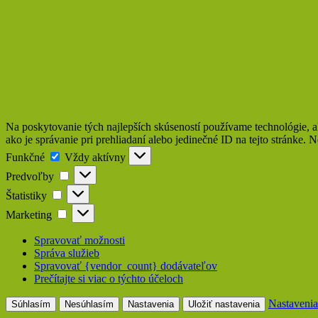
Na poskytovanie tých najlepších skúseností používame technológie, a
ako je správanie pri prehliadaní alebo jedinečné ID na tejto stránke. 
Funkčné
Funkčné
Vždy aktívny
Predvoľby
Predvoľby
Štatistiky
Štatistiky
Marketing
Marketing
Spravovať možnosti
Správa služieb
Spravovať {vendor_count} dodávateľov
Prečítajte si viac o týchto účeloch
Nastavenia
Súhlasím
Nesúhlasím
Nastavenia
Uložiť nastavenia