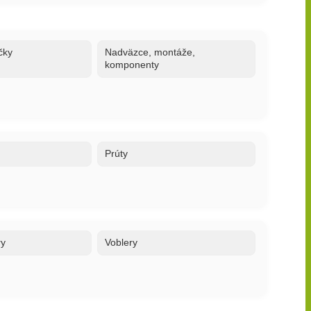
čky
Nadväzce, montáže,
komponenty
Prúty
ry
Voblery