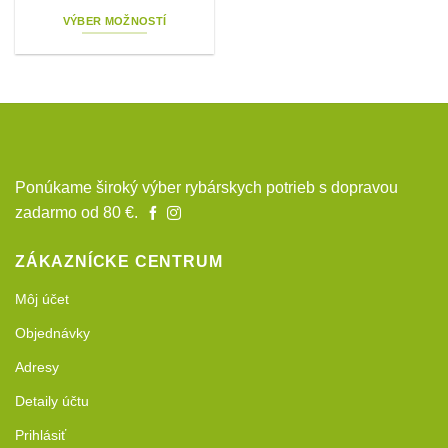
VÝBER MOŽNOSTÍ
Tento
produkt
má
viacero
variantov.
Možnosti
si
Ponúkame široký výber rybárskych potrieb s dopravou
môžete
zadarmo od 80 €.
vybrať
na
stránke
ZÁKAZNÍCKE CENTRUM
produktu.
Môj účet
Objednávky
Adresy
Detaily účtu
Prihlásiť