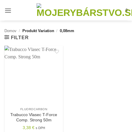
Skip
0
to
content
Domov
/
Produkt Variation
/
0,08mm
FILTER
FLUOROCARBON
Trabucco Vlasec T-Force
Comp. Strong 50m
3,38
€
s DPH