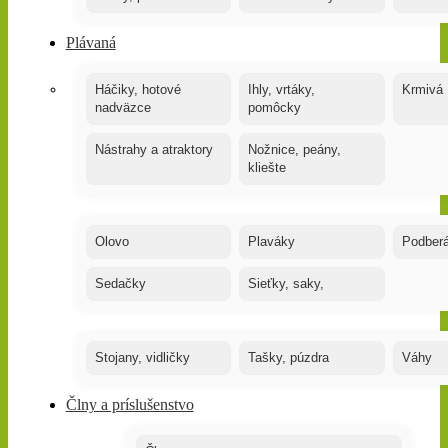
Plávaná
Háčiky, hotové
Ihly, vrtáky,
Krmivá
nadväzce
pomôcky
Nástrahy a atraktory
Nožnice, peány,
kliešte
Olovo
Plaváky
Podber
Sedačky
Sieťky, saky,
Stojany, vidličky
Tašky, púzdra
Váhy
Člny a príslušenstvo