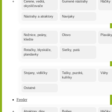
Čerene, vedrá,
Gumené nástrahy
Háčiky
okysličovače
Nástrahy a atraktory
Navijaky
Nožnice, peány,
Olovo
Plavák
kliešte
Rotačky, blyskáče,
Sieťky, putá
plandavky
Stojany, vidličky
Tašky, puzdrá,
Váhy
kufríky
Ostatné
Feeder
Atraktory, dipy,
Boilies
Háčiky,