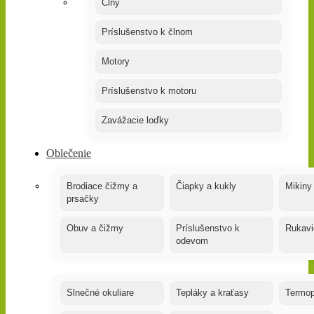
Člny
Príslušenstvo k člnom
Motory
Príslušenstvo k motoru
Zavážacie loďky
Oblečenie
Brodiace čižmy a
Čiapky a kukly
Mikiny
prsačky
Obuv a čižmy
Príslušenstvo k
Rukavi
odevom
Slnečné okuliare
Tepláky a kraťasy
Termop