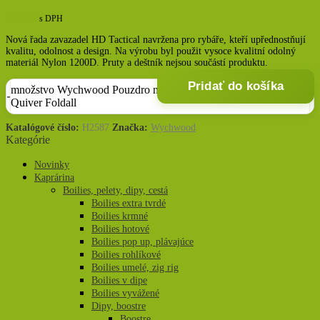
79,38
€
s DPH
Nová řada zavazadel HD Tactical navržena pro rybáře, kteří upřednostňují
kvalitu, odolnost a design. Na výrobu byl použit vysoce kvalitní odolný
materiál Nylon 1200D. Pruty a deštník nejsou součástí produktu.
Pridať do košíka
množstvo Wychwood Pouzdro na pruty Tactical HD
Quiver Foldall
Katalógové číslo:
H2587
Značka:
Wychwood
Kategórie
Novinky
Kaprárina
Boilies, pelety, dipy, cestá
Boilies extra tvrdé
Boilies krmné
Boilies hotové
Boilies pop up, plávajúce
Boilies rohlíkové
Boilies umelé, zig rig
Boilies v dipe
Boilies vyvážené
Dipy, boostre
Boostre