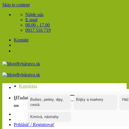
Skip to content
Nájde nás
E-mail
08.00 - 17.00
0917 516 719
Kontakt
Kaprárina
Hľadať:
Boilies, pelety, dipy,
Bójky a markery
Háč
cestá
Krmivá, nástrahy
Prihlásiť / Registrovať