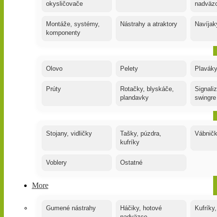
okysličovače
nadväz
Montáže, systémy,
Nástrahy a atraktory
Navíjak
komponenty
Olovo
Pelety
Plaváky
Prúty
Rotačky, blyskáče,
Signaliz
plandavky
swingre
Stojany, vidličky
Tašky, púzdra,
Vábnič
kufríky
Voblery
Ostatné
More
Gumené nástrahy
Háčiky, hotové
Kufríky,