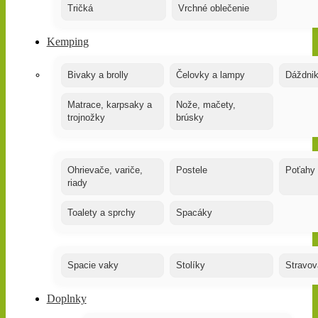
Tričká
Vrchné oblečenie
Kemping
Bivaky a brolly
Čelovky a lampy
Dáždnik
Matrace, karpsaky a
Nože, mačety,
trojnožky
brúsky
Ohrievače, variče,
Postele
Poťahy
riady
Toalety a sprchy
Spacáky
Spacie vaky
Stolíky
Stravov
Doplnky