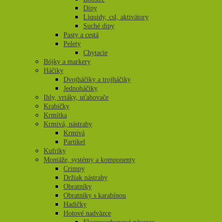
Dipy
Liquidy, csl, aktivátory
Suché dipy
Pasty a cestá
Pelety
Chytacie
Bójky a markery
Háčiky
Dvojháčiky a trojháčiky
Jednoháčiky
Ihly, vrtáky, uťahovače
Krabičky
Krmítka
Krmivá, nástrahy
Krmivá
Partikel
Kufríky
Montáže, systémy a komponenty
Crimpy
Držiak nástrahy
Obratníky
Obratníky s karabínou
Hadičky
Hotové nadväzce