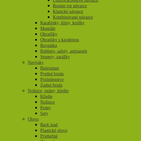
Fluorocarbonové návazce
Ronnie rig návazce
Klasické návazce
Kombinované návazce
Karabínky, klipy, krúžky
Montáže
Obratlíky
Obratlíky s karabínou
Rovnátka
Rubbers, safety, antitangle
Stopery, zarážky
Navijaky
Baitrunner
Predná brzda
Príslušenstvo
Zadná brzda
Nožnice, peány, kliešte
Kliešte
Nožnice
Peány
Sety
Olovo
Back lead
Plastické olovo
Priebežné