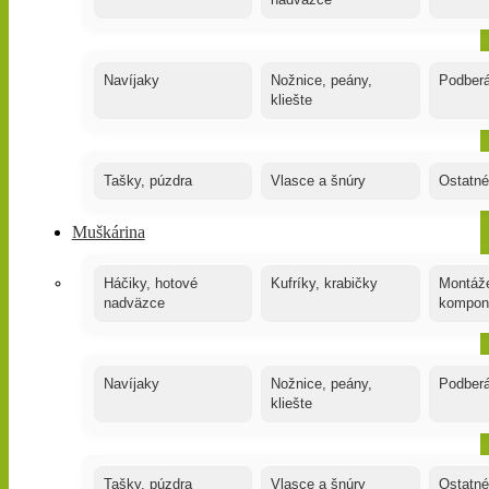
nadväzce
Navíjaky
Nožnice, peány,
Podber
kliešte
Tašky, púzdra
Vlasce a šnúry
Ostatné
Muškárina
Háčiky, hotové
Kufríky, krabičky
Montáže
nadväzce
kompon
Navíjaky
Nožnice, peány,
Podber
kliešte
Tašky, púzdra
Vlasce a šnúry
Ostatné