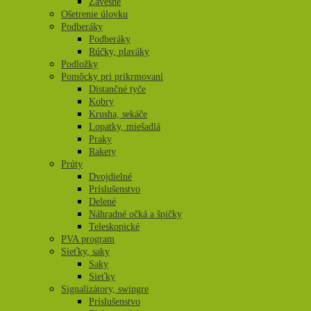
Závesné
Ošetrenie úlovku
Podberáky
Podberáky
Rúčky, plaváky
Podložky
Pomôcky pri prikrmovaní
Distančné tyče
Kobry
Krusha, sekáče
Lopatky, miešadlá
Praky
Rakety
Prúty
Dvojdielné
Príslušenstvo
Delené
Náhradné očká a špičky
Teleskopické
PVA program
Sieťky, saky
Saky
Sieťky
Signalizátory, swingre
Príslušenstvo