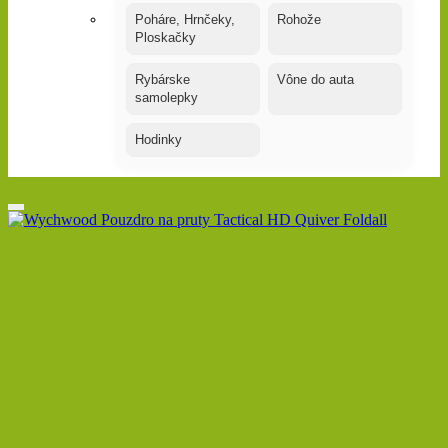
Poháre, Hrnčeky,
Rohože
Ploskačky
Rybárske
Vône do auta
samolepky
Hodinky