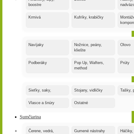
boostre
nadväz
Krmivá
Kufríky, krabičky
Montáže
kompon
Navíjaky
Nožnice, peány,
Olovo
kliešte
Podberáky
Pop Up, Wafters,
Prúty
method
Sieťky, saky,
Stojany, vidličky
Tašky, 
Vlasce a šnúry
Ostatné
Sumčiarina
Čerene, vedrá,
Gumené nástrahy
Háčiky,