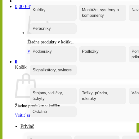
0,00
€
0
Kufríky
Montáže, systémy a
Nav
komponenty
Peračníky
Žiadne produkty v košíku.
Vrátiť sa do obchodu
Podberáky
Podložky
Pom
pri
0
Košík
Signalizátory, swingre
Stojany, vidličky,
Tašky, púzdra,
Váh
úchyty
ruksaky
Žiadne produkty v košíku.
Ostatné
Vrátiť sa do obchodu
Prívlač