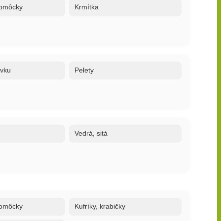
 pomôcky
Krmítka
ovku
Pelety
Vedrá, sitá
 pomôcky
Kufríky, krabičky