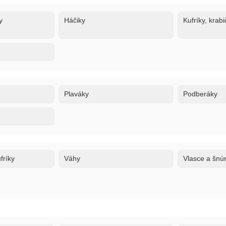
y
Háčiky
Kufríky, krabi
Plaváky
Podberáky
fríky
Váhy
Vlasce a šnú