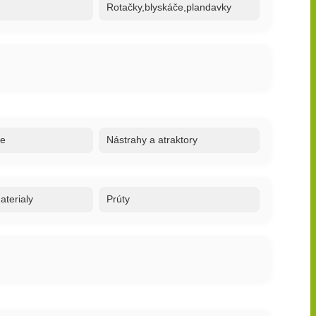
Rotačky,blyskáče,plandavky
re
Nástrahy a atraktory
terialy
Prúty