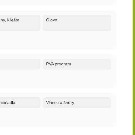
ny, kliešte
Olovo
PVA program
 miešadlá
Vlasce a šnúry