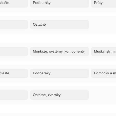
liešte
Podberáky
Prúty
Ostatné
Montáže, systémy, komponenty
Mušky, strím
liešte
Podberáky
Pomôcky a ma
Ostatné, zveráky