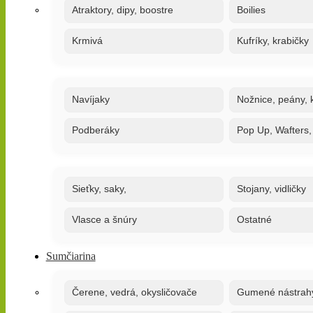
Atraktory, dipy, boostre
Boilies
Krmivá
Kufríky, krabičky
Navíjaky
Nožnice, peány, k
Podberáky
Pop Up, Wafters
Sieťky, saky,
Stojany, vidličky
Vlasce a šnúry
Ostatné
Sumčiarina
Čerene, vedrá, okysličovače
Gumené nástrah