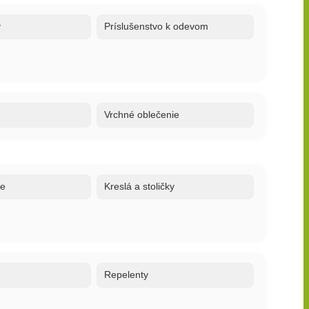
y
Príslušenstvo k odevom
Vrchné oblečenie
ne
Kreslá a stoličky
o
Repelenty