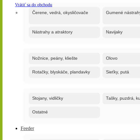
Vrátiť sa do obchodu
Čerene, vedrá, okysličovače
Gumené nástrah
Nástrahy a atraktory
Navijaky
Nožnice, peány, kliešte
Olovo
Rotačky, blyskáče, plandavky
Sieťky, putá
Stojany, vidličky
Tašky, puzdrá, ku
Ostatné
Feeder