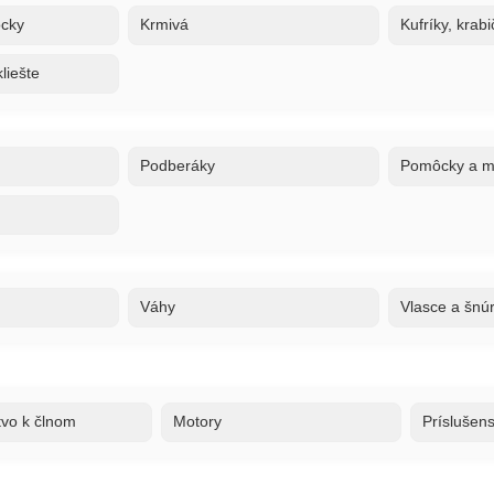
ôcky
Krmivá
Kufríky, krabi
liešte
Podberáky
Pomôcky a ma
Váhy
Vlasce a šnú
tvo k člnom
Motory
Príslušen