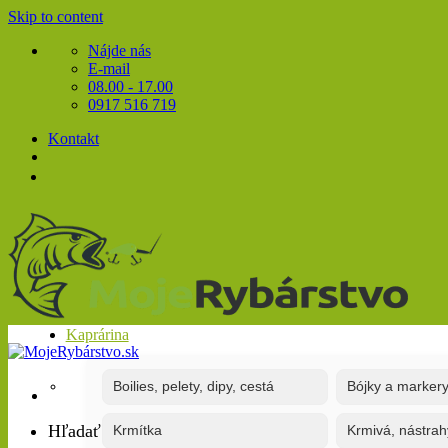
Skip to content
Nájde nás
E-mail
08.00 - 17.00
0917 516 719
Kontakt
Kaprárina
Boilies, pelety, dipy, cestá
Bójky a marker
Hľadať:
Krmítka
Krmivá, nástrah