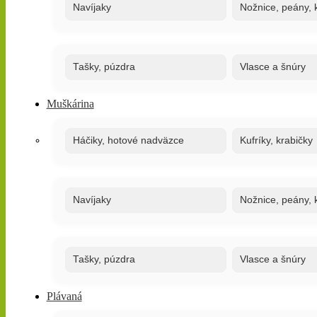
Navíjaky
Nožnice, peány, k
Tašky, púzdra
Vlasce a šnúry
Muškárina
Háčiky, hotové nadväzce
Kufríky, krabičky
Navíjaky
Nožnice, peány, k
Tašky, púzdra
Vlasce a šnúry
Plávaná