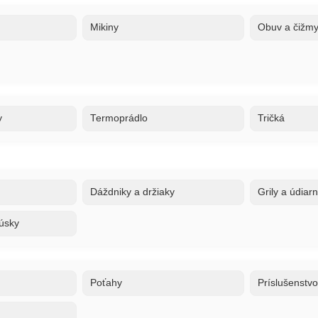
Mikiny
Obuv a čižm
y
Termoprádlo
Tričká
Dáždniky a držiaky
Grily a údiar
úsky
Poťahy
Príslušenstv