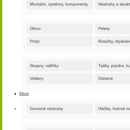
Montáže, systémy, komponenty
Nástrahy a atrak
Olovo
Pelety
Prúty
Rotačky, blyskáč
Stojany, vidličky
Tašky, púzdra, ku
Voblery
Ostatné
More
Gumené nástrahy
Háčiky, hotové n