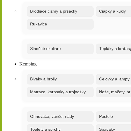
Brodiace čižmy a prsačky
Čiapky a kukly
Rukavice
Slnečné okuliare
Tepláky a kraťas
Kemping
Bivaky a brolly
Čelovky a lampy
Matrace, karpsaky a trojnožky
Nože, mačety, br
Ohrievače, variče, riady
Postele
Toalety a sprchy
Spacáky