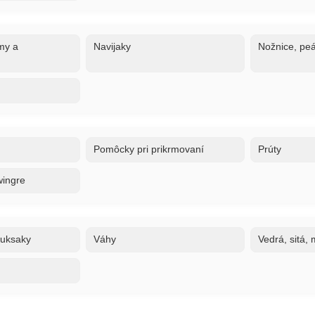
my a
Navijaky
Nožnice, peá
Pomôcky pri prikrmovaní
Prúty
wingre
ruksaky
Váhy
Vedrá, sitá,