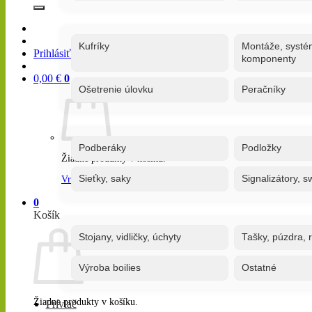
Kufríky
Montáže, systé
Prihlásiť / Registrovať
komponenty
0,00
€
0
Ošetrenie úlovku
Peračníky
Podberáky
Podložky
Žiadne produkty v košíku.
Sieťky, saky
Signalizátory, s
Vrátiť sa do obchodu
0
Košík
Stojany, vidličky, úchyty
Tašky, púzdra, 
Výroba boilies
Ostatné
Žiadne produkty v košíku.
Prívlač