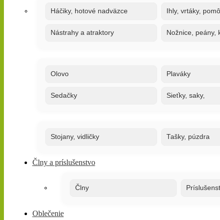
Háčiky, hotové nadväzce
Ihly, vrtáky, pom
Nástrahy a atraktory
Nožnice, peány, k
Olovo
Plaváky
Sedačky
Sieťky, saky,
Stojany, vidličky
Tašky, púzdra
Člny a príslušenstvo
Člny
Príslušens
Oblečenie