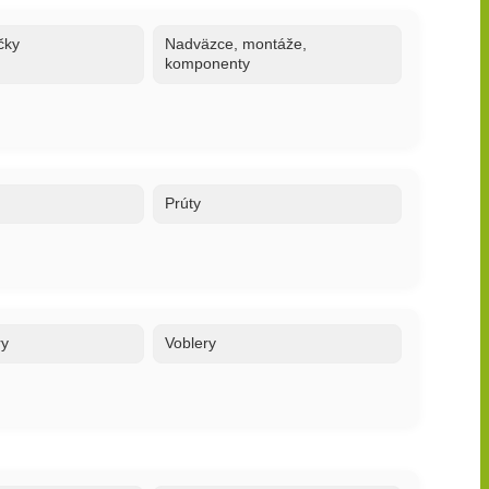
čky
Nadväzce, montáže,
komponenty
Prúty
ry
Voblery