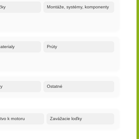
čky
Montáže, systémy, komponenty
terialy
Prúty
ry
Ostatné
stvo k motoru
Zavážacie loďky