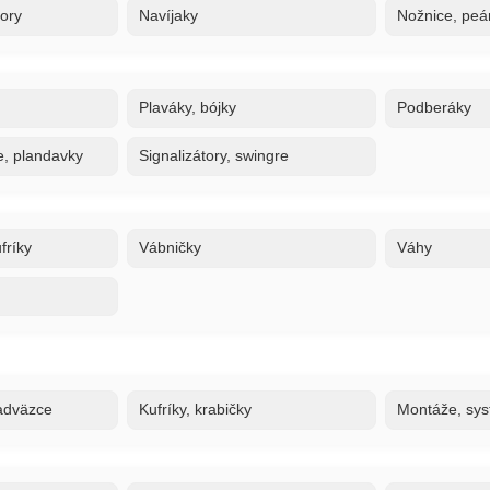
tory
Navíjaky
Nožnice, peán
Plaváky, bójky
Podberáky
e, plandavky
Signalizátory, swingre
fríky
Vábničky
Váhy
adväzce
Kufríky, krabičky
Montáže, sy