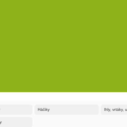
y
Háčiky
Ihly, vrtáky,
y