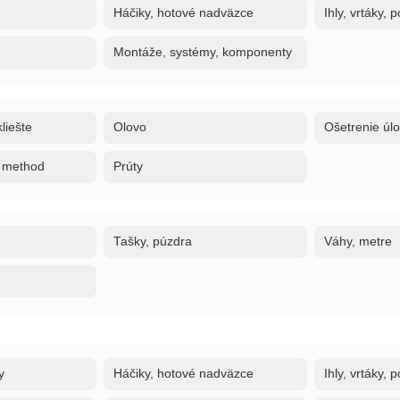
Háčiky, hotové nadväzce
Ihly, vrtáky,
Montáže, systémy, komponenty
liešte
Olovo
Ošetrenie úl
, method
Prúty
Tašky, púzdra
Váhy, metre
y
Háčiky, hotové nadväzce
Ihly, vrtáky,