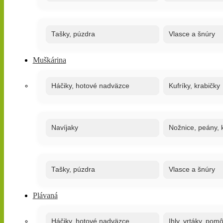
Tašky, púzdra
Vlasce a šnúry
Muškárina
Háčiky, hotové nadväzce
Kufríky, krabičky
Navíjaky
Nožnice, peány, k
Tašky, púzdra
Vlasce a šnúry
Plávaná
Háčiky, hotové nadväzce
Ihly, vrtáky, pom