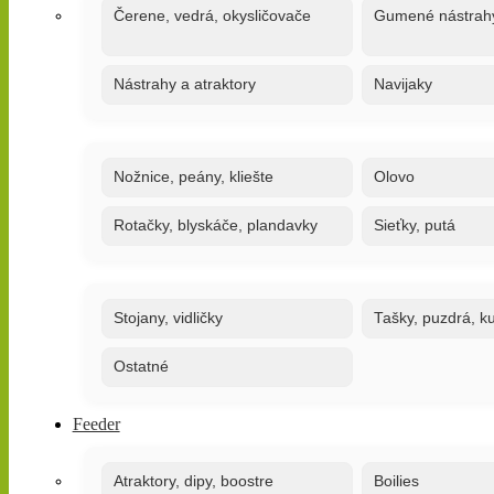
Čerene, vedrá, okysličovače
Gumené nástrah
Nástrahy a atraktory
Navijaky
Nožnice, peány, kliešte
Olovo
Rotačky, blyskáče, plandavky
Sieťky, putá
Stojany, vidličky
Tašky, puzdrá, ku
Ostatné
Feeder
Atraktory, dipy, boostre
Boilies