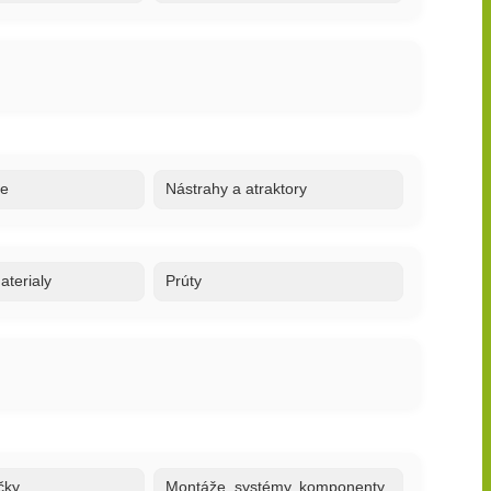
re
Nástrahy a atraktory
terialy
Prúty
čky
Montáže, systémy, komponenty