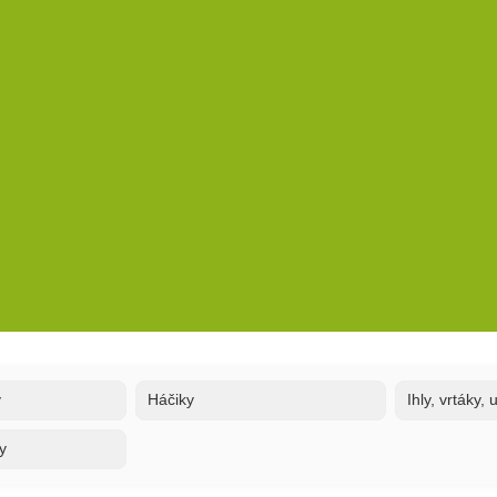
y
Háčiky
Ihly, vrtáky,
y