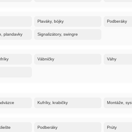
Plaváky, bójky
Podberáky
e, plandavky
Signalizátory, swingre
fríky
Vábničky
Váhy
adväzce
Kufríky, krabičky
Montáže, sy
liešte
Podberáky
Prúty