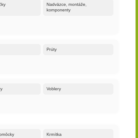
čky
Nadväzce, montáže,
komponenty
Prúty
ry
Voblery
 pomôcky
Krmítka