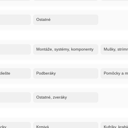
Ostatné
Montáže, systémy, komponenty
Mušky, strím
liešte
Podberáky
Pomôcky a ma
Ostatné, zveráky
ôcky
Krmivá
Kufríky, krabi