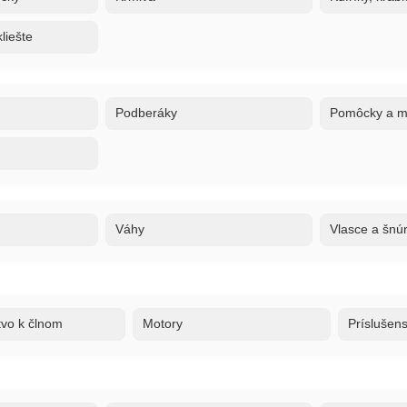
liešte
Podberáky
Pomôcky a ma
Váhy
Vlasce a šnú
tvo k člnom
Motory
Príslušen