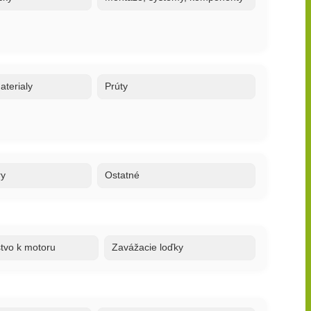
terialy
Prúty
ry
Ostatné
stvo k motoru
Zavážacie loďky