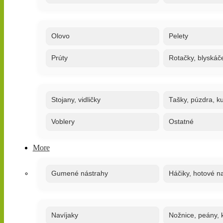
Olovo
Pelety
Prúty
Rotačky, blyskáč
Stojany, vidličky
Tašky, púzdra, ku
Voblery
Ostatné
More
Gumené nástrahy
Háčiky, hotové n
Navíjaky
Nožnice, peány, k