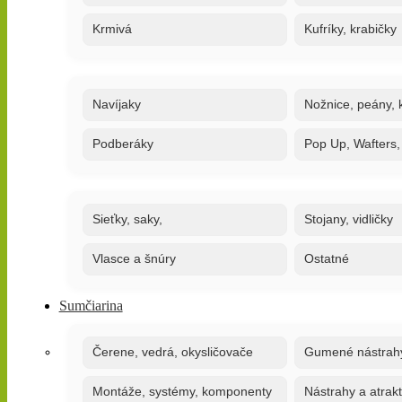
Krmivá
Kufríky, krabičky
Navíjaky
Nožnice, peány, k
Podberáky
Pop Up, Wafters
Sieťky, saky,
Stojany, vidličky
Vlasce a šnúry
Ostatné
Sumčiarina
Čerene, vedrá, okysličovače
Gumené nástrah
Montáže, systémy, komponenty
Nástrahy a atrak