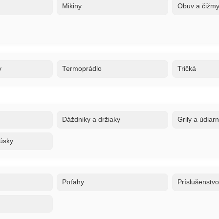
Mikiny
Obuv a čižm
y
Termoprádlo
Tričká
Dáždniky a držiaky
Grily a údiar
úsky
Poťahy
Príslušenstv