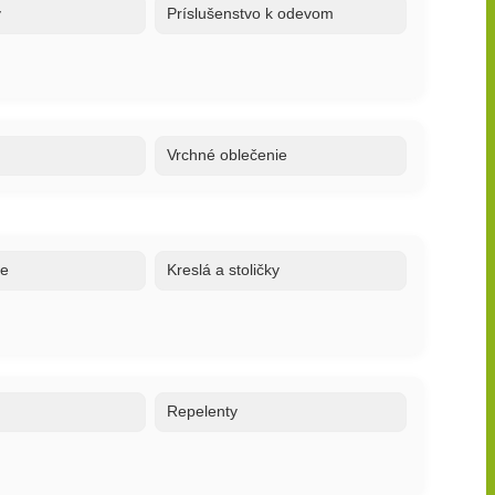
y
Príslušenstvo k odevom
Vrchné oblečenie
ne
Kreslá a stoličky
o
Repelenty