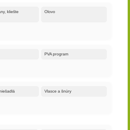
ny, kliešte
Olovo
PVA program
 miešadlá
Vlasce a šnúry