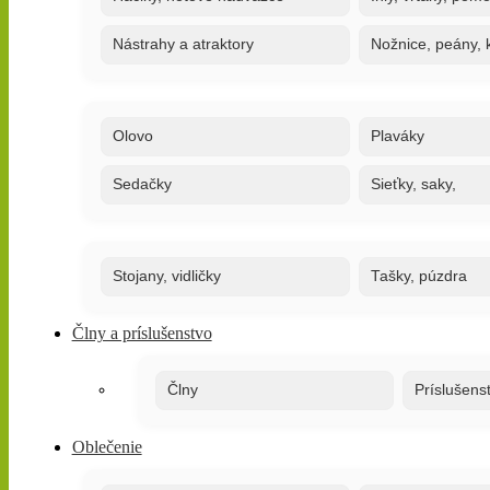
Nástrahy a atraktory
Nožnice, peány, k
Olovo
Plaváky
Sedačky
Sieťky, saky,
Stojany, vidličky
Tašky, púzdra
Člny a príslušenstvo
Člny
Príslušens
Oblečenie