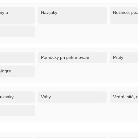
my a
Navijaky
Nožnice, peá
Pomôcky pri prikrmovaní
Prúty
wingre
ruksaky
Váhy
Vedrá, sitá,