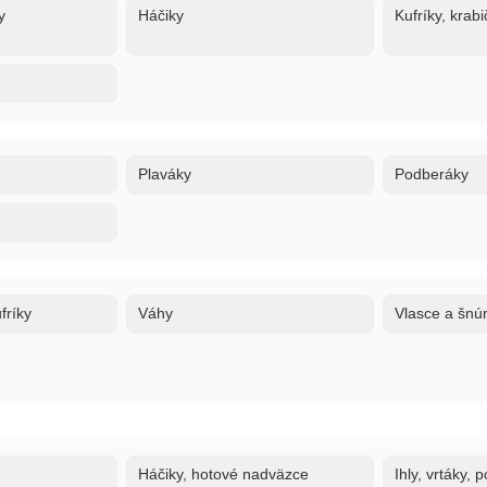
y
Háčiky
Kufríky, krabi
Plaváky
Podberáky
fríky
Váhy
Vlasce a šnú
Háčiky, hotové nadväzce
Ihly, vrtáky,