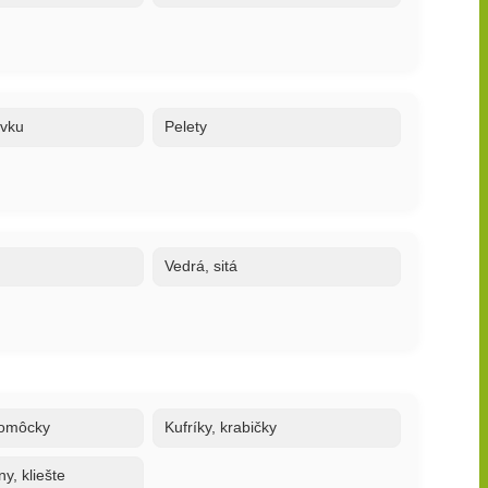
ovku
Pelety
Vedrá, sitá
 pomôcky
Kufríky, krabičky
y, kliešte