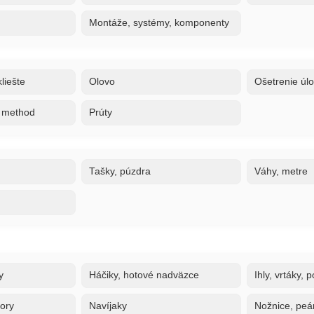
Montáže, systémy, komponenty
liešte
Olovo
Ošetrenie úl
, method
Prúty
Tašky, púzdra
Váhy, metre
y
Háčiky, hotové nadväzce
Ihly, vrtáky,
tory
Navíjaky
Nožnice, peán