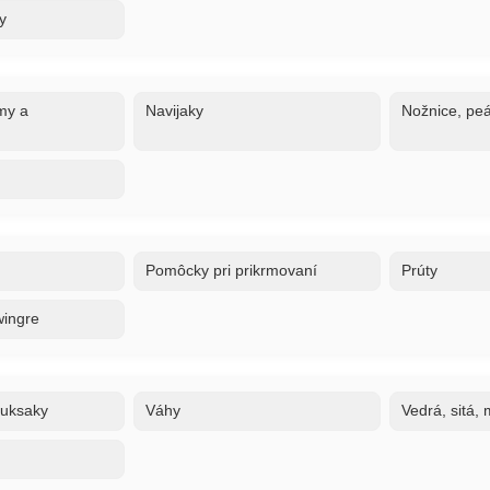
y
my a
Navijaky
Nožnice, peá
Pomôcky pri prikrmovaní
Prúty
wingre
ruksaky
Váhy
Vedrá, sitá,