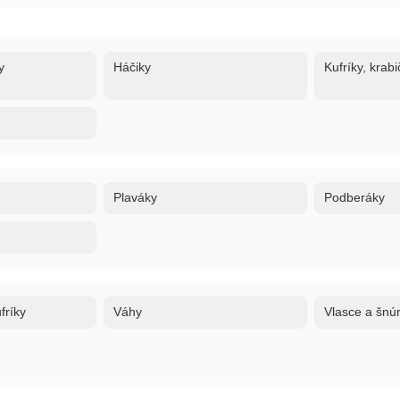
y
Háčiky
Kufríky, krabi
Plaváky
Podberáky
fríky
Váhy
Vlasce a šnú