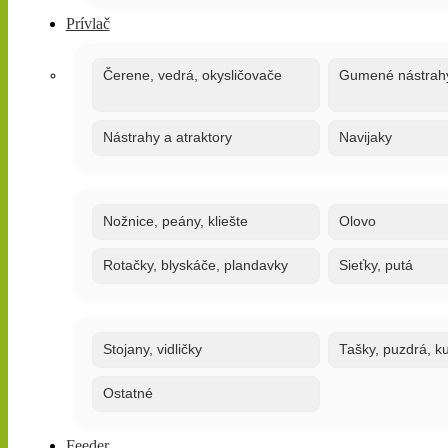
Prívlač
Čerene, vedrá, okysličovače
Gumené nástrah
Nástrahy a atraktory
Navijaky
Nožnice, peány, kliešte
Olovo
Rotačky, blyskáče, plandavky
Sieťky, putá
Stojany, vidličky
Tašky, puzdrá, ku
Ostatné
Feeder