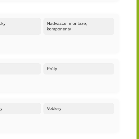
čky
Nadväzce, montáže,
komponenty
Prúty
ry
Voblery