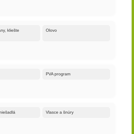
ny, kliešte
Olovo
PVA program
 miešadlá
Vlasce a šnúry