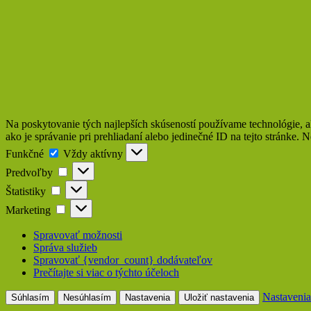
Na poskytovanie tých najlepších skúseností používame technológie, a
ako je správanie pri prehliadaní alebo jedinečné ID na tejto stránke. 
Funkčné
Funkčné
Vždy aktívny
Predvoľby
Predvoľby
Štatistiky
Štatistiky
Marketing
Marketing
Spravovať možnosti
Správa služieb
Spravovať {vendor_count} dodávateľov
Prečítajte si viac o týchto účeloch
Nastavenia
Súhlasím
Nesúhlasím
Nastavenia
Uložiť nastavenia