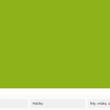
y
Háčiky
Ihly, vrtáky,