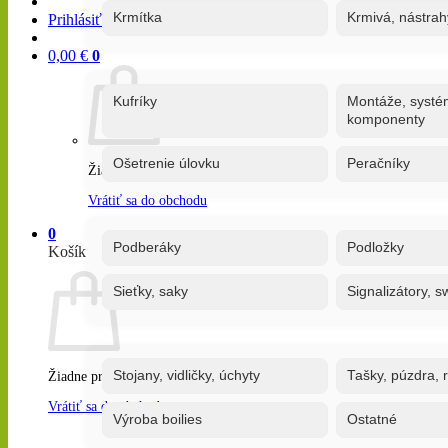
Krmítka
Krmivá, nástrah
Prihlásiť / Registrovať
0,00
€
0
Kufríky
Montáže, systé
komponenty
Ošetrenie úlovku
Peračníky
Žiadne produkty v košíku.
Vrátiť sa do obchodu
0
Podberáky
Podložky
Košík
Sieťky, saky
Signalizátory, s
Stojany, vidličky, úchyty
Tašky, púzdra, 
Žiadne produkty v košíku.
Vrátiť sa do obchodu
Výroba boilies
Ostatné