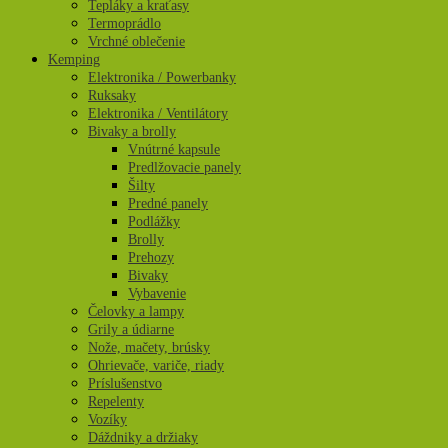
Tepláky a kraťasy
Termoprádlo
Vrchné oblečenie
Kemping
Elektronika / Powerbanky
Ruksaky
Elektronika / Ventilátory
Bivaky a brolly
Vnútrné kapsule
Predlžovacie panely
Šilty
Predné panely
Podlážky
Brolly
Prehozy
Bivaky
Vybavenie
Čelovky a lampy
Grily a údiarne
Nože, mačety, brúsky
Ohrievače, variče, riady
Príslušenstvo
Repelenty
Vozíky
Dáždniky a držiaky