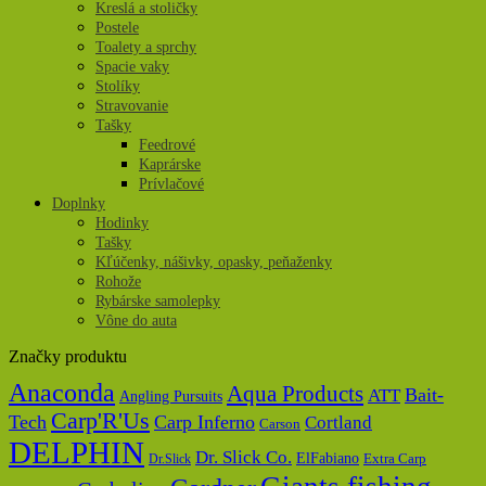
Kreslá a stoličky
Postele
Toalety a sprchy
Spacie vaky
Stolíky
Stravovanie
Tašky
Feedrové
Kaprárske
Prívlačové
Doplnky
Hodinky
Tašky
Kľúčenky, nášivky, opasky, peňaženky
Rohože
Rybárske samolepky
Vône do auta
Značky produktu
Anaconda
Aqua Products
Bait-
ATT
Angling Pursuits
Carp'R'Us
Tech
Carp Inferno
Cortland
Carson
DELPHIN
Dr. Slick Co.
ElFabiano
Dr.Slick
Extra Carp