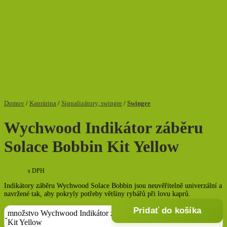
Domov
/
Kaprárina
/
Signalizátory, swingre
/
Swingre
Wychwood Indikátor záběru
Solace Bobbin Kit Yellow
19,82
€
s DPH
Indikátory záběru Wychwood Solace Bobbin jsou neuvěřitelně univerzální a
navržené tak, aby pokryly potřeby většiny rybářů při lovu kaprů.
Pridať do košíka
množstvo Wychwood Indikátor záběru Solace Bobbin
Kit Yellow