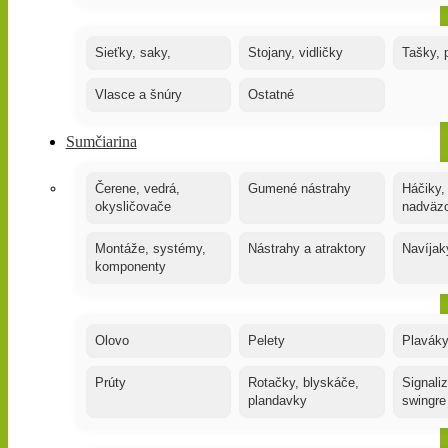
Sieťky, saky,
Stojany, vidličky
Tašky, 
Vlasce a šnúry
Ostatné
Sumčiarina
Čerene, vedrá,
Gumené nástrahy
Háčiky,
okysličovače
nadväz
Montáže, systémy,
Nástrahy a atraktory
Navíjak
komponenty
Olovo
Pelety
Plaváky
Prúty
Rotačky, blyskáče,
Signaliz
plandavky
swingre