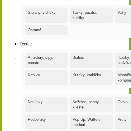
Stojany, vidličky
Tašky, puzdrá,
Váhy
kufríky
Ostatné
Feeder
Atraktory, dipy,
Boilies
Háčiky,
boostre
nadväz
Krmivá
Kufríky, krabičky
Montáže
kompon
Navíjaky
Nožnice, peány,
Olovo
kliešte
Podberáky
Pop Up, Wafters,
Prúty
method