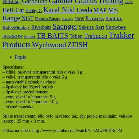
Giants fishing
Gardner
Garbolino
Filfishing
Greys
Karel Nikl
MS
Hell-Cat
Leeda
MAP
Hobby-G
Range
NGT
Prowess
Rapture
Plastica Panaro
PROS
Plastilys
Saenger
Sert
Snowbee
Riverbaits
Sakura
RidgeMonkey
Trakker
TB BAITS
Trabucco
Teben
SPARROW
Sunset
Products
Wychwood
ZFISH
Popis
Specifikace:
– štíhlé, barevné transparentní tělo o váze 3 g
– velké, transparentní tělo o váze 6 g
– nastavitelný zámek na vlasec
– 6palcový kuličkový řetízek
– 3palcové otočné rameno
– extra závaží o hmotnosti 5 g
– extra závaží o hmotnosti 10 g
– včetně raménka
Štíhlé transparentní tělo bylo navrženo tak, aby pojalo maximální velikost
izotopu 25 mm x 3 mm.
Odkaz na video: http://www.youtube.com/watch?v=zMw9RtZRobM