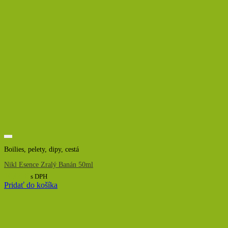
Boilies, pelety, dipy, cestá
Nikl Esence Zralý Banán 50ml
10,00
€
s DPH
Pridať do košíka