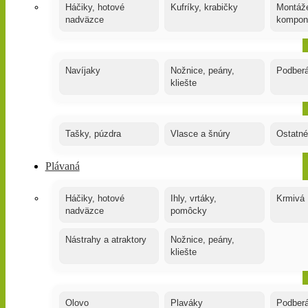
Háčiky, hotové
Kufríky, krabičky
Montáže
nadväzce
kompon
Navíjaky
Nožnice, peány,
Podber
kliešte
Tašky, púzdra
Vlasce a šnúry
Ostatné
Plávaná
Háčiky, hotové
Ihly, vrtáky,
Krmivá
nadväzce
pomôcky
Nástrahy a atraktory
Nožnice, peány,
kliešte
Olovo
Plaváky
Podber