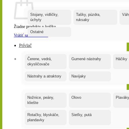
Stojany, vidličky,
Tašky, púzdra,
Váh
úchyty
ruksaky
Žiadne produkty v košíku.
Ostatné
Vrátiť sa do obchodu
Prívlač
Čerene, vedrá,
Gumené nástrahy
Háčiky
okysličovače
Nástrahy a atraktory
Navijaky
Nožnice, peány,
Olovo
Plavák
kliešte
Rotačky, blyskáče,
Sieťky, putá
plandavky