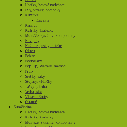
Háčiky, hotové nadväzce
Ihly, vrtáky, pomôcky
Krmítka
Závesné
Krmivá
Kufríky, krabičky
Montáže, systémy, komponenty
Navíjaky
Nožnice, peány, kliešte
Olovo
Pelety
Podberáky
Pop Up, Wafters, method
Prúty
Sieťky, saky
Stojany, vidličky
Tašky, púzdra
Vedrá, sitá
Vlasce a šnúry
Ostatné
Sumčiarina
Háčiky, hotové nadväzce
Kufríky, krabičky
Montáže, systémy, komponenty