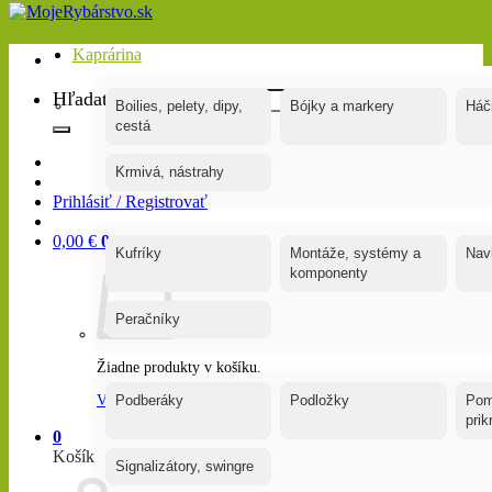
Kaprárina
Hľadať:
Boilies, pelety, dipy,
Bójky a markery
Háč
cestá
Krmivá, nástrahy
Prihlásiť / Registrovať
0,00
€
0
Kufríky
Montáže, systémy a
Nav
komponenty
Peračníky
Žiadne produkty v košíku.
Vrátiť sa do obchodu
Podberáky
Podložky
Pom
pri
0
Košík
Signalizátory, swingre