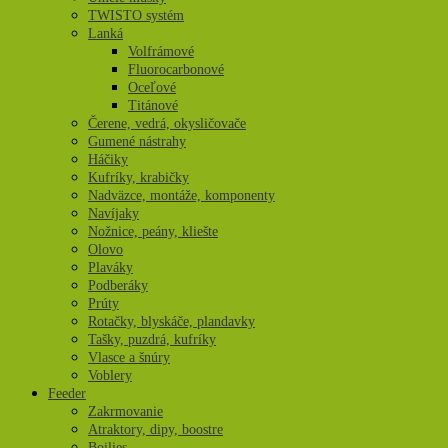
TWISTO systém
Lanká
Volfrámové
Fluorocarbonové
Oceľové
Titánové
Čerene, vedrá, okysličovače
Gumené nástrahy
Háčiky
Kufríky, krabičky
Nadväzce, montáže, komponenty
Navíjaky
Nožnice, peány, kliešte
Olovo
Plaváky
Podberáky
Prúty
Rotačky, blyskáče, plandavky
Tašky, puzdrá, kufríky
Vlasce a šnúry
Voblery
Feeder
Zakrmovanie
Atraktory, dipy, boostre
Boilies