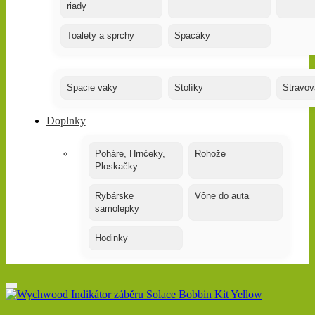
riady
Toalety a sprchy
Spacáky
Spacie vaky
Stolíky
Stravov
Doplnky
Poháre, Hrnčeky,
Rohože
Ploskačky
Rybárske
Vône do auta
samolepky
Hodinky