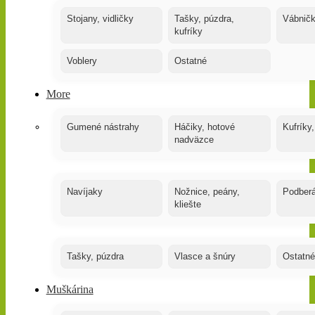
Stojany, vidličky
Tašky, púzdra,
Vábnič
kufríky
Voblery
Ostatné
More
Gumené nástrahy
Háčiky, hotové
Kufríky,
nadväzce
Navíjaky
Nožnice, peány,
Podber
kliešte
Tašky, púzdra
Vlasce a šnúry
Ostatné
Muškárina