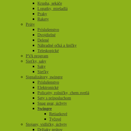
Krusha, sekáče
Lopatky, miešadlá
Praky
Rakety
Prúty
Príslušenstvo
Dvojdielné
Delené
Náhradné očká a špičky
Teleskopické
PVA program
Sieťky, saky
Saky
Sieťky
Signalizátory, swingre
Príslušenstvo
Elektronické
Policajty, rolničky, chem.svetlá
Sety s príposluchom
Snag gear, úchyty
Swingre
Retiazkové
Tyčové
Stojany, vidličky, úchyty
Držiaky prútov