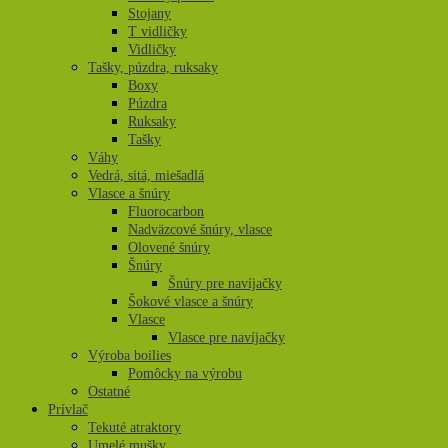
Stojany
T vidličky
Vidličky
Tašky, púzdra, ruksaky
Boxy
Púzdra
Ruksaky
Tašky
Váhy
Vedrá, sitá, miešadlá
Vlasce a šnúry
Fluorocarbon
Nadväzcové šnúry, vlasce
Olovené šnúry
Šnúry
Šnúry pre navíjačky
Šokové vlasce a šnúry
Vlasce
Vlasce pre navíjačky
Výroba boilies
Pomôcky na výrobu
Ostatné
Prívlač
Tekuté atraktory
Umelé mušky