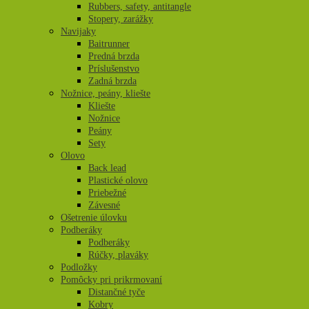
Rubbers, safety, antitangle
Stopery, zarážky
Navijaky
Baitrunner
Predná brzda
Príslušenstvo
Zadná brzda
Nožnice, peány, kliešte
Kliešte
Nožnice
Peány
Sety
Olovo
Back lead
Plastické olovo
Priebežné
Závesné
Ošetrenie úlovku
Podberáky
Podberáky
Rúčky, plaváky
Podložky
Pomôcky pri prikrmovaní
Distančné tyče
Kobry