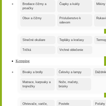
Brodiace čižmy a
Čiapky a kukly
Mikiny
prsačky
Obuv a čižmy
Príslušenstvo k
Rukavi
odevom
Slnečné okuliare
Tepláky a kraťasy
Termop
Tričká
Vrchné oblečenie
Kemping
Bivaky a brolly
Čelovky a lampy
Dáždnik
Matrace, karpsaky a
Nože, mačety,
trojnožky
brúsky
Ohrievače, variče,
Postele
Poťahy