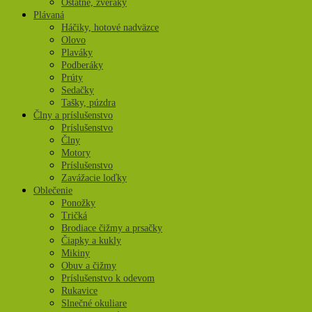
Ostatné, zveráky
Plávaná
Háčiky, hotové nadväzce
Olovo
Plaváky
Podberáky
Prúty
Sedačky
Tašky, púzdra
Člny a príslušenstvo
Príslušenstvo
Člny
Motory
Príslušenstvo
Zavážacie loďky
Oblečenie
Ponožky
Tričká
Brodiace čižmy a prsačky
Čiapky a kukly
Mikiny
Obuv a čižmy
Príslušenstvo k odevom
Rukavice
Slnečné okuliare