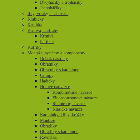
Dvojháčiky a trojháčiky
Jednoháčiky
Ihly, vrtáky, uťahovače
Krabičky
Krmítka
Krmivá, nástrahy
Krmivá
Partikel
Kufríky
Montáže, systémy a komponenty
Držiak nástrahy
Obratníky
Obratníky s karabínou
Crimpy
Hadičky
Hotové nadväzce
Kombinované návazce
Fluorocarbonové návazce
Ronnie rig návazce
Klasické návazce
Karabínky, klipy, krúžky
Montáže
Obratlíky
Obratlíky s karabínou
Rovnátka