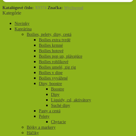
Katalógové číslo:
X9374
Značka:
Wychwood
Kategórie
Novinky
Kaprárina
Boilies, pelety, dipy, cestá
Boilies extra tvrdé
Boilies krmné
Boilies hotové
Boilies pop up, plávajúce
Boilies rohlíkové
Boilies umelé, zig rig
Boilies v dipe
Boilies vyvážené
Dipy, boostre
Boostre
Dipy
Liquidy, csl, aktivátory
Suché dipy
Pasty a cestá
Pelety
Chytacie
Bójky a markery
Háčiky