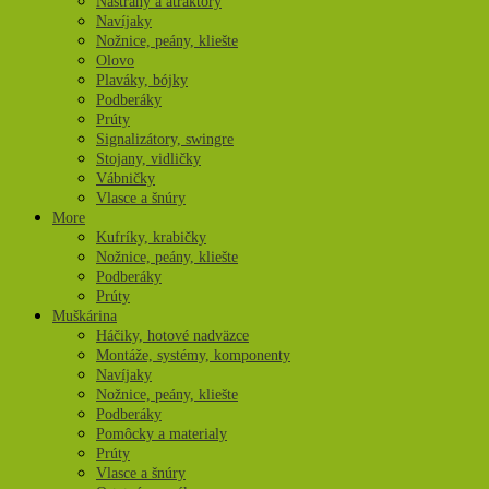
Nástrahy a atraktory
Navíjaky
Nožnice, peány, kliešte
Olovo
Plaváky, bójky
Podberáky
Prúty
Signalizátory, swingre
Stojany, vidličky
Vábničky
Vlasce a šnúry
More
Kufríky, krabičky
Nožnice, peány, kliešte
Podberáky
Prúty
Muškárina
Háčiky, hotové nadväzce
Montáže, systémy, komponenty
Navíjaky
Nožnice, peány, kliešte
Podberáky
Pomôcky a materialy
Prúty
Vlasce a šnúry