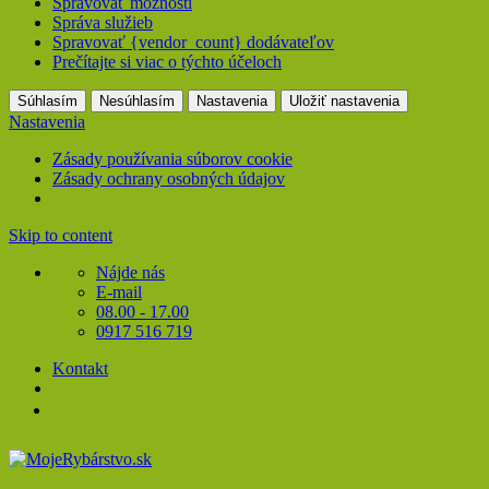
Spravovať možnosti
Správa služieb
Spravovať {vendor_count} dodávateľov
Prečítajte si viac o týchto účeloch
Súhlasím
Nesúhlasím
Nastavenia
Uložiť nastavenia
Nastavenia
Zásady používania súborov cookie
Zásady ochrany osobných údajov
Skip to content
Nájde nás
E-mail
08.00 - 17.00
0917 516 719
Kontakt