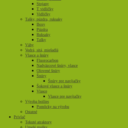
Stojany
T vidličky
Vidličky
Tašky, púzdra, ruksaky
Boxy
Púzdra
Ruksaky
Tašky
Váhy
Vedrá, sitá, miešadlá
Vlasce a šnúry
Fluorocarbon
Nadväzcové šnúry, vlasce
Olovené šnúry
Šnúry
Šnúry pre navíjačky
Šokové vlasce a šnúry
Vlasce
Vlasce pre navíjačky
Výroba boilies
Pomôcky na výrobu
Ostatné
Prívlač
Tekuté atraktory
Umelé mušky