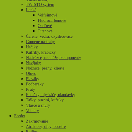
TWISTO systém
Lanká
Volfrámové
Fluorocarbonové
Oceľové
Titánové
Čerene, vedrá, okysličovače
Gumené nástrahy
Háčiky
Kufríky, krabičky
Nadväzce, montáže, komponenty
Navíjaky
Nožnice, peány, kliešte
Olovo
Plaváky
Podberáky
Prúty
Rotačky, blyskáče, plandavky
Tašky, puzdrá, kufríky
Vlasce a šnúry
Voblery
Feeder
Zakrmovanie
Atraktory, dipy, boostre
Boilies