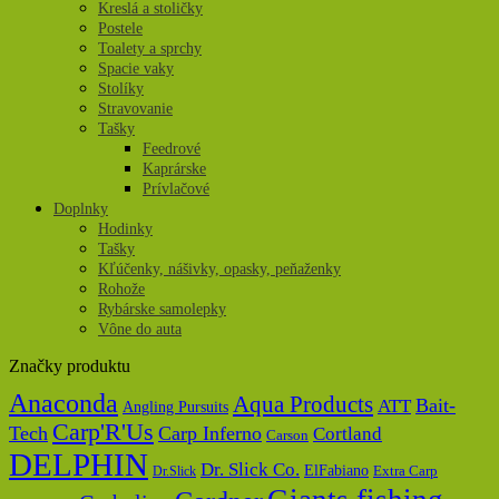
Kreslá a stoličky
Postele
Toalety a sprchy
Spacie vaky
Stolíky
Stravovanie
Tašky
Feedrové
Kaprárske
Prívlačové
Doplnky
Hodinky
Tašky
Kľúčenky, nášivky, opasky, peňaženky
Rohože
Rybárske samolepky
Vône do auta
Značky produktu
Anaconda
Aqua Products
Bait-
ATT
Angling Pursuits
Carp'R'Us
Tech
Carp Inferno
Cortland
Carson
DELPHIN
Dr. Slick Co.
ElFabiano
Dr.Slick
Extra Carp