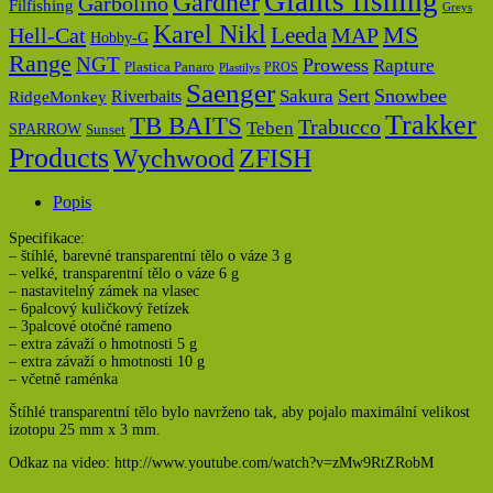
Giants fishing
Gardner
Garbolino
Filfishing
Greys
Karel Nikl
MS
Hell-Cat
Leeda
MAP
Hobby-G
Range
NGT
Prowess
Rapture
Plastica Panaro
PROS
Plastilys
Saenger
Sert
Snowbee
Riverbaits
Sakura
RidgeMonkey
Trakker
TB BAITS
Trabucco
Teben
SPARROW
Sunset
Products
Wychwood
ZFISH
Popis
Specifikace:
– štíhlé, barevné transparentní tělo o váze 3 g
– velké, transparentní tělo o váze 6 g
– nastavitelný zámek na vlasec
– 6palcový kuličkový řetízek
– 3palcové otočné rameno
– extra závaží o hmotnosti 5 g
– extra závaží o hmotnosti 10 g
– včetně raménka
Štíhlé transparentní tělo bylo navrženo tak, aby pojalo maximální velikost
izotopu 25 mm x 3 mm.
Odkaz na video: http://www.youtube.com/watch?v=zMw9RtZRobM