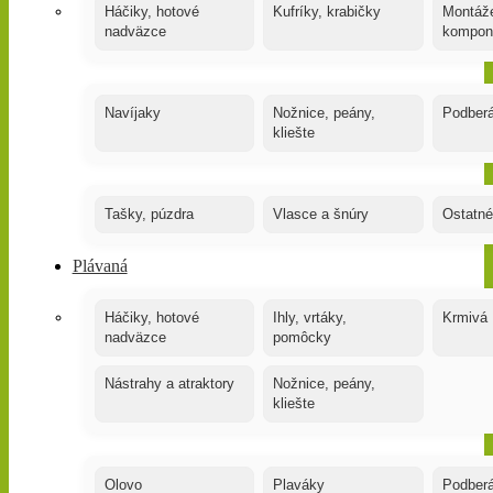
Háčiky, hotové
Kufríky, krabičky
Montáže
nadväzce
kompon
Navíjaky
Nožnice, peány,
Podber
kliešte
Tašky, púzdra
Vlasce a šnúry
Ostatné
Plávaná
Háčiky, hotové
Ihly, vrtáky,
Krmivá
nadväzce
pomôcky
Nástrahy a atraktory
Nožnice, peány,
kliešte
Olovo
Plaváky
Podber