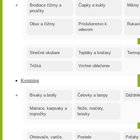
Brodiace čižmy a
Čiapky a kukly
Mikiny
prsačky
Obuv a čižmy
Príslušenstvo k
Rukavi
odevom
Slnečné okuliare
Tepláky a kraťasy
Termop
Tričká
Vrchné oblečenie
Kemping
Bivaky a brolly
Čelovky a lampy
Dáždnik
Matrace, karpsaky a
Nože, mačety,
trojnožky
brúsky
Ohrievače, variče,
Postele
Poťahy