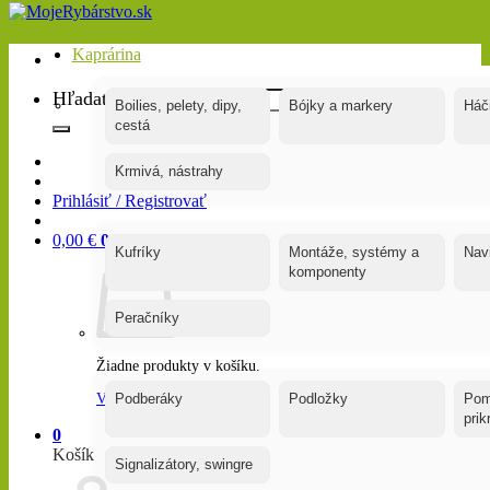
Kaprárina
Hľadať:
Boilies, pelety, dipy,
Bójky a markery
Háč
cestá
Krmivá, nástrahy
Prihlásiť / Registrovať
0,00
€
0
Kufríky
Montáže, systémy a
Nav
komponenty
Peračníky
Žiadne produkty v košíku.
Vrátiť sa do obchodu
Podberáky
Podložky
Pom
pri
0
Košík
Signalizátory, swingre