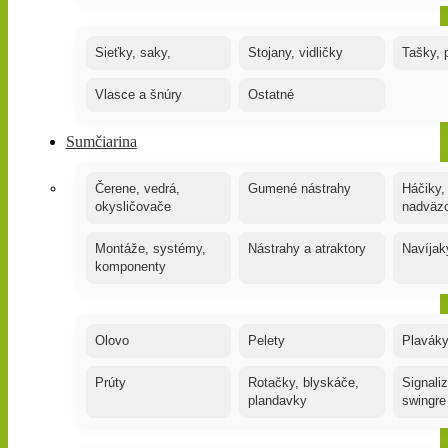
Sieťky, saky,
Stojany, vidličky
Tašky, 
Vlasce a šnúry
Ostatné
Sumčiarina
Čerene, vedrá,
Gumené nástrahy
Háčiky,
okysličovače
nadväz
Montáže, systémy,
Nástrahy a atraktory
Navíjak
komponenty
Olovo
Pelety
Plaváky
Prúty
Rotačky, blyskáče,
Signaliz
plandavky
swingre