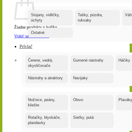
Stojany, vidličky,
Tašky, púzdra,
Váh
úchyty
ruksaky
Žiadne produkty v košíku.
Ostatné
Vrátiť sa do obchodu
Prívlač
Čerene, vedrá,
Gumené nástrahy
Háčiky
okysličovače
Nástrahy a atraktory
Navijaky
Nožnice, peány,
Olovo
Plavák
kliešte
Rotačky, blyskáče,
Sieťky, putá
plandavky