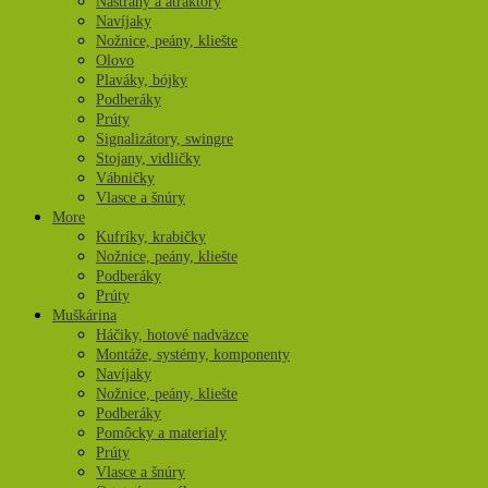
Nástrahy a atraktory
Navíjaky
Nožnice, peány, kliešte
Olovo
Plaváky, bójky
Podberáky
Prúty
Signalizátory, swingre
Stojany, vidličky
Vábničky
Vlasce a šnúry
More
Kufríky, krabičky
Nožnice, peány, kliešte
Podberáky
Prúty
Muškárina
Háčiky, hotové nadväzce
Montáže, systémy, komponenty
Navíjaky
Nožnice, peány, kliešte
Podberáky
Pomôcky a materialy
Prúty
Vlasce a šnúry