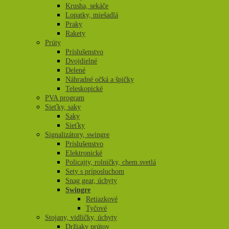
Krusha, sekáče
Lopatky, miešadlá
Praky
Rakety
Prúty
Príslušenstvo
Dvojdielné
Delené
Náhradné očká a špičky
Teleskopické
PVA program
Sieťky, saky
Saky
Sieťky
Signalizátory, swingre
Príslušenstvo
Elektronické
Policajty, rolničky, chem.svetlá
Sety s príposluchom
Snag gear, úchyty
Swingre
Retiazkové
Tyčové
Stojany, vidličky, úchyty
Držiaky prútov