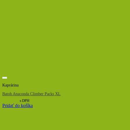
Kaprárina
Batoh Anaconda Climber Packs XL
155,48
€
s DPH
Pridať do košíka