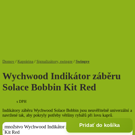
Domov
/
Kaprárina
/
Signalizátory, swingre
/
Swingre
Wychwood Indikátor záběru
Solace Bobbin Kit Red
19,82
€
s DPH
Indikátory záběru Wychwood Solace Bobbin jsou neuvěřitelně univerzální a
navržené tak, aby pokryly potřeby většiny rybářů při lovu kaprů.
Pridať do košíka
množstvo Wychwood Indikátor záběru Solace Bobbin
Kit Red