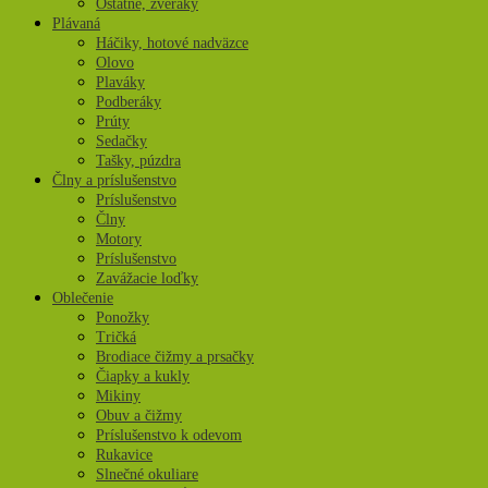
Ostatné, zveráky
Plávaná
Háčiky, hotové nadväzce
Olovo
Plaváky
Podberáky
Prúty
Sedačky
Tašky, púzdra
Člny a príslušenstvo
Príslušenstvo
Člny
Motory
Príslušenstvo
Zavážacie loďky
Oblečenie
Ponožky
Tričká
Brodiace čižmy a prsačky
Čiapky a kukly
Mikiny
Obuv a čižmy
Príslušenstvo k odevom
Rukavice
Slnečné okuliare