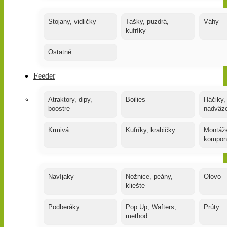
Stojany, vidličky
Tašky, puzdrá,
Váhy
kufríky
Ostatné
Feeder
Atraktory, dipy,
Boilies
Háčiky,
boostre
nadväz
Krmivá
Kufríky, krabičky
Montáže
kompon
Navíjaky
Nožnice, peány,
Olovo
kliešte
Podberáky
Pop Up, Wafters,
Prúty
method