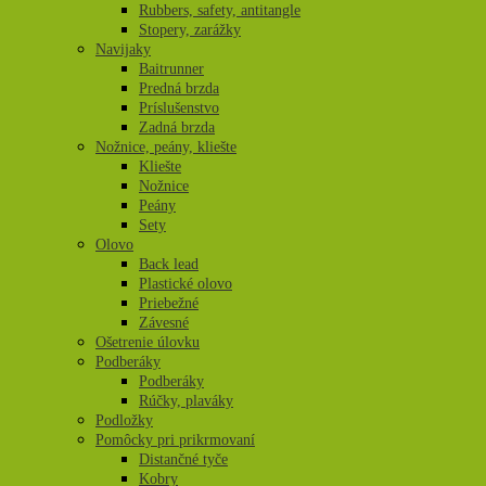
Rubbers, safety, antitangle
Stopery, zarážky
Navijaky
Baitrunner
Predná brzda
Príslušenstvo
Zadná brzda
Nožnice, peány, kliešte
Kliešte
Nožnice
Peány
Sety
Olovo
Back lead
Plastické olovo
Priebežné
Závesné
Ošetrenie úlovku
Podberáky
Podberáky
Rúčky, plaváky
Podložky
Pomôcky pri prikrmovaní
Distančné tyče
Kobry