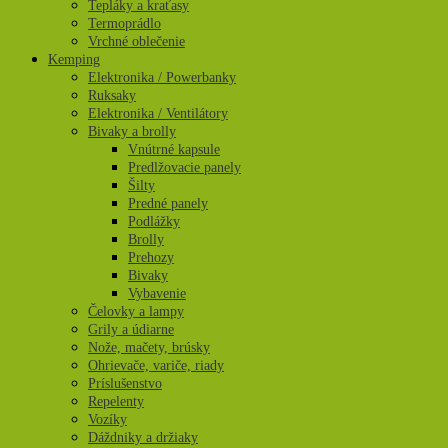
Tepláky a kraťasy
Termoprádlo
Vrchné oblečenie
Kemping
Elektronika / Powerbanky
Ruksaky
Elektronika / Ventilátory
Bivaky a brolly
Vnútrné kapsule
Predlžovacie panely
Šilty
Predné panely
Podlážky
Brolly
Prehozy
Bivaky
Vybavenie
Čelovky a lampy
Grily a údiarne
Nože, mačety, brúsky
Ohrievače, variče, riady
Príslušenstvo
Repelenty
Vozíky
Dáždniky a držiaky