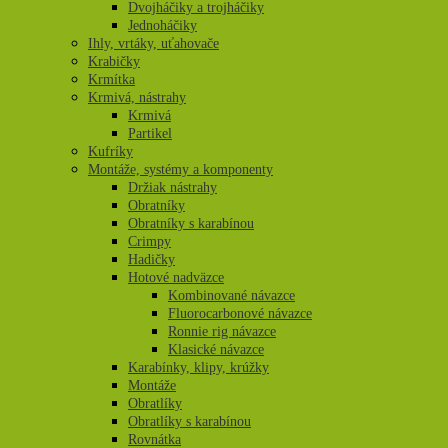
Dvojháčiky a trojháčiky
Jednoháčiky
Ihly, vrtáky, uťahovače
Krabičky
Krmítka
Krmivá, nástrahy
Krmivá
Partikel
Kufríky
Montáže, systémy a komponenty
Držiak nástrahy
Obratníky
Obratníky s karabínou
Crimpy
Hadičky
Hotové nadväzce
Kombinované návazce
Fluorocarbonové návazce
Ronnie rig návazce
Klasické návazce
Karabínky, klipy, krúžky
Montáže
Obratlíky
Obratlíky s karabínou
Rovnátka