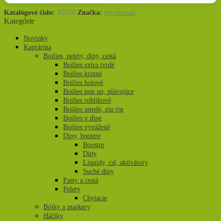
Katalógové číslo:
X9370
Značka:
Wychwood
Kategórie
Novinky
Kaprárina
Boilies, pelety, dipy, cestá
Boilies extra tvrdé
Boilies krmné
Boilies hotové
Boilies pop up, plávajúce
Boilies rohlíkové
Boilies umelé, zig rig
Boilies v dipe
Boilies vyvážené
Dipy, boostre
Boostre
Dipy
Liquidy, csl, aktivátory
Suché dipy
Pasty a cestá
Pelety
Chytacie
Bójky a markery
Háčiky