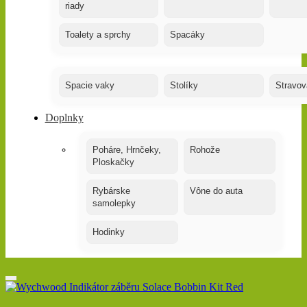
riady
Toalety a sprchy
Spacáky
Spacie vaky
Stolíky
Stravov
Doplnky
Poháre, Hrnčeky,
Rohože
Ploskačky
Rybárske
Vône do auta
samolepky
Hodinky