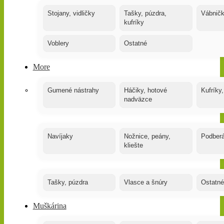
Stojany, vidličky
Tašky, púzdra,
Vábnič
kufríky
Voblery
Ostatné
More
Gumené nástrahy
Háčiky, hotové
Kufríky,
nadväzce
Navíjaky
Nožnice, peány,
Podber
kliešte
Tašky, púzdra
Vlasce a šnúry
Ostatné
Muškárina