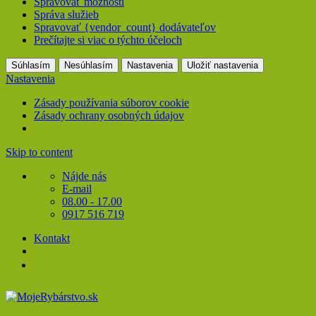
Spravovať možnosti
Správa služieb
Spravovať {vendor_count} dodávateľov
Prečítajte si viac o týchto účeloch
Súhlasím
Nesúhlasím
Nastavenia
Uložiť nastavenia
Nastavenia
Zásady používania súborov cookie
Zásady ochrany osobných údajov
Skip to content
Nájde nás
E-mail
08.00 - 17.00
0917 516 719
Kontakt