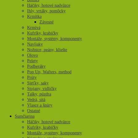
Háčiky, hotové nadväzce
Ihly, vrtáky, pomôcky
Krmítka
Závesné
Krmivá
Kufríky, krabičky
Montáže, systémy, komponenty
Navíjaky
Nožnice, peány, kliešte
Olovo
Pelety
Podberáky
Pop Up, Wafters, method
Prúty
Sieťky, saky
Stojany, vidličky
Tašky, púzdra
Vedrá, sitá
Vlasce a šnúry
Ostatné
Sumčiarina
Háčiky, hotové nadväzce
Kufríky, krabičky
Montáže, systémy, komponenty