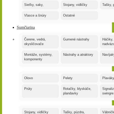
Sieťky, saky,
Stojany, vidličky
Tašky, 
Vlasce a šnúry
Ostatné
Sumčiarina
Čerene, vedrá,
Gumené nástrahy
Háčiky,
okysličovače
nadväz
Montáže, systémy,
Nástrahy a atraktory
Navíjak
komponenty
Olovo
Pelety
Plaváky
Prúty
Rotačky, blyskáče,
Signaliz
plandavky
swingre
Stojany, vidličky
Tašky, púzdra,
Vábnič