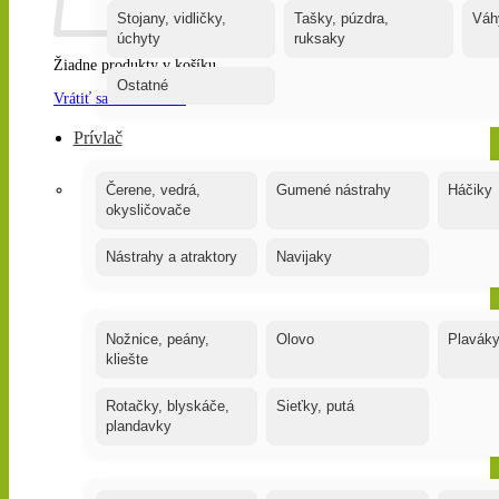
Stojany, vidličky,
Tašky, púzdra,
Váh
úchyty
ruksaky
Žiadne produkty v košíku.
Ostatné
Vrátiť sa do obchodu
Prívlač
Čerene, vedrá,
Gumené nástrahy
Háčiky
okysličovače
Nástrahy a atraktory
Navijaky
Nožnice, peány,
Olovo
Plavák
kliešte
Rotačky, blyskáče,
Sieťky, putá
plandavky