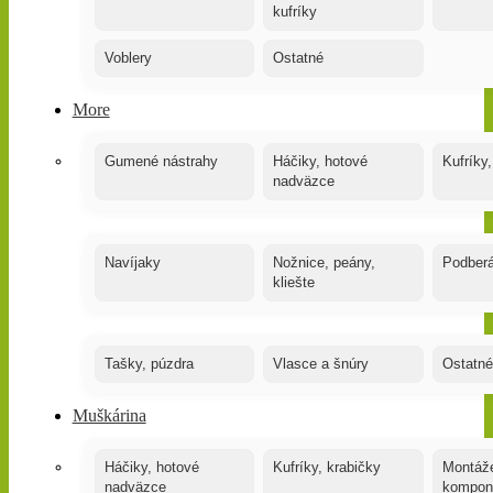
kufríky
Voblery
Ostatné
More
Gumené nástrahy
Háčiky, hotové
Kufríky,
nadväzce
Navíjaky
Nožnice, peány,
Podber
kliešte
Tašky, púzdra
Vlasce a šnúry
Ostatné
Muškárina
Háčiky, hotové
Kufríky, krabičky
Montáže
nadväzce
kompon