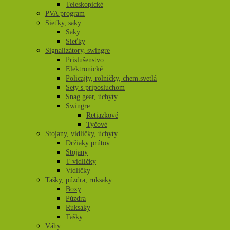
Teleskopické
PVA program
Sieťky, saky
Saky
Sieťky
Signalizátory, swingre
Príslušenstvo
Elektronické
Policajty, rolničky, chem.svetlá
Sety s príposluchom
Snag gear, úchyty
Swingre
Retiazkové
Tyčové
Stojany, vidličky, úchyty
Držiaky prútov
Stojany
T vidličky
Vidličky
Tašky, púzdra, ruksaky
Boxy
Púzdra
Ruksaky
Tašky
Váhy