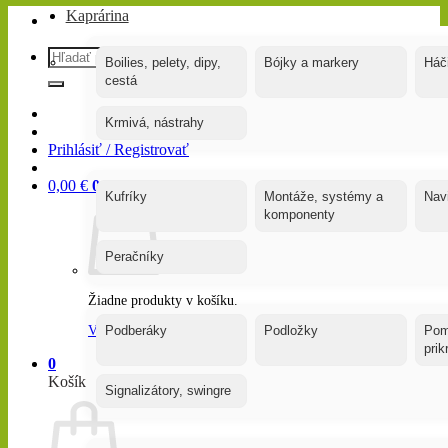
Kaprárina
Hľadať:
Boilies, pelety, dipy,
Bójky a markery
Háč
cestá
Krmivá, nástrahy
Prihlásiť / Registrovať
0,00
€
0
Kufríky
Montáže, systémy a
Nav
komponenty
Peračníky
Žiadne produkty v košíku.
Vrátiť sa do obchodu
Podberáky
Podložky
Pom
pri
0
Košík
Signalizátory, swingre