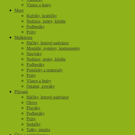
Vlasce a šnúry
More
Kufríky, krabičky
Nožnice, peány, kliešte
Podberáky
Prúty
Muškárina
Háčiky, hotové nadväzce
Montáže, systémy, komponenty
Navíjaky
Nožnice, peány, kliešte
Podberáky
Pomôcky a materialy
Prúty
Vlasce a šnúry
Ostatné, zveráky
Plávaná
Háčiky, hotové nadväzce
Olovo
Plaváky
Podberáky
Prúty
Sedačky
Tašky, púzdra