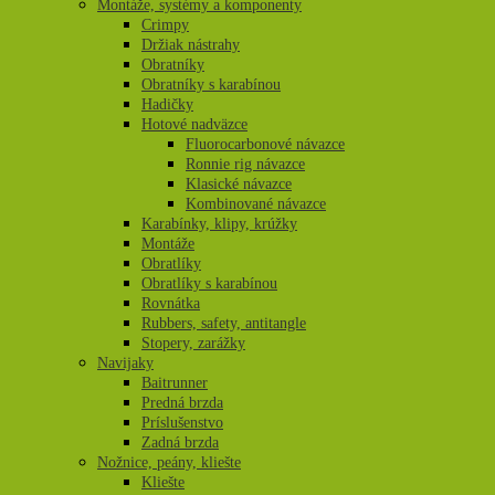
Montáže, systémy a komponenty
Crimpy
Držiak nástrahy
Obratníky
Obratníky s karabínou
Hadičky
Hotové nadväzce
Fluorocarbonové návazce
Ronnie rig návazce
Klasické návazce
Kombinované návazce
Karabínky, klipy, krúžky
Montáže
Obratlíky
Obratlíky s karabínou
Rovnátka
Rubbers, safety, antitangle
Stopery, zarážky
Navijaky
Baitrunner
Predná brzda
Príslušenstvo
Zadná brzda
Nožnice, peány, kliešte
Kliešte