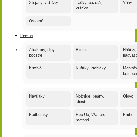
Stojany, vidličky
Tašky, puzdrá,
Váhy
kufríky
Ostatné
Feeder
Atraktory, dipy,
Boilies
Háčiky,
boostre
nadväz
Krmivá
Kufríky, krabičky
Montáže
kompon
Navíjaky
Nožnice, peány,
Olovo
kliešte
Podberáky
Pop Up, Wafters,
Prúty
method