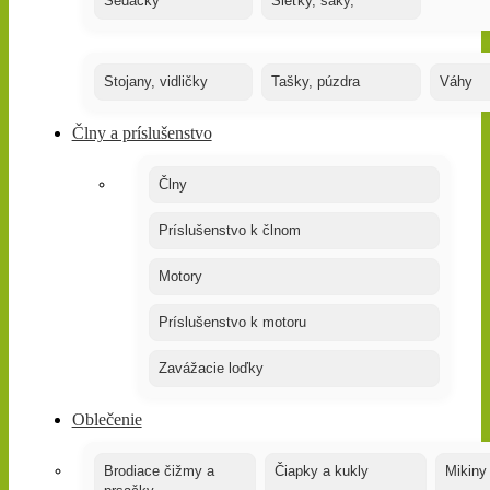
Sedačky
Sieťky, saky,
Stojany, vidličky
Tašky, púzdra
Váhy
Člny a príslušenstvo
Člny
Príslušenstvo k člnom
Motory
Príslušenstvo k motoru
Zavážacie loďky
Oblečenie
Brodiace čižmy a
Čiapky a kukly
Mikiny