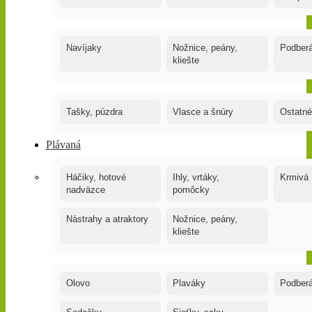
Navíjaky
Nožnice, peány,
Podber
kliešte
Tašky, púzdra
Vlasce a šnúry
Ostatné
Plávaná
Háčiky, hotové
Ihly, vrtáky,
Krmivá
nadväzce
pomôcky
Nástrahy a atraktory
Nožnice, peány,
kliešte
Olovo
Plaváky
Podber