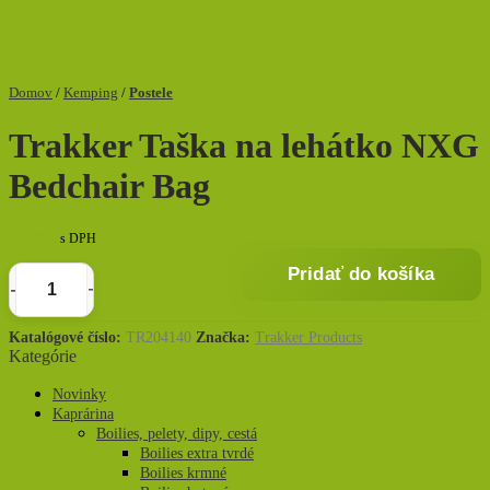
Domov
/
Kemping
/
Postele
Trakker Taška na lehátko NXG
Bedchair Bag
68,00
€
s DPH
Pridať do košíka
množstvo
Trakker
Taška
Katalógové číslo:
TR204140
Značka:
Trakker Products
Kategórie
na
lehátko
Novinky
NXG
Kaprárina
Bedchair
Boilies, pelety, dipy, cestá
Bag
Boilies extra tvrdé
Boilies krmné