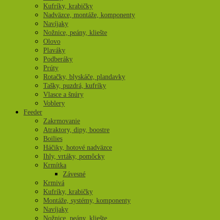
Kufríky, krabičky
Nadväzce, montáže, komponenty
Navíjaky
Nožnice, peány, kliešte
Olovo
Plaváky
Podberáky
Prúty
Rotačky, blyskáče, plandavky
Tašky, puzdrá, kufríky
Vlasce a šnúry
Voblery
Feeder
Zakrmovanie
Atraktory, dipy, boostre
Boilies
Háčiky, hotové nadväzce
Ihly, vrtáky, pomôcky
Krmítka
Závesné
Krmivá
Kufríky, krabičky
Montáže, systémy, komponenty
Navíjaky
Nožnice, peány, kliešte