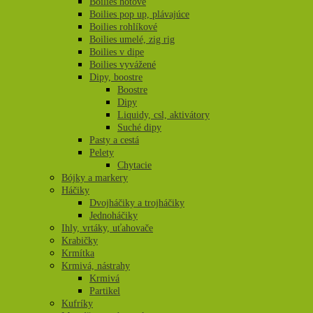
Boilies hotové
Boilies pop up, plávajúce
Boilies rohlíkové
Boilies umelé, zig rig
Boilies v dipe
Boilies vyvážené
Dipy, boostre
Boostre
Dipy
Liquidy, csl, aktivátory
Suché dipy
Pasty a cestá
Pelety
Chytacie
Bójky a markery
Háčiky
Dvojháčiky a trojháčiky
Jednoháčiky
Ihly, vrtáky, uťahovače
Krabičky
Krmítka
Krmivá, nástrahy
Krmivá
Partikel
Kufríky