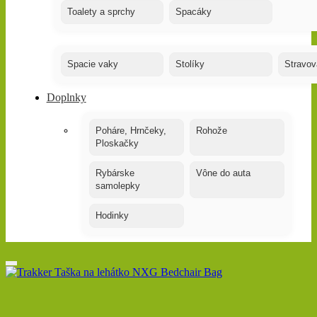
Toalety a sprchy
Spacáky
Spacie vaky
Stolíky
Stravov
Doplnky
Poháre, Hrnčeky,
Rohože
Ploskačky
Rybárske
Vône do auta
samolepky
Hodinky