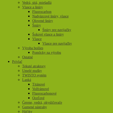
Vedrá, sitá, miešadlá
Vlasce a šnúry
Fluorocarbon
Nadväzcové šnúry, vlasce
Olovené šnúry
Šnúry
Šnúry pre navíjačky
Šokové vlasce a šnúry
Vlasce
Vlasce pre navíjačky
Výroba boilies
Pomôcky na výrobu
Ostatné
Prívlač
Tekuté atraktory
Umelé mušky
TWISTO systém
Lanká
Titánové
Volfrámové
Fluorocarbonové
Oceľové
Čerene, vedrá, okysličovače
Gumené nástrahy
Háčiky