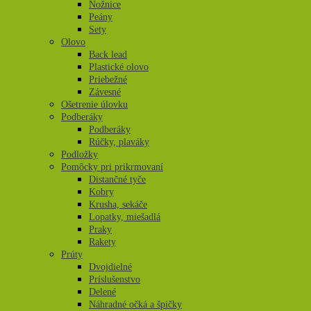
Nožnice
Peány
Sety
Olovo
Back lead
Plastické olovo
Priebežné
Závesné
Ošetrenie úlovku
Podberáky
Podberáky
Rúčky, plaváky
Podložky
Pomôcky pri prikrmovaní
Distančné tyče
Kobry
Krusha, sekáče
Lopatky, miešadlá
Praky
Rakety
Prúty
Dvojdielné
Príslušenstvo
Delené
Náhradné očká a špičky