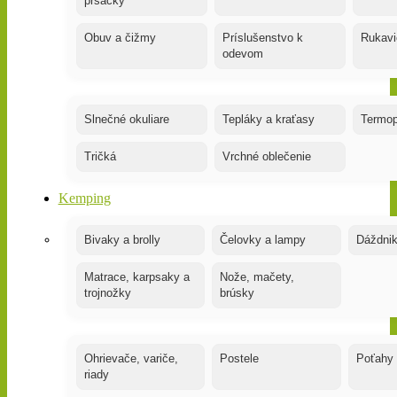
prsačky
Obuv a čižmy
Príslušenstvo k
Rukavi
odevom
Slnečné okuliare
Tepláky a kraťasy
Termop
Tričká
Vrchné oblečenie
Kemping
Bivaky a brolly
Čelovky a lampy
Dáždnik
Matrace, karpsaky a
Nože, mačety,
trojnožky
brúsky
Ohrievače, variče,
Postele
Poťahy
riady