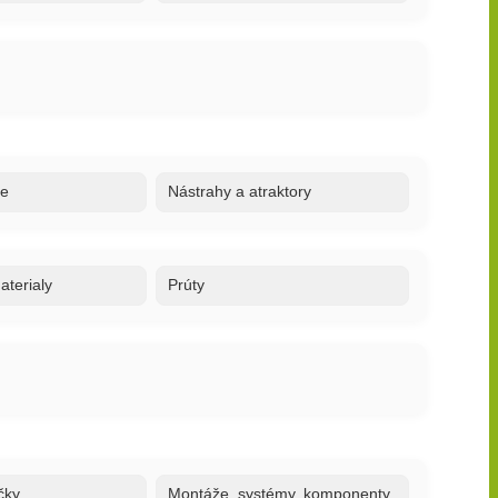
re
Nástrahy a atraktory
terialy
Prúty
čky
Montáže, systémy, komponenty