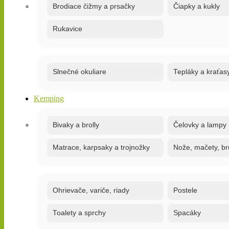
Brodiace čižmy a prsačky
Čiapky a kukly
Rukavice
Slnečné okuliare
Tepláky a kraťas
Kemping
Bivaky a brolly
Čelovky a lampy
Matrace, karpsaky a trojnožky
Nože, mačety, br
Ohrievače, variče, riady
Postele
Toalety a sprchy
Spacáky