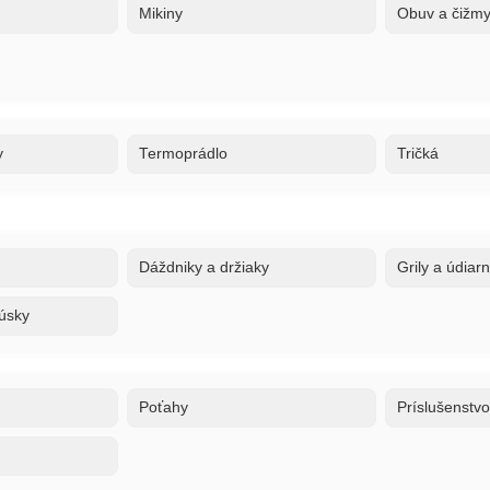
Mikiny
Obuv a čižm
y
Termoprádlo
Tričká
Dáždniky a držiaky
Grily a údiar
úsky
Poťahy
Príslušenstv