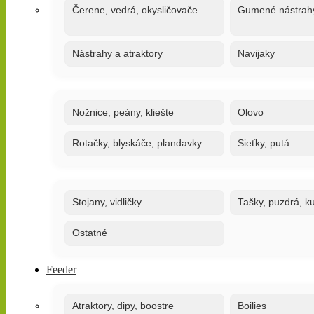
Čerene, vedrá, okysličovače
Gumené nástrah
Nástrahy a atraktory
Navijaky
Nožnice, peány, kliešte
Olovo
Rotačky, blyskáče, plandavky
Sieťky, putá
Stojany, vidličky
Tašky, puzdrá, ku
Ostatné
Feeder
Atraktory, dipy, boostre
Boilies