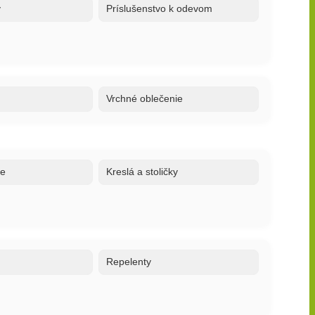
y
Príslušenstvo k odevom
Vrchné oblečenie
ne
Kreslá a stoličky
o
Repelenty