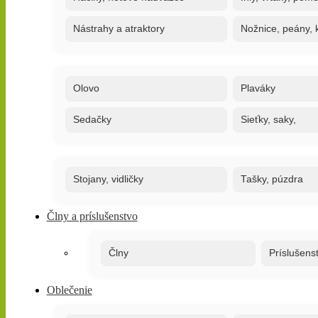
Nástrahy a atraktory
Nožnice, peány, k
Olovo
Plaváky
Sedačky
Sieťky, saky,
Stojany, vidličky
Tašky, púzdra
Člny a príslušenstvo
Člny
Príslušens
Oblečenie