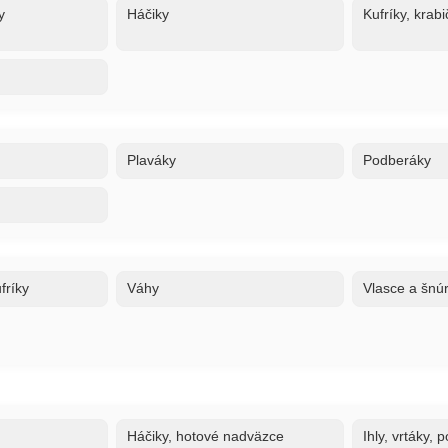
y
Háčiky
Kufríky, krabi
Plaváky
Podberáky
fríky
Váhy
Vlasce a šnú
Háčiky, hotové nadväzce
Ihly, vrtáky,