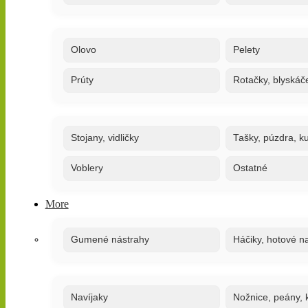
Olovo
Pelety
Prúty
Rotačky, blyskáč
Stojany, vidličky
Tašky, púzdra, ku
Voblery
Ostatné
More
Gumené nástrahy
Háčiky, hotové n
Navíjaky
Nožnice, peány, k