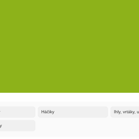
y
Háčiky
Ihly, vrtáky,
y