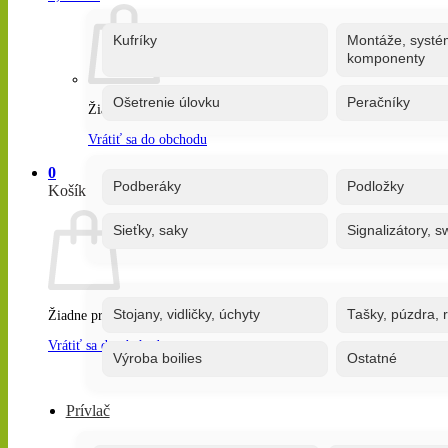
Kufríky
Montáže, systé
komponenty
Ošetrenie úlovku
Peračníky
Žiadne produkty v košíku.
Vrátiť sa do obchodu
0
Podberáky
Podložky
Košík
Sieťky, saky
Signalizátory, s
Stojany, vidličky, úchyty
Tašky, púzdra, 
Žiadne produkty v košíku.
Vrátiť sa do obchodu
Výroba boilies
Ostatné
Prívlač