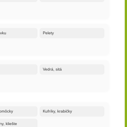
ovku
Pelety
Vedrá, sitá
 pomôcky
Kufríky, krabičky
y, kliešte