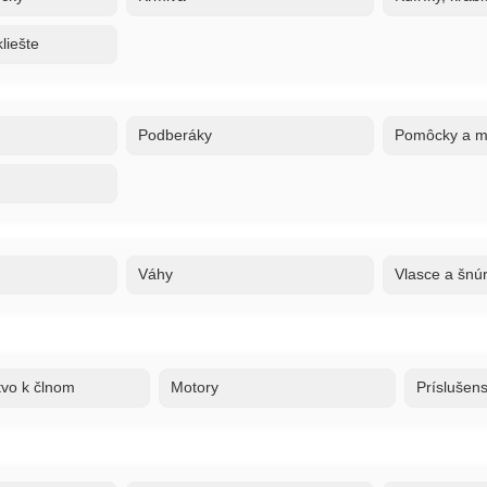
liešte
Podberáky
Pomôcky a ma
Váhy
Vlasce a šnú
tvo k člnom
Motory
Príslušen