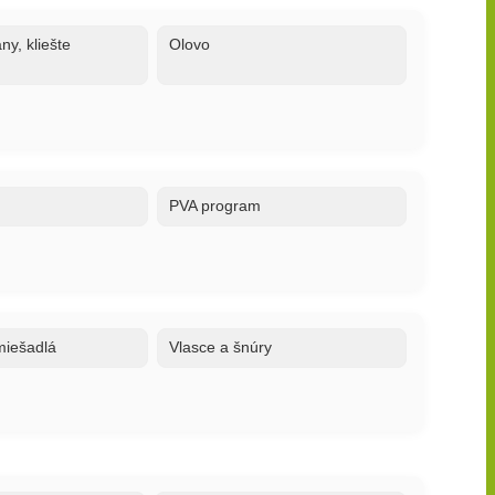
ny, kliešte
Olovo
PVA program
 miešadlá
Vlasce a šnúry