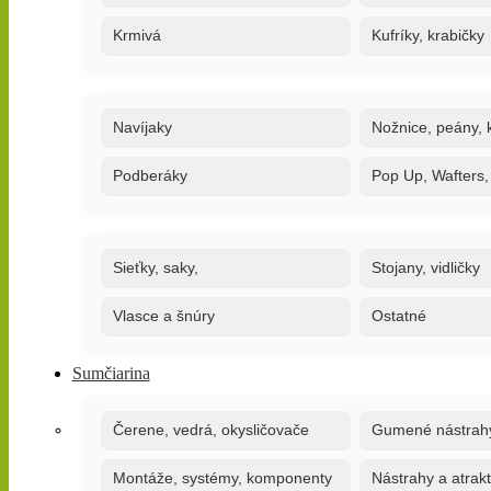
Krmivá
Kufríky, krabičky
Navíjaky
Nožnice, peány, k
Podberáky
Pop Up, Wafters
Sieťky, saky,
Stojany, vidličky
Vlasce a šnúry
Ostatné
Sumčiarina
Čerene, vedrá, okysličovače
Gumené nástrah
Montáže, systémy, komponenty
Nástrahy a atrak