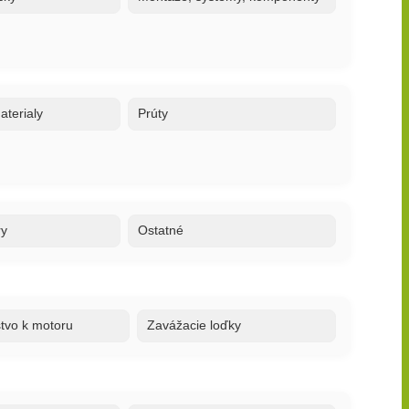
terialy
Prúty
ry
Ostatné
stvo k motoru
Zavážacie loďky