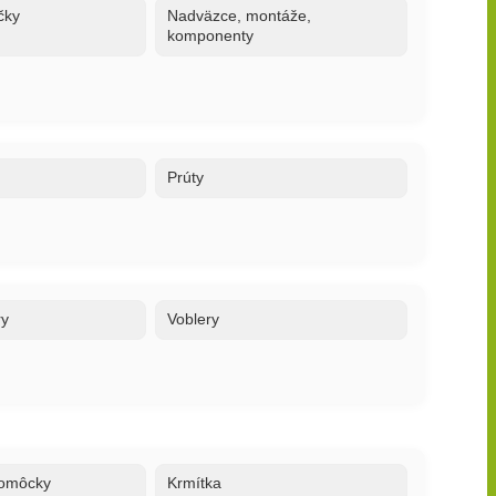
čky
Nadväzce, montáže,
komponenty
Prúty
ry
Voblery
 pomôcky
Krmítka