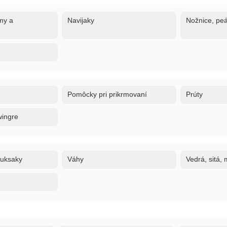
my a
Navijaky
Nožnice, peá
Pomôcky pri prikrmovaní
Prúty
wingre
ruksaky
Váhy
Vedrá, sitá,