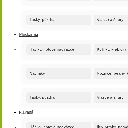
Tašky, púzdra
Vlasce a šnúry
Muškárina
Háčiky, hotové nadväzce
Kufríky, krabičky
Navíjaky
Nožnice, peány, k
Tašky, púzdra
Vlasce a šnúry
Plávaná
Háčiky, hotové nadväzce
Ihly, vrtáky, pom