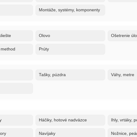
Montáže, systémy, komponenty
liešte
Olovo
Ošetrenie úl
, method
Prúty
Tašky, púzdra
Váhy, metre
y
Háčiky, hotové nadväzce
Ihly, vrtáky,
tory
Navíjaky
Nožnice, peán