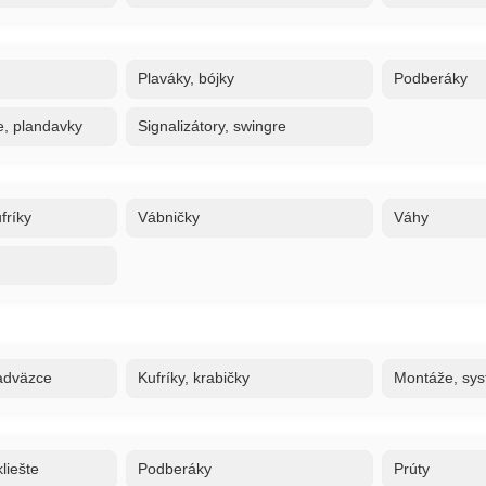
Plaváky, bójky
Podberáky
e, plandavky
Signalizátory, swingre
fríky
Vábničky
Váhy
adväzce
Kufríky, krabičky
Montáže, sy
liešte
Podberáky
Prúty