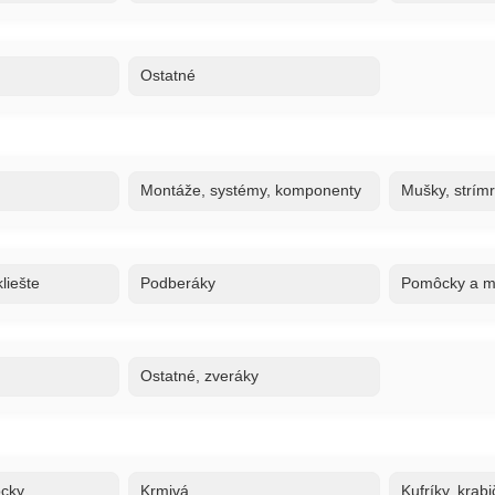
Ostatné
Montáže, systémy, komponenty
Mušky, strím
liešte
Podberáky
Pomôcky a ma
Ostatné, zveráky
ôcky
Krmivá
Kufríky, krabi