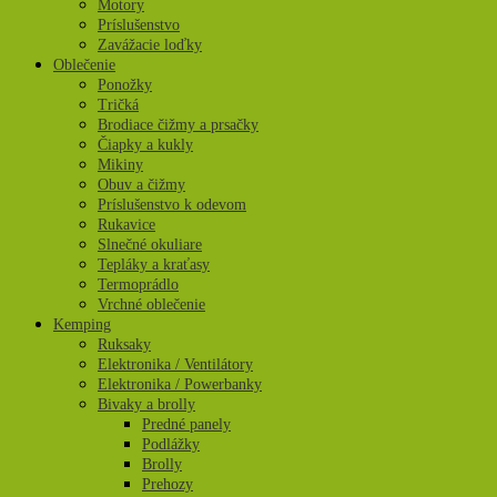
Motory
Príslušenstvo
Zavážacie loďky
Oblečenie
Ponožky
Tričká
Brodiace čižmy a prsačky
Čiapky a kukly
Mikiny
Obuv a čižmy
Príslušenstvo k odevom
Rukavice
Slnečné okuliare
Tepláky a kraťasy
Termoprádlo
Vrchné oblečenie
Kemping
Ruksaky
Elektronika / Ventilátory
Elektronika / Powerbanky
Bivaky a brolly
Predné panely
Podlážky
Brolly
Prehozy