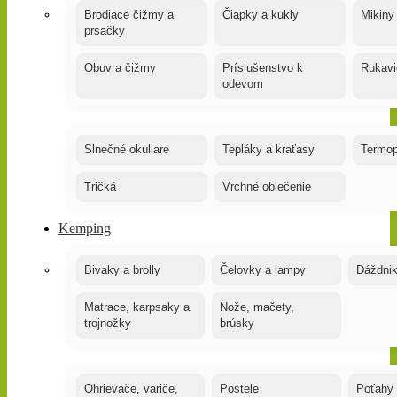
Brodiace čižmy a
Čiapky a kukly
Mikiny
prsačky
Obuv a čižmy
Príslušenstvo k
Rukavi
odevom
Slnečné okuliare
Tepláky a kraťasy
Termop
Tričká
Vrchné oblečenie
Kemping
Bivaky a brolly
Čelovky a lampy
Dáždnik
Matrace, karpsaky a
Nože, mačety,
trojnožky
brúsky
Ohrievače, variče,
Postele
Poťahy