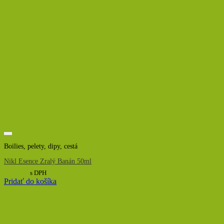
Boilies, pelety, dipy, cestá
Nikl Esence Zralý Banán 50ml
10,00
€
s DPH
Pridať do košíka