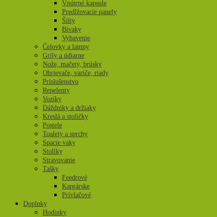
Vnútrné kapsule
Predlžovacie panely
Šilty
Bivaky
Vybavenie
Čelovky a lampy
Grily a údiarne
Nože, mačety, brúsky
Ohrievače, variče, riady
Príslušenstvo
Repelenty
Vozíky
Dáždniky a držiaky
Kreslá a stoličky
Postele
Toalety a sprchy
Spacie vaky
Stolíky
Stravovanie
Tašky
Feedrové
Kaprárske
Prívlačové
Doplnky
Hodinky