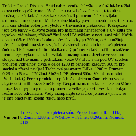
Trakker Propel Distance Braid nabízí vynikající výkon. Ať už házíte těžká
olova nebo vyvážíte montáže člunem na velké vzdálenosti, tato ultra-
pružná, tenká, kulatá pletenka spletená z 8 pramenů létá z navijáku
s minimálním odporem. Má hedvábně hladký povrch a neutrální vztlak, což
z ní činí ideální volbu pro rybolov v travinách a překážkách. K dispozici
jsou dvě barvy – olivově zelená pro maximální nenápadnost a UV žlutá pro
vysokou viditelnost, přičemž žlutá pod UV světlem v noci jasně září. Každá
cívka o délce 1200 m obsahuje přesné značky po 300 m, což umožňuje
přesné navíjení i na více navijáků. Vlastnosti produktu kmenová pletená
šňůra z 8 PE pramenů ultra hladká malý průměr kulatý profil pro snížené
tření a lepší výkon neutrální vztlak umožňuje šňůře držet se ve vodním
sloupci nad travinami a překážkami verze UV žlutá svítí pod UV světlem
pro lepší viditelnost cívka o délce 1200 m označení každých 300 m pro
snadné a přesné navíjení Technické parametry Délka: 1200 m Průměr:
0,26 mm Barva: UV žlutá Složení: PE pletená šňůra Vztlak: neutrální
Profil: kulatý Péče o produktu: opláchněte pletenou šňůru čistou vodou,
abyste odstranili usazené nečistoty. Neopatrná manipulace s pletenou šňůrou
může, kvůli jejímu jemnému průměru a velké pevnosti, vést k hlubokým
řezům nebo odřeninám. Vždy manipulujte se šňůrou jemně a vyhněte se
jejímu omotávání kolem rukou nebo prstů.
Trakker Kmenová pletená šňůra Propel Braid 31lb, 13.8kg,
Variant
0,26mm, 1200m, UV-Yellow – Průměr: 0,260mm, Nosnost:
31lb