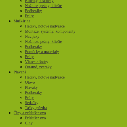
Kufríky, krabičky
Nožnice, peány, kliešte
Podberáky
Prúty
Muškárina
Háčiky, hotové nadväzce
Montáže, systémy, komponenty
Navíjaky
Nožnice, peány, kliešte
Podberáky
Pomôcky a materialy
Prúty
Vlasce a šnúry
Ostatné, zveráky
Plávaná
Háčiky, hotové nadväzce
Olovo
Plaváky
Podberáky
Prúty
Sedačky
Tašky, púzdra
Člny a príslušenstvo
Príslušenstvo
Člny