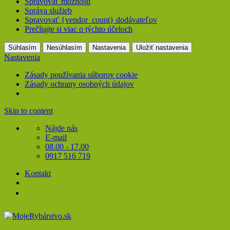
Spravovať možnosti
Správa služieb
Spravovať {vendor_count} dodávateľov
Prečítajte si viac o týchto účeloch
Súhlasím
Nesúhlasím
Nastavenia
Uložiť nastavenia
Nastavenia
Zásady používania súborov cookie
Zásady ochrany osobných údajov
Skip to content
Nájde nás
E-mail
08.00 - 17.00
0917 516 719
Kontakt