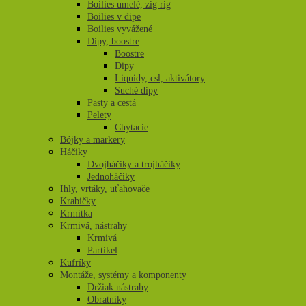
Boilies umelé, zig rig
Boilies v dipe
Boilies vyvážené
Dipy, boostre
Boostre
Dipy
Liquidy, csl, aktivátory
Suché dipy
Pasty a cestá
Pelety
Chytacie
Bójky a markery
Háčiky
Dvojháčiky a trojháčiky
Jednoháčiky
Ihly, vrtáky, uťahovače
Krabičky
Krmítka
Krmivá, nástrahy
Krmivá
Partikel
Kufríky
Montáže, systémy a komponenty
Držiak nástrahy
Obratníky