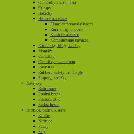
Obratníky s karabínou
Crimpy
Hadičky
Hotové nadväzce
Fluorocarbonové návazce
Ronnie rig návazce
Klasické návazce
Kombinované návazce
Karabínky, klipy, krúžky
Montáže
Obratlíky
Obratlíky s karabínou
Rovnátka
Rubbers, safety, antitangle
Stopery, zarážky
Navijaky
Baitrunner
Predná brzda
Príslušenstvo
Zadná brzda
Nožnice, peány, kliešte
Kliešte
Nožnice
Peány
Sety