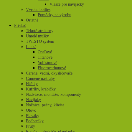
Vlasce pre navíjačky
Výroba boilies
Pomôcky na výrobu
Ostatné
Prívlač
Tekuté atraktory
Umelé mušky
TWISTO systém
Lanká
Oceľové
Titánové
Volfrámové
Fluorocarbonové
Čerene, vedrá, okysličovače
Gumené nástrahy
Háčiky
Kufríky, krabičky
Nadväzce, montáže, komponenty
Navíjaky
Nožnice, peány, kliešte
Olovo
Plaváky
Podberáky
Prúty
Rotačky, blyskáče, plandavky