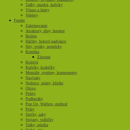
Tašky, puzdrá, kufríky
Vlasce a šnúry
Voblery
Feeder
Zakrmovanie
Atraktory, dipy, boostre
Boilies
Háčiky, hotové nadväzce
Ihly, vrtáky, pomôcky
Krmítka
Závesné
Krmivá
Kufríky, krabičky
Montáže, systémy, komponenty
Navíjaky
Nožnice, peány, kliešte
Olovo
Pelety
Podberáky
Pop Up, Wafters, method
Prúty
Sieťky, saky
Stojany, vidličky
Tašky, púzdra