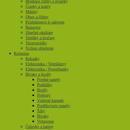
Brodiace čižmy a prsačky
Čiapky a kukly
Mikiny
Obuv a čižmy
Príslušenstvo k odevom
Rukavice
Slnečné okuliare
Tepláky a kraťasy
Termoprádlo
Vrchné oblečenie
Kemping
Ruksaky
Elektronika / Ventilátory
Elektronika / Powerbanky
Bivaky a brolly
Predné panely
Podlážky
Brolly
Prehozy
Vnútrné kapsule
Predlžovacie panely
Šilty
Bivaky
Vybavenie
Čelovky a lampy