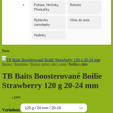
Poháre, Hrnčeky,
Rohože
Ploskačky
Rybárske
Vône do auta
samolepky
Hodinky
New
Domov
/
Kaprárina
/
Boilies, pelety, dipy, cestá
/
Boilies v dipe
TB Baits Boosterované Boilie
Strawberry 120 g 20-24 mm
5,59
€
s DPH
Variations