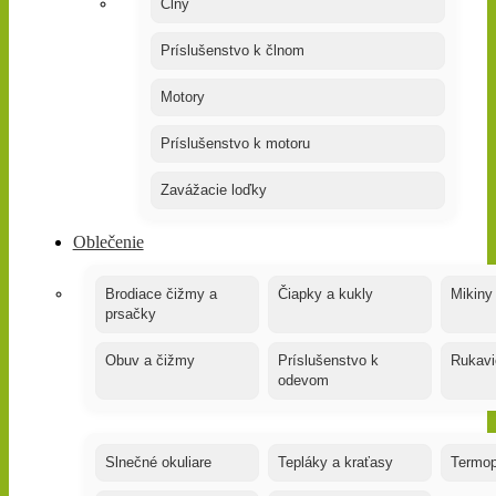
Člny
Príslušenstvo k člnom
Motory
Príslušenstvo k motoru
Zavážacie loďky
Oblečenie
Brodiace čižmy a
Čiapky a kukly
Mikiny
prsačky
Obuv a čižmy
Príslušenstvo k
Rukavi
odevom
Slnečné okuliare
Tepláky a kraťasy
Termop