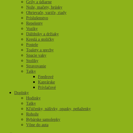
Grily a údiarne
Nože, mačety, brúsky
Ohrievače, variče, riady
Príslušenstvo
Repelenty
Vozíky
Dáždniky a držiaky
Kreslá a stoličky
Postele
Toalety a sprchy
Spacie vaky
Stolíky
Stravovanie
Tašky
Feedrové
Kaprárske
Prívlačové
Doplnky
Hodinky
Tašky
Kľúčenky, nášivky, opasky, peňaženky
Rohože
Rybárske samolepky
Vône do auta