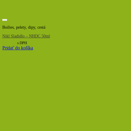
Boilies, pelety, dipy, cestá
Nikl Sladidlo – NHDC 50ml
11,00
€
s DPH
Pridať do košíka