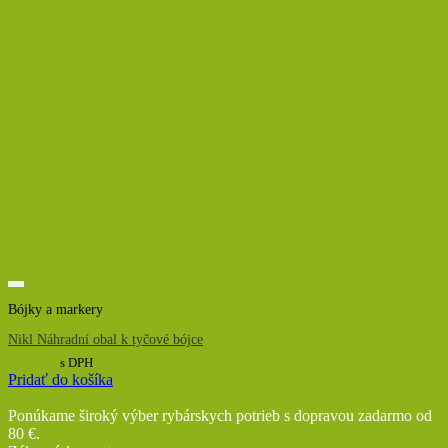
Bójky a markery
Nikl Náhradní obal k tyčové bójce
20,00
€
s DPH
Pridať do košíka
Ponúkame široký výber rybárskych potrieb s dopravou zadarmo od
80 €.