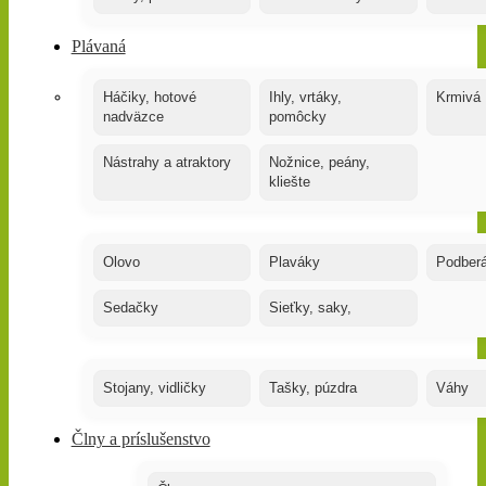
Plávaná
Háčiky, hotové
Ihly, vrtáky,
Krmivá
nadväzce
pomôcky
Nástrahy a atraktory
Nožnice, peány,
kliešte
Olovo
Plaváky
Podber
Sedačky
Sieťky, saky,
Stojany, vidličky
Tašky, púzdra
Váhy
Člny a príslušenstvo