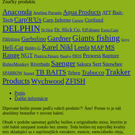
Značky produktu
Anaconda
Aqua Products
Bait-
ATT
Angling Pursuits
Carp'R'Us
Tech
Carp Inferno
Cortland
Carson
DELPHIN
Dr. Slick Co.
ElFabiano
Dr.Slick
Extra Carp
Giants fishing
Gardner
Garbolino
Filfishing
Greys
Karel Nikl
MS
Hell-Cat
Leeda
MAP
Hobby-G
Range
NGT
Prowess
Rapture
Plastica Panaro
PROS
Plastilys
Saenger
Sert
Snowbee
Riverbaits
Sakura
RidgeMonkey
Trakker
TB BAITS
Trabucco
Teben
SPARROW
Sunset
Products
Wychwood
ZFISH
Popis
Ďalšie informácie
Dipované boilie presne podľa vašich predstáv?! Áno! Presne to je náš
absolútny bestseller v novom balení.
Obsah v podobe samotnej guličky boilies a originálneho mixu, ktorým je
celé balné zasypané zostalo bez zmeny. Teda boilies tej najvyššej kvality
mix skladajúci sa z najrôznejších extraktov, esencie, esenciálneho oleja,