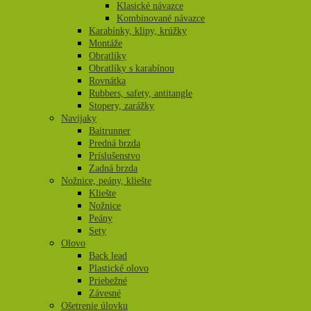
Klasické návazce
Kombinované návazce
Karabínky, klipy, krúžky
Montáže
Obratlíky
Obratlíky s karabínou
Rovnátka
Rubbers, safety, antitangle
Stopery, zarážky
Navijaky
Baitrunner
Predná brzda
Príslušenstvo
Zadná brzda
Nožnice, peány, kliešte
Kliešte
Nožnice
Peány
Sety
Olovo
Back lead
Plastické olovo
Priebežné
Závesné
Ošetrenie úlovku