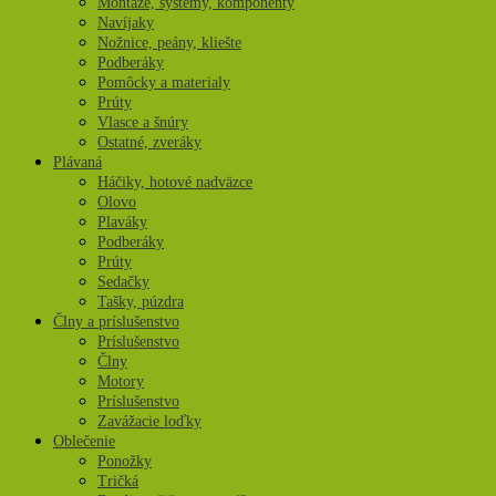
Montáže, systémy, komponenty
Navíjaky
Nožnice, peány, kliešte
Podberáky
Pomôcky a materialy
Prúty
Vlasce a šnúry
Ostatné, zveráky
Plávaná
Háčiky, hotové nadväzce
Olovo
Plaváky
Podberáky
Prúty
Sedačky
Tašky, púzdra
Člny a príslušenstvo
Príslušenstvo
Člny
Motory
Príslušenstvo
Zavážacie loďky
Oblečenie
Ponožky
Tričká