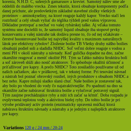
korenia, N.H.D. C, sušených gamarusov a kreviet. Samotný nálev sme ale
oddelili do malého vrecka. Zmes tekutín, ktorá obsahuje komponenty podľa
danej príchute, ale predovšetkým základné stavebné zložky všetkých
proteínov – aminokyseliny, na ktoré reaguje každý kapor. Vrecko stačí len
roztrhnúť a celý obsah vyliať do téglika týždeň pred vašou výpravou.
Dôkladne pretrepať a nechať vo vašej rybárskej taške. Aj vďaka tomuto
systému sme docielili to, že samotný liquid obsahuje iba stopové prvky
konzervantu a vašej nástrahe tak dodáva presne to, čo od nej očakávate –
čerstvé boosterované boilie tej najvyššej kvality s maximom naturálnych
látok pre efektívny rybolov! Zloženie boilie TB Všetky druhy nášho boilies
obsahujú podiel soli a sladidla NHDC. Soľ veľmi dobre reaguje s vodou a
mení PH v okolí nástrahy a návnady. Keď gulička dopadne na dno, začne
okamžite reagovať a meniť okolité PH. Tým sa ľahko nabúra štruktúra bolí
a soľ zároveň slúži ako nosič atraktorov. To spôsobuje okažitú účinnosť a
príťažlivosť pre kapry. A prečo NHDC? Toto zosúladilo používame už od
našich začiatkov, ako v práškovej, tak v tekutej forme. Pri tesování návnad
a nástrah bol poznať obrovský rozdiel, iných produktov s obsahom NHDC a
bez neho. Kapre milujú sladko slanú chuť. Naše boilies je zostavené tak,
aby bolo po vhodení do vody čo najatraktívnejšie. Po spadnutí na dno sa
okamžite začne nabúravať štruktúra boilie a vylučovať potravný signál.
Tým zaujme prechádzajúce ryby a núti ich začať sa kŕmiť. Doba rozpadu je
ovplyvnená teplotou vody a aktivitou bielej ryby. Do tohto boilie je pri
výrobe pridávaný activ proteín (enzimaticky upravená múčka) ktorá
nabúrava štruktúru návnady a nástrahy a je jedným z najlepších atraktorov
pre kapry.
Variations
120 g / 24 mm / 20-24