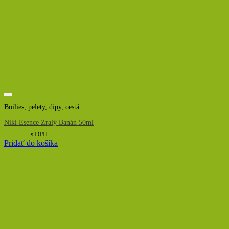
Boilies, pelety, dipy, cestá
Nikl Esence Zralý Banán 50ml
10,00
€
s DPH
Pridať do košíka