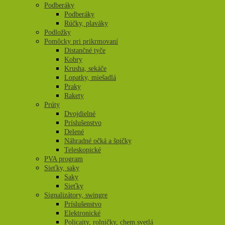
Podberáky
Podberáky
Rúčky, plaváky
Podložky
Pomôcky pri prikrmovaní
Distančné tyče
Kobry
Krusha, sekáče
Lopatky, miešadlá
Praky
Rakety
Prúty
Dvojdielné
Príslušenstvo
Delené
Náhradné očká a špičky
Teleskopické
PVA program
Sieťky, saky
Saky
Sieťky
Signalizátory, swingre
Príslušenstvo
Elektronické
Policajty, rolničky, chem.svetlá