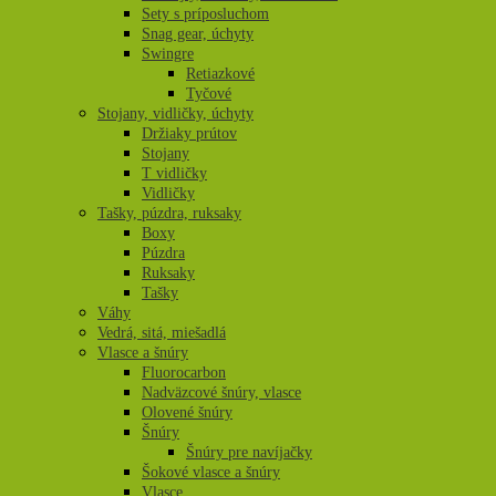
Sety s príposluchom
Snag gear, úchyty
Swingre
Retiazkové
Tyčové
Stojany, vidličky, úchyty
Držiaky prútov
Stojany
T vidličky
Vidličky
Tašky, púzdra, ruksaky
Boxy
Púzdra
Ruksaky
Tašky
Váhy
Vedrá, sitá, miešadlá
Vlasce a šnúry
Fluorocarbon
Nadväzcové šnúry, vlasce
Olovené šnúry
Šnúry
Šnúry pre navíjačky
Šokové vlasce a šnúry
Vlasce