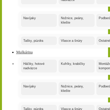
nadväzce
Navíjaky
Nožnice, peány,
Podber
kliešte
Tašky, púzdra
Vlasce a šnúry
Ostatné
Muškárina
Háčiky, hotové
Kufríky, krabičky
Montáže
nadväzce
kompon
Navíjaky
Nožnice, peány,
Podber
kliešte
Tašky, púzdra
Vlasce a šnúry
Ostatné