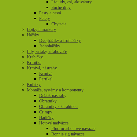
Liquidy, csl, aktivátory
Suché dipy
Pasty a cestá
Pelety
Chytacie
Bójky a markery
Háčiky
Dvojháčiky a trojháčiky
Jednoháčiky
Ihly, vrtáky, uťahovače
Krabičky
Krmítka
Krmivá, nástrahy
Krmivá
Partikel
Kufríky
Montáže, systémy a komponenty
Držiak nástrahy
Obratníky
Obratníky s karabínou
Crimpy
Hadičky
Hotové nadväzce
Fluorocarbonové návazce
Ronnie rig návazce