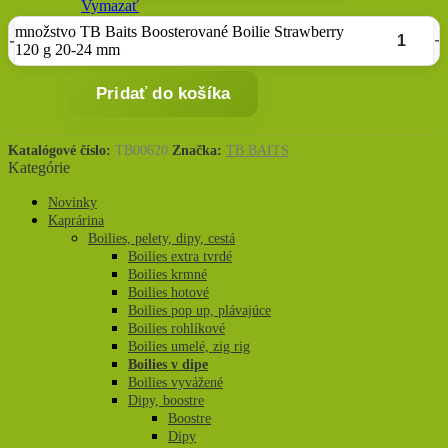
Vymazať
množstvo TB Baits Boosterované Boilie Strawberry
120 g 20-24 mm
Pridať do košíka
Katalógové číslo:
TB00620
Značka:
TB BAITS
Kategórie
Novinky
Kaprárina
Boilies, pelety, dipy, cestá
Boilies extra tvrdé
Boilies krmné
Boilies hotové
Boilies pop up, plávajúce
Boilies rohlíkové
Boilies umelé, zig rig
Boilies v dipe
Boilies vyvážené
Dipy, boostre
Boostre
Dipy