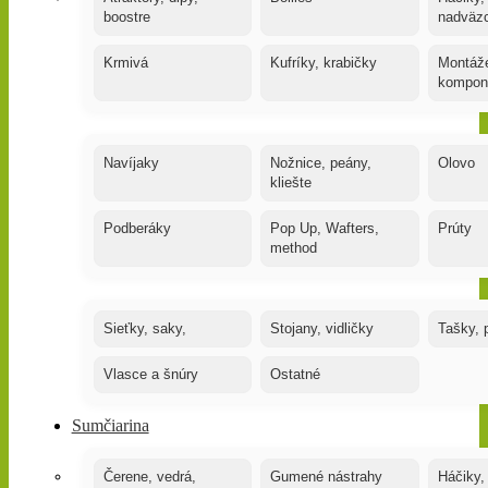
boostre
nadväz
Krmivá
Kufríky, krabičky
Montáže
kompon
Navíjaky
Nožnice, peány,
Olovo
kliešte
Podberáky
Pop Up, Wafters,
Prúty
method
Sieťky, saky,
Stojany, vidličky
Tašky, 
Vlasce a šnúry
Ostatné
Sumčiarina
Čerene, vedrá,
Gumené nástrahy
Háčiky,