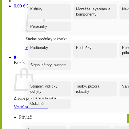
0,00
€
0
Kufríky
Montáže, systémy a
Nav
komponenty
Peračníky
Žiadne produkty v košíku.
Vrátiť sa do obchodu
Podberáky
Podložky
Pom
pri
0
Košík
Signalizátory, swingre
Stojany, vidličky,
Tašky, púzdra,
Váh
úchyty
ruksaky
Žiadne produkty v košíku.
Ostatné
Vrátiť sa do obchodu
Prívlač