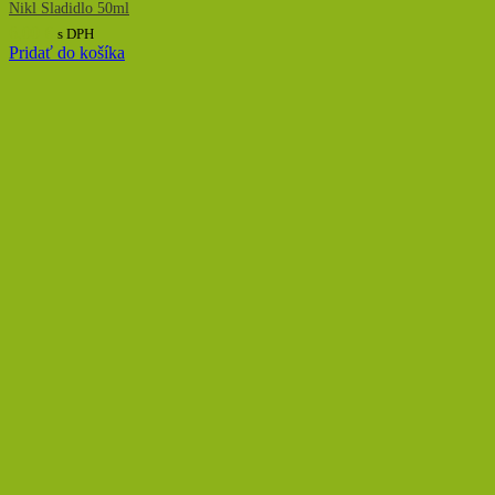
Nikl Sladidlo 50ml
6,00
€
s DPH
Pridať do košíka