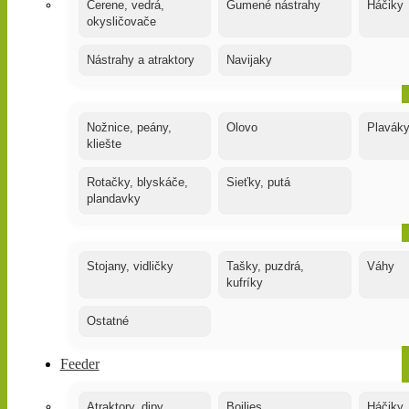
Čerene, vedrá,
Gumené nástrahy
Háčiky
okysličovače
Nástrahy a atraktory
Navijaky
Nožnice, peány,
Olovo
Plavák
kliešte
Rotačky, blyskáče,
Sieťky, putá
plandavky
Stojany, vidličky
Tašky, puzdrá,
Váhy
kufríky
Ostatné
Feeder
Atraktory, dipy,
Boilies
Háčiky,