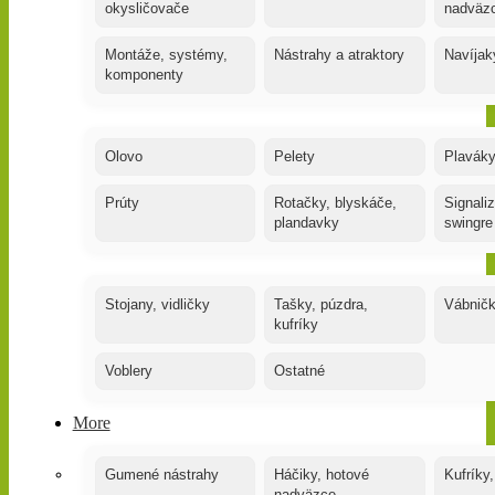
okysličovače
nadväz
Montáže, systémy,
Nástrahy a atraktory
Navíjak
komponenty
Olovo
Pelety
Plaváky
Prúty
Rotačky, blyskáče,
Signaliz
plandavky
swingre
Stojany, vidličky
Tašky, púzdra,
Vábnič
kufríky
Voblery
Ostatné
More
Gumené nástrahy
Háčiky, hotové
Kufríky,