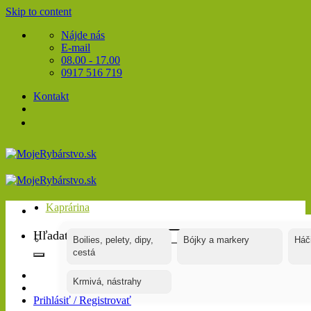
Skip to content
Nájde nás
E-mail
08.00 - 17.00
0917 516 719
Kontakt
Kaprárina
Hľadať:
Boilies, pelety, dipy,
Bójky a markery
Háč
cestá
Krmivá, nástrahy
Prihlásiť / Registrovať