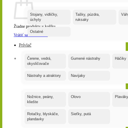
Stojany, vidličky,
Tašky, púzdra,
Váh
úchyty
ruksaky
Žiadne produkty v košíku.
Ostatné
Vrátiť sa do obchodu
Prívlač
Čerene, vedrá,
Gumené nástrahy
Háčiky
okysličovače
Nástrahy a atraktory
Navijaky
Nožnice, peány,
Olovo
Plavák
kliešte
Rotačky, blyskáče,
Sieťky, putá
plandavky