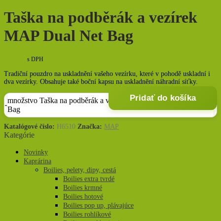
Taška na podběrák a vezírek
MAP Dual Net Bag
35,70
€
s DPH
Tradiční pouzdro na uskladnění vašeho vezírku, které v pohodě uskladní i
dva vezírky. Obsahuje také boční kapsu na uskladnění náhradní síťky.
Pridať do košíka
množstvo Taška na podběrák a vezírek MAP Dual Net
Bag
Katalógové číslo:
H6510
Značka:
MAP
Kategórie
Novinky
Kaprárina
Boilies, pelety, dipy, cestá
Boilies extra tvrdé
Boilies krmné
Boilies hotové
Boilies pop up, plávajúce
Boilies rohlíkové