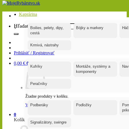
Kaprárina
Hľadať:
Boilies, pelety, dipy,
Bójky a markery
Háč
cestá
Krmivá, nástrahy
Prihlásiť / Registrovať
0,00
€
0
Kufríky
Montáže, systémy a
Nav
komponenty
Peračníky
Žiadne produkty v košíku.
Vrátiť sa do obchodu
Podberáky
Podložky
Pom
pri
0
Košík
Signalizátory, swingre