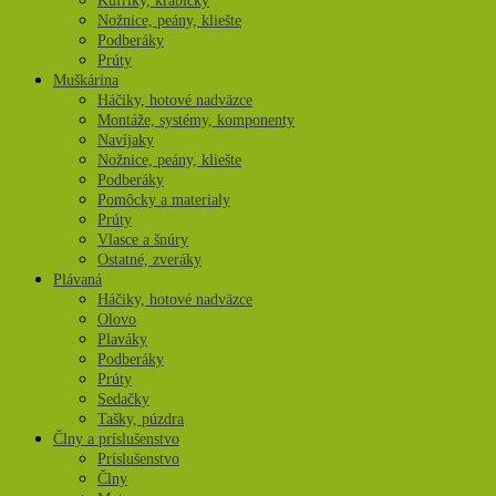
Kufríky, krabičky
Nožnice, peány, kliešte
Podberáky
Prúty
Muškárina
Háčiky, hotové nadväzce
Montáže, systémy, komponenty
Navíjaky
Nožnice, peány, kliešte
Podberáky
Pomôcky a materialy
Prúty
Vlasce a šnúry
Ostatné, zveráky
Plávaná
Háčiky, hotové nadväzce
Olovo
Plaváky
Podberáky
Prúty
Sedačky
Tašky, púzdra
Člny a príslušenstvo
Príslušenstvo
Člny