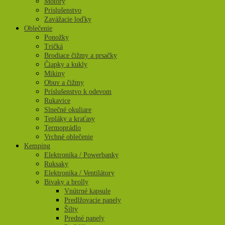
Motory
Príslušenstvo
Zavážacie loďky
Oblečenie
Ponožky
Tričká
Brodiace čižmy a prsačky
Čiapky a kukly
Mikiny
Obuv a čižmy
Príslušenstvo k odevom
Rukavice
Slnečné okuliare
Tepláky a kraťasy
Termoprádlo
Vrchné oblečenie
Kemping
Elektronika / Powerbanky
Ruksaky
Elektronika / Ventilátory
Bivaky a brolly
Vnútrné kapsule
Predlžovacie panely
Šilty
Predné panely