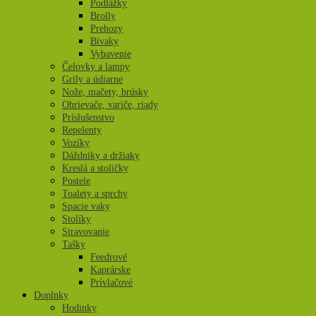
Podlážky
Brolly
Prehozy
Bivaky
Vybavenie
Čelovky a lampy
Grily a údiarne
Nože, mačety, brúsky
Ohrievače, variče, riady
Príslušenstvo
Repelenty
Vozíky
Dáždniky a držiaky
Kreslá a stoličky
Postele
Toalety a sprchy
Spacie vaky
Stolíky
Stravovanie
Tašky
Feedrové
Kaprárske
Prívlačové
Doplnky
Hodinky