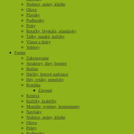
Nožnice, peány, kliešte
Olovo
Plaváky
Podberáky
Prúty
Rotačky, blyskáče, plandavky
Tašky, puzdrá, kufríky
Vlasce a šnúry
Voblery
Feeder
Zakrmovanie
Atraktory, dipy, boostre
Boilies
Háčiky, hotové nadväzce
Ihly, vrtáky, pomôcky
Krmítka
Závesné
Krmivá
Kufríky, krabičky
Montáže, systémy, komponenty
Navíjaky
Nožnice, peány, kliešte
Olovo
Pelety
Podberáky