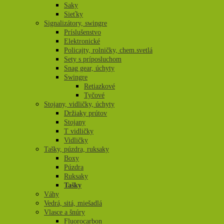
Saky
Sieťky
Signalizátory, swingre
Príslušenstvo
Elektronické
Policajty, rolničky, chem.svetlá
Sety s príposluchom
Snag gear, úchyty
Swingre
Retiazkové
Tyčové
Stojany, vidličky, úchyty
Držiaky prútov
Stojany
T vidličky
Vidličky
Tašky, púzdra, ruksaky
Boxy
Púzdra
Ruksaky
Tašky
Váhy
Vedrá, sitá, miešadlá
Vlasce a šnúry
Fluorocarbon