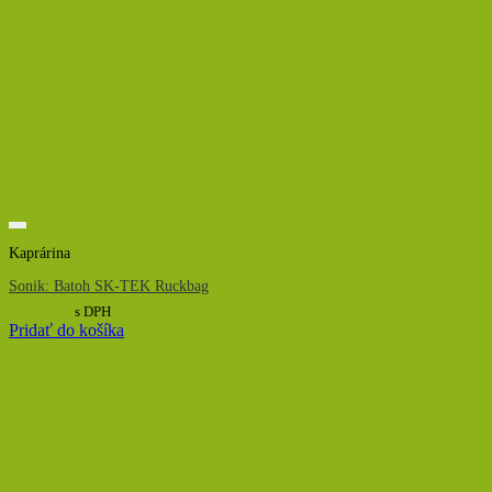
Kaprárina
Sonik: Batoh SK-TEK Ruckbag
104,75
€
s DPH
Pridať do košíka