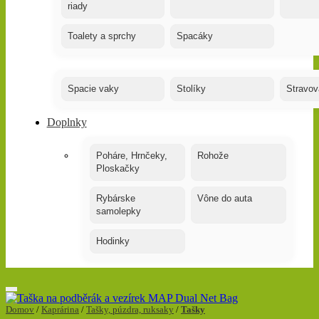
riady
Toalety a sprchy
Spacáky
Spacie vaky
Stolíky
Stravov
Doplnky
Poháre, Hrnčeky,
Rohože
Ploskačky
Rybárske
Vône do auta
samolepky
Hodinky
Domov
/
Kaprárina
/
Tašky, púzdra, ruksaky
/
Tašky