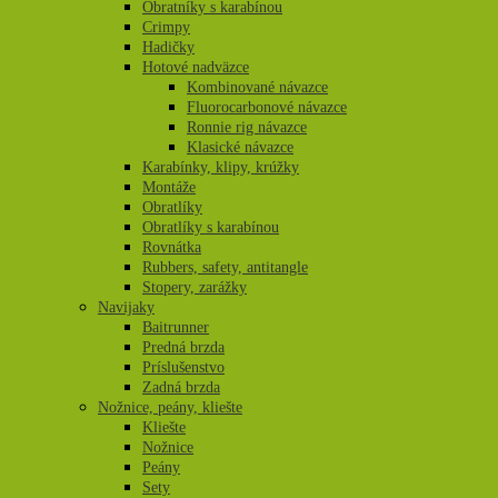
Obratníky s karabínou
Crimpy
Hadičky
Hotové nadväzce
Kombinované návazce
Fluorocarbonové návazce
Ronnie rig návazce
Klasické návazce
Karabínky, klipy, krúžky
Montáže
Obratlíky
Obratlíky s karabínou
Rovnátka
Rubbers, safety, antitangle
Stopery, zarážky
Navijaky
Baitrunner
Predná brzda
Príslušenstvo
Zadná brzda
Nožnice, peány, kliešte
Kliešte
Nožnice
Peány
Sety