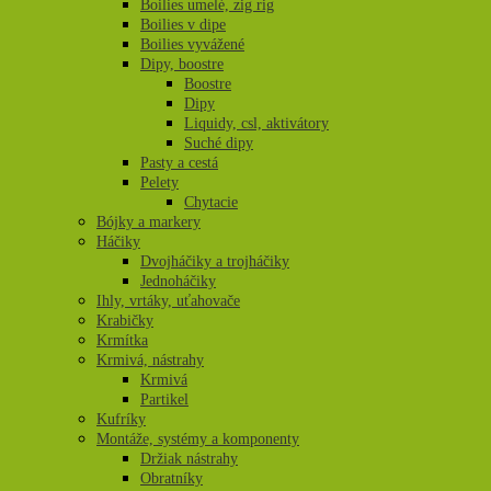
Boilies umelé, zig rig
Boilies v dipe
Boilies vyvážené
Dipy, boostre
Boostre
Dipy
Liquidy, csl, aktivátory
Suché dipy
Pasty a cestá
Pelety
Chytacie
Bójky a markery
Háčiky
Dvojháčiky a trojháčiky
Jednoháčiky
Ihly, vrtáky, uťahovače
Krabičky
Krmítka
Krmivá, nástrahy
Krmivá
Partikel
Kufríky
Montáže, systémy a komponenty
Držiak nástrahy
Obratníky