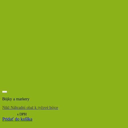
Bójky a markery
Nikl Náhradní obal k tyčové bójce
20,00
€
s DPH
Pridať do košíka