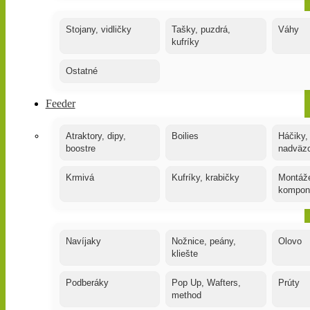
Stojany, vidličky
Tašky, puzdrá,
Váhy
kufríky
Ostatné
Feeder
Atraktory, dipy,
Boilies
Háčiky,
boostre
nadväz
Krmivá
Kufríky, krabičky
Montáže
kompon
Navíjaky
Nožnice, peány,
Olovo
kliešte
Podberáky
Pop Up, Wafters,
Prúty
method