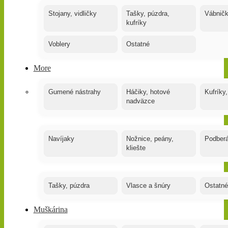
Stojany, vidličky
Tašky, púzdra,
Vábnič
kufríky
Voblery
Ostatné
More
Gumené nástrahy
Háčiky, hotové
Kufríky,
nadväzce
Navíjaky
Nožnice, peány,
Podber
kliešte
Tašky, púzdra
Vlasce a šnúry
Ostatné
Muškárina