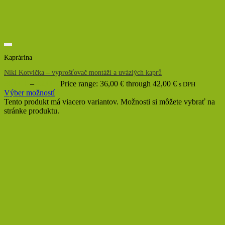
Kaprárina
Nikl Kotvička – vyprošťovač montáží a uvázlých kaprů
36,00
€
–
42,00
€
Price range: 36,00 € through 42,00 €
s DPH
Výber možností
Tento produkt má viacero variantov. Možnosti si môžete vybrať na
stránke produktu.