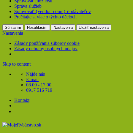
Spravovať možnosti
Správa služieb
Spravovať {vendor_count} dodávateľov
Prečítajte si viac o týchto účeloch
Súhlasím
Nesúhlasím
Nastavenia
Uložiť nastavenia
Nastavenia
Zásady používania súborov cookie
Zásady ochrany osobných údajov
Skip to content
Nájde nás
E-mail
08.00 - 17.00
0917 516 719
Kontakt