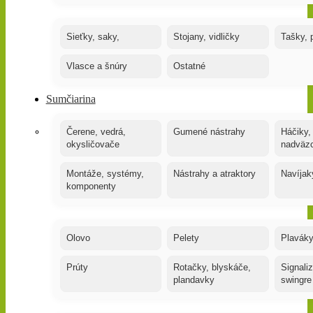
Sieťky, saky,
Stojany, vidličky
Tašky, 
Vlasce a šnúry
Ostatné
Sumčiarina
Čerene, vedrá,
Gumené nástrahy
Háčiky,
okysličovače
nadväz
Montáže, systémy,
Nástrahy a atraktory
Navíjak
komponenty
Olovo
Pelety
Plaváky
Prúty
Rotačky, blyskáče,
Signaliz
plandavky
swingre