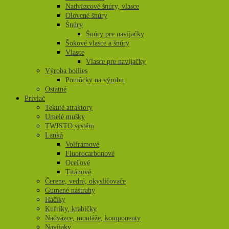
Nadväzcové šnúry, vlasce
Olovené šnúry
Šnúry
Šnúry pre navíjačky
Šokové vlasce a šnúry
Vlasce
Vlasce pre navíjačky
Výroba boilies
Pomôcky na výrobu
Ostatné
Prívlač
Tekuté atraktory
Umelé mušky
TWISTO systém
Lanká
Volfrámové
Fluorocarbonové
Oceľové
Titánové
Čerene, vedrá, okysličovače
Gumené nástrahy
Háčiky
Kufríky, krabičky
Nadväzce, montáže, komponenty
Navíjaky