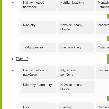
Háčiky, hotové
Kufríky, krabičky
Montáže
nadväzce
kompon
Navíjaky
Nožnice, peány,
Podber
kliešte
Tašky, púzdra
Vlasce a šnúry
Ostatné
Plávaná
Háčiky, hotové
Ihly, vrtáky,
Krmivá
nadväzce
pomôcky
Nástrahy a atraktory
Nožnice, peány,
kliešte
Olovo
Plaváky
Podber