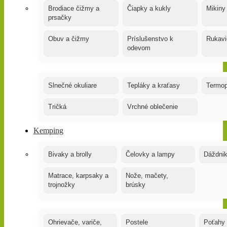
Brodiace čižmy a
Čiapky a kukly
Mikiny
prsačky
Obuv a čižmy
Príslušenstvo k
Rukavi
odevom
Slnečné okuliare
Tepláky a kraťasy
Termop
Tričká
Vrchné oblečenie
Kemping
Bivaky a brolly
Čelovky a lampy
Dáždnik
Matrace, karpsaky a
Nože, mačety,
trojnožky
brúsky
Ohrievače, variče,
Postele
Poťahy