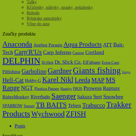
Tašky
Kľúčenky, nášivky, opasky, peňaženky
Rohože
Rybárske samolepky
Vône do auta
Značky produktu
Anaconda
Aqua Products
Bait-
ATT
Angling Pursuits
Carp'R'Us
Tech
Carp Inferno
Cortland
Carson
DELPHIN
Dr. Slick Co.
ElFabiano
Dr.Slick
Extra Carp
Giants fishing
Gardner
Garbolino
Filfishing
Greys
Karel Nikl
MS
Hell-Cat
Leeda
MAP
Hobby-G
Range
NGT
Prowess
Rapture
Plastica Panaro
PROS
Plastilys
Saenger
Sert
Snowbee
Riverbaits
Sakura
RidgeMonkey
Trakker
TB BAITS
Trabucco
Teben
SPARROW
Sunset
Products
Wychwood
ZFISH
Popis
Specifikace: