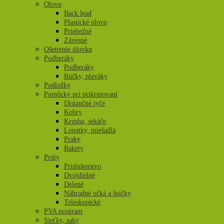
Olovo
Back lead
Plastické olovo
Priebežné
Závesné
Ošetrenie úlovku
Podberáky
Podberáky
Rúčky, plaváky
Podložky
Pomôcky pri prikrmovaní
Distančné tyče
Kobry
Krusha, sekáče
Lopatky, miešadlá
Praky
Rakety
Prúty
Príslušenstvo
Dvojdielné
Delené
Náhradné očká a špičky
Teleskopické
PVA program
Sieťky, saky