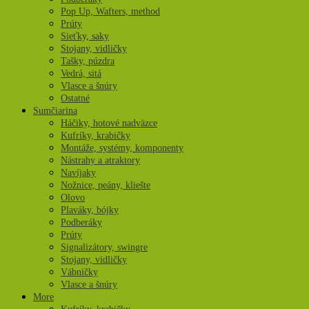
Pop Up, Wafters, method
Prúty
Sieťky, saky
Stojany, vidličky
Tašky, púzdra
Vedrá, sitá
Vlasce a šnúry
Ostatné
Sumčiarina
Háčiky, hotové nadväzce
Kufríky, krabičky
Montáže, systémy, komponenty
Nástrahy a atraktory
Navíjaky
Nožnice, peány, kliešte
Olovo
Plaváky, bójky
Podberáky
Prúty
Signalizátory, swingre
Stojany, vidličky
Vábničky
Vlasce a šnúry
More