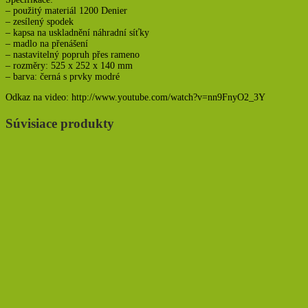
– použitý materiál 1200 Denier
– zesílený spodek
– kapsa na uskladnění náhradní síťky
– madlo na přenášení
– nastavitelný popruh přes rameno
– rozměry: 525 x 252 x 140 mm
– barva: černá s prvky modré
Odkaz na video: http://www.youtube.com/watch?v=nn9FnyO2_3Y
Súvisiace produkty