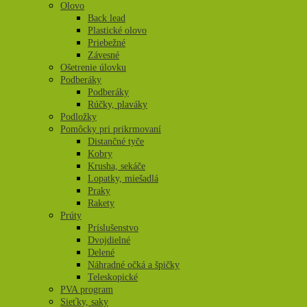
Olovo
Back lead
Plastické olovo
Priebežné
Závesné
Ošetrenie úlovku
Podberáky
Podberáky
Rúčky, plaváky
Podložky
Pomôcky pri prikrmovaní
Distančné tyče
Kobry
Krusha, sekáče
Lopatky, miešadlá
Praky
Rakety
Prúty
Príslušenstvo
Dvojdielné
Delené
Náhradné očká a špičky
Teleskopické
PVA program
Sieťky, saky