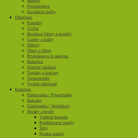
Motory
Príslušenstvo
Zavážacie loďky
Oblečenie
Ponožky
Tričká
Brodiace čižmy a prsačky
Čiapky a kukly
Mikiny
Obuv a čižmy
Príslušenstvo k odevom
Rukavice
Slnečné okuliare
Tepláky a kraťasy
Termoprádlo
Vrchné oblečenie
Kemping
Elektronika / Powerbanky
Ruksaky
Elektronika / Ventilátory
Bivaky a brolly
Vnútrné kapsule
Predlžovacie panely
Šilty
Predné panely