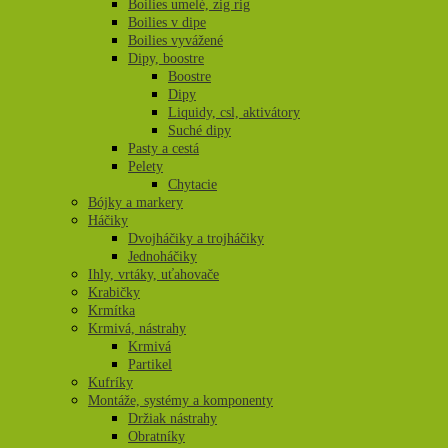
Boilies umelé, zig rig
Boilies v dipe
Boilies vyvážené
Dipy, boostre
Boostre
Dipy
Liquidy, csl, aktivátory
Suché dipy
Pasty a cestá
Pelety
Chytacie
Bójky a markery
Háčiky
Dvojháčiky a trojháčiky
Jednoháčiky
Ihly, vrtáky, uťahovače
Krabičky
Krmítka
Krmivá, nástrahy
Krmivá
Partikel
Kufríky
Montáže, systémy a komponenty
Držiak nástrahy
Obratníky