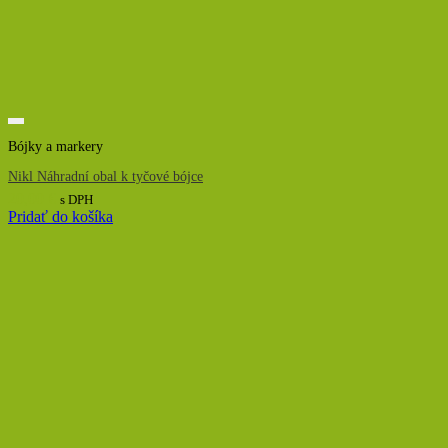
Bójky a markery
Nikl Náhradní obal k tyčové bójce
20,00
€
s DPH
Pridať do košíka