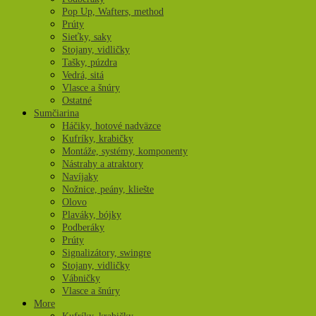
Pop Up, Wafters, method
Prúty
Sieťky, saky
Stojany, vidličky
Tašky, púzdra
Vedrá, sitá
Vlasce a šnúry
Ostatné
Sumčiarina
Háčiky, hotové nadväzce
Kufríky, krabičky
Montáže, systémy, komponenty
Nástrahy a atraktory
Navíjaky
Nožnice, peány, kliešte
Olovo
Plaváky, bójky
Podberáky
Prúty
Signalizátory, swingre
Stojany, vidličky
Vábničky
Vlasce a šnúry
More