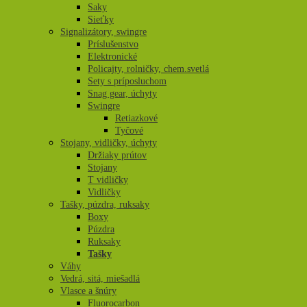
Saky
Sieťky
Signalizátory, swingre
Príslušenstvo
Elektronické
Policajty, rolničky, chem.svetlá
Sety s príposluchom
Snag gear, úchyty
Swingre
Retiazkové
Tyčové
Stojany, vidličky, úchyty
Držiaky prútov
Stojany
T vidličky
Vidličky
Tašky, púzdra, ruksaky
Boxy
Púzdra
Ruksaky
Tašky
Váhy
Vedrá, sitá, miešadlá
Vlasce a šnúry
Fluorocarbon