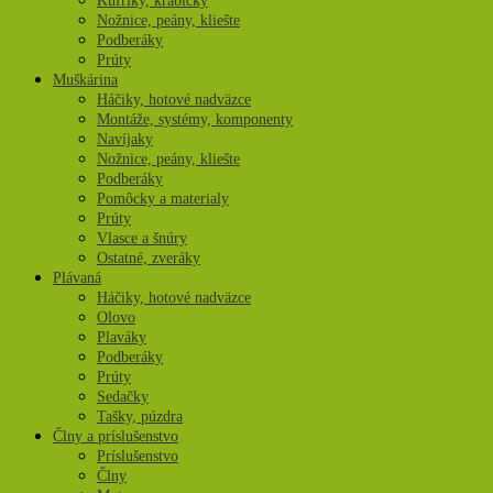
Kufríky, krabičky
Nožnice, peány, kliešte
Podberáky
Prúty
Muškárina
Háčiky, hotové nadväzce
Montáže, systémy, komponenty
Navíjaky
Nožnice, peány, kliešte
Podberáky
Pomôcky a materialy
Prúty
Vlasce a šnúry
Ostatné, zveráky
Plávaná
Háčiky, hotové nadväzce
Olovo
Plaváky
Podberáky
Prúty
Sedačky
Tašky, púzdra
Člny a príslušenstvo
Príslušenstvo
Člny