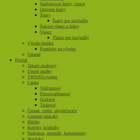
Nadväzcové šnúry, vlasce
Olovené šnúry
Šnúry
Šnúry pre navíjačky
Šokové vlasce a šnúry
Vlasce
Vlasce pre navíjačky
Výroba boilies
Pomôcky na výrobu
Ostatné
Prívlač
Tekuté atraktory
Umelé mušky
TWISTO systém
Lanká
Volfrámové
Fluorocarbonové
Oceľové
Titánové
Čerene, vedrá, okysličovače
Gumené nástrahy
Háčiky
Kufríky, krabičky
Nadväzce, montáže, komponenty
Navíjaky