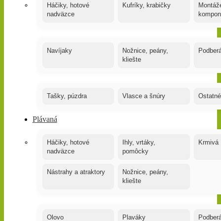
Háčiky, hotové
Kufríky, krabičky
Montáže
nadväzce
kompon
Navíjaky
Nožnice, peány,
Podber
kliešte
Tašky, púzdra
Vlasce a šnúry
Ostatné
Plávaná
Háčiky, hotové
Ihly, vrtáky,
Krmivá
nadväzce
pomôcky
Nástrahy a atraktory
Nožnice, peány,
kliešte
Olovo
Plaváky
Podber