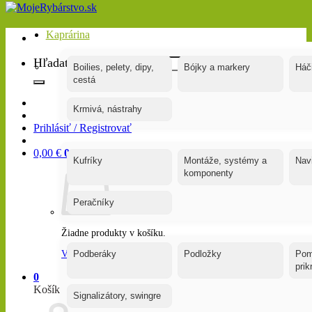
Kaprárina
Hľadať:
Boilies, pelety, dipy,
Bójky a markery
Háč
cestá
Krmivá, nástrahy
Prihlásiť / Registrovať
0,00
€
0
Kufríky
Montáže, systémy a
Nav
komponenty
Peračníky
Žiadne produkty v košíku.
Vrátiť sa do obchodu
Podberáky
Podložky
Pom
pri
0
Košík
Signalizátory, swingre