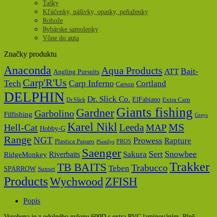
Tašky
Kľúčenky, nášivky, opasky, peňaženky
Rohože
Rybárske samolepky
Vône do auta
Značky produktu
Anaconda
Aqua Products
Bait-
ATT
Angling Pursuits
Carp'R'Us
Tech
Carp Inferno
Cortland
Carson
DELPHIN
Dr. Slick Co.
ElFabiano
Dr.Slick
Extra Carp
Giants fishing
Gardner
Garbolino
Filfishing
Greys
Karel Nikl
MS
Hell-Cat
Leeda
MAP
Hobby-G
Range
NGT
Prowess
Rapture
Plastica Panaro
PROS
Plastilys
Saenger
Sert
Snowbee
Riverbaits
Sakura
RidgeMonkey
Trakker
TB BAITS
Trabucco
Teben
SPARROW
Sunset
Products
Wychwood
ZFISH
Popis
Vyrobena je z odolného nylonu 600D s extra PVC laminováním. Plně