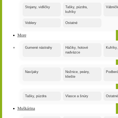
Stojany, vidličky
Tašky, púzdra,
Vábnič
kufríky
Voblery
Ostatné
More
Gumené nástrahy
Háčiky, hotové
Kufríky,
nadväzce
Navíjaky
Nožnice, peány,
Podber
kliešte
Tašky, púzdra
Vlasce a šnúry
Ostatné
Muškárina