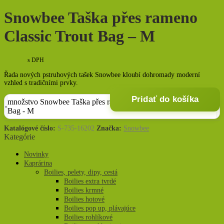
Snowbee Taška přes rameno
Classic Trout Bag – M
19,82
€
s DPH
Řada nových pstruhových tašek Snowbee kloubí dohromady moderní
vzhled s tradičními prvky.
Pridať do košíka
množstvo Snowbee Taška přes rameno Classic Trout
Bag - M
Katalógové číslo:
S-735-16202
Značka:
Snowbee
Kategórie
Novinky
Kaprárina
Boilies, pelety, dipy, cestá
Boilies extra tvrdé
Boilies krmné
Boilies hotové
Boilies pop up, plávajúce
Boilies rohlíkové