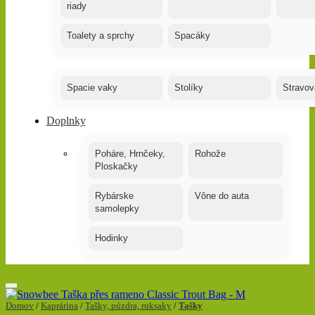
riady
Toalety a sprchy
Spacáky
Spacie vaky
Stolíky
Stravov
Doplnky
Poháre, Hrnčeky,
Rohože
Ploskačky
Rybárske
Vône do auta
samolepky
Hodinky
Domov
/
Kaprárina
/
Tašky, púzdra, ruksaky
/
Tašky