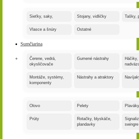
Sieťky, saky,
Stojany, vidličky
Tašky, 
Vlasce a šnúry
Ostatné
Sumčiarina
Čerene, vedrá,
Gumené nástrahy
Háčiky,
okysličovače
nadväz
Montáže, systémy,
Nástrahy a atraktory
Navíjak
komponenty
Olovo
Pelety
Plaváky
Prúty
Rotačky, blyskáče,
Signaliz
plandavky
swingre