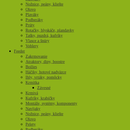
Nožnice, peány, kliešte
Olovo
Plaváky
Podberáky
Prúty
Rotačky, blyskáče, plandavky
Tašky, puzdrá, kufríky
Vlasce a šnúry
Voblery
Feeder
Zakrmovanie
Atraktory, dipy, boostre
Boilies
Háčiky, hotové nadväzce
Ihly, vrtáky, pomôcky
Krmítka
Závesné
Krmivá
Kufríky, krabičky
Montáže, systémy, komponenty
Navíjaky
Nožnice, peány, kliešte
Olovo
Pelety
Podberáky