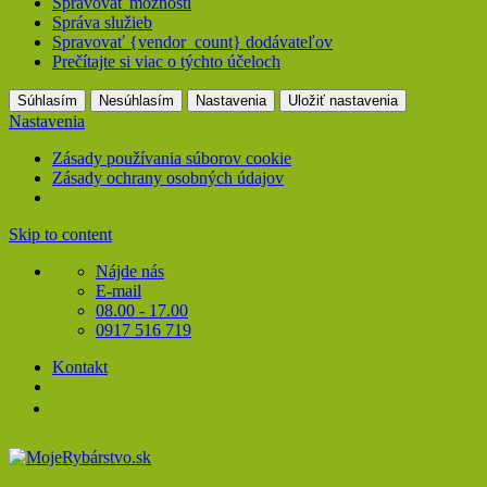
Spravovať možnosti
Správa služieb
Spravovať {vendor_count} dodávateľov
Prečítajte si viac o týchto účeloch
Súhlasím
Nesúhlasím
Nastavenia
Uložiť nastavenia
Nastavenia
Zásady používania súborov cookie
Zásady ochrany osobných údajov
Skip to content
Nájde nás
E-mail
08.00 - 17.00
0917 516 719
Kontakt