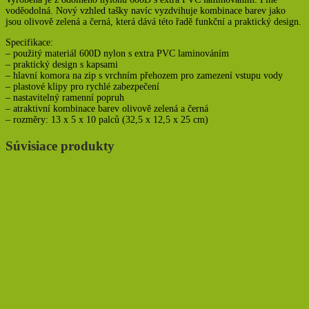
voděodolná. Nový vzhled tašky navíc vyzdvihuje kombinace barev jako
jsou olivově zelená a černá, která dává této řadě funkční a praktický design.
Specifikace:
– použitý materiál 600D nylon s extra PVC laminováním
– praktický design s kapsami
– hlavní komora na zip s vrchním přehozem pro zamezení vstupu vody
– plastové klipy pro rychlé zabezpečení
– nastavitelný ramenní popruh
– atraktivní kombinace barev olivově zelená a černá
– rozměry: 13 x 5 x 10 palců (32,5 x 12,5 x 25 cm)
Súvisiace produkty