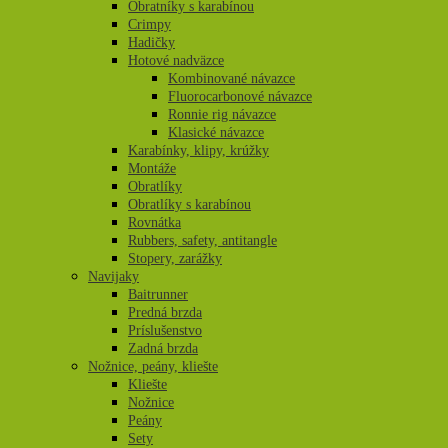
Obratníky s karabínou
Crimpy
Hadičky
Hotové nadväzce
Kombinované návazce
Fluorocarbonové návazce
Ronnie rig návazce
Klasické návazce
Karabínky, klipy, krúžky
Montáže
Obratlíky
Obratlíky s karabínou
Rovnátka
Rubbers, safety, antitangle
Stopery, zarážky
Navijaky
Baitrunner
Predná brzda
Príslušenstvo
Zadná brzda
Nožnice, peány, kliešte
Kliešte
Nožnice
Peány
Sety