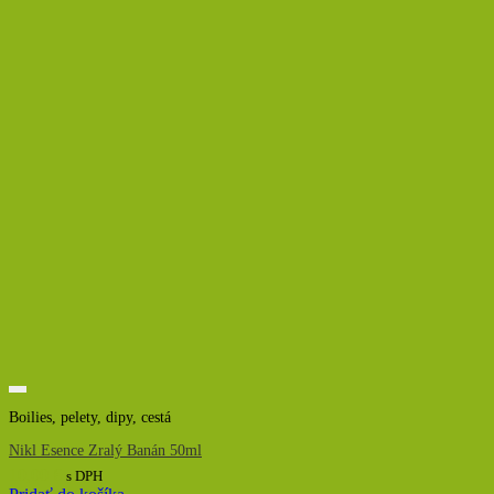
Boilies, pelety, dipy, cestá
Nikl Esence Zralý Banán 50ml
10,00
€
s DPH