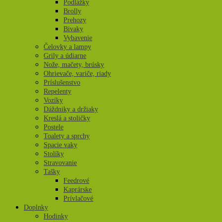
Podlážky
Brolly
Prehozy
Bivaky
Vybavenie
Čelovky a lampy
Grily a údiarne
Nože, mačety, brúsky
Ohrievače, variče, riady
Príslušenstvo
Repelenty
Vozíky
Dáždniky a držiaky
Kreslá a stoličky
Postele
Toalety a sprchy
Spacie vaky
Stolíky
Stravovanie
Tašky
Feedrové
Kaprárske
Prívlačové
Doplnky
Hodinky