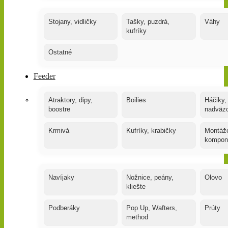
Stojany, vidličky
Tašky, puzdrá,
Váhy
kufríky
Ostatné
Feeder
Atraktory, dipy,
Boilies
Háčiky,
boostre
nadväz
Krmivá
Kufríky, krabičky
Montáže
kompon
Navíjaky
Nožnice, peány,
Olovo
kliešte
Podberáky
Pop Up, Wafters,
Prúty
method