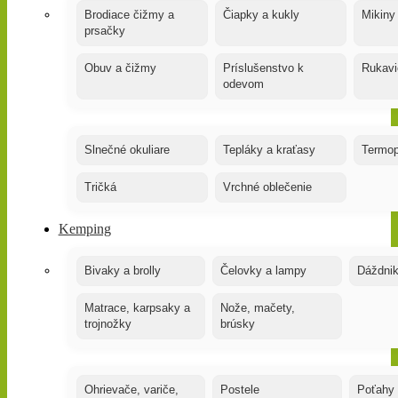
Brodiace čižmy a
Čiapky a kukly
Mikiny
prsačky
Obuv a čižmy
Príslušenstvo k
Rukavi
odevom
Slnečné okuliare
Tepláky a kraťasy
Termop
Tričká
Vrchné oblečenie
Kemping
Bivaky a brolly
Čelovky a lampy
Dáždnik
Matrace, karpsaky a
Nože, mačety,
trojnožky
brúsky
Ohrievače, variče,
Postele
Poťahy