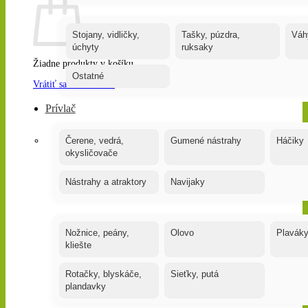
Stojany, vidličky,
Tašky, púzdra,
Váh
úchyty
ruksaky
Žiadne produkty v košíku.
Ostatné
Vrátiť sa do obchodu
Prívlač
Čerene, vedrá,
Gumené nástrahy
Háčiky
okysličovače
Nástrahy a atraktory
Navijaky
Nožnice, peány,
Olovo
Plavák
kliešte
Rotačky, blyskáče,
Sieťky, putá
plandavky