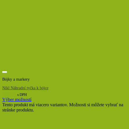
Bójky a markery
Nikl Náhradní tyčka k bójce
10,00
€
s DPH
Výber možností
Tento produkt má viacero variantov. Možnosti si môžete vybrať na
stránke produktu.