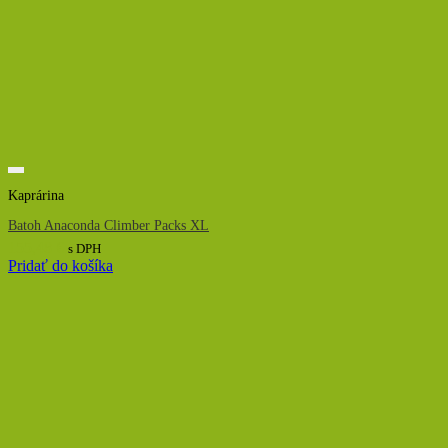
Kaprárina
Batoh Anaconda Climber Packs XL
155,48
€
s DPH
Pridať do košíka