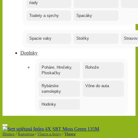
riady
Toalety a sprchy
Spacáky
Spacie vaky
Stolíky
Stravov
Doplnky
Poháre, Hrnčeky,
Rohože
Ploskačky
Rybárske
Vône do auta
samolepky
Hodinky
Domov
/
Kaprárina
/
Vlasce a šnúry
/
Vlasce