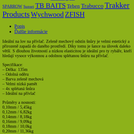
Trakker
TB BAITS
Trabucco
Teben
SPARROW
Sunset
Products
Wychwood
ZFISH
Popis
Ďalšie informácie
Ideální na lov na přívlač. Zeleně mechový odstín šnůry je velmi estetický a
přirozeně zapadá do daného prostředí. Díky tomu je šance na úlovek daleko
větší. S dlouhou životností a nízkou elasticitou je ideální pro ty rybáře, kteří
hledají vysoce výkonnou a odolnou splétanou šnůru na přívlač.
Specifikace:
– Délka: 135m
– Odolná oděru
– Barva zeleně mechová
– Velmi nízká pamět
– 4x splétaná šnůra
– Ideální na přívlač
Průměry a nosnosti:
0,10mm / 5,45kg
0,12mm / 6,82kg
0,14mm / 8,18kg
0,16mm / 9,09kg
0,18mm / 10,0kg
0,20mm / 11,36kg