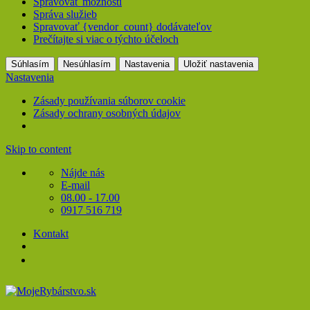
Spravovať možnosti
Správa služieb
Spravovať {vendor_count} dodávateľov
Prečítajte si viac o týchto účeloch
Súhlasím
Nesúhlasím
Nastavenia
Uložiť nastavenia
Nastavenia
Zásady používania súborov cookie
Zásady ochrany osobných údajov
Skip to content
Nájde nás
E-mail
08.00 - 17.00
0917 516 719
Kontakt