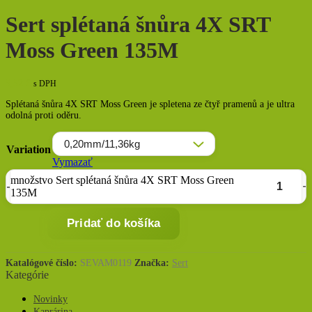
Sert splétaná šnůra 4X SRT
Moss Green 135M
5,52
€
s DPH
Splétaná šnůra 4X SRT Moss Green je spletena ze čtyř pramenů a je ultra
odolná proti oděru.
Variation
Vymazať
množstvo Sert splétaná šnůra 4X SRT Moss Green
135M
Pridať do košíka
Katalógové číslo:
SEVAM0119
Značka:
Sert
Kategórie
Novinky
Kaprárina