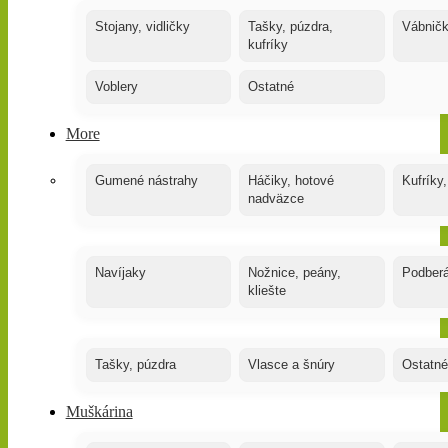
Stojany, vidličky
Tašky, púzdra,
Vábnič
kufríky
Voblery
Ostatné
More
Gumené nástrahy
Háčiky, hotové
Kufríky,
nadväzce
Navíjaky
Nožnice, peány,
Podber
kliešte
Tašky, púzdra
Vlasce a šnúry
Ostatné
Muškárina