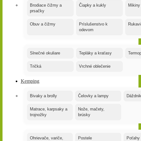
Brodiace čižmy a
Čiapky a kukly
Mikiny
prsačky
Obuv a čižmy
Príslušenstvo k
Rukavi
odevom
Slnečné okuliare
Tepláky a kraťasy
Termop
Tričká
Vrchné oblečenie
Kemping
Bivaky a brolly
Čelovky a lampy
Dáždnik
Matrace, karpsaky a
Nože, mačety,
trojnožky
brúsky
Ohrievače, variče,
Postele
Poťahy