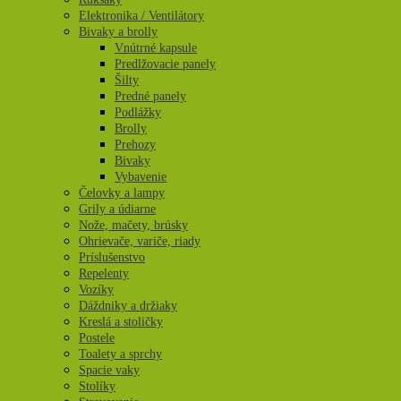
Elektronika / Ventilátory
Bivaky a brolly
Vnútrné kapsule
Predlžovacie panely
Šilty
Predné panely
Podlážky
Brolly
Prehozy
Bivaky
Vybavenie
Čelovky a lampy
Grily a údiarne
Nože, mačety, brúsky
Ohrievače, variče, riady
Príslušenstvo
Repelenty
Vozíky
Dáždniky a držiaky
Kreslá a stoličky
Postele
Toalety a sprchy
Spacie vaky
Stolíky