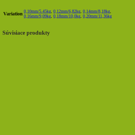
0,10mm/5.45kg
,
0,12mm/6,82kg
,
0,14mm/8,18kg
,
Variation
0,16mm/9,09kg
,
0,18mm/10,0kg
,
0,20mm/11,36kg
Súvisiace produkty