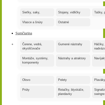
Sieťky, saky,
Stojany, vidličky
Tašky, 
Vlasce a šnúry
Ostatné
Sumčiarina
Čerene, vedrá,
Gumené nástrahy
Háčiky,
okysličovače
nadväz
Montáže, systémy,
Nástrahy a atraktory
Navíjak
komponenty
Olovo
Pelety
Plaváky
Prúty
Rotačky, blyskáče,
Signaliz
plandavky
swingre