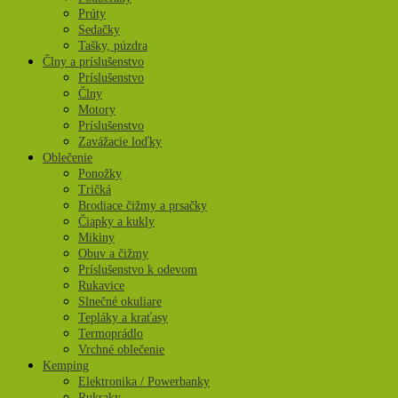
Prúty
Sedačky
Tašky, púzdra
Člny a príslušenstvo
Príslušenstvo
Člny
Motory
Príslušenstvo
Zavážacie loďky
Oblečenie
Ponožky
Tričká
Brodiace čižmy a prsačky
Čiapky a kukly
Mikiny
Obuv a čižmy
Príslušenstvo k odevom
Rukavice
Slnečné okuliare
Tepláky a kraťasy
Termoprádlo
Vrchné oblečenie
Kemping
Elektronika / Powerbanky
Ruksaky