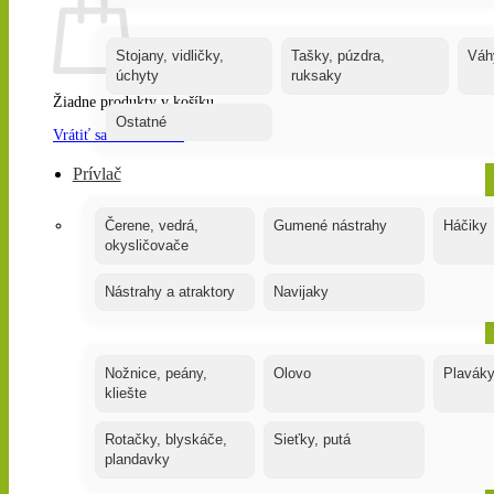
Stojany, vidličky,
Tašky, púzdra,
Váh
úchyty
ruksaky
Žiadne produkty v košíku.
Ostatné
Vrátiť sa do obchodu
Prívlač
Čerene, vedrá,
Gumené nástrahy
Háčiky
okysličovače
Nástrahy a atraktory
Navijaky
Nožnice, peány,
Olovo
Plavák
kliešte
Rotačky, blyskáče,
Sieťky, putá
plandavky