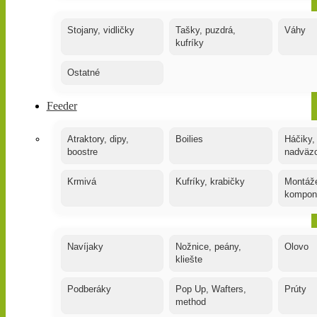
Stojany, vidličky
Tašky, puzdrá,
Váhy
kufríky
Ostatné
Feeder
Atraktory, dipy,
Boilies
Háčiky,
boostre
nadväz
Krmivá
Kufríky, krabičky
Montáže
kompon
Navíjaky
Nožnice, peány,
Olovo
kliešte
Podberáky
Pop Up, Wafters,
Prúty
method