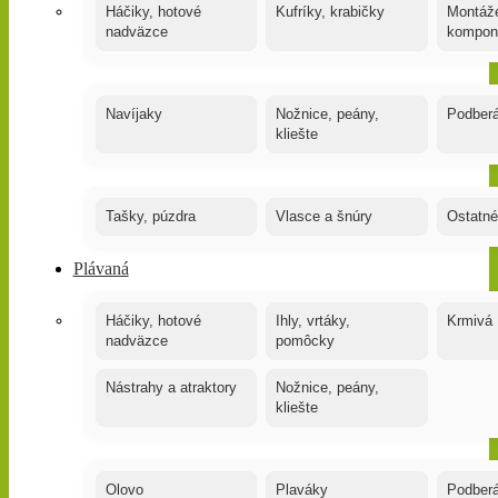
Háčiky, hotové
Kufríky, krabičky
Montáže
nadväzce
kompon
Navíjaky
Nožnice, peány,
Podber
kliešte
Tašky, púzdra
Vlasce a šnúry
Ostatné
Plávaná
Háčiky, hotové
Ihly, vrtáky,
Krmivá
nadväzce
pomôcky
Nástrahy a atraktory
Nožnice, peány,
kliešte
Olovo
Plaváky
Podber