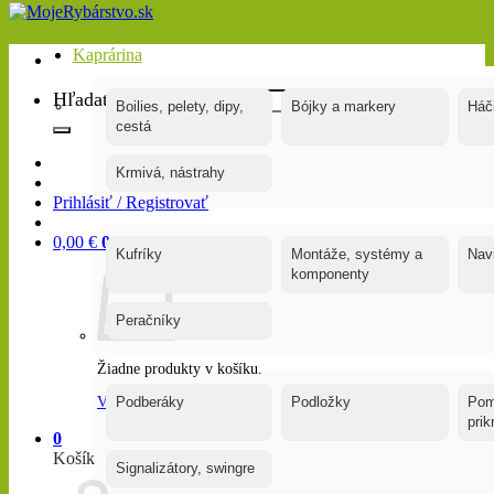
Kaprárina
Hľadať:
Boilies, pelety, dipy,
Bójky a markery
Háč
cestá
Krmivá, nástrahy
Prihlásiť / Registrovať
0,00
€
0
Kufríky
Montáže, systémy a
Nav
komponenty
Peračníky
Žiadne produkty v košíku.
Vrátiť sa do obchodu
Podberáky
Podložky
Pom
pri
0
Košík
Signalizátory, swingre