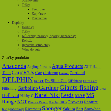
Stravovanie
Tašky
Feedrové
Kaprárske
Prívlačové
Doplnky
Hodinky
Tašky
Kľúčenky, nášivky, opasky, peňaženky
Rohože
Rybárske samolepky
Vône do auta
Značky produktu
Anaconda
Aqua Products
Bait-
ATT
Angling Pursuits
Carp'R'Us
Tech
Carp Inferno
Cortland
Carson
DELPHIN
Dr. Slick Co.
ElFabiano
Dr.Slick
Extra Carp
Giants fishing
Gardner
Garbolino
Filfishing
Greys
Karel Nikl
MS
Hell-Cat
Leeda
MAP
Hobby-G
Range
NGT
Prowess
Rapture
Plastica Panaro
PROS
Plastilys
Saenger
Sert
Snowbee
Riverbaits
Sakura
RidgeMonkey