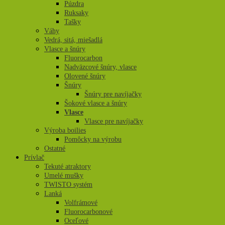
Púzdra
Ruksaky
Tašky
Váhy
Vedrá, sitá, miešadlá
Vlasce a šnúry
Fluorocarbon
Nadväzcové šnúry, vlasce
Olovené šnúry
Šnúry
Šnúry pre navíjačky
Šokové vlasce a šnúry
Vlasce
Vlasce pre navíjačky
Výroba boilies
Pomôcky na výrobu
Ostatné
Prívlač
Tekuté atraktory
Umelé mušky
TWISTO systém
Lanká
Volfrámové
Fluorocarbonové
Oceľové