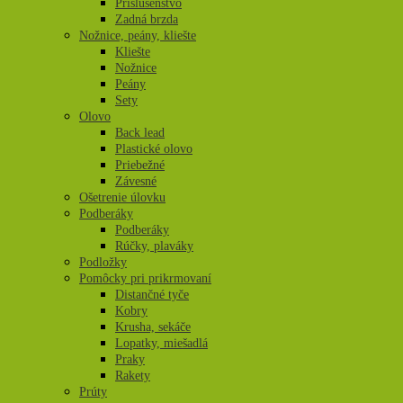
Príslušenstvo
Zadná brzda
Nožnice, peány, kliešte
Kliešte
Nožnice
Peány
Sety
Olovo
Back lead
Plastické olovo
Priebežné
Závesné
Ošetrenie úlovku
Podberáky
Podberáky
Rúčky, plaváky
Podložky
Pomôcky pri prikrmovaní
Distančné tyče
Kobry
Krusha, sekáče
Lopatky, miešadlá
Praky
Rakety
Prúty