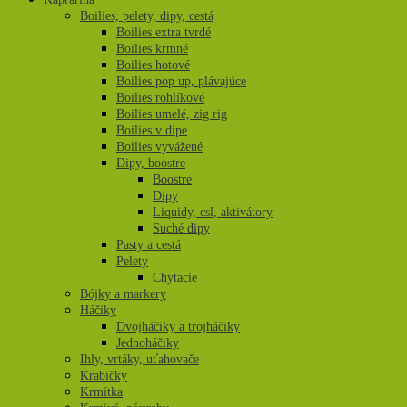
Boilies, pelety, dipy, cestá
Boilies extra tvrdé
Boilies krmné
Boilies hotové
Boilies pop up, plávajúce
Boilies rohlíkové
Boilies umelé, zig rig
Boilies v dipe
Boilies vyvážené
Dipy, boostre
Boostre
Dipy
Liquidy, csl, aktivátory
Suché dipy
Pasty a cestá
Pelety
Chytacie
Bójky a markery
Háčiky
Dvojháčiky a trojháčiky
Jednoháčiky
Ihly, vrtáky, uťahovače
Krabičky
Krmítka