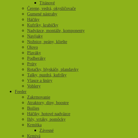
Titánové
Čerene, vedrá, okysličovače
Gumené nástrahy
Háčiky
Kufríky, krabičky
Nadväzce, montáže, komponenty
Navíjaky
Nožnice, peány, kliešte
Olovo
Plaváky
Podberáky
Prúty
Rotačky, blyskáče, plandavky
Tašky, puzdrá, kufríky
Vlasce a šnúry
Voblery
Feeder
Zakrmovanie
Atraktory, dipy, boostre
Boilies
Háčiky, hotové nadväzce
Ihly, vrtáky, pomôcky
Krmítka
Závesné
Krmivá