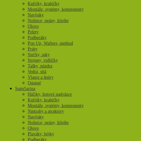
Kufríky, krabičky
Montáže, systémy, komponenty
Navíjaky
Nožnice, peány, kliešte
Olovo
Pelety
Podberáky
Pop Up, Wafters, method
Prúty
Sieťky, saky
Stojany, vidličky
Tašky, púzdra
Vedrá, sitá
Vlasce a šnúry
Ostatné
Sumčiarina
Háčiky, hotové nadväzce
Kufríky, krabičky
Montáže, systémy, komponenty
Nástrahy a atraktory
Navíjaky
Nožnice, peány, kliešte
Olovo
Plaváky, bójky
Podberáky