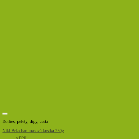
Boilies, pelety, dipy, cestá
Nikl Belachan masová kostka 250g
7,00
€
s DPH