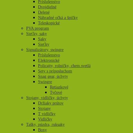
Príslušenstvo
Dvojdielné
Delené
Náhradné očká a špičky
Teleskopické
PVA program
Sieťky, saky
Saky
Sieťky
Signalizátory, swingre
Príslušenstvo
Elektronické
Policajty, rolničky, chem.svetlá
Sety s príposluchom
Snag gear, úchyty
Swingre
Retiazkové
Tyčové
Stojany, vidličky, úchyty
Držiaky prútov
Stojany
T vidličky
Vidličky
Tašky, púzdra, ruksaky
Boxy