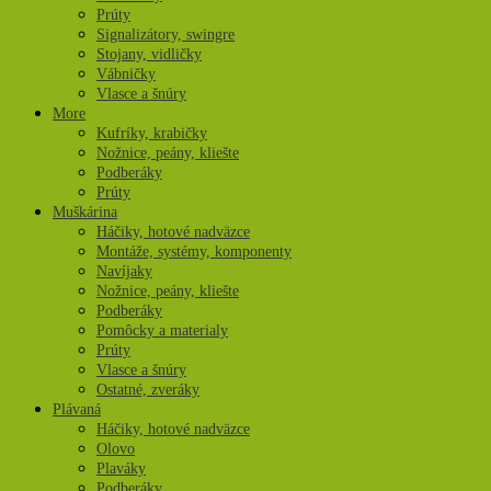
Prúty
Signalizátory, swingre
Stojany, vidličky
Vábničky
Vlasce a šnúry
More
Kufríky, krabičky
Nožnice, peány, kliešte
Podberáky
Prúty
Muškárina
Háčiky, hotové nadväzce
Montáže, systémy, komponenty
Navíjaky
Nožnice, peány, kliešte
Podberáky
Pomôcky a materialy
Prúty
Vlasce a šnúry
Ostatné, zveráky
Plávaná
Háčiky, hotové nadväzce
Olovo
Plaváky
Podberáky