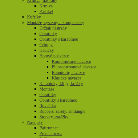
Krmivá, nástrahy
Krmivá
Partikel
Kufríky
Montáže, systémy a komponenty
Držiak nástrahy
Obratníky
Obratníky s karabínou
Crimpy
Hadičky
Hotové nadväzce
Kombinované návazce
Fluorocarbonové návazce
Ronnie rig návazce
Klasické návazce
Karabínky, klipy, krúžky
Montáže
Obratlíky
Obratlíky s karabínou
Rovnátka
Rubbers, safety, antitangle
Stopery, zarážky
Navijaky
Baitrunner
Predná brzda