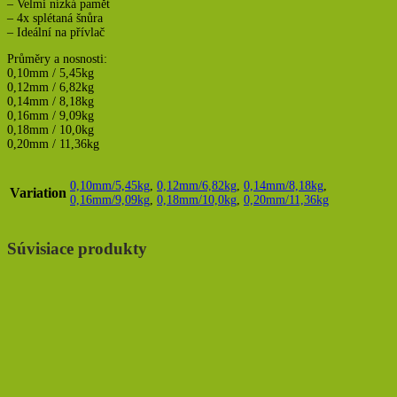
– Velmi nízká pamět
– 4x splétaná šnůra
– Ideální na přívlač
Průměry a nosnosti:
0,10mm / 5,45kg
0,12mm / 6,82kg
0,14mm / 8,18kg
0,16mm / 9,09kg
0,18mm / 10,0kg
0,20mm / 11,36kg
0,10mm/5,45kg
,
0,12mm/6,82kg
,
0,14mm/8,18kg
,
Variation
0,16mm/9,09kg
,
0,18mm/10,0kg
,
0,20mm/11,36kg
Súvisiace produkty