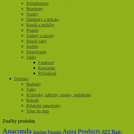
Príslušenstvo
Repelenty
Vozíky
Dáždniky a držiaky
Kreslá a stoličky
Postele
Toalety a sprchy
Spacie vaky
Stolíky
Stravovanie
Tašky
Feedrové
Kaprárske
Prívlačové
Doplnky
Hodinky
Tašky
Kľúčenky, nášivky, opasky, peňaženky
Rohože
Rybárske samolepky
Vône do auta
Značky produktu
Anaconda
Aqua Products
Bait-
ATT
Angling Pursuits