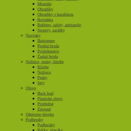
Montáže
Obratlíky
Obratlíky s karabínou
Rovnátka
Rubbers, safety, antitangle
Stopery, zarážky
Navijaky
Baitrunner
Predná brzda
Príslušenstvo
Zadná brzda
Nožnice, peány, kliešte
Kliešte
Nožnice
Peány
Sety
Olovo
Back lead
Plastické olovo
Priebežné
Závesné
Ošetrenie úlovku
Podberáky
Podberáky
Rúčky, plaváky