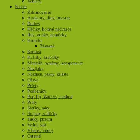
Voblery
Feeder
Zakrmovanie
Atraktory, dipy, boostre
Boilies
Háčiky, hotové nadväzce
Ihly, vrtáky, pomôcky
Krmítka
Závesné
Krmivá
Kufríky, krabičky
Montáže, systémy, komponenty
Navíjaky
Nožnice, peány, kliešte
Olovo
Pelety
Podberáky
Pop Up, Wafters, method
Prúty
Sieťky, saky
Stojany, vidličky
Tašky, púzdra
Vedrá, sitá
Vlasce a šnúry
Ostatné