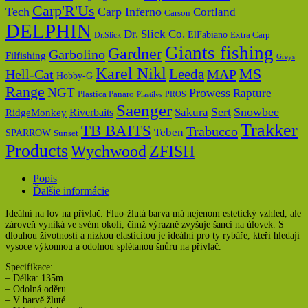
Carp'R'Us
Tech
Carp Inferno
Cortland
Carson
DELPHIN
Dr. Slick Co.
ElFabiano
Dr.Slick
Extra Carp
Giants fishing
Gardner
Garbolino
Filfishing
Greys
Karel Nikl
MS
Hell-Cat
Leeda
MAP
Hobby-G
Range
NGT
Prowess
Rapture
Plastica Panaro
PROS
Plastilys
Saenger
Sert
Snowbee
Riverbaits
Sakura
RidgeMonkey
Trakker
TB BAITS
Trabucco
Teben
SPARROW
Sunset
Products
Wychwood
ZFISH
Popis
Ďalšie informácie
Ideální na lov na přívlač. Fluo-žlutá barva má nejenom estetický vzhled, ale
zároveň vyniká ve svém okolí, čímž výrazně zvyšuje šanci na úlovek. S
dlouhou životností a nízkou elasticitou je ideální pro ty rybáře, kteří hledají
vysoce výkonnou a odolnou splétanou šnůru na přívlač.
Specifikace:
– Délka: 135m
– Odolná oděru
– V barvě žluté