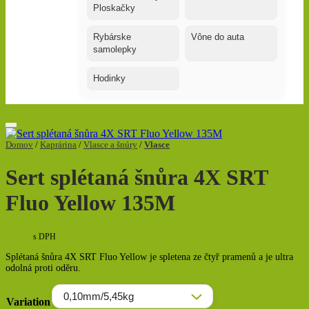
Ploskačky
Rybárske
Vône do auta
samolepky
Hodinky
Domov
/
Kaprárina
/
Vlasce a šnúry
/
Vlasce
Sert splétaná šnůra 4X SRT
Fluo Yellow 135M
5,52
€
s DPH
Splétaná šnůra 4X SRT Fluo Yellow je spletena ze čtyř pramenů a je ultra
odolná proti oděru.
Variation