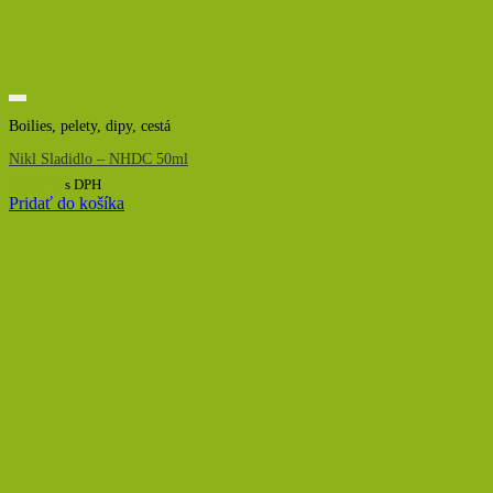
Boilies, pelety, dipy, cestá
Nikl Sladidlo – NHDC 50ml
11,00
€
s DPH
Pridať do košíka