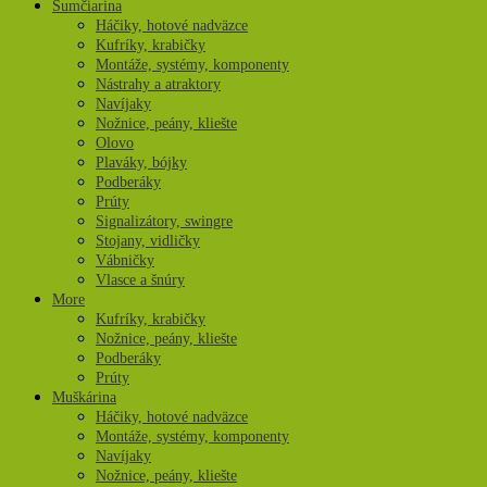
Sumčiarina
Háčiky, hotové nadväzce
Kufríky, krabičky
Montáže, systémy, komponenty
Nástrahy a atraktory
Navíjaky
Nožnice, peány, kliešte
Olovo
Plaváky, bójky
Podberáky
Prúty
Signalizátory, swingre
Stojany, vidličky
Vábničky
Vlasce a šnúry
More
Kufríky, krabičky
Nožnice, peány, kliešte
Podberáky
Prúty
Muškárina
Háčiky, hotové nadväzce
Montáže, systémy, komponenty
Navíjaky
Nožnice, peány, kliešte