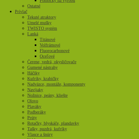
Pomôcky na výrobu
Ostatné
Prívlač
Tekuté atraktory
Umelé mušky
TWISTO systém
Lanká
Titánové
Volfrámové
Fluorocarbonové
Oceľové
Čerene, vedrá, okysličovače
Gumené nástrahy
Háčiky
Kufríky, krabičky
Nadväzce, montáže, komponenty
Navíjaky
Nožnice, peány, kliešte
Olovo
Plaváky
Podberáky
Prúty
Rotačky, blyskáče, plandavky
Tašky, puzdrá, kufríky
Vlasce a šnúry