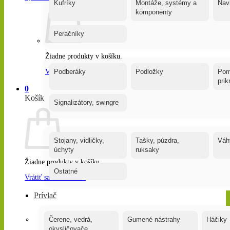
Kufríky
Montáže, systémy a
Nav
komponenty
Peračníky
Žiadne produkty v košíku.
Vrátiť sa do obchodu
Podberáky
Podložky
Pom
pri
0
Košík
Signalizátory, swingre
Stojany, vidličky,
Tašky, púzdra,
Váh
úchyty
ruksaky
Žiadne produkty v košíku.
Ostatné
Vrátiť sa do obchodu
Prívlač
Čerene, vedrá,
Gumené nástrahy
Háčiky
okysličovače