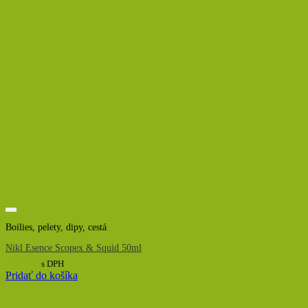
Boilies, pelety, dipy, cestá
Nikl Esence Scopex & Squid 50ml
14,00
€
s DPH
Pridať do košíka