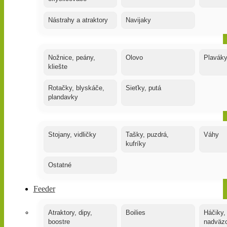
Nástrahy a atraktory
Navijaky
Nožnice, peány,
Olovo
Plavák
kliešte
Rotačky, blyskáče,
Sieťky, putá
plandavky
Stojany, vidličky
Tašky, puzdrá,
Váhy
kufríky
Ostatné
Feeder
Atraktory, dipy,
Boilies
Háčiky,
boostre
nadväz