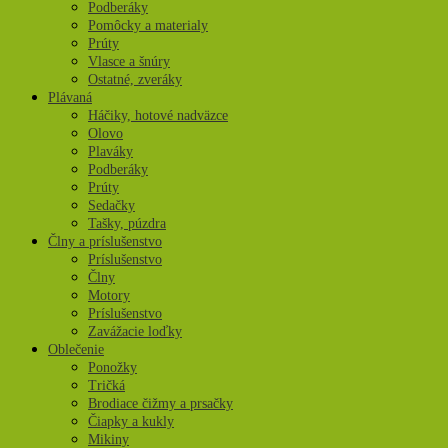
Podberáky
Pomôcky a materialy
Prúty
Vlasce a šnúry
Ostatné, zveráky
Plávaná
Háčiky, hotové nadväzce
Olovo
Plaváky
Podberáky
Prúty
Sedačky
Tašky, púzdra
Člny a príslušenstvo
Príslušenstvo
Člny
Motory
Príslušenstvo
Zavážacie loďky
Oblečenie
Ponožky
Tričká
Brodiace čižmy a prsačky
Čiapky a kukly
Mikiny