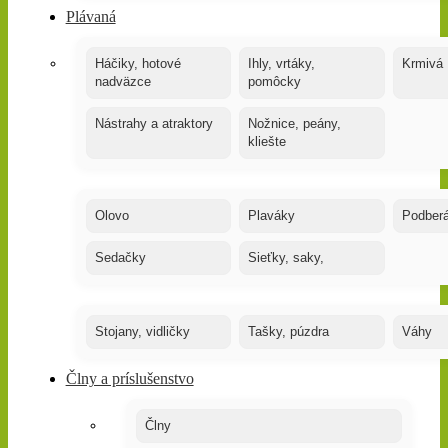
Plávaná
Háčiky, hotové
Ihly, vrtáky,
Krmivá
nadväzce
pomôcky
Nástrahy a atraktory
Nožnice, peány,
kliešte
Olovo
Plaváky
Podber
Sedačky
Sieťky, saky,
Stojany, vidličky
Tašky, púzdra
Váhy
Člny a príslušenstvo
Člny