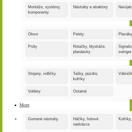
Montáže, systémy,
Nástrahy a atraktory
Navíjak
komponenty
Olovo
Pelety
Plaváky
Prúty
Rotačky, blyskáče,
Signaliz
plandavky
swingre
Stojany, vidličky
Tašky, púzdra,
Vábnič
kufríky
Voblery
Ostatné
More
Gumené nástrahy
Háčiky, hotové
Kufríky,
nadväzce