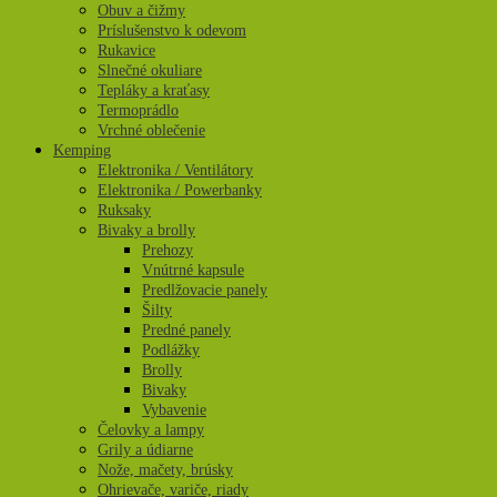
Obuv a čižmy
Príslušenstvo k odevom
Rukavice
Slnečné okuliare
Tepláky a kraťasy
Termoprádlo
Vrchné oblečenie
Kemping
Elektronika / Ventilátory
Elektronika / Powerbanky
Ruksaky
Bivaky a brolly
Prehozy
Vnútrné kapsule
Predlžovacie panely
Šilty
Predné panely
Podlážky
Brolly
Bivaky
Vybavenie
Čelovky a lampy
Grily a údiarne
Nože, mačety, brúsky
Ohrievače, variče, riady