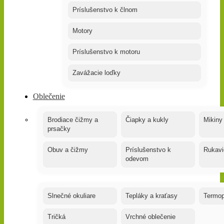
Príslušenstvo k člnom
Motory
Príslušenstvo k motoru
Zavážacie loďky
Oblečenie
Brodiace čižmy a
Čiapky a kukly
Mikiny
prsačky
Obuv a čižmy
Príslušenstvo k
Rukavi
odevom
Slnečné okuliare
Tepláky a kraťasy
Termop
Tričká
Vrchné oblečenie