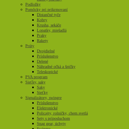
Podložky
Pomôcky pri prikrmovaní
Distančné tyče
Kobry
Krusha, sekáče
Lopatky, miešadlá
Praky
Rakety
Prúty
Dvojdielné
Príslušenstvo
Delené
Náhradné očká a špičky
Teleskopické
PVA program
Sieťky, saky
Saky
Sieťky
Signalizátory, swingre
Príslušenstvo
Elektronické
Policajty, rolničky, chem.svetlá
Sety s príposluchom
Snag gear, úchyty
Swingre