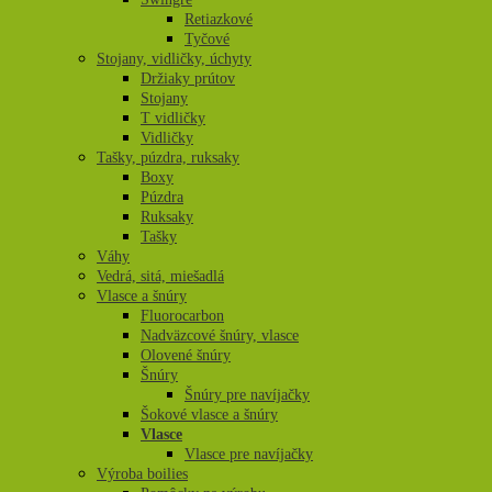
Retiazkové
Tyčové
Stojany, vidličky, úchyty
Držiaky prútov
Stojany
T vidličky
Vidličky
Tašky, púzdra, ruksaky
Boxy
Púzdra
Ruksaky
Tašky
Váhy
Vedrá, sitá, miešadlá
Vlasce a šnúry
Fluorocarbon
Nadväzcové šnúry, vlasce
Olovené šnúry
Šnúry
Šnúry pre navíjačky
Šokové vlasce a šnúry
Vlasce
Vlasce pre navíjačky
Výroba boilies