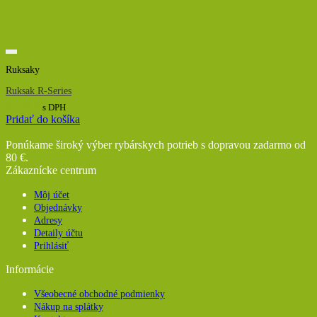
Ruksaky
Ruksak R-Series
64,99
€
s DPH
Pridať do košíka
Ponúkame široký výber rybárskych potrieb s dopravou zadarmo od
80 €.
Zákaznícke centrum
Môj účet
Objednávky
Adresy
Detaily účtu
Prihlásiť
Informácie
Všeobecné obchodné podmienky
Nákup na splátky