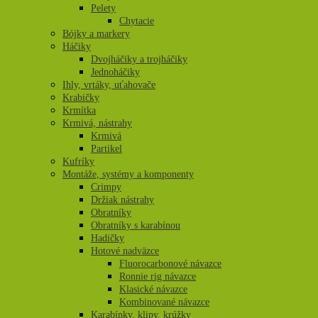
Pelety
Chytacie
Bójky a markery
Háčiky
Dvojháčiky a trojháčiky
Jednoháčiky
Ihly, vrtáky, uťahovače
Krabičky
Krmítka
Krmivá, nástrahy
Krmivá
Partikel
Kufríky
Montáže, systémy a komponenty
Crimpy
Držiak nástrahy
Obratníky
Obratníky s karabínou
Hadičky
Hotové nadväzce
Fluorocarbonové návazce
Ronnie rig návazce
Klasické návazce
Kombinované návazce
Karabínky, klipy, krúžky