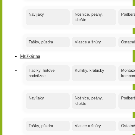
Navíjaky
Nožnice, peány,
Podber
kliešte
Tašky, púzdra
Vlasce a šnúry
Ostatné
Muškárina
Háčiky, hotové
Kufríky, krabičky
Montáže
nadväzce
kompon
Navíjaky
Nožnice, peány,
Podber
kliešte
Tašky, púzdra
Vlasce a šnúry
Ostatné