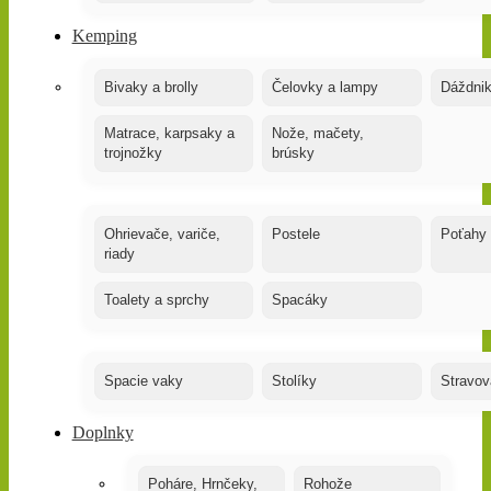
Kemping
Bivaky a brolly
Čelovky a lampy
Dáždnik
Matrace, karpsaky a
Nože, mačety,
trojnožky
brúsky
Ohrievače, variče,
Postele
Poťahy
riady
Toalety a sprchy
Spacáky
Spacie vaky
Stolíky
Stravov
Doplnky
Poháre, Hrnčeky,
Rohože