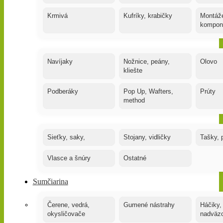
Krmivá
Kufríky, krabičky
Montáže
kompon
Navíjaky
Nožnice, peány,
Olovo
kliešte
Podberáky
Pop Up, Wafters,
Prúty
method
Sieťky, saky,
Stojany, vidličky
Tašky, 
Vlasce a šnúry
Ostatné
Sumčiarina
Čerene, vedrá,
Gumené nástrahy
Háčiky,
okysličovače
nadväz