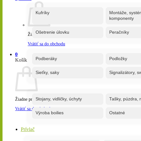
Kufríky
Montáže, systé
komponenty
Ošetrenie úlovku
Peračníky
Žiadne produkty v košíku.
Vrátiť sa do obchodu
0
Podberáky
Podložky
Košík
Sieťky, saky
Signalizátory, s
Stojany, vidličky, úchyty
Tašky, púzdra, 
Žiadne produkty v košíku.
Vrátiť sa do obchodu
Výroba boilies
Ostatné
Prívlač