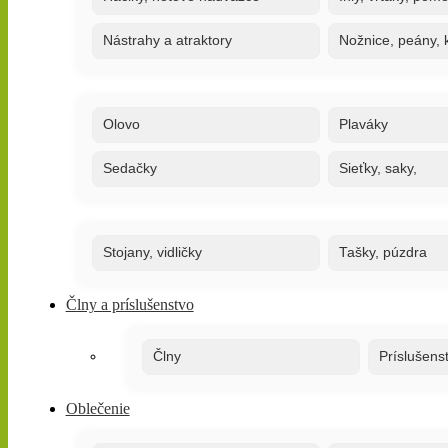
Nástrahy a atraktory
Nožnice, peány, k
Olovo
Plaváky
Sedačky
Sieťky, saky,
Stojany, vidličky
Tašky, púzdra
Člny a príslušenstvo
Člny
Príslušens
Oblečenie