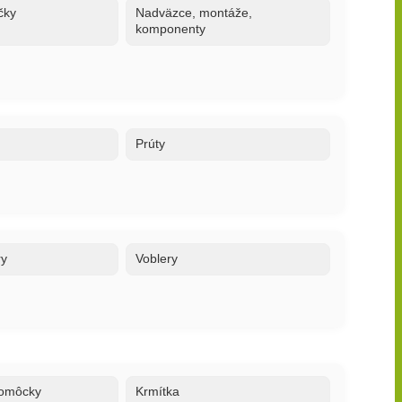
čky
Nadväzce, montáže,
komponenty
Prúty
ry
Voblery
 pomôcky
Krmítka