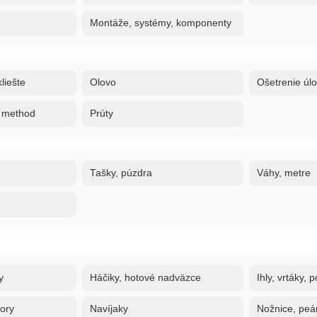
Montáže, systémy, komponenty
liešte
Olovo
Ošetrenie úl
, method
Prúty
Tašky, púzdra
Váhy, metre
y
Háčiky, hotové nadväzce
Ihly, vrtáky,
tory
Navíjaky
Nožnice, peán