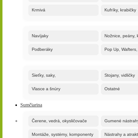
Krmivá
Kufríky, krabičky
Navíjaky
Nožnice, peány, k
Podberáky
Pop Up, Wafters
Sieťky, saky,
Stojany, vidličky
Vlasce a šnúry
Ostatné
Sumčiarina
Čerene, vedrá, okysličovače
Gumené nástrah
Montáže, systémy, komponenty
Nástrahy a atrak