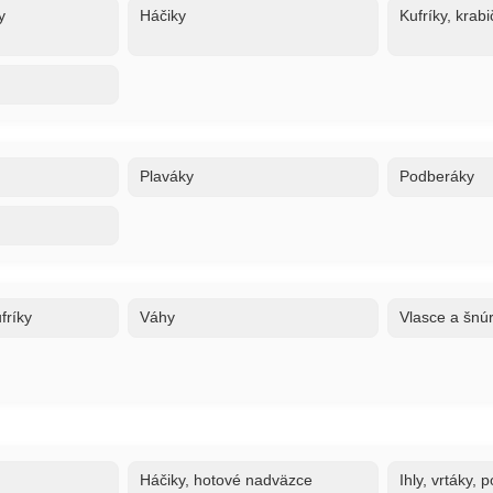
y
Háčiky
Kufríky, krabi
Plaváky
Podberáky
fríky
Váhy
Vlasce a šnú
Háčiky, hotové nadväzce
Ihly, vrtáky,