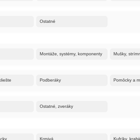
Ostatné
Montáže, systémy, komponenty
Mušky, strím
liešte
Podberáky
Pomôcky a ma
Ostatné, zveráky
ôcky
Krmivá
Kufríky, krabi