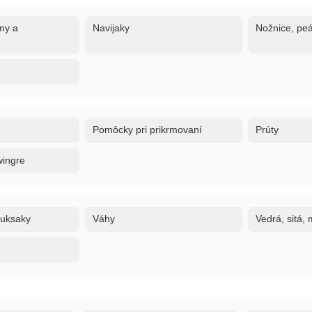
my a
Navijaky
Nožnice, peá
Pomôcky pri prikrmovaní
Prúty
wingre
ruksaky
Váhy
Vedrá, sitá,