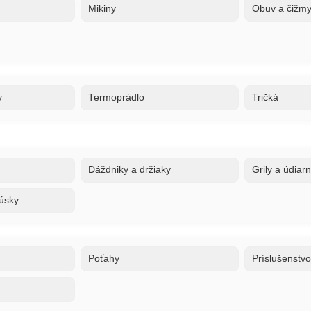
Mikiny
Obuv a čižm
y
Termoprádlo
Tričká
Dáždniky a držiaky
Grily a údiar
úsky
Poťahy
Príslušenstv