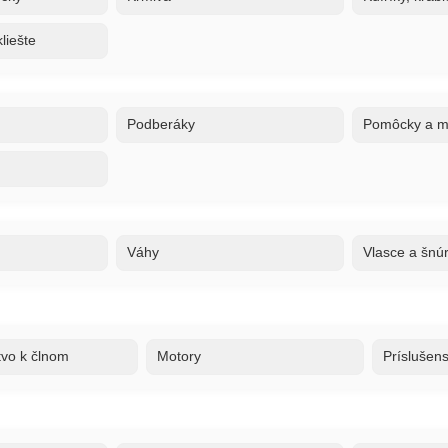
liešte
Podberáky
Pomôcky a ma
Váhy
Vlasce a šnú
tvo k člnom
Motory
Príslušen