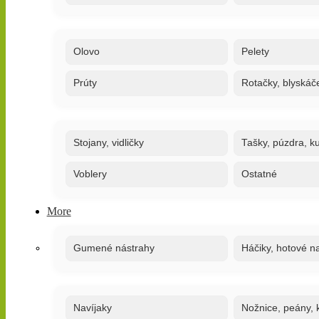
Olovo
Pelety
Prúty
Rotačky, blyskáč
Stojany, vidličky
Tašky, púzdra, ku
Voblery
Ostatné
More
Gumené nástrahy
Háčiky, hotové n
Navíjaky
Nožnice, peány, k