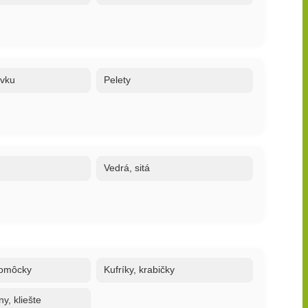
ovku
Pelety
Vedrá, sitá
 pomôcky
Kufríky, krabičky
y, kliešte