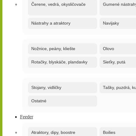
Čerene, vedrá, okysličovače
Gumené nástrah
Nástrahy a atraktory
Navijaky
Nožnice, peány, kliešte
Olovo
Rotačky, blyskáče, plandavky
Sieťky, putá
Stojany, vidličky
Tašky, puzdrá, ku
Ostatné
Feeder
Atraktory, dipy, boostre
Boilies