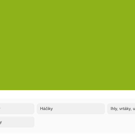
y
Háčiky
Ihly, vrtáky,
y