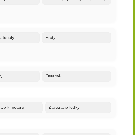
terialy
Prúty
ry
Ostatné
stvo k motoru
Zavážacie loďky