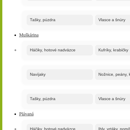
Tašky, púzdra
Vlasce a šnúry
Muškárina
Háčiky, hotové nadväzce
Kufríky, krabičky
Navíjaky
Nožnice, peány, k
Tašky, púzdra
Vlasce a šnúry
Plávaná
Háčiky, hotové nadväzce
Ihly, vrtáky, pom