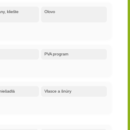
ny, kliešte
Olovo
PVA program
 miešadlá
Vlasce a šnúry