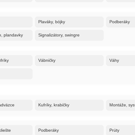
Plaváky, bójky
Podberáky
e, plandavky
Signalizátory, swingre
fríky
Vábničky
Váhy
adväzce
Kufríky, krabičky
Montáže, sy
liešte
Podberáky
Prúty