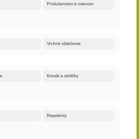
y
Príslušenstvo k odevom
Vrchné oblečenie
ne
Kreslá a stoličky
o
Repelenty