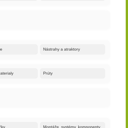
re
Nástrahy a atraktory
terialy
Prúty
čky
Montáže, systémy, komponenty