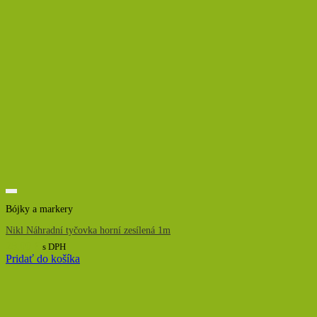
Bójky a markery
Nikl Náhradní tyčovka horní zesílená 1m
28,00
€
s DPH
Pridať do košíka