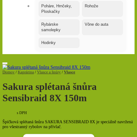
Poháre, Hrnčeky,
Rohože
Ploskačky
Rybárske
Vône do auta
samolepky
Hodinky
Domov
/
Kaprárina
/
Vlasce a šnúry
/
Vlasce
Sakura splétaná šnůra
Sensibraid 8X 150m
23,79
€
s DPH
Špičková splétaná šnůra SAKURA SENSIBRAID 8X je speciálně navržená
pro všestranný rybolov na přívlač.