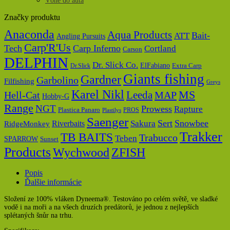
Vône do auta
Značky produktu
Anaconda
Aqua Products
Bait-
ATT
Angling Pursuits
Carp'R'Us
Tech
Carp Inferno
Cortland
Carson
DELPHIN
Dr. Slick Co.
ElFabiano
Dr.Slick
Extra Carp
Giants fishing
Gardner
Garbolino
Filfishing
Greys
Karel Nikl
MS
Hell-Cat
Leeda
MAP
Hobby-G
Range
NGT
Prowess
Rapture
Plastica Panaro
PROS
Plastilys
Saenger
Sert
Snowbee
Riverbaits
Sakura
RidgeMonkey
Trakker
TB BAITS
Trabucco
Teben
SPARROW
Sunset
Products
Wychwood
ZFISH
Popis
Ďalšie informácie
Složení ze 100% vláken Dyneema®. Testováno po celém světě, ve sladké
vodě i na moři a na všech druzích predátorů, je jednou z nejlepších
splétaných šnůr na trhu.