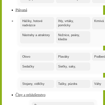
Plávaná
Háčiky, hotové
Ihly, vrtáky,
Krmivá
nadväzce
pomôcky
Nástrahy a atraktory
Nožnice, peány,
kliešte
Olovo
Plaváky
Podber
Sedačky
Sieťky, saky,
Stojany, vidličky
Tašky, púzdra
Váhy
Člny a príslušenstvo