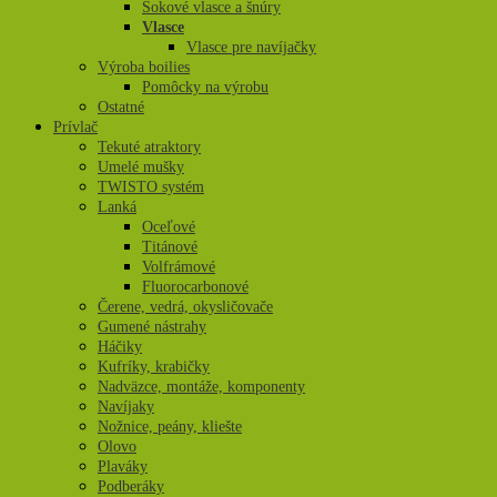
Šokové vlasce a šnúry
Vlasce
Vlasce pre navíjačky
Výroba boilies
Pomôcky na výrobu
Ostatné
Prívlač
Tekuté atraktory
Umelé mušky
TWISTO systém
Lanká
Oceľové
Titánové
Volfrámové
Fluorocarbonové
Čerene, vedrá, okysličovače
Gumené nástrahy
Háčiky
Kufríky, krabičky
Nadväzce, montáže, komponenty
Navíjaky
Nožnice, peány, kliešte
Olovo
Plaváky
Podberáky