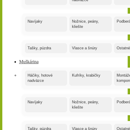
nadväzce
Navíjaky
Nožnice, peány,
Podber
kliešte
Tašky, púzdra
Vlasce a šnúry
Ostatné
Muškárina
Háčiky, hotové
Kufríky, krabičky
Montáže
nadväzce
kompon
Navíjaky
Nožnice, peány,
Podber
kliešte
Tašky, púzdra
Vlasce a šnúry
Ostatné