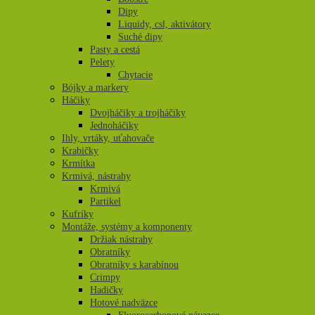
Dipy
Liquidy, csl, aktivátory
Suché dipy
Pasty a cestá
Pelety
Chytacie
Bójky a markery
Háčiky
Dvojháčiky a trojháčiky
Jednoháčiky
Ihly, vrtáky, uťahovače
Krabičky
Krmítka
Krmivá, nástrahy
Krmivá
Partikel
Kufríky
Montáže, systémy a komponenty
Držiak nástrahy
Obratníky
Obratníky s karabínou
Crimpy
Hadičky
Hotové nadväzce