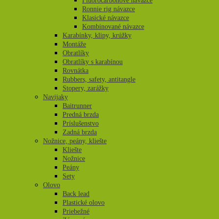
Fluorocarbonové návazce
Ronnie rig návazce
Klasické návazce
Kombinované návazce
Karabínky, klipy, krúžky
Montáže
Obratlíky
Obratlíky s karabínou
Rovnátka
Rubbers, safety, antitangle
Stopery, zarážky
Navijaky
Baitrunner
Predná brzda
Príslušenstvo
Zadná brzda
Nožnice, peány, kliešte
Kliešte
Nožnice
Peány
Sety
Olovo
Back lead
Plastické olovo
Priebežné