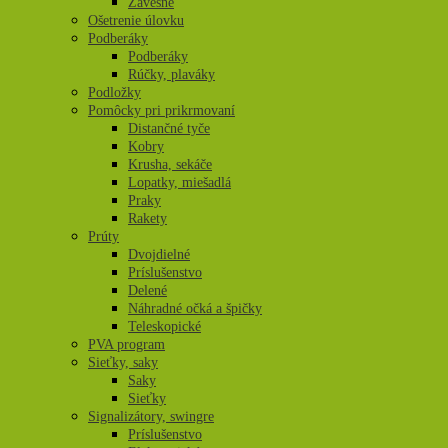
Závesné
Ošetrenie úlovku
Podberáky
Podberáky
Rúčky, plaváky
Podložky
Pomôcky pri prikrmovaní
Distančné tyče
Kobry
Krusha, sekáče
Lopatky, miešadlá
Praky
Rakety
Prúty
Dvojdielné
Príslušenstvo
Delené
Náhradné očká a špičky
Teleskopické
PVA program
Sieťky, saky
Saky
Sieťky
Signalizátory, swingre
Príslušenstvo