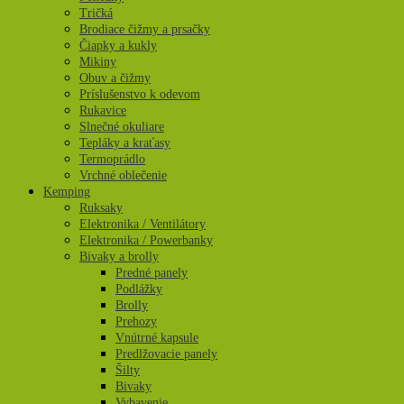
Tričká
Brodiace čižmy a prsačky
Čiapky a kukly
Mikiny
Obuv a čižmy
Príslušenstvo k odevom
Rukavice
Slnečné okuliare
Tepláky a kraťasy
Termoprádlo
Vrchné oblečenie
Kemping
Ruksaky
Elektronika / Ventilátory
Elektronika / Powerbanky
Bivaky a brolly
Predné panely
Podlážky
Brolly
Prehozy
Vnútrné kapsule
Predlžovacie panely
Šilty
Bivaky
Vybavenie