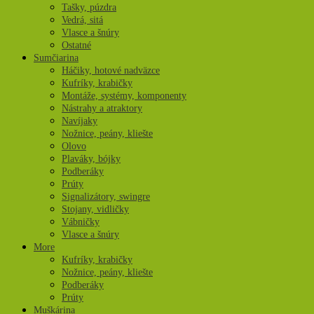
Tašky, púzdra
Vedrá, sitá
Vlasce a šnúry
Ostatné
Sumčiarina
Háčiky, hotové nadväzce
Kufríky, krabičky
Montáže, systémy, komponenty
Nástrahy a atraktory
Navíjaky
Nožnice, peány, kliešte
Olovo
Plaváky, bójky
Podberáky
Prúty
Signalizátory, swingre
Stojany, vidličky
Vábničky
Vlasce a šnúry
More
Kufríky, krabičky
Nožnice, peány, kliešte
Podberáky
Prúty
Muškárina