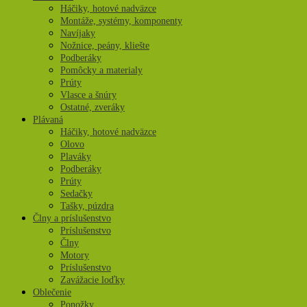
Háčiky, hotové nadväzce
Montáže, systémy, komponenty
Navíjaky
Nožnice, peány, kliešte
Podberáky
Pomôcky a materialy
Prúty
Vlasce a šnúry
Ostatné, zveráky
Plávaná
Háčiky, hotové nadväzce
Olovo
Plaváky
Podberáky
Prúty
Sedačky
Tašky, púzdra
Člny a príslušenstvo
Príslušenstvo
Člny
Motory
Príslušenstvo
Zavážacie loďky
Oblečenie
Ponožky