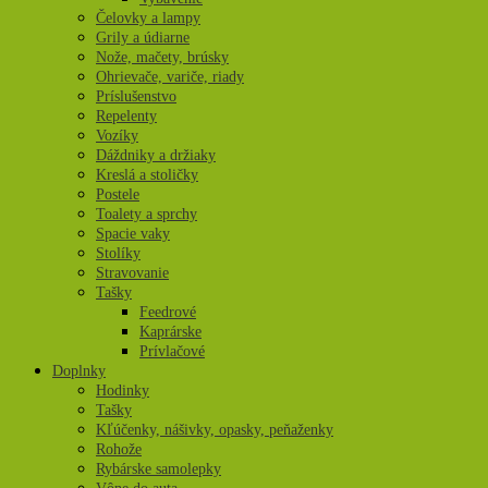
Čelovky a lampy
Grily a údiarne
Nože, mačety, brúsky
Ohrievače, variče, riady
Príslušenstvo
Repelenty
Vozíky
Dáždniky a držiaky
Kreslá a stoličky
Postele
Toalety a sprchy
Spacie vaky
Stolíky
Stravovanie
Tašky
Feedrové
Kaprárske
Prívlačové
Doplnky
Hodinky
Tašky
Kľúčenky, nášivky, opasky, peňaženky
Rohože
Rybárske samolepky