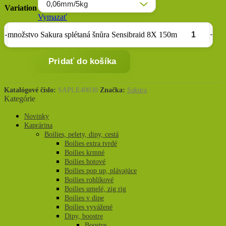
Variation
Vymazať
množstvo Sakura splétaná šnůra Sensibraid 8X 150m
Pridať do košíka
Katalógové číslo:
SAPLE40030
Značka:
Sakura
Kategórie
Novinky
Kaprárina
Boilies, pelety, dipy, cestá
Boilies extra tvrdé
Boilies krmné
Boilies hotové
Boilies pop up, plávajúce
Boilies rohlíkové
Boilies umelé, zig rig
Boilies v dipe
Boilies vyvážené
Dipy, boostre
Boostre