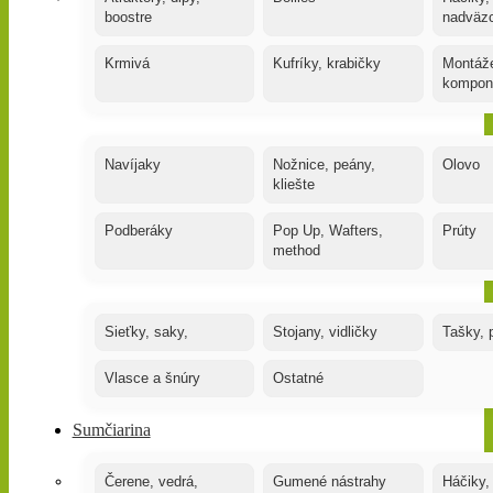
boostre
nadväz
Krmivá
Kufríky, krabičky
Montáže
kompon
Navíjaky
Nožnice, peány,
Olovo
kliešte
Podberáky
Pop Up, Wafters,
Prúty
method
Sieťky, saky,
Stojany, vidličky
Tašky, 
Vlasce a šnúry
Ostatné
Sumčiarina
Čerene, vedrá,
Gumené nástrahy
Háčiky,