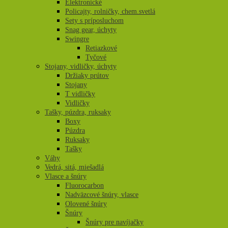
Elektronické
Policajty, rolničky, chem.svetlá
Sety s príposluchom
Snag gear, úchyty
Swingre
Retiazkové
Tyčové
Stojany, vidličky, úchyty
Držiaky prútov
Stojany
T vidličky
Vidličky
Tašky, púzdra, ruksaky
Boxy
Púzdra
Ruksaky
Tašky
Váhy
Vedrá, sitá, miešadlá
Vlasce a šnúry
Fluorocarbon
Nadväzcové šnúry, vlasce
Olovené šnúry
Šnúry
Šnúry pre navíjačky