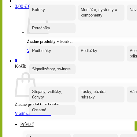
0,00
€
0
Kufríky
Montáže, systémy a
Nav
komponenty
Peračníky
Žiadne produkty v košíku.
Vrátiť sa do obchodu
Podberáky
Podložky
Pom
pri
0
Košík
Signalizátory, swingre
Stojany, vidličky,
Tašky, púzdra,
Váh
úchyty
ruksaky
Žiadne produkty v košíku.
Ostatné
Vrátiť sa do obchodu
Prívlač