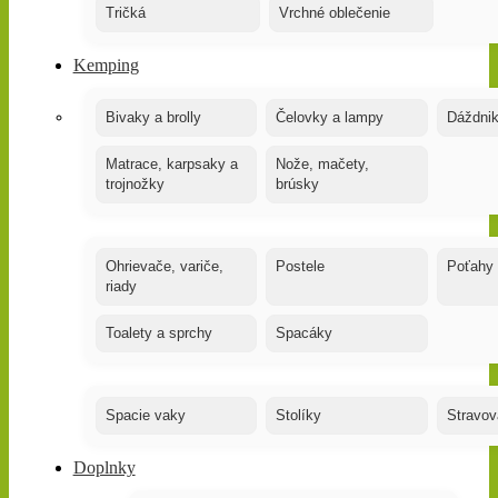
Tričká
Vrchné oblečenie
Kemping
Bivaky a brolly
Čelovky a lampy
Dáždnik
Matrace, karpsaky a
Nože, mačety,
trojnožky
brúsky
Ohrievače, variče,
Postele
Poťahy
riady
Toalety a sprchy
Spacáky
Spacie vaky
Stolíky
Stravov
Doplnky