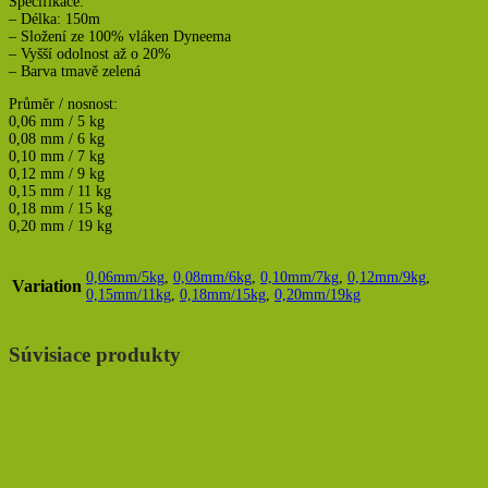
Specifikace:
– Délka: 150m
– Složení ze 100% vláken Dyneema
– Vyšší odolnost až o 20%
– Barva tmavě zelená
Průměr / nosnost:
0,06 mm / 5 kg
0,08 mm / 6 kg
0,10 mm / 7 kg
0,12 mm / 9 kg
0,15 mm / 11 kg
0,18 mm / 15 kg
0,20 mm / 19 kg
0,06mm/5kg
,
0,08mm/6kg
,
0,10mm/7kg
,
0,12mm/9kg
,
Variation
0,15mm/11kg
,
0,18mm/15kg
,
0,20mm/19kg
Súvisiace produkty