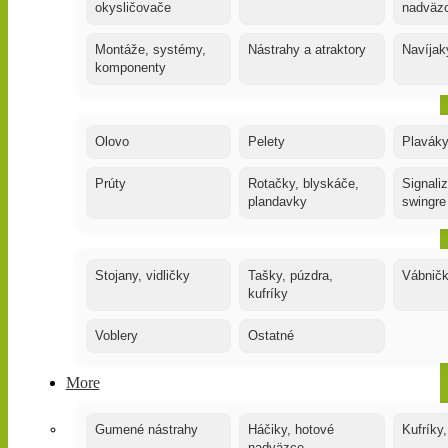
okysličovače
nadväz
Montáže, systémy,
Nástrahy a atraktory
Navíjak
komponenty
Olovo
Pelety
Plaváky
Prúty
Rotačky, blyskáče,
Signaliz
plandavky
swingre
Stojany, vidličky
Tašky, púzdra,
Vábnič
kufríky
Voblery
Ostatné
More
Gumené nástrahy
Háčiky, hotové
Kufríky,