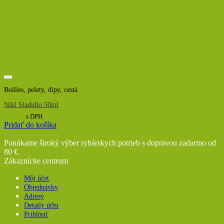
Boilies, pelety, dipy, cestá
Nikl Sladidlo 50ml
6,00
€
s DPH
Pridať do košíka
Ponúkame široký výber rybárskych potrieb s dopravou zadarmo od
80 €.
Zákaznícke centrum
Môj účet
Objednávky
Adresy
Detaily účtu
Prihlásiť