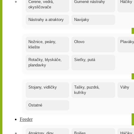
Čerene, vedrá,
Gumené nástrahy
Háčiky
okysličovače
Nástrahy a atraktory
Navijaky
Nožnice, peány,
Olovo
Plavák
kliešte
Rotačky, blyskáče,
Sieťky, putá
plandavky
Stojany, vidličky
Tašky, puzdrá,
Váhy
kufríky
Ostatné
Feeder
Atraktory, dipy,
Boilies
Háčiky,