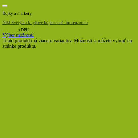
Bójky a markery
Nikl Světýlko k tyčové bójce s nočním senzorem
28,00
€
s DPH
Výber možností
Tento produkt má viacero variantov. Možnosti si môžete vybrať na
stránke produktu.