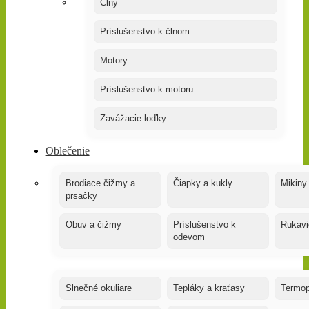
Člny
Príslušenstvo k člnom
Motory
Príslušenstvo k motoru
Zavážacie loďky
Oblečenie
Brodiace čižmy a
Čiapky a kukly
Mikiny
prsačky
Obuv a čižmy
Príslušenstvo k
Rukavi
odevom
Slnečné okuliare
Tepláky a kraťasy
Termop