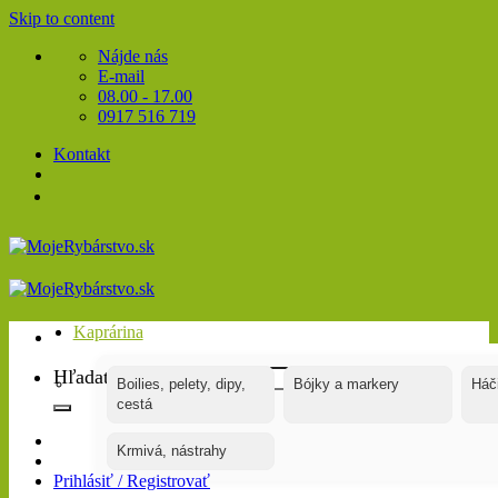
Skip to content
Nájde nás
E-mail
08.00 - 17.00
0917 516 719
Kontakt
Kaprárina
Hľadať:
Boilies, pelety, dipy,
Bójky a markery
Háč
cestá
Krmivá, nástrahy
Prihlásiť / Registrovať