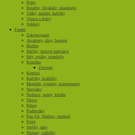
Prúty
Rotačky, blyskáče, plandavky
Tašky, puzdrá, kufríky
Vlasce a šnúry
Voblery
Feeder
Zakrmovanie
Atraktory, dipy, boostre
Boilies
Háčiky, hotové nadväzce
Ihly, vrtáky, pomôcky
Krmítka
Závesné
Krmivá
Kufríky, krabičky
Montáže, systémy, komponenty
Navíjaky
Nožnice, peány, kliešte
Olovo
Pelety
Podberáky
Pop Up, Wafters, method
Prúty
Sieťky, saky
Stojany, vidličky