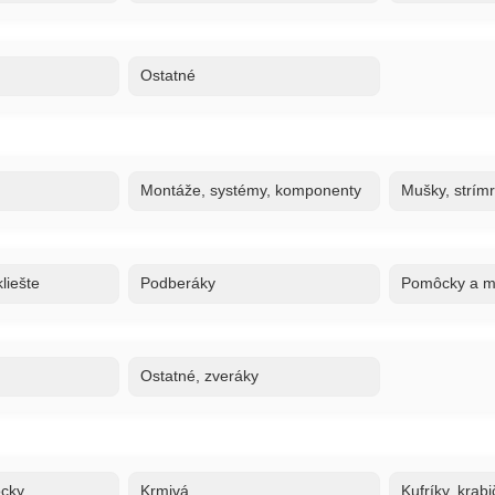
Ostatné
Montáže, systémy, komponenty
Mušky, strím
liešte
Podberáky
Pomôcky a ma
Ostatné, zveráky
ôcky
Krmivá
Kufríky, krabi