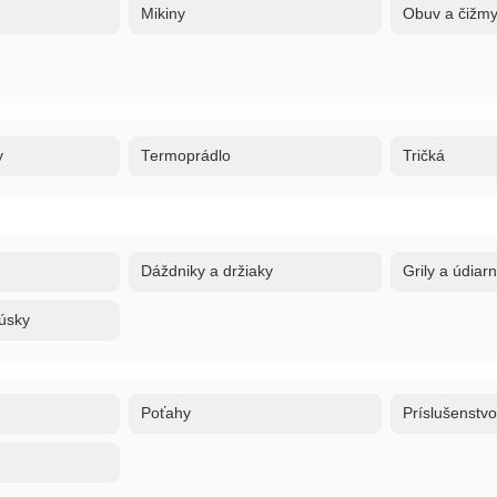
Mikiny
Obuv a čižm
y
Termoprádlo
Tričká
Dáždniky a držiaky
Grily a údiar
úsky
Poťahy
Príslušenstv