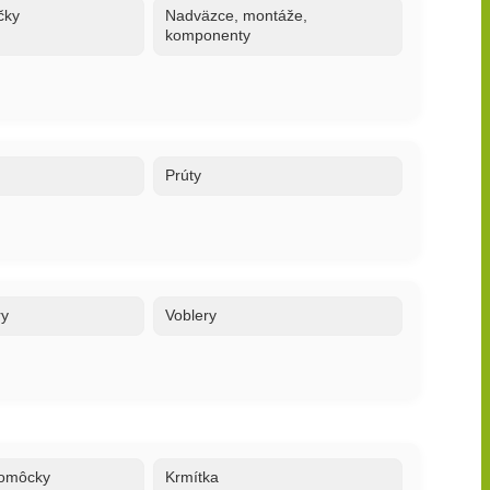
čky
Nadväzce, montáže,
komponenty
Prúty
ry
Voblery
 pomôcky
Krmítka