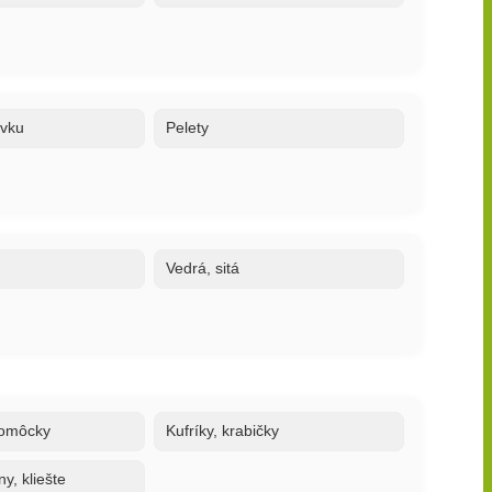
ovku
Pelety
Vedrá, sitá
 pomôcky
Kufríky, krabičky
y, kliešte