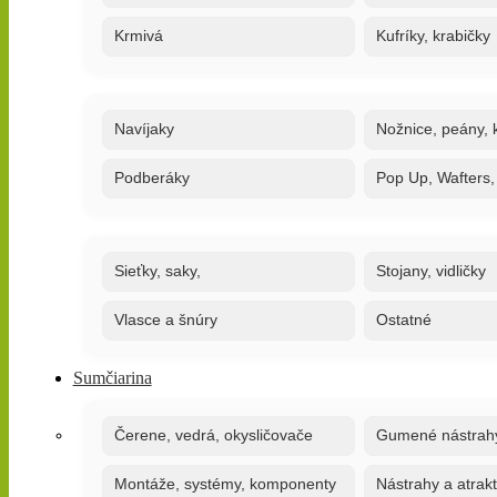
Krmivá
Kufríky, krabičky
Navíjaky
Nožnice, peány, k
Podberáky
Pop Up, Wafters
Sieťky, saky,
Stojany, vidličky
Vlasce a šnúry
Ostatné
Sumčiarina
Čerene, vedrá, okysličovače
Gumené nástrah
Montáže, systémy, komponenty
Nástrahy a atrak