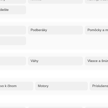
liešte
Podberáky
Pomôcky a ma
Váhy
Vlasce a šnú
tvo k člnom
Motory
Príslušen