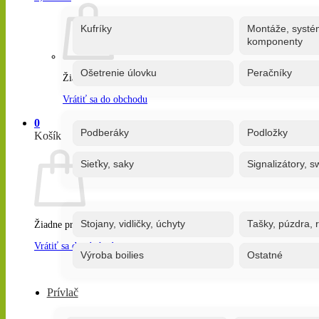
Kufríky
Montáže, systé
komponenty
Ošetrenie úlovku
Peračníky
Žiadne produkty v košíku.
Vrátiť sa do obchodu
0
Podberáky
Podložky
Košík
Sieťky, saky
Signalizátory, s
Stojany, vidličky, úchyty
Tašky, púzdra, 
Žiadne produkty v košíku.
Vrátiť sa do obchodu
Výroba boilies
Ostatné
Prívlač