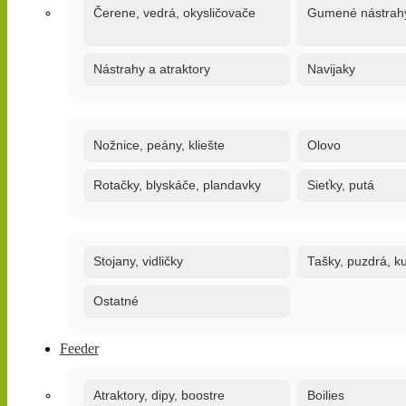
Čerene, vedrá, okysličovače
Gumené nástrah
Nástrahy a atraktory
Navijaky
Nožnice, peány, kliešte
Olovo
Rotačky, blyskáče, plandavky
Sieťky, putá
Stojany, vidličky
Tašky, puzdrá, ku
Ostatné
Feeder
Atraktory, dipy, boostre
Boilies