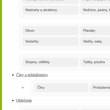
Nástrahy a atraktory
Nožnice, peány, k
Olovo
Plaváky
Sedačky
Sieťky, saky,
Stojany, vidličky
Tašky, púzdra
Člny a príslušenstvo
Člny
Príslušens
Oblečenie