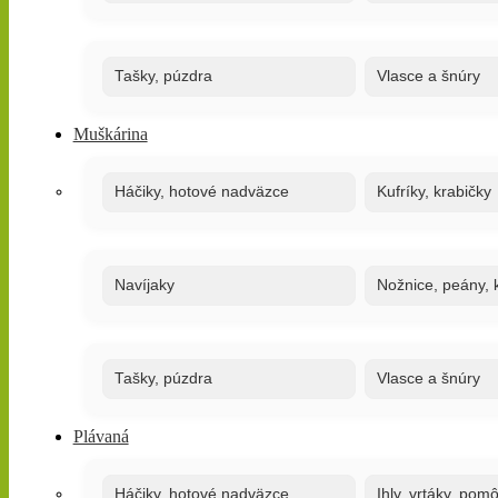
Tašky, púzdra
Vlasce a šnúry
Muškárina
Háčiky, hotové nadväzce
Kufríky, krabičky
Navíjaky
Nožnice, peány, k
Tašky, púzdra
Vlasce a šnúry
Plávaná
Háčiky, hotové nadväzce
Ihly, vrtáky, pom