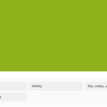
y
Háčiky
Ihly, vrtáky,
y