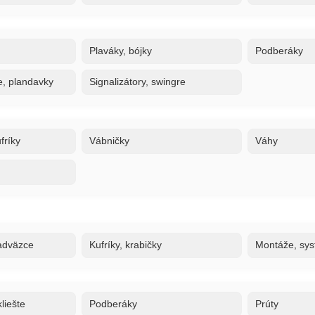
Plaváky, bójky
Podberáky
e, plandavky
Signalizátory, swingre
fríky
Vábničky
Váhy
adväzce
Kufríky, krabičky
Montáže, sy
liešte
Podberáky
Prúty