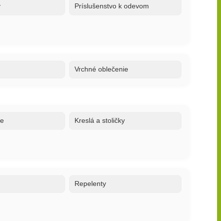
y
Príslušenstvo k odevom
Vrchné oblečenie
ne
Kreslá a stoličky
o
Repelenty