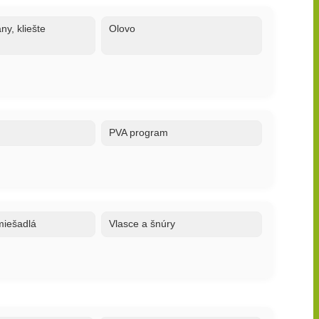
ny, kliešte
Olovo
PVA program
 miešadlá
Vlasce a šnúry