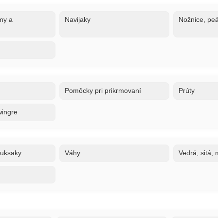
my a
Navijaky
Nožnice, peá
Pomôcky pri prikrmovaní
Prúty
wingre
ruksaky
Váhy
Vedrá, sitá,