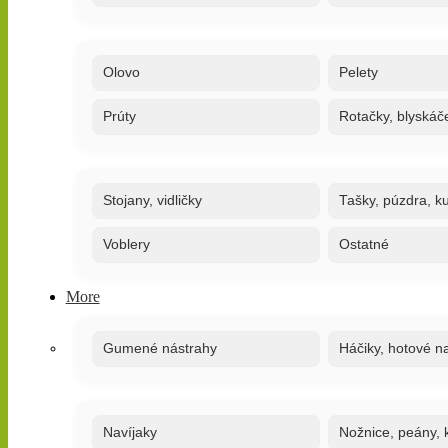
Olovo
Pelety
Prúty
Rotačky, blyskáč
Stojany, vidličky
Tašky, púzdra, ku
Voblery
Ostatné
More
Gumené nástrahy
Háčiky, hotové n
Navíjaky
Nožnice, peány, k