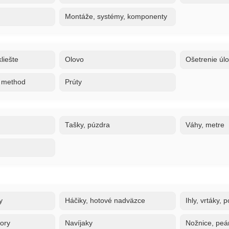
Montáže, systémy, komponenty
liešte
Olovo
Ošetrenie úl
, method
Prúty
Tašky, púzdra
Váhy, metre
y
Háčiky, hotové nadväzce
Ihly, vrtáky,
tory
Navíjaky
Nožnice, peán