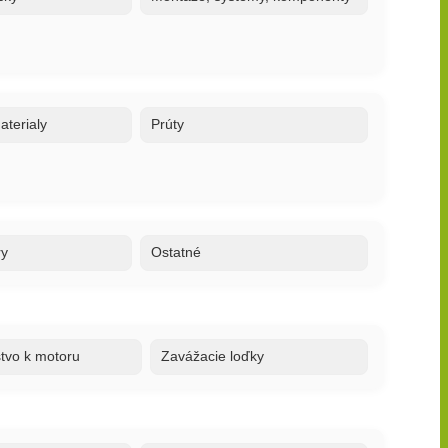
terialy
Prúty
ry
Ostatné
stvo k motoru
Zavážacie loďky