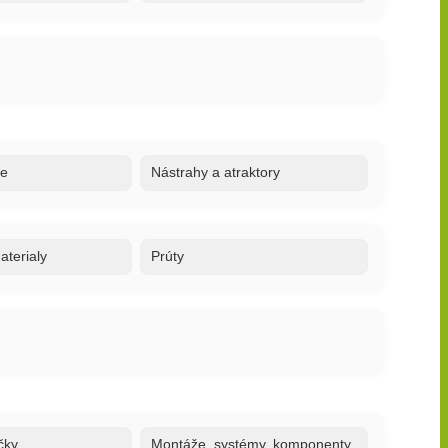
re
Nástrahy a atraktory
terialy
Prúty
čky
Montáže, systémy, komponenty