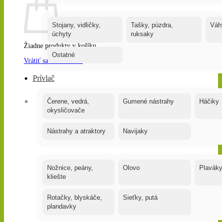
Stojany, vidličky,
Tašky, púzdra,
Váh
úchyty
ruksaky
Žiadne produkty v košíku.
Ostatné
Vrátiť sa do obchodu
Prívlač
Čerene, vedrá,
Gumené nástrahy
Háčiky
okysličovače
Nástrahy a atraktory
Navijaky
Nožnice, peány,
Olovo
Plavák
kliešte
Rotačky, blyskáče,
Sieťky, putá
plandavky