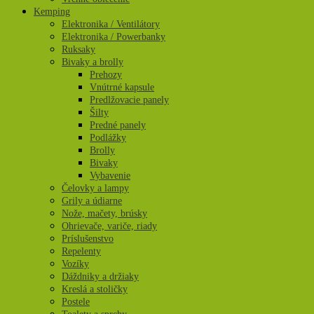
Kemping
Elektronika / Ventilátory
Elektronika / Powerbanky
Ruksaky
Bivaky a brolly
Prehozy
Vnútrné kapsule
Predlžovacie panely
Šilty
Predné panely
Podlážky
Brolly
Bivaky
Vybavenie
Čelovky a lampy
Grily a údiarne
Nože, mačety, brúsky
Ohrievače, variče, riady
Príslušenstvo
Repelenty
Vozíky
Dáždniky a držiaky
Kreslá a stoličky
Postele