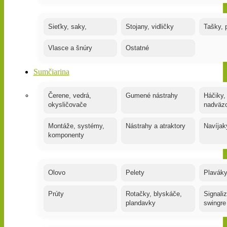
Sieťky, saky,
Stojany, vidličky
Tašky, 
Vlasce a šnúry
Ostatné
Sumčiarina
Čerene, vedrá,
Gumené nástrahy
Háčiky,
okysličovače
nadväz
Montáže, systémy,
Nástrahy a atraktory
Navíjak
komponenty
Olovo
Pelety
Plaváky
Prúty
Rotačky, blyskáče,
Signaliz
plandavky
swingre