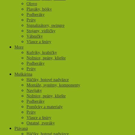
Olovo
Plaváky, bójky
Podberáky
Prúty
Signalizátory, swingre
Stojany, vidličky
Vábničky
Vlasce a šnúry
More
Kufríky, krabičky
Nožnice, peány, kliešte
Podberáky
Prúty
Muškárina
Háčiky, hotové nadväzce
Montáže, systémy, komponenty
Navíjaky
Nožnice, peány, kliešte
Podberáky
Pomôcky a materialy
Prúty
Vlasce a šnúry
Ostatné, zveráky
Plávaná
Háčiky, hotové nadväzce