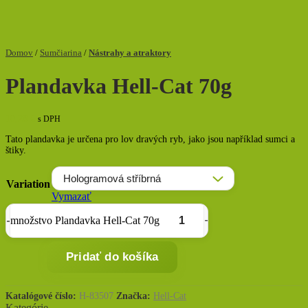
Domov
/
Sumčiarina
/
Nástrahy a atraktory
Plandavka Hell-Cat 70g
10,28
€
s DPH
Tato plandavka je určena pro lov dravých ryb, jako jsou například sumci a
štiky.
Variation
Vymazať
množstvo Plandavka Hell-Cat 70g
Pridať do košíka
Katalógové číslo:
H-83507
Značka:
Hell-Cat
Kategórie