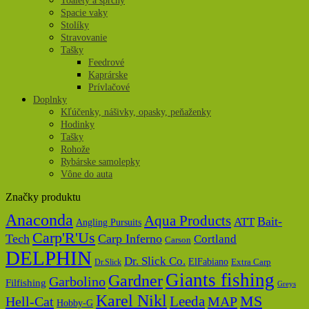
Toalety a sprchy
Spacie vaky
Stolíky
Stravovanie
Tašky
Feedrové
Kaprárske
Prívlačové
Doplnky
Kľúčenky, nášivky, opasky, peňaženky
Hodinky
Tašky
Rohože
Rybárske samolepky
Vône do auta
Značky produktu
Anaconda
Aqua Products
Bait-
ATT
Angling Pursuits
Carp'R'Us
Tech
Carp Inferno
Cortland
Carson
DELPHIN
Dr. Slick Co.
ElFabiano
Dr.Slick
Extra Carp
Giants fishing
Gardner
Garbolino
Filfishing
Greys
Karel Nikl
MS
Hell-Cat
Leeda
MAP
Hobby-G