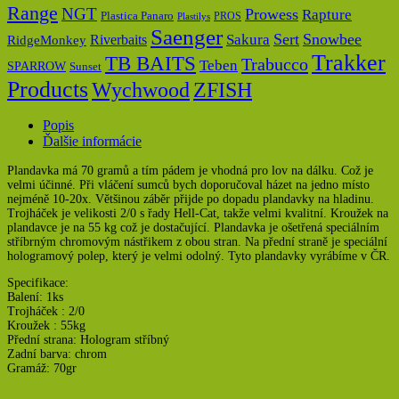
Range
NGT
Prowess
Rapture
Plastica Panaro
PROS
Plastilys
Saenger
Sert
Snowbee
Riverbaits
Sakura
RidgeMonkey
Trakker
TB BAITS
Trabucco
Teben
SPARROW
Sunset
Products
Wychwood
ZFISH
Popis
Ďalšie informácie
Plandavka má 70 gramů a tím pádem je vhodná pro lov na dálku. Což je
velmi účinné. Při vláčení sumců bych doporučoval házet na jedno místo
nejméně 10-20x. Většinou záběr přijde po dopadu plandavky na hladinu.
Trojháček je velikosti 2/0 s řady Hell-Cat, takže velmi kvalitní. Kroužek na
plandavce je na 55 kg což je dostačující. Plandavka je ošetřená speciálním
stříbrným chromovým nástřikem z obou stran. Na přední straně je speciální
hologramový polep, který je velmi odolný. Tyto plandavky vyrábíme v ČR.
Specifikace:
Balení: 1ks
Trojháček : 2/0
Kroužek : 55kg
Přední strana: Hologram stříbný
Zadní barva: chrom
Gramáž: 70gr