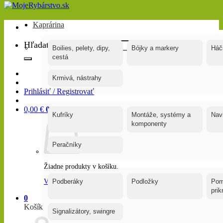
Kaprárina
Hľadať:
Boilies, pelety, dipy,
Bójky a markery
Háč
cestá
Krmivá, nástrahy
Prihlásiť / Registrovať
0,00
€
0
Kufríky
Montáže, systémy a
Nav
komponenty
Peračníky
Žiadne produkty v košíku.
Vrátiť sa do obchodu
Podberáky
Podložky
Pom
pri
0
Košík
Signalizátory, swingre