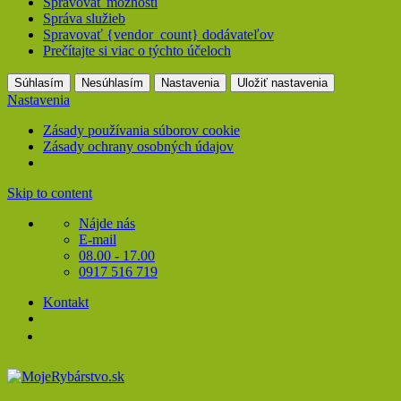
Spravovať možnosti
Správa služieb
Spravovať {vendor_count} dodávateľov
Prečítajte si viac o týchto účeloch
Súhlasím
Nesúhlasím
Nastavenia
Uložiť nastavenia
Nastavenia
Zásady používania súborov cookie
Zásady ochrany osobných údajov
Skip to content
Nájde nás
E-mail
08.00 - 17.00
0917 516 719
Kontakt