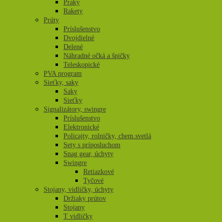
Praky
Rakety
Prúty
Príslušenstvo
Dvojdielné
Delené
Náhradné očká a špičky
Teleskopické
PVA program
Sieťky, saky
Saky
Sieťky
Signalizátory, swingre
Príslušenstvo
Elektronické
Policajty, rolničky, chem.svetlá
Sety s príposluchom
Snag gear, úchyty
Swingre
Retiazkové
Tyčové
Stojany, vidličky, úchyty
Držiaky prútov
Stojany
T vidličky