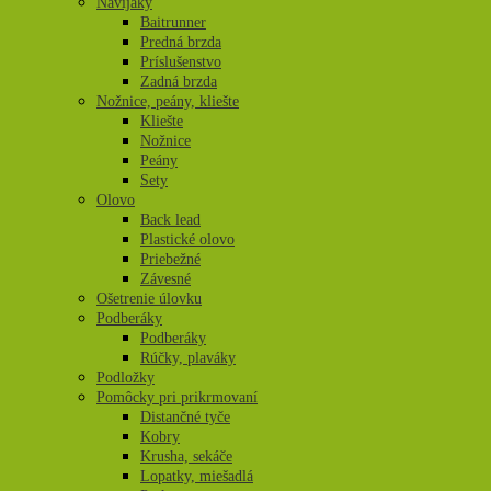
Navijaky
Baitrunner
Predná brzda
Príslušenstvo
Zadná brzda
Nožnice, peány, kliešte
Kliešte
Nožnice
Peány
Sety
Olovo
Back lead
Plastické olovo
Priebežné
Závesné
Ošetrenie úlovku
Podberáky
Podberáky
Rúčky, plaváky
Podložky
Pomôcky pri prikrmovaní
Distančné tyče
Kobry
Krusha, sekáče
Lopatky, miešadlá