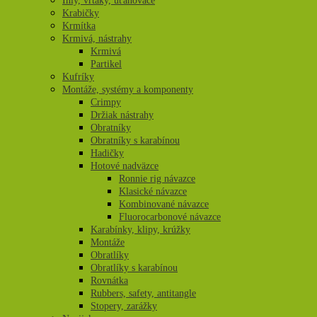
Ihly, vrtáky, uťahovače
Krabičky
Krmítka
Krmivá, nástrahy
Krmivá
Partikel
Kufríky
Montáže, systémy a komponenty
Crimpy
Držiak nástrahy
Obratníky
Obratníky s karabínou
Hadičky
Hotové nadväzce
Ronnie rig návazce
Klasické návazce
Kombinované návazce
Fluorocarbonové návazce
Karabínky, klipy, krúžky
Montáže
Obratlíky
Obratlíky s karabínou
Rovnátka
Rubbers, safety, antitangle
Stopery, zarážky