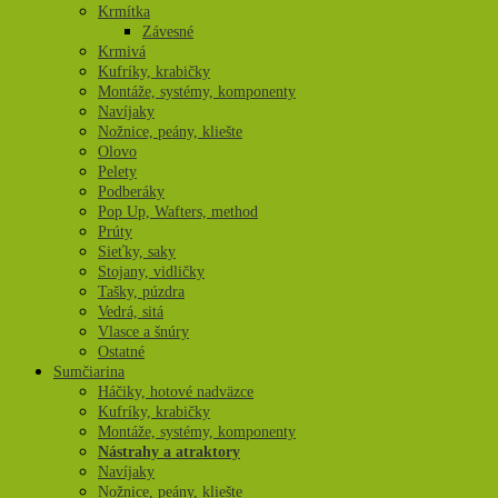
Krmítka
Závesné
Krmivá
Kufríky, krabičky
Montáže, systémy, komponenty
Navíjaky
Nožnice, peány, kliešte
Olovo
Pelety
Podberáky
Pop Up, Wafters, method
Prúty
Sieťky, saky
Stojany, vidličky
Tašky, púzdra
Vedrá, sitá
Vlasce a šnúry
Ostatné
Sumčiarina
Háčiky, hotové nadväzce
Kufríky, krabičky
Montáže, systémy, komponenty
Nástrahy a atraktory
Navíjaky
Nožnice, peány, kliešte