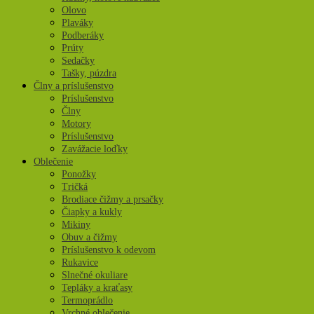
Olovo
Plaváky
Podberáky
Prúty
Sedačky
Tašky, púzdra
Člny a príslušenstvo
Príslušenstvo
Člny
Motory
Príslušenstvo
Zavážacie loďky
Oblečenie
Ponožky
Tričká
Brodiace čižmy a prsačky
Čiapky a kukly
Mikiny
Obuv a čižmy
Príslušenstvo k odevom
Rukavice
Slnečné okuliare
Tepláky a kraťasy
Termoprádlo
Vrchné oblečenie