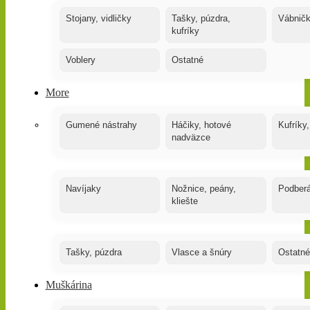
Stojany, vidličky
Tašky, púzdra,
Vábnič
kufríky
Voblery
Ostatné
More
Gumené nástrahy
Háčiky, hotové
Kufríky,
nadväzce
Navíjaky
Nožnice, peány,
Podber
kliešte
Tašky, púzdra
Vlasce a šnúry
Ostatné
Muškárina