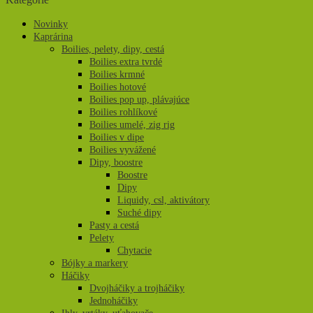
Novinky
Kaprárina
Boilies, pelety, dipy, cestá
Boilies extra tvrdé
Boilies krmné
Boilies hotové
Boilies pop up, plávajúce
Boilies rohlíkové
Boilies umelé, zig rig
Boilies v dipe
Boilies vyvážené
Dipy, boostre
Boostre
Dipy
Liquidy, csl, aktivátory
Suché dipy
Pasty a cestá
Pelety
Chytacie
Bójky a markery
Háčiky
Dvojháčiky a trojháčiky
Jednoháčiky