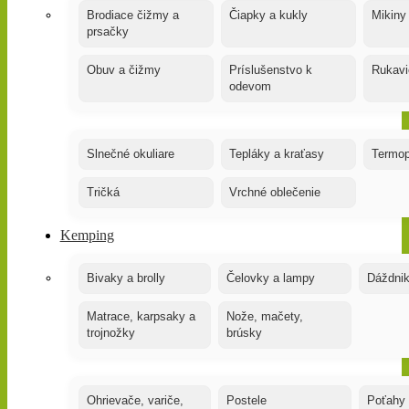
Brodiace čižmy a
Čiapky a kukly
Mikiny
prsačky
Obuv a čižmy
Príslušenstvo k
Rukavi
odevom
Slnečné okuliare
Tepláky a kraťasy
Termop
Tričká
Vrchné oblečenie
Kemping
Bivaky a brolly
Čelovky a lampy
Dáždnik
Matrace, karpsaky a
Nože, mačety,
trojnožky
brúsky
Ohrievače, variče,
Postele
Poťahy