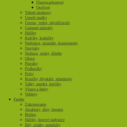
Fluorocarbonové
Oceľové
Tekuté atraktory
Umelé mušky
Čerene, vedrá, okysličovače
Gumené nástrahy
Háčiky
Kufríky, krabičky
Nadväzce, montáže, komponenty
Navíjaky
Nožnice, peány, kliešte
Olovo
Plaváky
Podberáky
Prúty
Rotačky, blyskáče, plandavky
Tašky, puzdrá, kufríky
Vlasce a šnúry
Voblery
Feeder
Zakrmovanie
Atraktory, dipy, boostre
Boilies
Háčiky, hotové nadväzce
Ihly, vrtáky, pomôcky