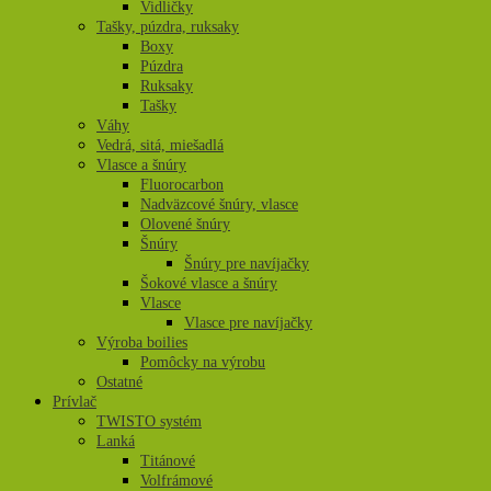
Vidličky
Tašky, púzdra, ruksaky
Boxy
Púzdra
Ruksaky
Tašky
Váhy
Vedrá, sitá, miešadlá
Vlasce a šnúry
Fluorocarbon
Nadväzcové šnúry, vlasce
Olovené šnúry
Šnúry
Šnúry pre navíjačky
Šokové vlasce a šnúry
Vlasce
Vlasce pre navíjačky
Výroba boilies
Pomôcky na výrobu
Ostatné
Prívlač
TWISTO systém
Lanká
Titánové
Volfrámové