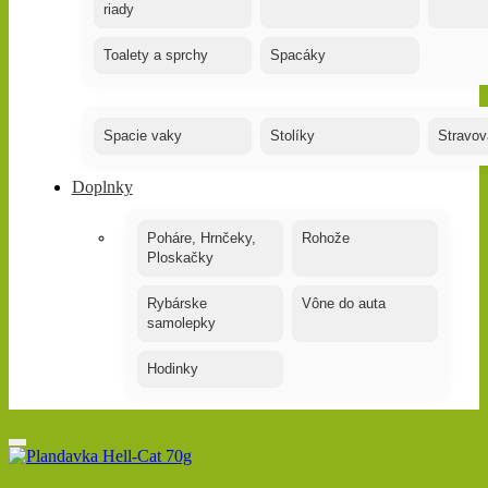
riady
Toalety a sprchy
Spacáky
Spacie vaky
Stolíky
Stravov
Doplnky
Poháre, Hrnčeky,
Rohože
Ploskačky
Rybárske
Vône do auta
samolepky
Hodinky