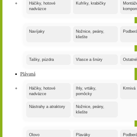
Háčiky, hotové
Kufríky, krabičky
Montáže
nadväzce
kompon
Navíjaky
Nožnice, peány,
Podber
kliešte
Tašky, púzdra
Vlasce a šnúry
Ostatné
Plávaná
Háčiky, hotové
Ihly, vrtáky,
Krmivá
nadväzce
pomôcky
Nástrahy a atraktory
Nožnice, peány,
kliešte
Olovo
Plaváky
Podber