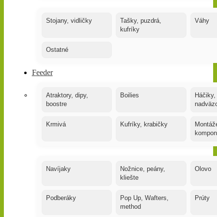
Stojany, vidličky
Tašky, puzdrá,
Váhy
kufríky
Ostatné
Feeder
Atraktory, dipy,
Boilies
Háčiky,
boostre
nadväz
Krmivá
Kufríky, krabičky
Montáže
kompon
Navíjaky
Nožnice, peány,
Olovo
kliešte
Podberáky
Pop Up, Wafters,
Prúty
method