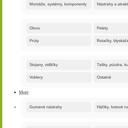
Montáže, systémy, komponenty
Nástrahy a atrak
Olovo
Pelety
Prúty
Rotačky, blyskáč
Stojany, vidličky
Tašky, púzdra, ku
Voblery
Ostatné
More
Gumené nástrahy
Háčiky, hotové n