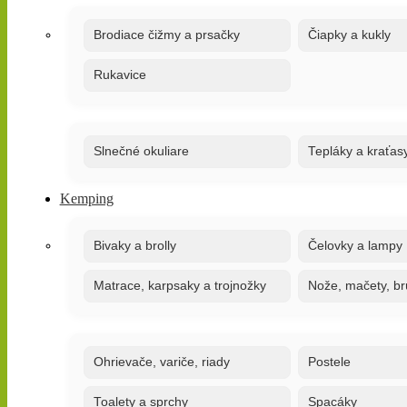
Brodiace čižmy a prsačky
Čiapky a kukly
Rukavice
Slnečné okuliare
Tepláky a kraťas
Kemping
Bivaky a brolly
Čelovky a lampy
Matrace, karpsaky a trojnožky
Nože, mačety, br
Ohrievače, variče, riady
Postele
Toalety a sprchy
Spacáky