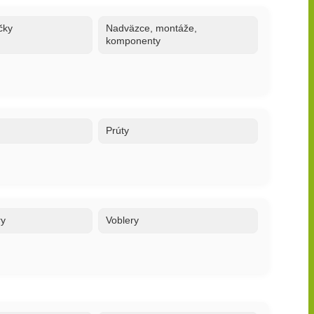
čky
Nadväzce, montáže,
komponenty
Prúty
ry
Voblery