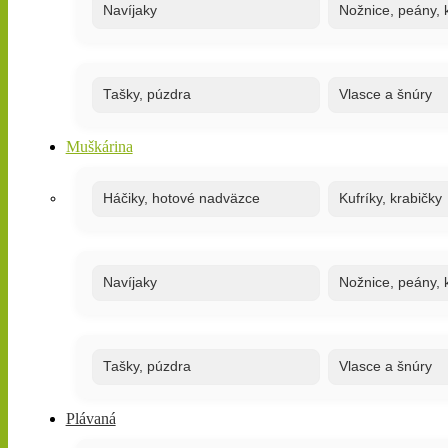
Navíjaky
Nožnice, peány, k
Tašky, púzdra
Vlasce a šnúry
Muškárina
Háčiky, hotové nadväzce
Kufríky, krabičky
Navíjaky
Nožnice, peány, k
Tašky, púzdra
Vlasce a šnúry
Plávaná