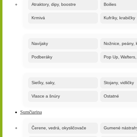
Atraktory, dipy, boostre
Boilies
Krmivá
Kufríky, krabičky
Navíjaky
Nožnice, peány, k
Podberáky
Pop Up, Wafters
Sieťky, saky,
Stojany, vidličky
Vlasce a šnúry
Ostatné
Sumčiarina
Čerene, vedrá, okysličovače
Gumené nástrah