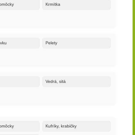
 pomôcky
Krmítka
ovku
Pelety
Vedrá, sitá
 pomôcky
Kufríky, krabičky