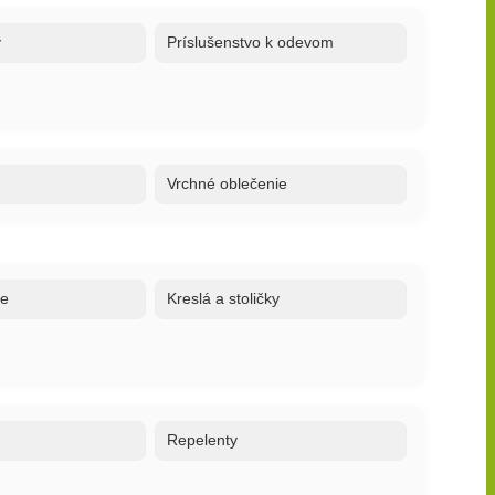
y
Príslušenstvo k odevom
Vrchné oblečenie
ne
Kreslá a stoličky
o
Repelenty