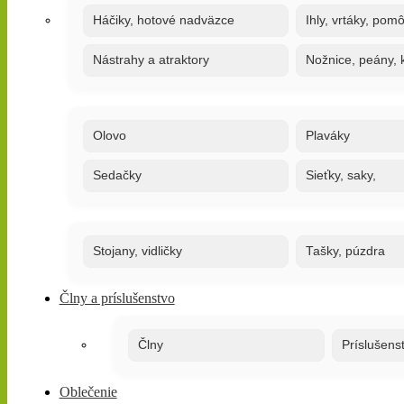
Háčiky, hotové nadväzce
Ihly, vrtáky, pom
Nástrahy a atraktory
Nožnice, peány, k
Olovo
Plaváky
Sedačky
Sieťky, saky,
Stojany, vidličky
Tašky, púzdra
Člny a príslušenstvo
Člny
Príslušens
Oblečenie