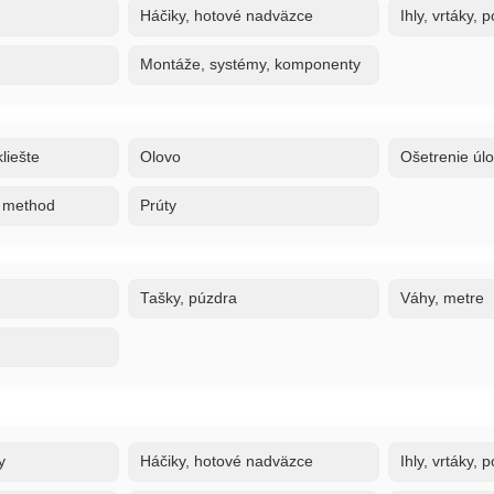
Háčiky, hotové nadväzce
Ihly, vrtáky,
Montáže, systémy, komponenty
liešte
Olovo
Ošetrenie úl
, method
Prúty
Tašky, púzdra
Váhy, metre
y
Háčiky, hotové nadväzce
Ihly, vrtáky,