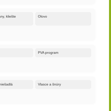
ny, kliešte
Olovo
PVA program
 miešadlá
Vlasce a šnúry