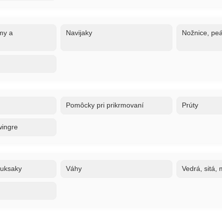
my a
Navijaky
Nožnice, peá
Pomôcky pri prikrmovaní
Prúty
wingre
ruksaky
Váhy
Vedrá, sitá,