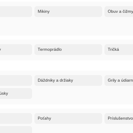
Mikiny
Obuv a čižm
y
Termoprádlo
Tričká
Dáždniky a držiaky
Grily a údiar
úsky
Poťahy
Príslušenstv