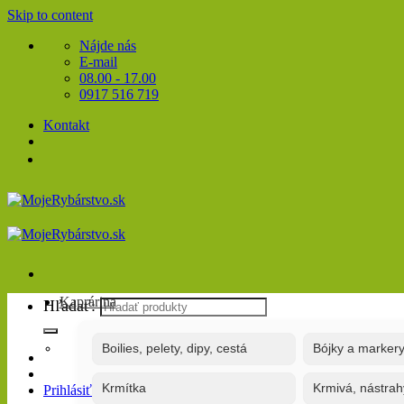
Skip to content
Nájde nás
E-mail
08.00 - 17.00
0917 516 719
Kontakt
Kaprárina
Hľadať:
Boilies, pelety, dipy, cestá
Bójky a marker
Krmítka
Krmivá, nástrah
Prihlásiť / Registrovať