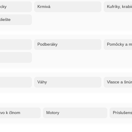
ôcky
Krmivá
Kufríky, krabi
liešte
Podberáky
Pomôcky a ma
Váhy
Vlasce a šnú
tvo k člnom
Motory
Príslušen