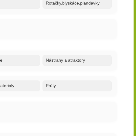
Rotačky,blyskáče,plandavky
re
Nástrahy a atraktory
terialy
Prúty