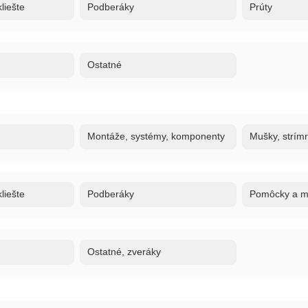
liešte
Podberáky
Prúty
Ostatné
Montáže, systémy, komponenty
Mušky, strím
liešte
Podberáky
Pomôcky a ma
Ostatné, zveráky