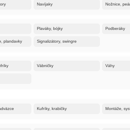
tory
Navíjaky
Nožnice, peán
Plaváky, bójky
Podberáky
e, plandavky
Signalizátory, swingre
fríky
Vábničky
Váhy
adväzce
Kufríky, krabičky
Montáže, sy