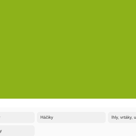
y
Háčiky
Ihly, vrtáky,
y