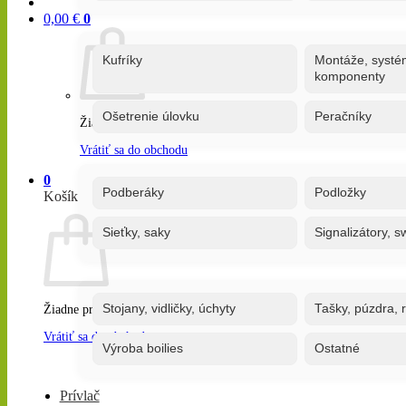
0,00
€
0
Kufríky
Montáže, systé
komponenty
Ošetrenie úlovku
Peračníky
Žiadne produkty v košíku.
Vrátiť sa do obchodu
0
Podberáky
Podložky
Košík
Sieťky, saky
Signalizátory, s
Stojany, vidličky, úchyty
Tašky, púzdra, 
Žiadne produkty v košíku.
Vrátiť sa do obchodu
Výroba boilies
Ostatné
Prívlač