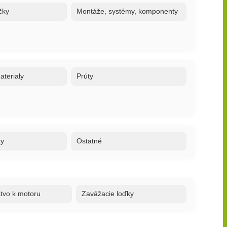
čky
Montáže, systémy, komponenty
terialy
Prúty
ry
Ostatné
stvo k motoru
Zavážacie loďky