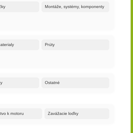
čky
Montáže, systémy, komponenty
terialy
Prúty
ry
Ostatné
stvo k motoru
Zavážacie loďky