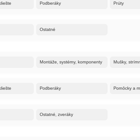
liešte
Podberáky
Prúty
Ostatné
Montáže, systémy, komponenty
Mušky, strím
liešte
Podberáky
Pomôcky a ma
Ostatné, zveráky