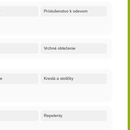
y
Príslušenstvo k odevom
Vrchné oblečenie
ne
Kreslá a stoličky
o
Repelenty