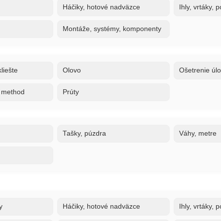
Háčiky, hotové nadväzce
Ihly, vrtáky,
Montáže, systémy, komponenty
liešte
Olovo
Ošetrenie úl
, method
Prúty
Tašky, púzdra
Váhy, metre
y
Háčiky, hotové nadväzce
Ihly, vrtáky,