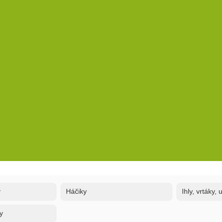
y
Háčiky
Ihly, vrtáky,
y