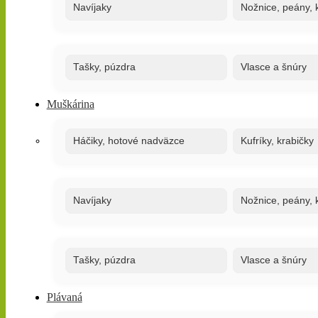
Navíjaky
Nožnice, peány, k
Tašky, púzdra
Vlasce a šnúry
Muškárina
Háčiky, hotové nadväzce
Kufríky, krabičky
Navíjaky
Nožnice, peány, k
Tašky, púzdra
Vlasce a šnúry
Plávaná