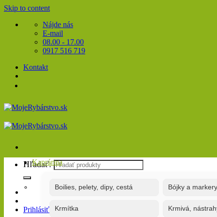
Skip to content
Nájde nás
E-mail
08.00 - 17.00
0917 516 719
Kontakt
Kaprárina
Hľadať:
Boilies, pelety, dipy, cestá
Bójky a marker
Krmítka
Krmivá, nástrah
Prihlásiť / Registrovať