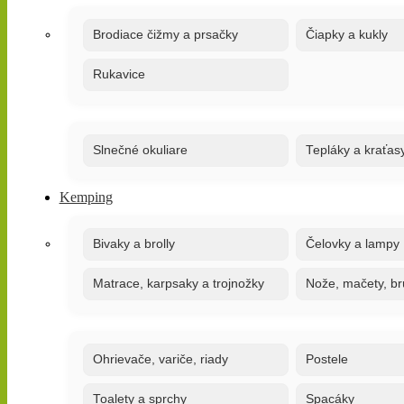
Brodiace čižmy a prsačky
Čiapky a kukly
Rukavice
Slnečné okuliare
Tepláky a kraťas
Kemping
Bivaky a brolly
Čelovky a lampy
Matrace, karpsaky a trojnožky
Nože, mačety, br
Ohrievače, variče, riady
Postele
Toalety a sprchy
Spacáky