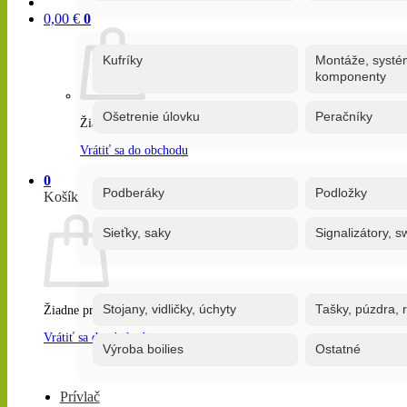
0,00
€
0
Kufríky
Montáže, systé
komponenty
Ošetrenie úlovku
Peračníky
Žiadne produkty v košíku.
Vrátiť sa do obchodu
0
Podberáky
Podložky
Košík
Sieťky, saky
Signalizátory, s
Stojany, vidličky, úchyty
Tašky, púzdra, 
Žiadne produkty v košíku.
Vrátiť sa do obchodu
Výroba boilies
Ostatné
Prívlač