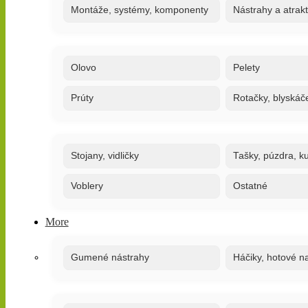
Montáže, systémy, komponenty
Nástrahy a atrak
Olovo
Pelety
Prúty
Rotačky, blyskáč
Stojany, vidličky
Tašky, púzdra, ku
Voblery
Ostatné
More
Gumené nástrahy
Háčiky, hotové n