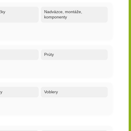
čky
Nadväzce, montáže,
komponenty
Prúty
ry
Voblery