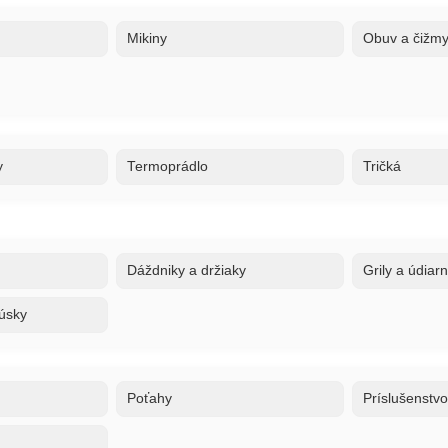
Mikiny
Obuv a čižm
y
Termoprádlo
Tričká
Dáždniky a držiaky
Grily a údiar
úsky
Poťahy
Príslušenstv