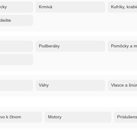
ôcky
Krmivá
Kufríky, krabi
liešte
Podberáky
Pomôcky a ma
Váhy
Vlasce a šnú
tvo k člnom
Motory
Príslušen