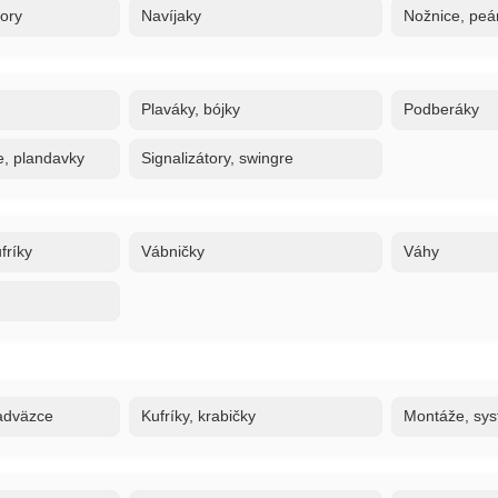
tory
Navíjaky
Nožnice, peán
Plaváky, bójky
Podberáky
e, plandavky
Signalizátory, swingre
fríky
Vábničky
Váhy
adväzce
Kufríky, krabičky
Montáže, sy