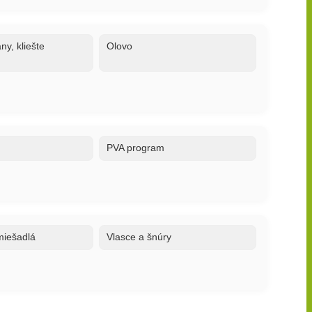
ny, kliešte
Olovo
PVA program
 miešadlá
Vlasce a šnúry