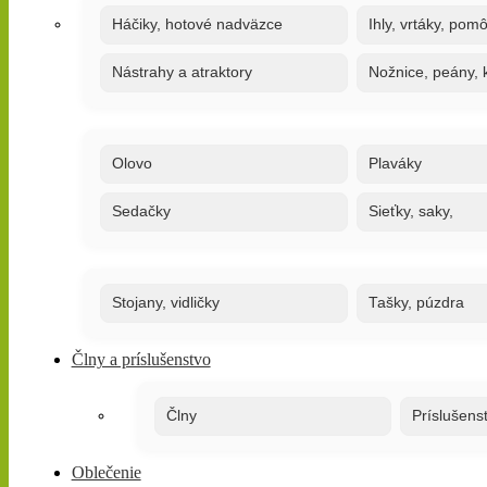
Háčiky, hotové nadväzce
Ihly, vrtáky, pom
Nástrahy a atraktory
Nožnice, peány, k
Olovo
Plaváky
Sedačky
Sieťky, saky,
Stojany, vidličky
Tašky, púzdra
Člny a príslušenstvo
Člny
Príslušens
Oblečenie