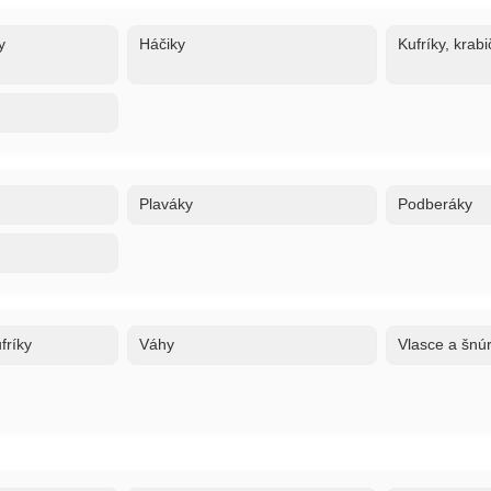
y
Háčiky
Kufríky, krabi
Plaváky
Podberáky
fríky
Váhy
Vlasce a šnú