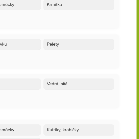
 pomôcky
Krmítka
ovku
Pelety
Vedrá, sitá
 pomôcky
Kufríky, krabičky