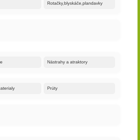
Rotačky,blyskáče,plandavky
re
Nástrahy a atraktory
terialy
Prúty