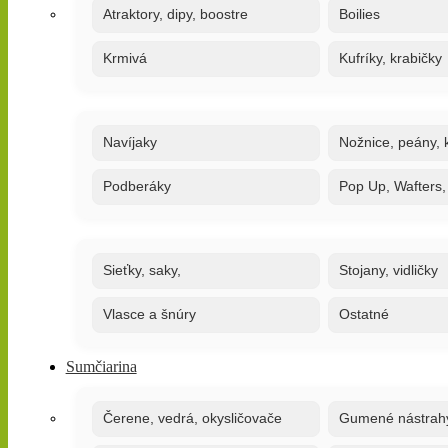
Atraktory, dipy, boostre
Boilies
Krmivá
Kufríky, krabičky
Navíjaky
Nožnice, peány, k
Podberáky
Pop Up, Wafters
Sieťky, saky,
Stojany, vidličky
Vlasce a šnúry
Ostatné
Sumčiarina
Čerene, vedrá, okysličovače
Gumené nástrah