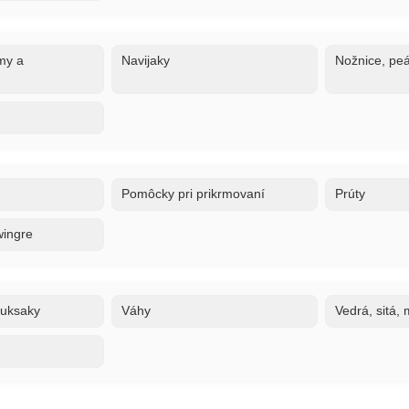
my a
Navijaky
Nožnice, peá
Pomôcky pri prikrmovaní
Prúty
wingre
ruksaky
Váhy
Vedrá, sitá,