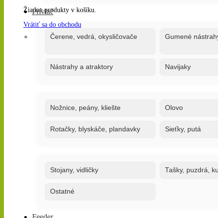
Žiadne produkty v košíku.
Prívlač
Vrátiť sa do obchodu
Čerene, vedrá, okysličovače
Gumené nástrah
Nástrahy a atraktory
Navijaky
Nožnice, peány, kliešte
Olovo
Rotačky, blyskáče, plandavky
Sieťky, putá
Stojany, vidličky
Tašky, puzdrá, ku
Ostatné
Feeder