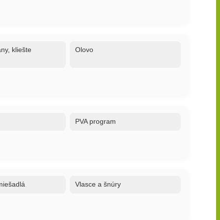
ny, kliešte
Olovo
PVA program
 miešadlá
Vlasce a šnúry