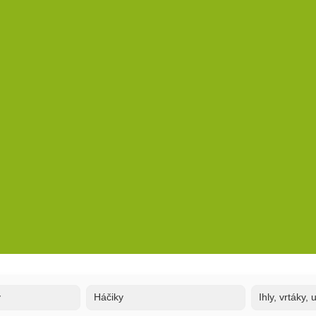
y
Háčiky
Ihly, vrtáky,