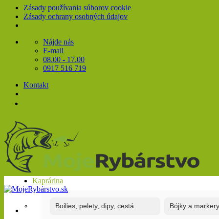
Zásady používania súborov cookie
Zásady ochrany osobných údajov
Skip
Nájde nás
to
E-mail
content
08.00 - 17.00
0917 516 719
Kontakt
Kaprárina
Boilies, pelety, dipy, cestá
Bójky a marker