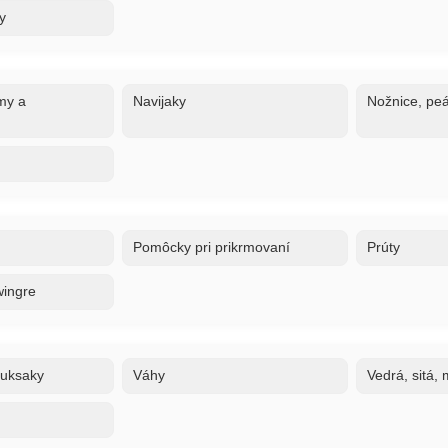
y
my a
Navijaky
Nožnice, peá
Pomôcky pri prikrmovaní
Prúty
wingre
ruksaky
Váhy
Vedrá, sitá,