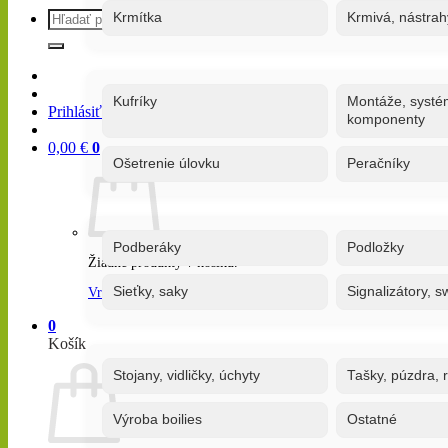
Hľadať:
Krmítka
Krmivá, nástrah
Kufríky
Montáže, systé
Prihlásiť / Registrovať
komponenty
0,00
€
0
Ošetrenie úlovku
Peračníky
Podberáky
Podložky
Žiadne produkty v košíku.
Sieťky, saky
Signalizátory, s
Vrátiť sa do obchodu
0
Košík
Stojany, vidličky, úchyty
Tašky, púzdra, 
Výroba boilies
Ostatné