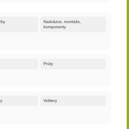
čky
Nadväzce, montáže,
komponenty
Prúty
ry
Voblery