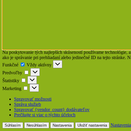
Na poskytovanie tých najlepších skúseností používame technológie, a
ako je správanie pri prehliadaní alebo jedinečné ID na tejto stránke. 
Funkčné
Funkčné
Vždy aktívny
Predvoľby
Predvoľby
Štatistiky
Štatistiky
Marketing
Marketing
Spravovať možnosti
Správa služieb
Spravovať {vendor_count} dodávateľov
Prečítajte si viac o týchto účeloch
Nastavenia
Súhlasím
Nesúhlasím
Nastavenia
Uložiť nastavenia