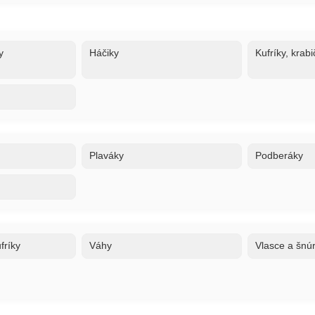
y
Háčiky
Kufríky, krabi
Plaváky
Podberáky
fríky
Váhy
Vlasce a šnú