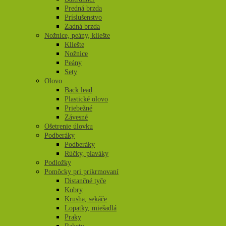
Predná brzda
Príslušenstvo
Zadná brzda
Nožnice, peány, kliešte
Kliešte
Nožnice
Peány
Sety
Olovo
Back lead
Plastické olovo
Priebežné
Závesné
Ošetrenie úlovku
Podberáky
Podberáky
Rúčky, plaváky
Podložky
Pomôcky pri prikrmovaní
Distančné tyče
Kobry
Krusha, sekáče
Lopatky, miešadlá
Praky