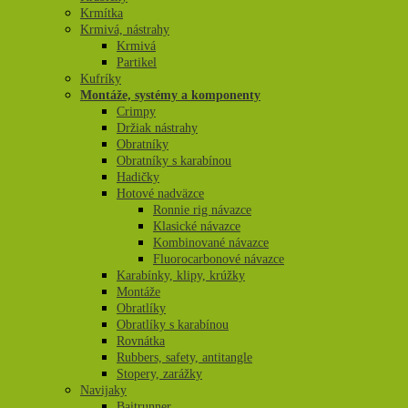
Krmítka
Krmivá, nástrahy
Krmivá
Partikel
Kufríky
Montáže, systémy a komponenty
Crimpy
Držiak nástrahy
Obratníky
Obratníky s karabínou
Hadičky
Hotové nadväzce
Ronnie rig návazce
Klasické návazce
Kombinované návazce
Fluorocarbonové návazce
Karabínky, klipy, krúžky
Montáže
Obratlíky
Obratlíky s karabínou
Rovnátka
Rubbers, safety, antitangle
Stopery, zarážky
Navijaky
Baitrunner