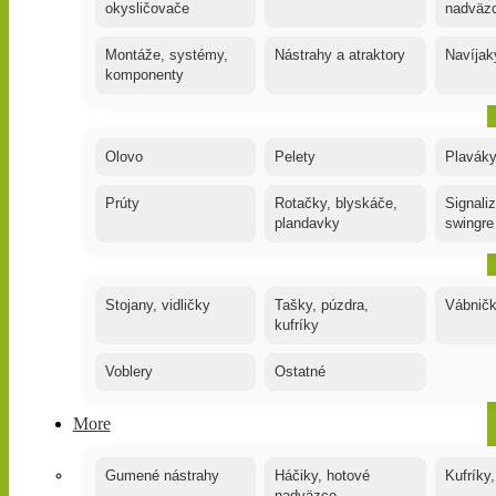
okysličovače
nadväz
Montáže, systémy,
Nástrahy a atraktory
Navíjak
komponenty
Olovo
Pelety
Plaváky
Prúty
Rotačky, blyskáče,
Signaliz
plandavky
swingre
Stojany, vidličky
Tašky, púzdra,
Vábnič
kufríky
Voblery
Ostatné
More
Gumené nástrahy
Háčiky, hotové
Kufríky,