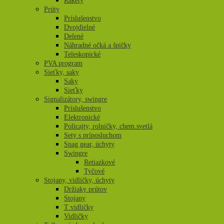
Rakety
Prúty
Príslušenstvo
Dvojdielné
Delené
Náhradné očká a špičky
Teleskopické
PVA program
Sieťky, saky
Saky
Sieťky
Signalizátory, swingre
Príslušenstvo
Elektronické
Policajty, rolničky, chem.svetlá
Sety s príposluchom
Snag gear, úchyty
Swingre
Retiazkové
Tyčové
Stojany, vidličky, úchyty
Držiaky prútov
Stojany
T vidličky
Vidličky