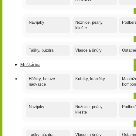
nadväzce
Navíjaky
Nožnice, peány,
Podber
kliešte
Tašky, púzdra
Vlasce a šnúry
Ostatné
Muškárina
Háčiky, hotové
Kufríky, krabičky
Montáže
nadväzce
kompon
Navíjaky
Nožnice, peány,
Podber
kliešte
Tašky, púzdra
Vlasce a šnúry
Ostatné