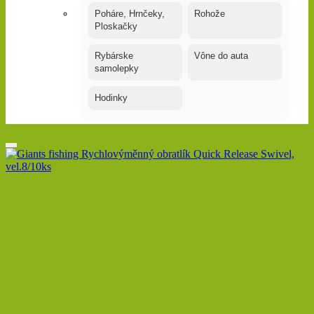
Poháre, Hrnčeky,
Rohože
Ploskačky
Rybárske
Vône do auta
samolepky
Hodinky