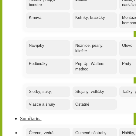
boostre
nadväz
Krmivá
Kufríky, krabičky
Montáže
kompon
Navíjaky
Nožnice, peány,
Olovo
kliešte
Podberáky
Pop Up, Wafters,
Prúty
method
Sieťky, saky,
Stojany, vidličky
Tašky, 
Vlasce a šnúry
Ostatné
Sumčiarina
Čerene, vedrá,
Gumené nástrahy
Háčiky,