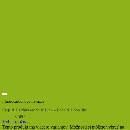
Fluorocarbonové návazce
Carp´R´Us Návazec Stiff Link – Loop & Loop 3ks
6,00
€
s DPH
Výber možností
Tento produkt má viacero variantov. Možnosti si môžete vybrať na