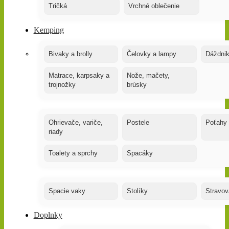
Tričká
Vrchné oblečenie
Kemping
Bivaky a brolly
Čelovky a lampy
Dáždnik
Matrace, karpsaky a
Nože, mačety,
trojnožky
brúsky
Ohrievače, variče,
Postele
Poťahy
riady
Toalety a sprchy
Spacáky
Spacie vaky
Stolíky
Stravov
Doplnky