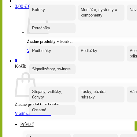
0,00
€
0
Kufríky
Montáže, systémy a
Nav
komponenty
Peračníky
Žiadne produkty v košíku.
Vrátiť sa do obchodu
Podberáky
Podložky
Pom
pri
0
Košík
Signalizátory, swingre
Stojany, vidličky,
Tašky, púzdra,
Váh
úchyty
ruksaky
Žiadne produkty v košíku.
Ostatné
Vrátiť sa do obchodu
Prívlač