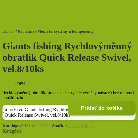
Domov
/
Kaprárina
/
Montáže, systémy a komponenty
Giants fishing Rychlovýměnný
obratlík Quick Release Swivel,
vel.8/10ks
3,53
€
s DPH
Rychlovýměnný obratlík, pro snadné a rychlé výměny návazců bez nutnosti
použití uzlu.
Pridať do košíka
množstvo Giants fishing Rychlovýměnný obratlík
Quick Release Swivel, vel.8/10ks
Katalógové číslo:
G-71153
Značka:
Giants fishing
Kategórie