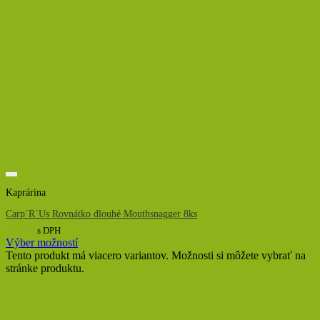
Kaprárina
Carp´R´Us Rovnátko dlouhé Mouthsnagger 8ks
6,00
€
s DPH
Výber možností
Tento produkt má viacero variantov. Možnosti si môžete vybrať na
stránke produktu.