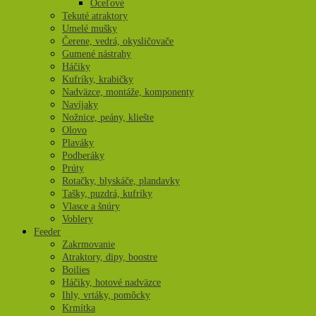
Oceľové
Tekuté atraktory
Umelé mušky
Čerene, vedrá, okysličovače
Gumené nástrahy
Háčiky
Kufríky, krabičky
Nadväzce, montáže, komponenty
Navíjaky
Nožnice, peány, kliešte
Olovo
Plaváky
Podberáky
Prúty
Rotačky, blyskáče, plandavky
Tašky, puzdrá, kufríky
Vlasce a šnúry
Voblery
Feeder
Zakrmovanie
Atraktory, dipy, boostre
Boilies
Háčiky, hotové nadväzce
Ihly, vrtáky, pomôcky
Krmítka