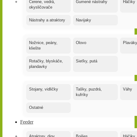
Čerene, vedrá,
Gumené nástrahy
Háčiky
okysličovače
Nástrahy a atraktory
Navijaky
Nožnice, peány,
Olovo
Plavák
kliešte
Rotačky, blyskáče,
Sieťky, putá
plandavky
Stojany, vidličky
Tašky, puzdrá,
Váhy
kufríky
Ostatné
Feeder
Atraktory, dipy,
Boilies
Háčiky,