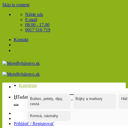
Skip to content
Nájde nás
E-mail
08.00 - 17.00
0917 516 719
Kontakt
Kaprárina
Hľadať:
Boilies, pelety, dipy,
Bójky a markery
Háč
cestá
Krmivá, nástrahy
Prihlásiť / Registrovať