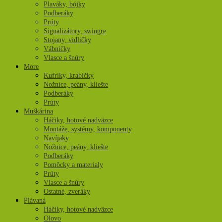
Plaváky, bójky
Podberáky
Prúty
Signalizátory, swingre
Stojany, vidličky
Vábničky
Vlasce a šnúry
More
Kufríky, krabičky
Nožnice, peány, kliešte
Podberáky
Prúty
Muškárina
Háčiky, hotové nadväzce
Montáže, systémy, komponenty
Navíjaky
Nožnice, peány, kliešte
Podberáky
Pomôcky a materialy
Prúty
Vlasce a šnúry
Ostatné, zveráky
Plávaná
Háčiky, hotové nadväzce
Olovo