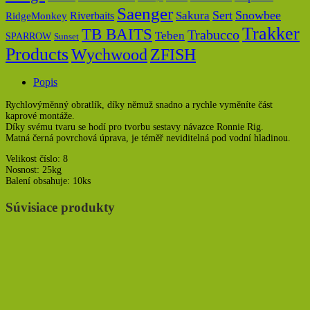
Saenger
Sert
Snowbee
Riverbaits
Sakura
RidgeMonkey
Trakker
TB BAITS
Trabucco
Teben
SPARROW
Sunset
Products
Wychwood
ZFISH
Popis
Rychlovýměnný obratlík, díky němuž snadno a rychle vyměníte část
kaprové montáže.
Díky svému tvaru se hodí pro tvorbu sestavy návazce Ronnie Rig.
Matná černá povrchová úprava, je téměř neviditelná pod vodní hladinou.
Velikost číslo: 8
Nosnost: 25kg
Balení obsahuje: 10ks
Súvisiace produkty