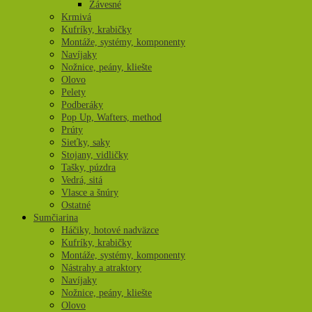
Závesné
Krmivá
Kufríky, krabičky
Montáže, systémy, komponenty
Navíjaky
Nožnice, peány, kliešte
Olovo
Pelety
Podberáky
Pop Up, Wafters, method
Prúty
Sieťky, saky
Stojany, vidličky
Tašky, púzdra
Vedrá, sitá
Vlasce a šnúry
Ostatné
Sumčiarina
Háčiky, hotové nadväzce
Kufríky, krabičky
Montáže, systémy, komponenty
Nástrahy a atraktory
Navíjaky
Nožnice, peány, kliešte
Olovo