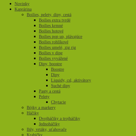
Novinky
Kaprárina
Boilies, pelety, dipy, cestá
Boilies extra tvrdé
Boilies krmné
Boilies hotové
Boilies pop up, plávajúce
Boilies rohlíkové
Boilies umelé, zig rig
Boilies v dipe
Boilies vyvážené
Dipy, boostre
Boostre
Dipy
Liquidy, csl, aktivátory
Suché dipy
Pasty a cestá
Pelety
Chytacie
Bójky a markery
Háčiky
Dvojháčiky a trojháčiky
Jednoháčiky
Ihly, vrtáky, uťahovače
Krabičky