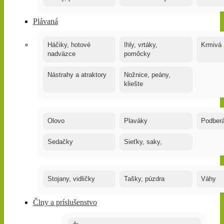
Plávaná
Háčiky, hotové
Ihly, vrtáky,
Krmivá
nadväzce
pomôcky
Nástrahy a atraktory
Nožnice, peány,
kliešte
Olovo
Plaváky
Podber
Sedačky
Sieťky, saky,
Stojany, vidličky
Tašky, púzdra
Váhy
Člny a príslušenstvo