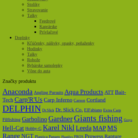
Stolíky
Stravovanie
Tašky
Feedrové
Kaprárske
Prívlačové
Doplnky
Kľúčenky, nášivky, opasky, peňaženky
Hodinky
Tašky
Rohože
Rybárske samolepky
Vône do auta
Značky produktu
Anaconda
Aqua Products
Bait-
ATT
Angling Pursuits
Carp'R'Us
Tech
Carp Inferno
Cortland
Carson
DELPHIN
Dr. Slick Co.
ElFabiano
Dr.Slick
Extra Carp
Giants fishing
Gardner
Garbolino
Filfishing
Greys
Karel Nikl
MS
Hell-Cat
Leeda
MAP
Hobby-G
Range
NGT
Prowess
Rapture
Plastica Panaro
PROS
Plastilys