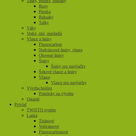
Tašky, púzdra, ruksaky
Boxy
Púzdra
Ruksaky
Tašky
Váhy
Vedrá, sitá, miešadlá
Vlasce a šnúry
Fluorocarbon
Nadväzcové šnúry, vlasce
Olovené šnúry
Šnúry
Šnúry pre navíjačky
Šokové vlasce a šnúry
Vlasce
Vlasce pre navíjačky
Výroba boilies
Pomôcky na výrobu
Ostatné
Prívlač
TWISTO systém
Lanká
Titánové
Volfrámové
Fluorocarbonové