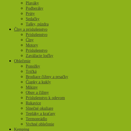
Plaváky
Podberáky
Prúty
Sedačky
Tašky, púzdra
Člny a príslušenstvo
Príslušenstvo
Člny
Motory
Príslušenstvo
Zavážacie loďky
Oblečenie
Ponožky
Tričká
Brodiace čižmy a prsačky
Čiapky a kukly
Mikiny
Obuv a čižmy
Príslušenstvo k odevom
Rukavice
Slnečné okuliare
Tepláky a kraťasy
Termoprádlo
Vrchné oblečenie
Kemping