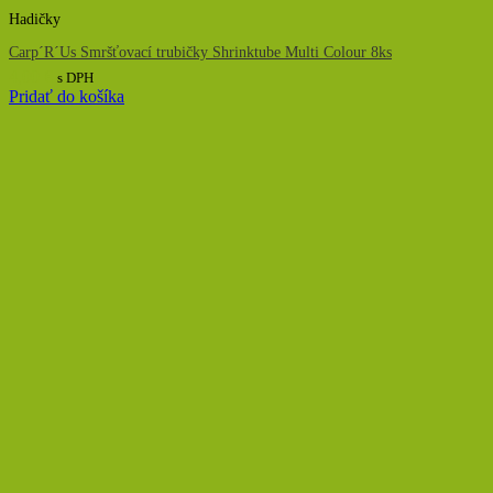
Hadičky
Carp´R´Us Smršťovací trubičky Shrinktube Multi Colour 8ks
4,00
€
s DPH
Pridať do košíka