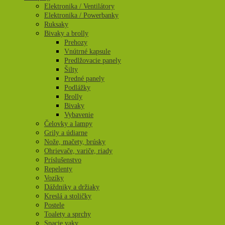
Elektronika / Ventilátory
Elektronika / Powerbanky
Ruksaky
Bivaky a brolly
Prehozy
Vnútrné kapsule
Predlžovacie panely
Šilty
Predné panely
Podlážky
Brolly
Bivaky
Vybavenie
Čelovky a lampy
Grily a údiarne
Nože, mačety, brúsky
Ohrievače, variče, riady
Príslušenstvo
Repelenty
Vozíky
Dáždniky a držiaky
Kreslá a stoličky
Postele
Toalety a sprchy
Spacie vaky