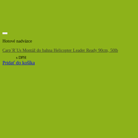
Hotové nadväzce
Carp´R´Us Montáž do bahna Helicopter Leader Ready 90cm, 50lb
6,00
€
s DPH
Pridať do košíka