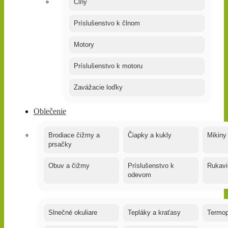
Člny
Príslušenstvo k člnom
Motory
Príslušenstvo k motoru
Zavážacie loďky
Oblečenie
Brodiace čižmy a
Čiapky a kukly
Mikiny
prsačky
Obuv a čižmy
Príslušenstvo k
Rukavi
odevom
Slnečné okuliare
Tepláky a kraťasy
Termop