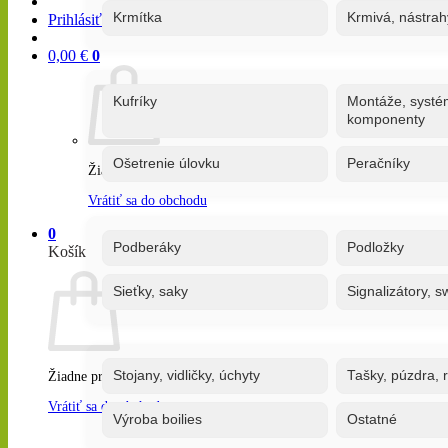
Krmítka
Krmivá, nástrah
Prihlásiť / Registrovať
0,00
€
0
Kufríky
Montáže, systé
komponenty
Ošetrenie úlovku
Peračníky
Žiadne produkty v košíku.
Vrátiť sa do obchodu
0
Podberáky
Podložky
Košík
Sieťky, saky
Signalizátory, s
Stojany, vidličky, úchyty
Tašky, púzdra, 
Žiadne produkty v košíku.
Vrátiť sa do obchodu
Výroba boilies
Ostatné