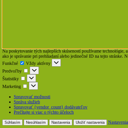
Na poskytovanie tých najlepších skúseností používame technológie, a
ako je správanie pri prehliadaní alebo jedinečné ID na tejto stránke. 
Funkčné
Funkčné
Vždy aktívny
Predvoľby
Predvoľby
Štatistiky
Štatistiky
Marketing
Marketing
Spravovať možnosti
Správa služieb
Spravovať {vendor_count} dodávateľov
Prečítajte si viac o týchto účeloch
Nastavenia
Súhlasím
Nesúhlasím
Nastavenia
Uložiť nastavenia