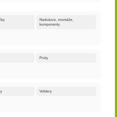
čky
Nadväzce, montáže,
komponenty
Prúty
ry
Voblery