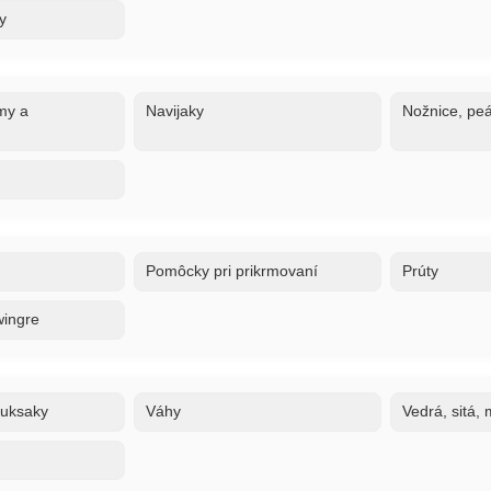
y
my a
Navijaky
Nožnice, peá
Pomôcky pri prikrmovaní
Prúty
wingre
ruksaky
Váhy
Vedrá, sitá,