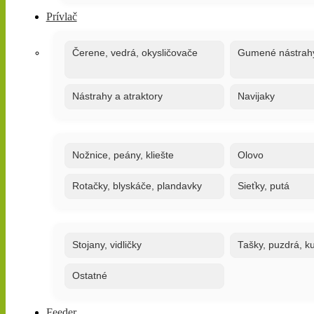
Prívlač
Čerene, vedrá, okysličovače
Gumené nástrah
Nástrahy a atraktory
Navijaky
Nožnice, peány, kliešte
Olovo
Rotačky, blyskáče, plandavky
Sieťky, putá
Stojany, vidličky
Tašky, puzdrá, ku
Ostatné
Feeder