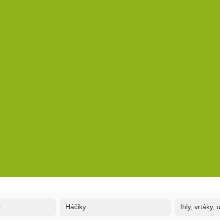
y
Háčiky
Ihly, vrtáky,