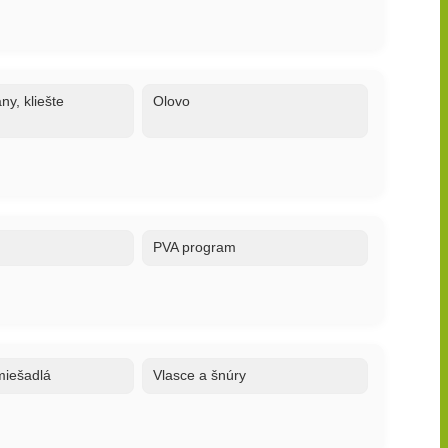
ny, kliešte
Olovo
PVA program
 miešadlá
Vlasce a šnúry