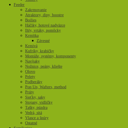
Feeder
Zakrmovanie
Atraktory, dipy, boostre
Boilies
Háčiky, hotové nadväzce
Ihly, vrtáky, pomôcky
Krmítka
Závesné
Krmivá
Kufríky, krabičky
Montáže, systémy, komponenty
Navíjaky
Nožnice, peány, kliešte
Olovo
Pelety
Podberáky
Pop Up, Wafters, method
Prúty
Sieťky, saky
Stojany, vidličky
Tašky, púzdra
Vedrá, sitá
Vlasce a šnúry
Ostatné