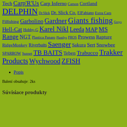
Carp'R'Us
Tech
Carp Inferno
Cortland
Carson
DELPHIN
Dr. Slick Co.
ElFabiano
Dr.Slick
Extra Carp
Giants fishing
Gardner
Garbolino
Filfishing
Greys
Karel Nikl
MS
Hell-Cat
Leeda
MAP
Hobby-G
Range
NGT
Prowess
Rapture
Plastica Panaro
PROS
Plastilys
Saenger
Sert
Snowbee
Riverbaits
Sakura
RidgeMonkey
Trakker
TB BAITS
Trabucco
Teben
SPARROW
Sunset
Products
Wychwood
ZFISH
Popis
Balení obsahuje: 2ks
Súvisiace produkty