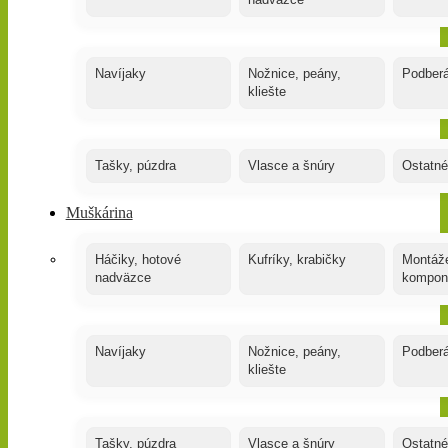
nadväzce
Navíjaky
Nožnice, peány,
Podber
kliešte
Tašky, púzdra
Vlasce a šnúry
Ostatné
Muškárina
Háčiky, hotové
Kufríky, krabičky
Montáže
nadväzce
kompon
Navíjaky
Nožnice, peány,
Podber
kliešte
Tašky, púzdra
Vlasce a šnúry
Ostatné