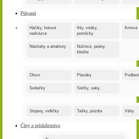
Plávaná
Háčiky, hotové
Ihly, vrtáky,
Krmivá
nadväzce
pomôcky
Nástrahy a atraktory
Nožnice, peány,
kliešte
Olovo
Plaváky
Podber
Sedačky
Sieťky, saky,
Stojany, vidličky
Tašky, púzdra
Váhy
Člny a príslušenstvo