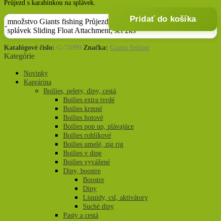
Průjezd s karabinkou na splávek.
Pridať do košíka
množstvo Giants fishing Průjezd s karabinkou na
splávek Sliding Float Attachment, set 2ks
Katalógové číslo:
G-71099
Značka:
Giants fishing
Kategórie
Novinky
Kaprárina
Boilies, pelety, dipy, cestá
Boilies extra tvrdé
Boilies krmné
Boilies hotové
Boilies pop up, plávajúce
Boilies rohlíkové
Boilies umelé, zig rig
Boilies v dipe
Boilies vyvážené
Dipy, boostre
Boostre
Dipy
Liquidy, csl, aktivátory
Suché dipy
Pasty a cestá