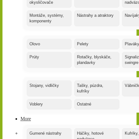
okysličovače
nadväz
Montáže, systémy,
Nástrahy a atraktory
Navíjak
komponenty
Olovo
Pelety
Plaváky
Prúty
Rotačky, blyskáče,
Signaliz
plandavky
swingre
Stojany, vidličky
Tašky, púzdra,
Vábnič
kufríky
Voblery
Ostatné
More
Gumené nástrahy
Háčiky, hotové
Kufríky,