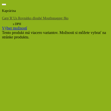
Kaprárina
Carp´R´Us Rovnátko dlouhé Mouthsnagger 8ks
6,00
€
s DPH
Výber možností
Tento produkt má viacero variantov. Možnosti si môžete vybrať na
stránke produktu.