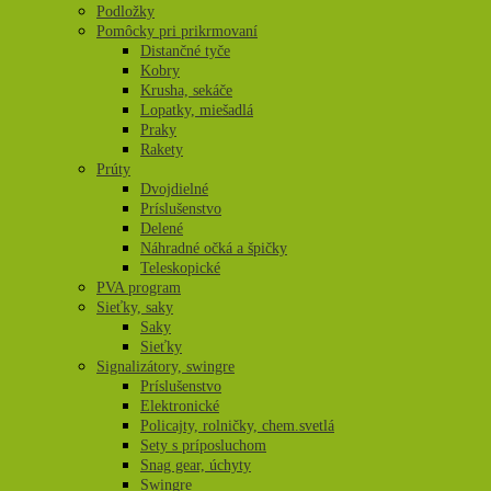
Podložky
Pomôcky pri prikrmovaní
Distančné tyče
Kobry
Krusha, sekáče
Lopatky, miešadlá
Praky
Rakety
Prúty
Dvojdielné
Príslušenstvo
Delené
Náhradné očká a špičky
Teleskopické
PVA program
Sieťky, saky
Saky
Sieťky
Signalizátory, swingre
Príslušenstvo
Elektronické
Policajty, rolničky, chem.svetlá
Sety s príposluchom
Snag gear, úchyty
Swingre