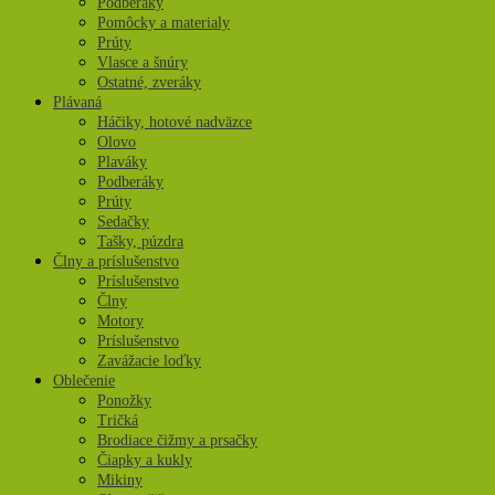
Podberáky
Pomôcky a materialy
Prúty
Vlasce a šnúry
Ostatné, zveráky
Plávaná
Háčiky, hotové nadväzce
Olovo
Plaváky
Podberáky
Prúty
Sedačky
Tašky, púzdra
Člny a príslušenstvo
Príslušenstvo
Člny
Motory
Príslušenstvo
Zavážacie loďky
Oblečenie
Ponožky
Tričká
Brodiace čižmy a prsačky
Čiapky a kukly
Mikiny