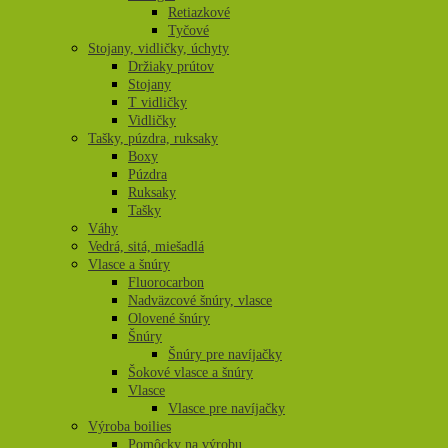
Retiazkové
Tyčové
Stojany, vidličky, úchyty
Držiaky prútov
Stojany
T vidličky
Vidličky
Tašky, púzdra, ruksaky
Boxy
Púzdra
Ruksaky
Tašky
Váhy
Vedrá, sitá, miešadlá
Vlasce a šnúry
Fluorocarbon
Nadväzcové šnúry, vlasce
Olovené šnúry
Šnúry
Šnúry pre navíjačky
Šokové vlasce a šnúry
Vlasce
Vlasce pre navíjačky
Výroba boilies
Pomôcky na výrobu