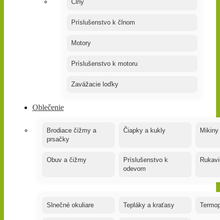
Člny
Príslušenstvo k člnom
Motory
Príslušenstvo k motoru
Zavážacie loďky
Oblečenie
Brodiace čižmy a
Čiapky a kukly
Mikiny
prsačky
Obuv a čižmy
Príslušenstvo k
Rukavi
odevom
Slnečné okuliare
Tepláky a kraťasy
Termop