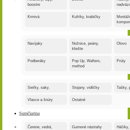
boostre
nadväz
Krmivá
Kufríky, krabičky
Montáže
kompon
Navíjaky
Nožnice, peány,
Olovo
kliešte
Podberáky
Pop Up, Wafters,
Prúty
method
Sieťky, saky,
Stojany, vidličky
Tašky, 
Vlasce a šnúry
Ostatné
Sumčiarina
Čerene, vedrá,
Gumené nástrahy
Háčiky,