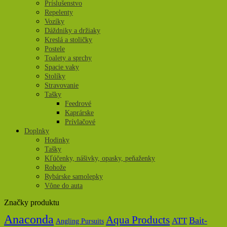
Príslušenstvo
Repelenty
Vozíky
Dáždniky a držiaky
Kreslá a stoličky
Postele
Toalety a sprchy
Spacie vaky
Stolíky
Stravovanie
Tašky
Feedrové
Kaprárske
Prívlačové
Doplnky
Hodinky
Tašky
Kľúčenky, nášivky, opasky, peňaženky
Rohože
Rybárske samolepky
Vône do auta
Značky produktu
Anaconda
Aqua Products
Bait-
ATT
Angling Pursuits