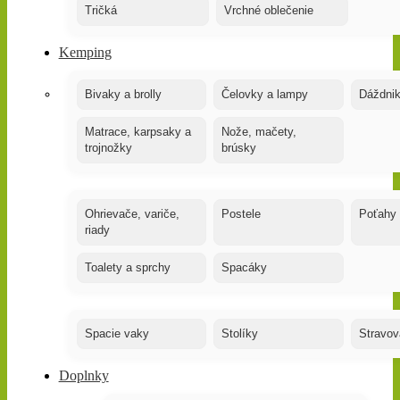
Tričká
Vrchné oblečenie
Kemping
Bivaky a brolly
Čelovky a lampy
Dáždnik
Matrace, karpsaky a
Nože, mačety,
trojnožky
brúsky
Ohrievače, variče,
Postele
Poťahy
riady
Toalety a sprchy
Spacáky
Spacie vaky
Stolíky
Stravov
Doplnky