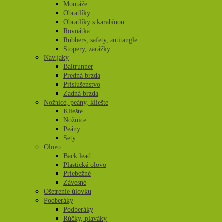
Montáže
Obratlíky
Obratlíky s karabínou
Rovnátka
Rubbers, safety, antitangle
Stopery, zarážky
Navijaky
Baitrunner
Predná brzda
Príslušenstvo
Zadná brzda
Nožnice, peány, kliešte
Kliešte
Nožnice
Peány
Sety
Olovo
Back lead
Plastické olovo
Priebežné
Závesné
Ošetrenie úlovku
Podberáky
Podberáky
Rúčky, plaváky