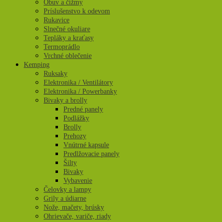
Obuv a čižmy
Príslušenstvo k odevom
Rukavice
Slnečné okuliare
Tepláky a kraťasy
Termoprádlo
Vrchné oblečenie
Kemping
Ruksaky
Elektronika / Ventilátory
Elektronika / Powerbanky
Bivaky a brolly
Predné panely
Podlážky
Brolly
Prehozy
Vnútrné kapsule
Predlžovacie panely
Šilty
Bivaky
Vybavenie
Čelovky a lampy
Grily a údiarne
Nože, mačety, brúsky
Ohrievače, variče, riady