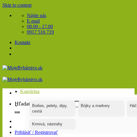
Skip to content
Nájde nás
E-mail
08.00 - 17.00
0917 516 719
Kontakt
Kaprárina
Hľadať:
Boilies, pelety, dipy,
Bójky a markery
Háč
cestá
Krmivá, nástrahy
Prihlásiť / Registrovať