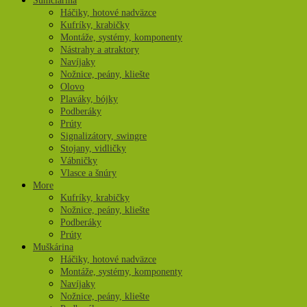
Sumčiarina
Háčiky, hotové nadväzce
Kufríky, krabičky
Montáže, systémy, komponenty
Nástrahy a atraktory
Navíjaky
Nožnice, peány, kliešte
Olovo
Plaváky, bójky
Podberáky
Prúty
Signalizátory, swingre
Stojany, vidličky
Vábničky
Vlasce a šnúry
More
Kufríky, krabičky
Nožnice, peány, kliešte
Podberáky
Prúty
Muškárina
Háčiky, hotové nadväzce
Montáže, systémy, komponenty
Navíjaky
Nožnice, peány, kliešte