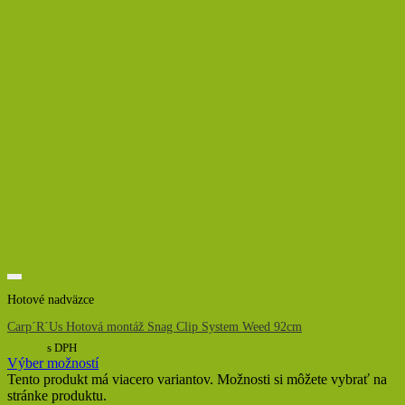
Hotové nadväzce
Carp´R´Us Hotová montáž Snag Clip System Weed 92cm
6,00
€
s DPH
Výber možností
Tento produkt má viacero variantov. Možnosti si môžete vybrať na
stránke produktu.