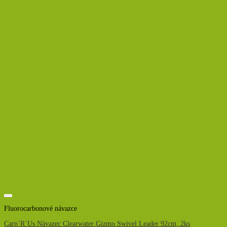
Fluorocarbonové návazce
Carp´R´Us Návazec Clearwater Gizmo Swivel Leader 92cm, 2ks