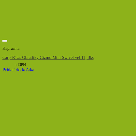
Kaprárina
Carp´R´Us Obratlíky Gizmo Mini Swivel vel.11, 8ks
6,00
€
s DPH
Pridať do košíka