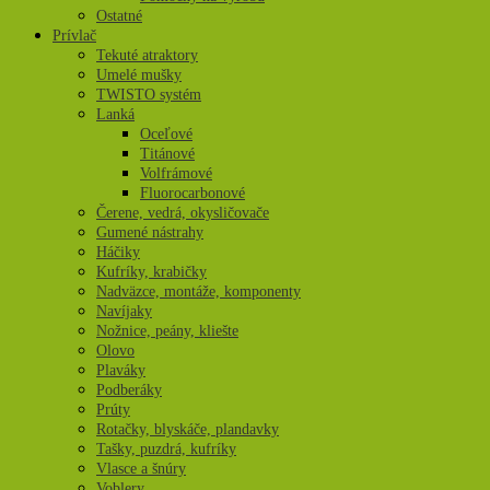
Ostatné
Prívlač
Tekuté atraktory
Umelé mušky
TWISTO systém
Lanká
Oceľové
Titánové
Volfrámové
Fluorocarbonové
Čerene, vedrá, okysličovače
Gumené nástrahy
Háčiky
Kufríky, krabičky
Nadväzce, montáže, komponenty
Navíjaky
Nožnice, peány, kliešte
Olovo
Plaváky
Podberáky
Prúty
Rotačky, blyskáče, plandavky
Tašky, puzdrá, kufríky
Vlasce a šnúry
Voblery