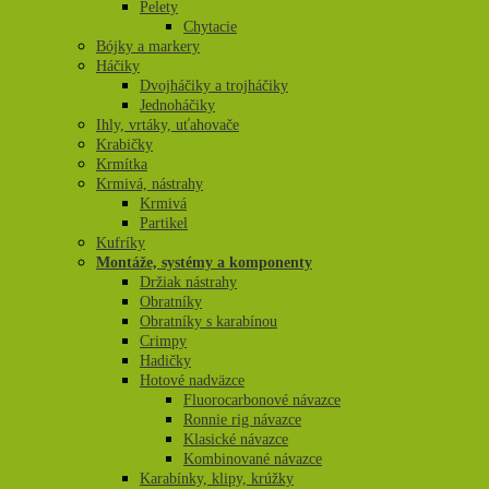
Pelety
Chytacie
Bójky a markery
Háčiky
Dvojháčiky a trojháčiky
Jednoháčiky
Ihly, vrtáky, uťahovače
Krabičky
Krmítka
Krmivá, nástrahy
Krmivá
Partikel
Kufríky
Montáže, systémy a komponenty
Držiak nástrahy
Obratníky
Obratníky s karabínou
Crimpy
Hadičky
Hotové nadväzce
Fluorocarbonové návazce
Ronnie rig návazce
Klasické návazce
Kombinované návazce
Karabínky, klipy, krúžky