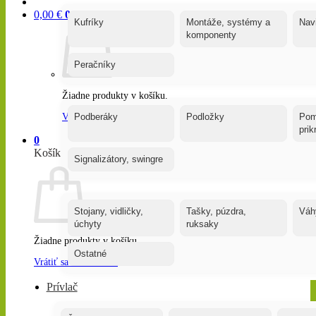
0,00
€
0
Kufríky
Montáže, systémy a
Nav
komponenty
Peračníky
Žiadne produkty v košíku.
Vrátiť sa do obchodu
Podberáky
Podložky
Pom
pri
0
Košík
Signalizátory, swingre
Stojany, vidličky,
Tašky, púzdra,
Váh
úchyty
ruksaky
Žiadne produkty v košíku.
Ostatné
Vrátiť sa do obchodu
Prívlač