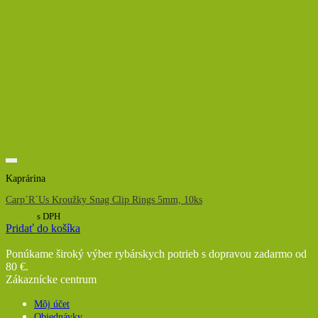
Kaprárina
Carp´R´Us Kroužky Snag Clip Rings 5mm, 10ks
4,00
€
s DPH
Pridať do košíka
Ponúkame široký výber rybárskych potrieb s dopravou zadarmo od
80 €.
Zákaznícke centrum
Môj účet
Objednávky