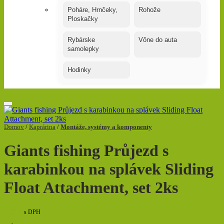
Poháre, Hrnčeky,
Rohože
Ploskačky
Rybárske
Vône do auta
samolepky
Hodinky
Domov
/
Kaprárina
/
Montáže, systémy a komponenty
Giants fishing Průjezd s
karabinkou na splávek Sliding
Float Attachment, set 2ks
1,15
€
s DPH