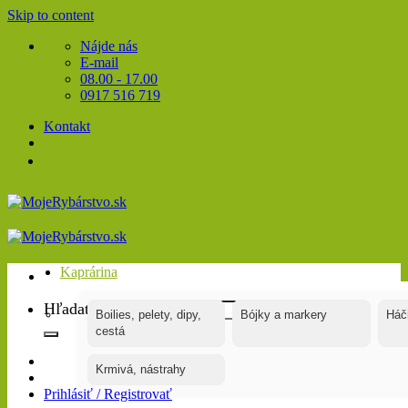
Skip to content
Nájde nás
E-mail
08.00 - 17.00
0917 516 719
Kontakt
Kaprárina
Hľadať:
Boilies, pelety, dipy,
Bójky a markery
Háč
cestá
Krmivá, nástrahy
Prihlásiť / Registrovať