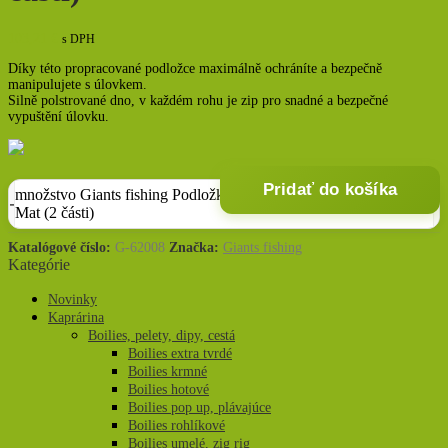
103,21
€
s DPH
Díky této propracované podložce maximálně ochráníte a bezpečně
manipulujete s úlovkem.
Silně polstrované dno, v každém rohu je zip pro snadné a bezpečné
vypuštění úlovku.
Pridať do košíka
množstvo Giants fishing Podložka Luxury Unhooking
Mat (2 části)
Katalógové číslo:
G-62008
Značka:
Giants fishing
Kategórie
Novinky
Kaprárina
Boilies, pelety, dipy, cestá
Boilies extra tvrdé
Boilies krmné
Boilies hotové
Boilies pop up, plávajúce
Boilies rohlíkové
Boilies umelé, zig rig