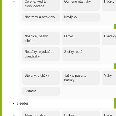
Čerene, vedrá,
Gumené nástrahy
Háčiky
okysličovače
Nástrahy a atraktory
Navijaky
Nožnice, peány,
Olovo
Plavák
kliešte
Rotačky, blyskáče,
Sieťky, putá
plandavky
Stojany, vidličky
Tašky, puzdrá,
Váhy
kufríky
Ostatné
Feeder
Atraktory, dipy,
Boilies
Háčiky,