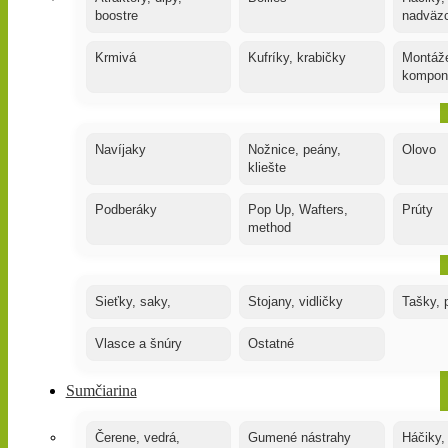
boostre
nadväz
Krmivá
Kufríky, krabičky
Montáže
kompon
Navíjaky
Nožnice, peány,
Olovo
kliešte
Podberáky
Pop Up, Wafters,
Prúty
method
Sieťky, saky,
Stojany, vidličky
Tašky, 
Vlasce a šnúry
Ostatné
Sumčiarina
Čerene, vedrá,
Gumené nástrahy
Háčiky,