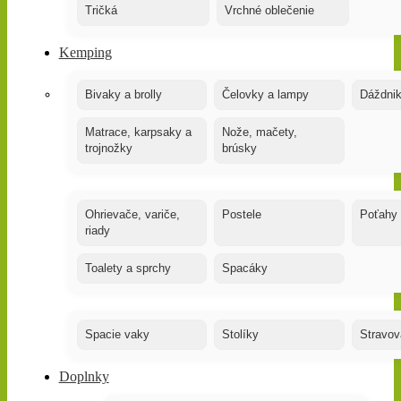
Tričká
Vrchné oblečenie
Kemping
Bivaky a brolly
Čelovky a lampy
Dáždnik
Matrace, karpsaky a
Nože, mačety,
trojnožky
brúsky
Ohrievače, variče,
Postele
Poťahy
riady
Toalety a sprchy
Spacáky
Spacie vaky
Stolíky
Stravov
Doplnky