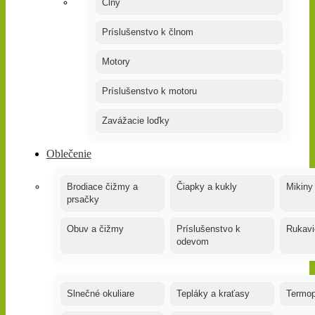
Člny
Príslušenstvo k člnom
Motory
Príslušenstvo k motoru
Zavážacie loďky
Oblečenie
Brodiace čižmy a
Čiapky a kukly
Mikiny
prsačky
Obuv a čižmy
Príslušenstvo k
Rukavi
odevom
Slnečné okuliare
Tepláky a kraťasy
Termop