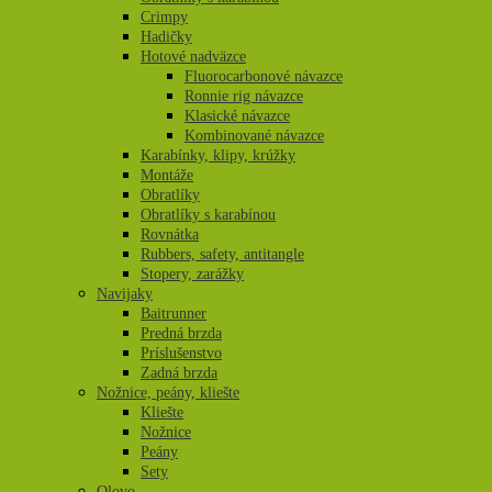
Crimpy
Hadičky
Hotové nadväzce
Fluorocarbonové návazce
Ronnie rig návazce
Klasické návazce
Kombinované návazce
Karabínky, klipy, krúžky
Montáže
Obratlíky
Obratlíky s karabínou
Rovnátka
Rubbers, safety, antitangle
Stopery, zarážky
Navijaky
Baitrunner
Predná brzda
Príslušenstvo
Zadná brzda
Nožnice, peány, kliešte
Kliešte
Nožnice
Peány
Sety
Olovo