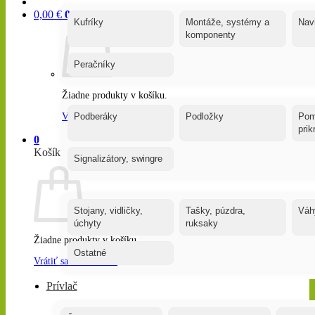
0,00
€
0
Kufríky
Montáže, systémy a
Nav
komponenty
Peračníky
Žiadne produkty v košíku.
Vrátiť sa do obchodu
Podberáky
Podložky
Pom
pri
0
Košík
Signalizátory, swingre
Stojany, vidličky,
Tašky, púzdra,
Váh
úchyty
ruksaky
Žiadne produkty v košíku.
Ostatné
Vrátiť sa do obchodu
Prívlač