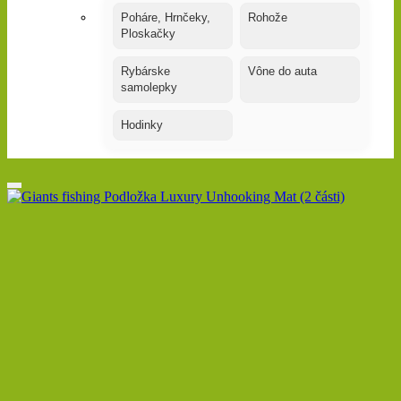
Poháre, Hrnčeky,
Rohože
Ploskačky
Rybárske
Vône do auta
samolepky
Hodinky