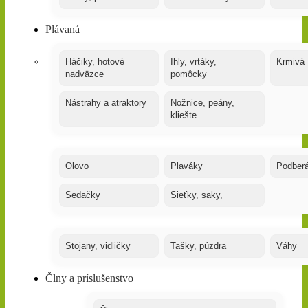
Plávaná
Háčiky, hotové
Ihly, vrtáky,
Krmivá
nadväzce
pomôcky
Nástrahy a atraktory
Nožnice, peány,
kliešte
Olovo
Plaváky
Podber
Sedačky
Sieťky, saky,
Stojany, vidličky
Tašky, púzdra
Váhy
Člny a príslušenstvo