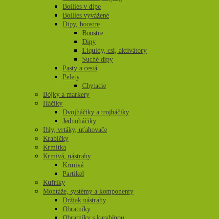
Boilies v dipe
Boilies vyvážené
Dipy, boostre
Boostre
Dipy
Liquidy, csl, aktivátory
Suché dipy
Pasty a cestá
Pelety
Chytacie
Bójky a markery
Háčiky
Dvojháčiky a trojháčiky
Jednoháčiky
Ihly, vrtáky, uťahovače
Krabičky
Krmítka
Krmivá, nástrahy
Krmivá
Partikel
Kufríky
Montáže, systémy a komponenty
Držiak nástrahy
Obratníky
Obratníky s karabínou