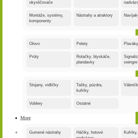
okysličovače
nadväz
Montáže, systémy,
Nástrahy a atraktory
Navíjak
komponenty
Olovo
Pelety
Plaváky
Prúty
Rotačky, blyskáče,
Signaliz
plandavky
swingre
Stojany, vidličky
Tašky, púzdra,
Vábnič
kufríky
Voblery
Ostatné
More
Gumené nástrahy
Háčiky, hotové
Kufríky,