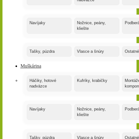
nadväzce
Navíjaky
Nožnice, peány,
Podber
kliešte
Tašky, púzdra
Vlasce a šnúry
Ostatné
Muškárina
Háčiky, hotové
Kufríky, krabičky
Montáže
nadväzce
kompon
Navíjaky
Nožnice, peány,
Podber
kliešte
Tašky, púzdra
Vlasce a šnúry
Ostatné