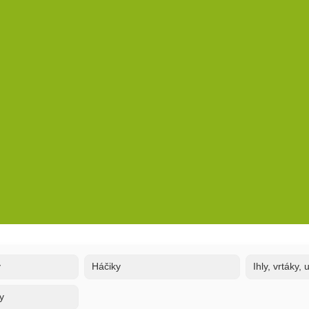
y
Háčiky
Ihly, vrtáky,
y