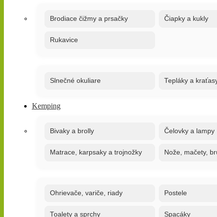
Brodiace čižmy a prsačky
Čiapky a kukly
Rukavice
Slnečné okuliare
Tepláky a kraťas
Kemping
Bivaky a brolly
Čelovky a lampy
Matrace, karpsaky a trojnožky
Nože, mačety, br
Ohrievače, variče, riady
Postele
Toalety a sprchy
Spacáky