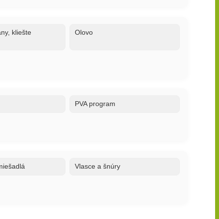
ny, kliešte
Olovo
PVA program
 miešadlá
Vlasce a šnúry