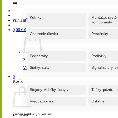
Kufríky
Montáže, systé
Prihlásiť / Registrovať
komponenty
0,00
€
0
Ošetrenie úlovku
Peračníky
Podberáky
Podložky
Žiadne produkty v košíku.
Sieťky, saky
Signalizátory, s
Vrátiť sa do obchodu
0
Košík
Stojany, vidličky, úchyty
Tašky, púzdra, 
Výroba boilies
Ostatné
Žiadne produkty v košíku.
Prívlač