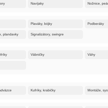
tory
Navíjaky
Nožnice, peán
Plaváky, bójky
Podberáky
e, plandavky
Signalizátory, swingre
fríky
Vábničky
Váhy
adväzce
Kufríky, krabičky
Montáže, sy