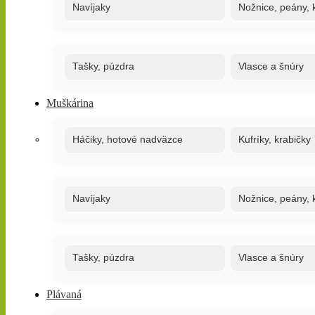
Navíjaky
Nožnice, peány, k
Tašky, púzdra
Vlasce a šnúry
Muškárina
Háčiky, hotové nadväzce
Kufríky, krabičky
Navíjaky
Nožnice, peány, k
Tašky, púzdra
Vlasce a šnúry
Plávaná