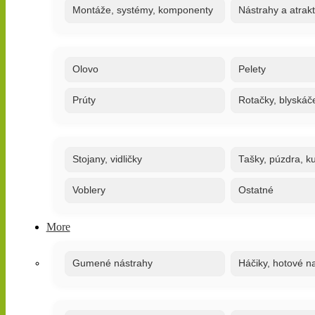
Montáže, systémy, komponenty
Nástrahy a atrak
Olovo
Pelety
Prúty
Rotačky, blyskáč
Stojany, vidličky
Tašky, púzdra, ku
Voblery
Ostatné
More
Gumené nástrahy
Háčiky, hotové n