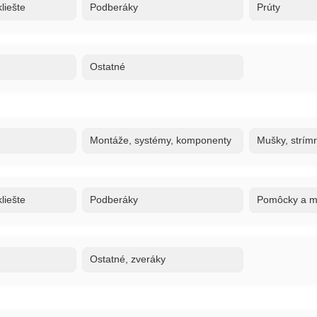
liešte
Podberáky
Prúty
Ostatné
Montáže, systémy, komponenty
Mušky, strím
liešte
Podberáky
Pomôcky a ma
Ostatné, zveráky