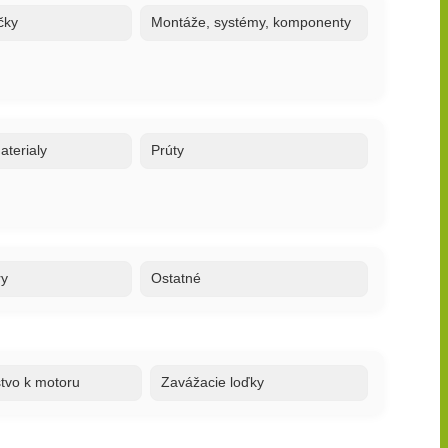
čky
Montáže, systémy, komponenty
terialy
Prúty
ry
Ostatné
stvo k motoru
Zavážacie loďky