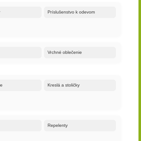
y
Príslušenstvo k odevom
Vrchné oblečenie
ne
Kreslá a stoličky
o
Repelenty