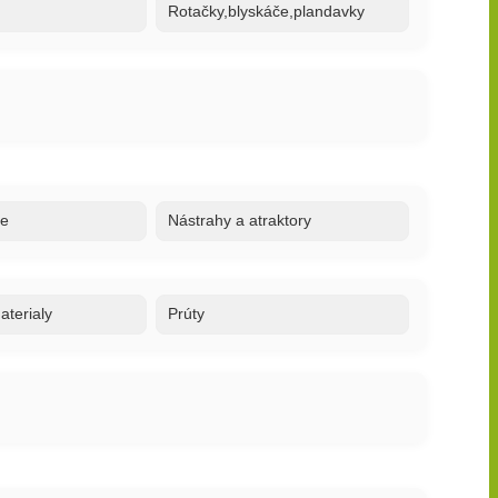
Rotačky,blyskáče,plandavky
re
Nástrahy a atraktory
terialy
Prúty