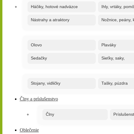
Háčiky, hotové nadväzce
Ihly, vrtáky, pom
Nástrahy a atraktory
Nožnice, peány, k
Olovo
Plaváky
Sedačky
Sieťky, saky,
Stojany, vidličky
Tašky, púzdra
Člny a príslušenstvo
Člny
Príslušens
Oblečenie