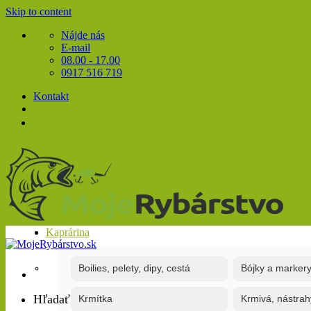
Skip to content
Nájde nás
E-mail
08.00 - 17.00
0917 516 719
Kontakt
Kaprárina
Boilies, pelety, dipy, cestá
Bójky a marker
Hľadať:
Krmítka
Krmivá, nástrah