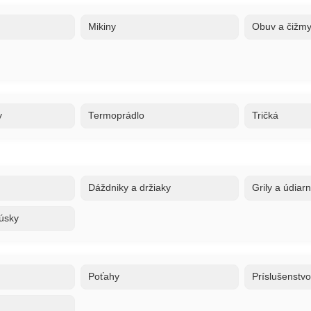
Mikiny
Obuv a čižm
y
Termoprádlo
Tričká
Dáždniky a držiaky
Grily a údiar
úsky
Poťahy
Príslušenstv