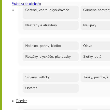
Vrátiť sa do obchodu
Čerene, vedrá, okysličovače
Gumené nástrah
Nástrahy a atraktory
Navijaky
Nožnice, peány, kliešte
Olovo
Rotačky, blyskáče, plandavky
Sieťky, putá
Stojany, vidličky
Tašky, puzdrá, ku
Ostatné
Feeder