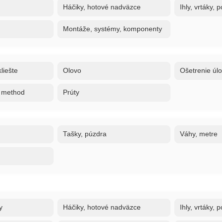
Háčiky, hotové nadväzce
Ihly, vrtáky,
Montáže, systémy, komponenty
liešte
Olovo
Ošetrenie úl
, method
Prúty
Tašky, púzdra
Váhy, metre
y
Háčiky, hotové nadväzce
Ihly, vrtáky,