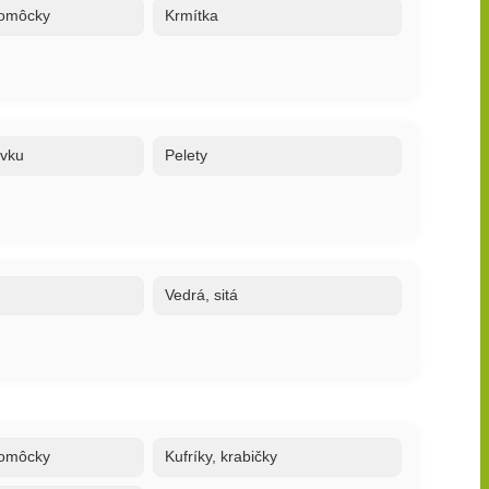
 pomôcky
Krmítka
ovku
Pelety
Vedrá, sitá
 pomôcky
Kufríky, krabičky