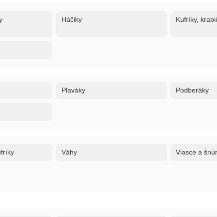
y
Háčiky
Kufríky, krabi
Plaváky
Podberáky
fríky
Váhy
Vlasce a šnú