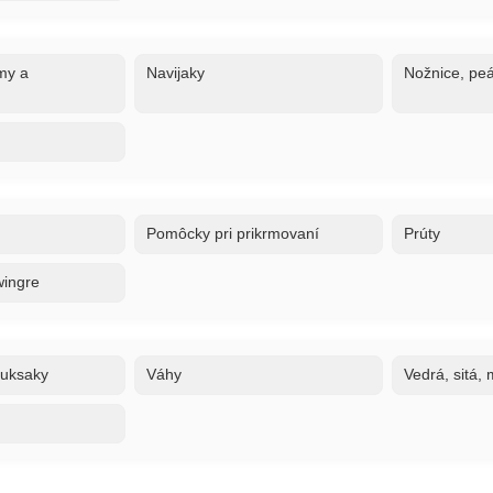
my a
Navijaky
Nožnice, peá
Pomôcky pri prikrmovaní
Prúty
wingre
ruksaky
Váhy
Vedrá, sitá,