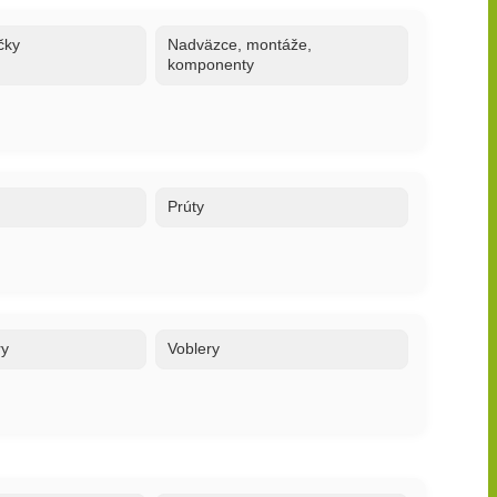
čky
Nadväzce, montáže,
komponenty
Prúty
ry
Voblery