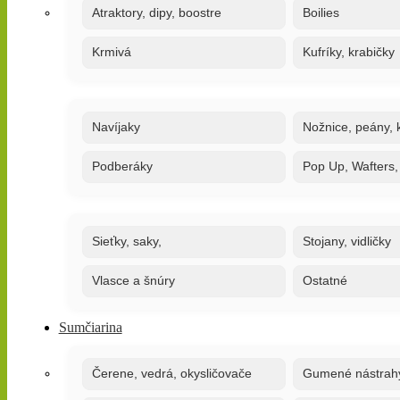
Atraktory, dipy, boostre
Boilies
Krmivá
Kufríky, krabičky
Navíjaky
Nožnice, peány, k
Podberáky
Pop Up, Wafters
Sieťky, saky,
Stojany, vidličky
Vlasce a šnúry
Ostatné
Sumčiarina
Čerene, vedrá, okysličovače
Gumené nástrah