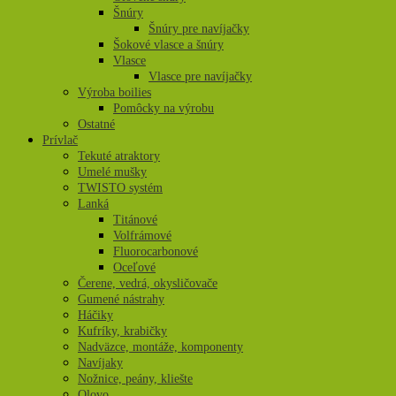
Šnúry
Šnúry pre navíjačky
Šokové vlasce a šnúry
Vlasce
Vlasce pre navíjačky
Výroba boilies
Pomôcky na výrobu
Ostatné
Prívlač
Tekuté atraktory
Umelé mušky
TWISTO systém
Lanká
Titánové
Volfrámové
Fluorocarbonové
Oceľové
Čerene, vedrá, okysličovače
Gumené nástrahy
Háčiky
Kufríky, krabičky
Nadväzce, montáže, komponenty
Navíjaky
Nožnice, peány, kliešte
Olovo