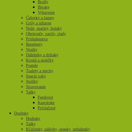
Brolly
Bivaky
Vybavenie
Čelovky a lampy
Grily a údiarne
Nože, mačety, brúsky
Ohrievače, variče, riady
Príslušenstvo
Repelenty
Vozíky
Dáždniky a držiaky
Kreslá a stoličky
Postele
Toalety a sprchy
Spacie vaky
Stolíky
Stravovanie
Tašky
Feedrové
Kaprárske
Prívlačové
Doplnky
Hodinky
Tašky
Kľúčenky, nášivky, opasky, peňaženky