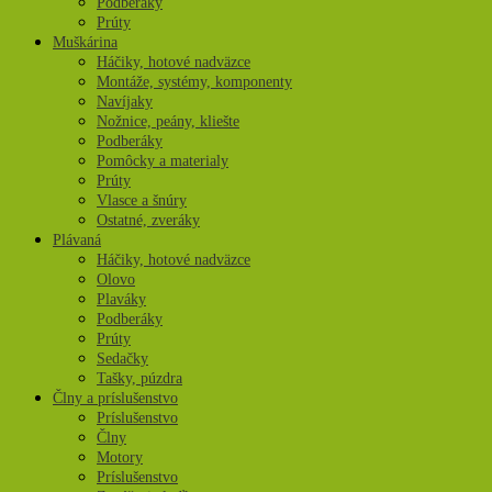
Podberáky
Prúty
Muškárina
Háčiky, hotové nadväzce
Montáže, systémy, komponenty
Navíjaky
Nožnice, peány, kliešte
Podberáky
Pomôcky a materialy
Prúty
Vlasce a šnúry
Ostatné, zveráky
Plávaná
Háčiky, hotové nadväzce
Olovo
Plaváky
Podberáky
Prúty
Sedačky
Tašky, púzdra
Člny a príslušenstvo
Príslušenstvo
Člny
Motory
Príslušenstvo