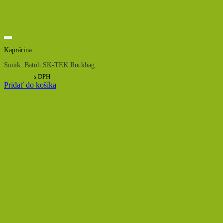
Kaprárina
Sonik: Batoh SK-TEK Ruckbag
104,75
€
s DPH
Pridať do košíka