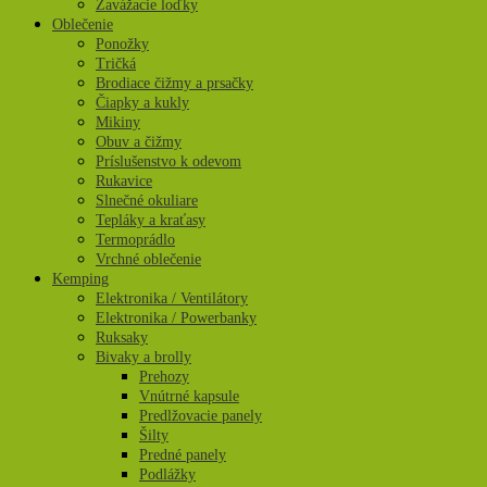
Zavážacie loďky
Oblečenie
Ponožky
Tričká
Brodiace čižmy a prsačky
Čiapky a kukly
Mikiny
Obuv a čižmy
Príslušenstvo k odevom
Rukavice
Slnečné okuliare
Tepláky a kraťasy
Termoprádlo
Vrchné oblečenie
Kemping
Elektronika / Ventilátory
Elektronika / Powerbanky
Ruksaky
Bivaky a brolly
Prehozy
Vnútrné kapsule
Predlžovacie panely
Šilty
Predné panely
Podlážky