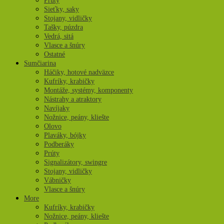
Prúty
Sieťky, saky
Stojany, vidličky
Tašky, púzdra
Vedrá, sitá
Vlasce a šnúry
Ostatné
Sumčiarina
Háčiky, hotové nadväzce
Kufríky, krabičky
Montáže, systémy, komponenty
Nástrahy a atraktory
Navíjaky
Nožnice, peány, kliešte
Olovo
Plaváky, bójky
Podberáky
Prúty
Signalizátory, swingre
Stojany, vidličky
Vábničky
Vlasce a šnúry
More
Kufríky, krabičky
Nožnice, peány, kliešte