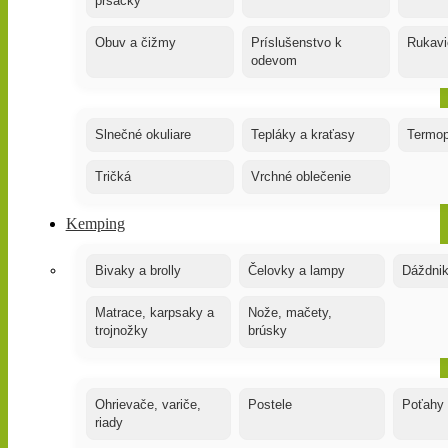
prsačky
Obuv a čižmy
Príslušenstvo k
Rukavi
odevom
Slnečné okuliare
Tepláky a kraťasy
Termop
Tričká
Vrchné oblečenie
Kemping
Bivaky a brolly
Čelovky a lampy
Dáždnik
Matrace, karpsaky a
Nože, mačety,
trojnožky
brúsky
Ohrievače, variče,
Postele
Poťahy
riady