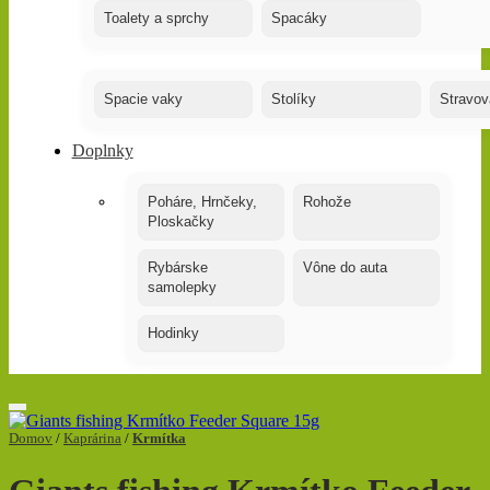
Toalety a sprchy
Spacáky
Spacie vaky
Stolíky
Stravov
Doplnky
Poháre, Hrnčeky,
Rohože
Ploskačky
Rybárske
Vône do auta
samolepky
Hodinky
Domov
/
Kaprárina
/
Krmítka