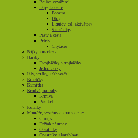
Boilies vyvážené
Dipy, boostre
Boostre
Dipy
Liquidy, csl, aktivátory
Suché dipy
Pasty a cestá
Pelety
Chytacie
Bójky a markery
Háčiky
Dvojháčiky a trojháčiky
Jednoháčiky
Ihly, vrtáky, uťahovače
Krabičky
Krmítka
Krmivá, nástrahy
Krmivá
Partikel
Kufríky
Montáže, systémy a komponenty
Crimpy
Držiak nástrahy
Obratníky
Obratníky s karabínou