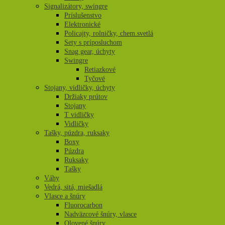
Signalizátory, swingre
Príslušenstvo
Elektronické
Policajty, rolničky, chem.svetlá
Sety s príposluchom
Snag gear, úchyty
Swingre
Retiazkové
Tyčové
Stojany, vidličky, úchyty
Držiaky prútov
Stojany
T vidličky
Vidličky
Tašky, púzdra, ruksaky
Boxy
Púzdra
Ruksaky
Tašky
Váhy
Vedrá, sitá, miešadlá
Vlasce a šnúry
Fluorocarbon
Nadväzcové šnúry, vlasce
Olovené šnúry