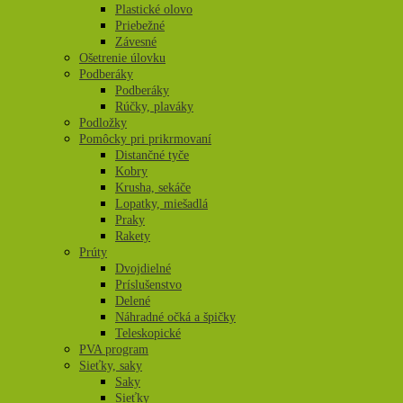
Plastické olovo
Priebežné
Závesné
Ošetrenie úlovku
Podberáky
Podberáky
Rúčky, plaváky
Podložky
Pomôcky pri prikrmovaní
Distančné tyče
Kobry
Krusha, sekáče
Lopatky, miešadlá
Praky
Rakety
Prúty
Dvojdielné
Príslušenstvo
Delené
Náhradné očká a špičky
Teleskopické
PVA program
Sieťky, saky
Saky
Sieťky