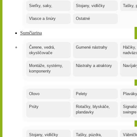
Sieťky, saky,
Stojany, vidličky
Tašky, 
Vlasce a šnúry
Ostatné
Sumčiarina
Čerene, vedrá,
Gumené nástrahy
Háčiky,
okysličovače
nadväz
Montáže, systémy,
Nástrahy a atraktory
Navíjak
komponenty
Olovo
Pelety
Plaváky
Prúty
Rotačky, blyskáče,
Signaliz
plandavky
swingre
Stojany, vidličky
Tašky, púzdra,
Vábnič