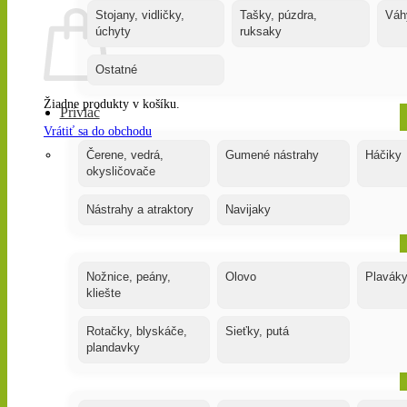
Stojany, vidličky,
Tašky, púzdra,
Váh
úchyty
ruksaky
Ostatné
Žiadne produkty v košíku.
Prívlač
Vrátiť sa do obchodu
Čerene, vedrá,
Gumené nástrahy
Háčiky
okysličovače
Nástrahy a atraktory
Navijaky
Nožnice, peány,
Olovo
Plavák
kliešte
Rotačky, blyskáče,
Sieťky, putá
plandavky