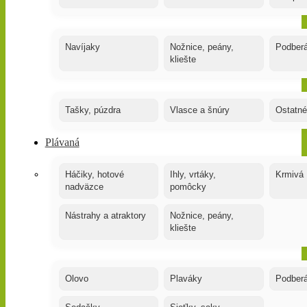
Navíjaky
Nožnice, peány,
Podber
kliešte
Tašky, púzdra
Vlasce a šnúry
Ostatné
Plávaná
Háčiky, hotové
Ihly, vrtáky,
Krmivá
nadväzce
pomôcky
Nástrahy a atraktory
Nožnice, peány,
kliešte
Olovo
Plaváky
Podber