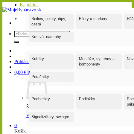
Kaprárina
Boilies, pelety, dipy,
Bójky a markery
Háč
cestá
Hľadať:
Krmivá, nástrahy
Kufríky
Montáže, systémy a
Nav
Prihlásiť / Registrovať
komponenty
0,00
€
0
Peračníky
Podberáky
Podložky
Pom
pri
Žiadne produkty v košíku.
Vrátiť sa do obchodu
Signalizátory, swingre
0
Košík