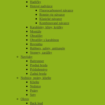
Hadičky
Hotové nadväzce
Fluorocarbonové návazce
Ronnie rig návazce
Klasické návazce
Kombinované návazce
Karabínky, klipy, krúžky
Montáže
Obratlíky
Obratlíky s karabínou
Rovnátka
Rubbers, safety, antitangle
Stopery, zarážky
Navijaky
Baitrunner
Predná brzda
Príslušenstvo
Zadná brzda
Nožnice, peány, kliešte
Kliešte
Nožnice
Peány
Sety
Olovo
Back lead