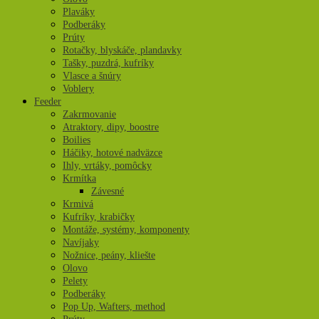
Plaváky
Podberáky
Prúty
Rotačky, blyskáče, plandavky
Tašky, puzdrá, kufríky
Vlasce a šnúry
Voblery
Feeder
Zakrmovanie
Atraktory, dipy, boostre
Boilies
Háčiky, hotové nadväzce
Ihly, vrtáky, pomôcky
Krmítka
Závesné
Krmivá
Kufríky, krabičky
Montáže, systémy, komponenty
Navíjaky
Nožnice, peány, kliešte
Olovo
Pelety
Podberáky
Pop Up, Wafters, method