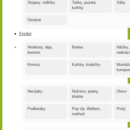
Stojany, vidličky
Tašky, puzdrá,
Váhy
kufríky
Ostatné
Feeder
Atraktory, dipy,
Boilies
Háčiky,
boostre
nadväz
Krmivá
Kufríky, krabičky
Montáže
kompon
Navíjaky
Nožnice, peány,
Olovo
kliešte
Podberáky
Pop Up, Wafters,
Prúty
method