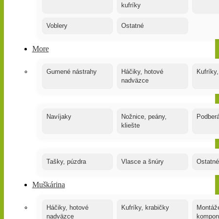
kufríky
Voblery
Ostatné
More
Gumené nástrahy
Háčiky, hotové
Kufríky,
nadväzce
Navíjaky
Nožnice, peány,
Podber
kliešte
Tašky, púzdra
Vlasce a šnúry
Ostatné
Muškárina
Háčiky, hotové
Kufríky, krabičky
Montáže
nadväzce
kompon