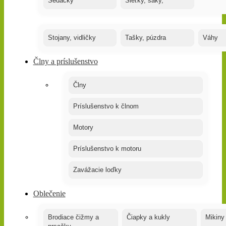
Sedačky
Sieťky, saky,
Stojany, vidličky
Tašky, púzdra
Váhy
Člny a príslušenstvo
Člny
Príslušenstvo k člnom
Motory
Príslušenstvo k motoru
Zavážacie loďky
Oblečenie
Brodiace čižmy a
Čiapky a kukly
Mikiny