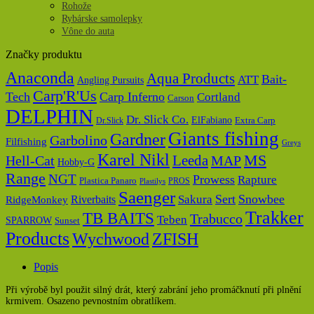
Rohože
Rybárske samolepky
Vône do auta
Značky produktu
Anaconda
Aqua Products
Bait-
ATT
Angling Pursuits
Carp'R'Us
Tech
Carp Inferno
Cortland
Carson
DELPHIN
Dr. Slick Co.
ElFabiano
Dr.Slick
Extra Carp
Giants fishing
Gardner
Garbolino
Filfishing
Greys
Karel Nikl
MS
Hell-Cat
Leeda
MAP
Hobby-G
Range
NGT
Prowess
Rapture
Plastica Panaro
PROS
Plastilys
Saenger
Sert
Snowbee
Riverbaits
Sakura
RidgeMonkey
Trakker
TB BAITS
Trabucco
Teben
SPARROW
Sunset
Products
Wychwood
ZFISH
Popis
Při výrobě byl použit silný drát, který zabrání jeho promáčknutí při plnění
krmivem. Osazeno pevnostním obratlíkem.