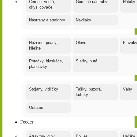
Čerene, vedrá,
Gumené nástrahy
Háčiky
okysličovače
Nástrahy a atraktory
Navijaky
Nožnice, peány,
Olovo
Plavák
kliešte
Rotačky, blyskáče,
Sieťky, putá
plandavky
Stojany, vidličky
Tašky, puzdrá,
Váhy
kufríky
Ostatné
Feeder
Atraktory, dipy,
Boilies
Háčiky,