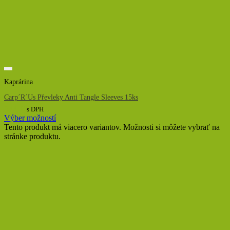
Kaprárina
Carp´R´Us Převleky Anti Tangle Sleeves 15ks
5,00
€
s DPH
Výber možností
Tento produkt má viacero variantov. Možnosti si môžete vybrať na
stránke produktu.