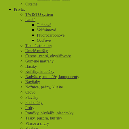
Ostatné
Prívlač
TWISTO systém
Lanká
Titánové
Volfrámové
Fluorocarbonové
Oceľové
Tekuté atraktory
Umelé mušky
Čerene, vedrá, okysličovače
Gumené nástrahy
Háčiky
Kufríky, krabičky
Nadväzce, montáže, komponenty
Navíjaky
Nožnice, peány, kliešte
Olovo
Plaváky
Podberáky
Prúty
Rotačky, blyskáče, plandavky
Tašky, puzdrá, kufríky
Vlasce a šnúry
Voblery