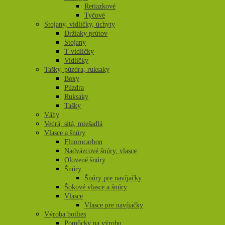
Retiazkové
Tyčové
Stojany, vidličky, úchyty
Držiaky prútov
Stojany
T vidličky
Vidličky
Tašky, púzdra, ruksaky
Boxy
Púzdra
Ruksaky
Tašky
Váhy
Vedrá, sitá, miešadlá
Vlasce a šnúry
Fluorocarbon
Nadväzcové šnúry, vlasce
Olovené šnúry
Šnúry
Šnúry pre navíjačky
Šokové vlasce a šnúry
Vlasce
Vlasce pre navíjačky
Výroba boilies
Pomôcky na výrobu