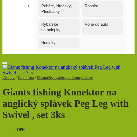
Poháre, Hrnčeky,
Rohože
Ploskačky
Rybárske
Vône do auta
samolepky
Hodinky
Domov
/
Kaprárina
/
Montáže, systémy a komponenty
Giants fishing Konektor na
anglický splávek Peg Leg with
Swivel , set 3ks
0,99
€
s DPH