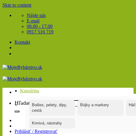
Skip to content
Nájde nás
E-mail
08.00 - 17.00
0917 516 719
Kontakt
Kaprárina
Hľadať:
Boilies, pelety, dipy,
Bójky a markery
Háč
cestá
Krmivá, nástrahy
Prihlásiť / Registrovať