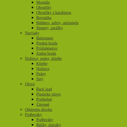
Montáže
Obratlíky
Obratlíky s karabínou
Rovnátka
Rubbers, safety, antitangle
Stopery, zarážky
Navijaky
Baitrunner
Predná brzda
Príslušenstvo
Zadná brzda
Nožnice, peány, kliešte
Kliešte
Nožnice
Peány
Sety
Olovo
Back lead
Plastické olovo
Priebežné
Závesné
Ošetrenie úlovku
Podberáky
Podberáky
Rúčky, plaváky