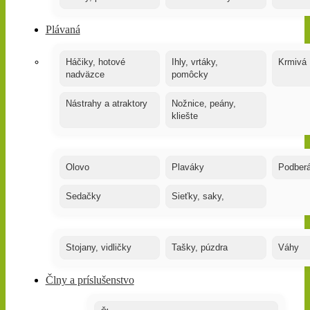
Plávaná
Háčiky, hotové
Ihly, vrtáky,
Krmivá
nadväzce
pomôcky
Nástrahy a atraktory
Nožnice, peány,
kliešte
Olovo
Plaváky
Podber
Sedačky
Sieťky, saky,
Stojany, vidličky
Tašky, púzdra
Váhy
Člny a príslušenstvo