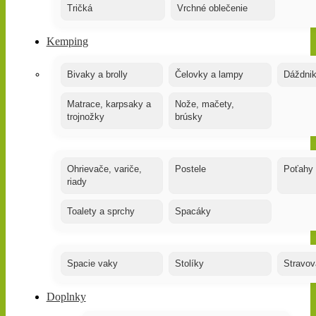
Tričká
Vrchné oblečenie
Kemping
Bivaky a brolly
Čelovky a lampy
Dáždnik
Matrace, karpsaky a
Nože, mačety,
trojnožky
brúsky
Ohrievače, variče,
Postele
Poťahy
riady
Toalety a sprchy
Spacáky
Spacie vaky
Stolíky
Stravov
Doplnky