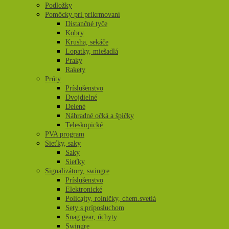
Podložky
Pomôcky pri prikrmovaní
Distančné tyče
Kobry
Krusha, sekáče
Lopatky, miešadlá
Praky
Rakety
Prúty
Príslušenstvo
Dvojdielné
Delené
Náhradné očká a špičky
Teleskopické
PVA program
Sieťky, saky
Saky
Sieťky
Signalizátory, swingre
Príslušenstvo
Elektronické
Policajty, rolničky, chem.svetlá
Sety s príposluchom
Snag gear, úchyty
Swingre