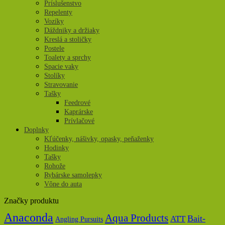
Príslušenstvo
Repelenty
Vozíky
Dáždniky a držiaky
Kreslá a stoličky
Postele
Toalety a sprchy
Spacie vaky
Stolíky
Stravovanie
Tašky
Feedrové
Kaprárske
Prívlačové
Doplnky
Kľúčenky, nášivky, opasky, peňaženky
Hodinky
Tašky
Rohože
Rybárske samolepky
Vône do auta
Značky produktu
Anaconda
Aqua Products
Bait-
ATT
Angling Pursuits