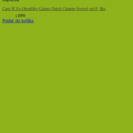
Carp´R´Us Obratlíky Gizmo Quick Change Swivel vel.8, 8ks
6,00
€
s DPH
Pridať do košíka