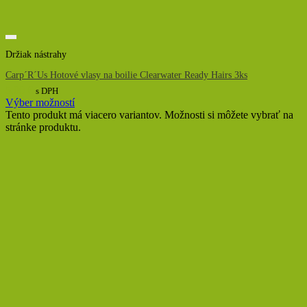
Držiak nástrahy
Carp´R´Us Hotové vlasy na boilie Clearwater Ready Hairs 3ks
5,00
€
s DPH
Výber možností
Tento produkt má viacero variantov. Možnosti si môžete vybrať na
stránke produktu.