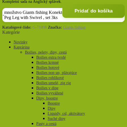
Kompletní sada na Anglický splávek.
Pridať do košíka
množstvo Giants fishing Konektor na anglický splávek
Peg Leg with Swivel , set 3ks
Katalógové číslo:
G-71098
Značka:
Giants fishing
Kategórie
Novinky
Kaprárina
Boilies, pelety, dipy, cestá
Boilies extra tvrdé
Boilies krmné
Boilies hotové
Boilies pop up, plávajúce
Boilies rohlíkové
Boilies umelé, zig rig
Boilies v dipe
Boilies vyvážené
Dipy, boostre
Boostre
Dipy
Liquidy, csl, aktivátory
Suché dipy
Pasty a cestá