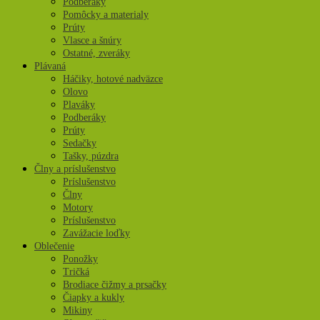
Podberáky
Pomôcky a materialy
Prúty
Vlasce a šnúry
Ostatné, zveráky
Plávaná
Háčiky, hotové nadväzce
Olovo
Plaváky
Podberáky
Prúty
Sedačky
Tašky, púzdra
Člny a príslušenstvo
Príslušenstvo
Člny
Motory
Príslušenstvo
Zavážacie loďky
Oblečenie
Ponožky
Tričká
Brodiace čižmy a prsačky
Čiapky a kukly
Mikiny