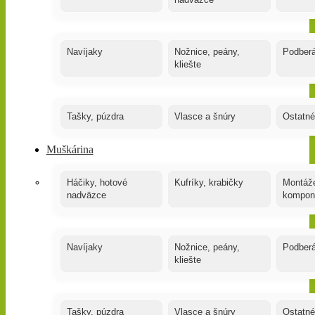
nadväzce
Navíjaky
Nožnice, peány,
Podber
kliešte
Tašky, púzdra
Vlasce a šnúry
Ostatné
Muškárina
Háčiky, hotové
Kufríky, krabičky
Montáže
nadväzce
kompon
Navíjaky
Nožnice, peány,
Podber
kliešte
Tašky, púzdra
Vlasce a šnúry
Ostatné