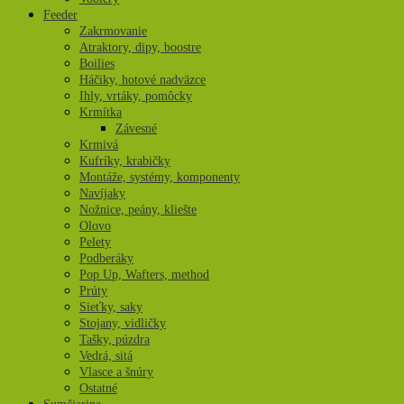
Feeder
Zakrmovanie
Atraktory, dipy, boostre
Boilies
Háčiky, hotové nadväzce
Ihly, vrtáky, pomôcky
Krmítka
Závesné
Krmivá
Kufríky, krabičky
Montáže, systémy, komponenty
Navíjaky
Nožnice, peány, kliešte
Olovo
Pelety
Podberáky
Pop Up, Wafters, method
Prúty
Sieťky, saky
Stojany, vidličky
Tašky, púzdra
Vedrá, sitá
Vlasce a šnúry
Ostatné