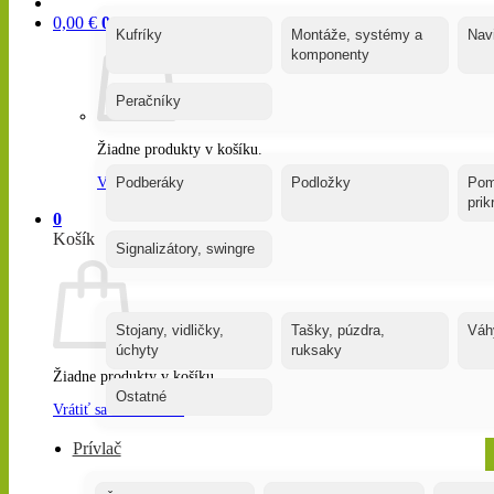
0,00
€
0
Kufríky
Montáže, systémy a
Nav
komponenty
Peračníky
Žiadne produkty v košíku.
Vrátiť sa do obchodu
Podberáky
Podložky
Pom
pri
0
Košík
Signalizátory, swingre
Stojany, vidličky,
Tašky, púzdra,
Váh
úchyty
ruksaky
Žiadne produkty v košíku.
Ostatné
Vrátiť sa do obchodu
Prívlač