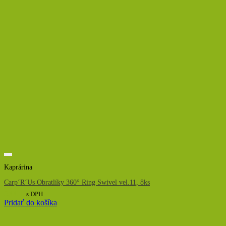
Kaprárina
Carp´R´Us Obratlíky 360° Ring Swivel vel.11, 8ks
5,00
€
s DPH
Pridať do košíka