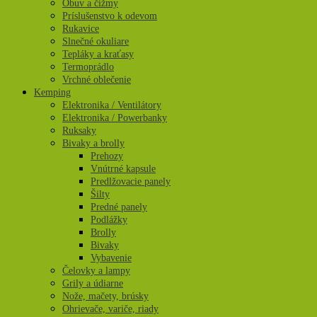
Obuv a čižmy
Príslušenstvo k odevom
Rukavice
Slnečné okuliare
Tepláky a kraťasy
Termoprádlo
Vrchné oblečenie
Kemping
Elektronika / Ventilátory
Elektronika / Powerbanky
Ruksaky
Bivaky a brolly
Prehozy
Vnútrné kapsule
Predlžovacie panely
Šilty
Predné panely
Podlážky
Brolly
Bivaky
Vybavenie
Čelovky a lampy
Grily a údiarne
Nože, mačety, brúsky
Ohrievače, variče, riady