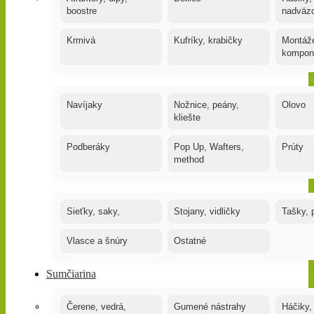
boostre
nadväz
Krmivá
Kufríky, krabičky
Montáže
kompon
Navíjaky
Nožnice, peány,
Olovo
kliešte
Podberáky
Pop Up, Wafters,
Prúty
method
Sieťky, saky,
Stojany, vidličky
Tašky, 
Vlasce a šnúry
Ostatné
Sumčiarina
Čerene, vedrá,
Gumené nástrahy
Háčiky,