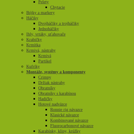
Pelety
Chytacie
Bójky a markery
Háčiky
Dvojháčiky a trojháčiky
Jednoháčiky
Ihly, vrtáky, uťahovače
Krabičky
Krmítka
Krmivá, nástrahy
Krmivá
Partikel
Kufríky
Montáže, systémy a komponenty
Crimpy
Držiak nástrahy
Obratníky
Obratníky s karabínou
Hadičky
Hotové nadväzce
Ronnie rig návazce
Klasické návazce
Kombinované návazce
Fluorocarbonové návazce
Karabínky, klipy, krúžky