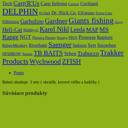
Carp'R'Us
Tech
Carp Inferno
Cortland
Carson
DELPHIN
Dr. Slick Co.
ElFabiano
Dr.Slick
Extra Carp
Giants fishing
Gardner
Garbolino
Filfishing
Greys
Karel Nikl
MS
Hell-Cat
Leeda
MAP
Hobby-G
Range
NGT
Prowess
Rapture
Plastica Panaro
PROS
Plastilys
Saenger
Sert
Snowbee
Riverbaits
Sakura
RidgeMonkey
Trakker
TB BAITS
Trabucco
Teben
SPARROW
Sunset
Products
Wychwood
ZFISH
Popis
Balení obsahuje: 3 sety ( obratlík, kovové véčko a hadičky )
Súvisiace produkty