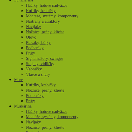
Sumčiarina
Háčiky, hotové nadväzce
Kufríky, krabičky
Montáže, systémy, komponenty
Nástrahy a atraktory
Navíjaky
Nožnice, peány, kliešte
Olovo
Plaváky, bójky
Podberáky
Prúty
Signalizátory, swingre
Stojany, vidličky
Vábničky
Vlasce a šnúry
More
Kufríky, krabičky
Nožnice, peány, kliešte
Podberáky
Prúty
Muškárina
Háčiky, hotové nadväzce
Montáže, systémy, komponenty
Navíjaky
Nožnice, peány, kliešte