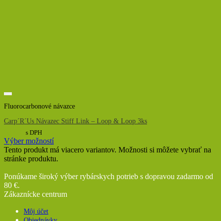
Fluorocarbonové návazce
Carp´R´Us Návazec Stiff Link – Loop & Loop 3ks
6,00
€
s DPH
Výber možností
Tento produkt má viacero variantov. Možnosti si môžete vybrať na
stránke produktu.
Ponúkame široký výber rybárskych potrieb s dopravou zadarmo od
80 €.
Zákaznícke centrum
Môj účet
Objednávky