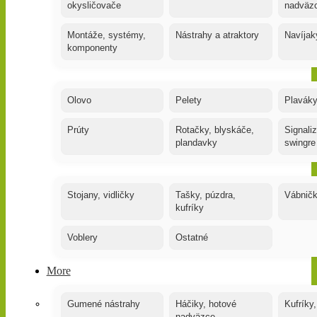
okysličovače
nadväz
Montáže, systémy,
Nástrahy a atraktory
Navíjak
komponenty
Olovo
Pelety
Plaváky
Prúty
Rotačky, blyskáče,
Signaliz
plandavky
swingre
Stojany, vidličky
Tašky, púzdra,
Vábnič
kufríky
Voblery
Ostatné
More
Gumené nástrahy
Háčiky, hotové
Kufríky,