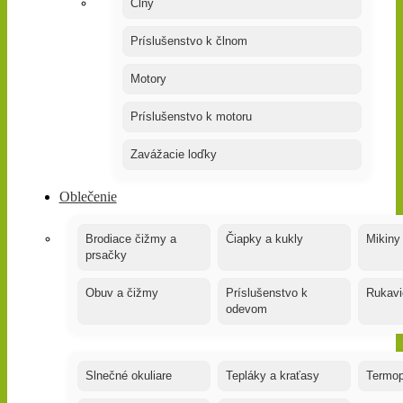
Člny
Príslušenstvo k člnom
Motory
Príslušenstvo k motoru
Zavážacie loďky
Oblečenie
Brodiace čižmy a
Čiapky a kukly
Mikiny
prsačky
Obuv a čižmy
Príslušenstvo k
Rukavi
odevom
Slnečné okuliare
Tepláky a kraťasy
Termop