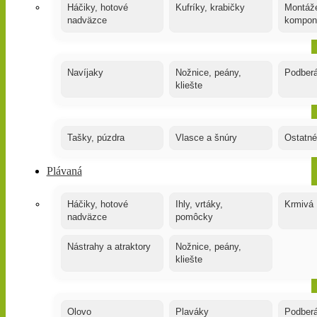
Háčiky, hotové
Kufríky, krabičky
Montáže
nadväzce
kompon
Navíjaky
Nožnice, peány,
Podber
kliešte
Tašky, púzdra
Vlasce a šnúry
Ostatné
Plávaná
Háčiky, hotové
Ihly, vrtáky,
Krmivá
nadväzce
pomôcky
Nástrahy a atraktory
Nožnice, peány,
kliešte
Olovo
Plaváky
Podber