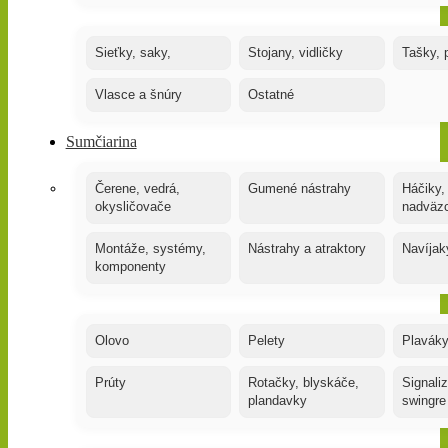
Sieťky, saky,
Stojany, vidličky
Tašky, 
Vlasce a šnúry
Ostatné
Sumčiarina
Čerene, vedrá,
Gumené nástrahy
Háčiky,
okysličovače
nadväz
Montáže, systémy,
Nástrahy a atraktory
Navíjak
komponenty
Olovo
Pelety
Plaváky
Prúty
Rotačky, blyskáče,
Signaliz
plandavky
swingre