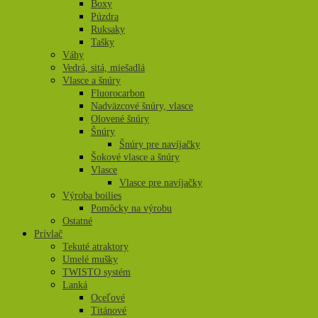
Boxy
Púzdra
Ruksaky
Tašky
Váhy
Vedrá, sitá, miešadlá
Vlasce a šnúry
Fluorocarbon
Nadväzcové šnúry, vlasce
Olovené šnúry
Šnúry
Šnúry pre navíjačky
Šokové vlasce a šnúry
Vlasce
Vlasce pre navíjačky
Výroba boilies
Pomôcky na výrobu
Ostatné
Prívlač
Tekuté atraktory
Umelé mušky
TWISTO systém
Lanká
Oceľové
Titánové