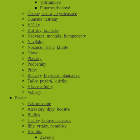
Volfrámové
Fluorocarbonové
Čerene, vedrá, okysličovače
Gumené nástrahy
Háčiky
Kufríky, krabičky
Nadväzce, montáže, komponenty
Navíjaky
Nožnice, peány, kliešte
Olovo
Plaváky
Podberáky
Prúty
Rotačky, blyskáče, plandavky
Tašky, puzdrá, kufríky
Vlasce a šnúry
Voblery
Feeder
Zakrmovanie
Atraktory, dipy, boostre
Boilies
Háčiky, hotové nadväzce
Ihly, vrtáky, pomôcky
Krmítka
Závesné