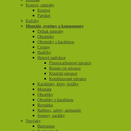
Krmivá, nástrahy
Krmivá
Partikel
Kufríky
Montáže, systémy a komponenty
Držiak nástrahy
Obratníky
Obratníky s karabínou
Crimpy
Hadičky
Hotové nadväzce
Fluorocarbonové návazce
Ronnie rig návazce
Klasické návazce
Kombinované návazce
Karabínky, klipy, krúžky
Montáže
Obratlíky
Obratlíky s karabínou
Rovnátka
Rubbers, safety, antitangle
Stopery, zarážky
Navijaky
Baitrunner