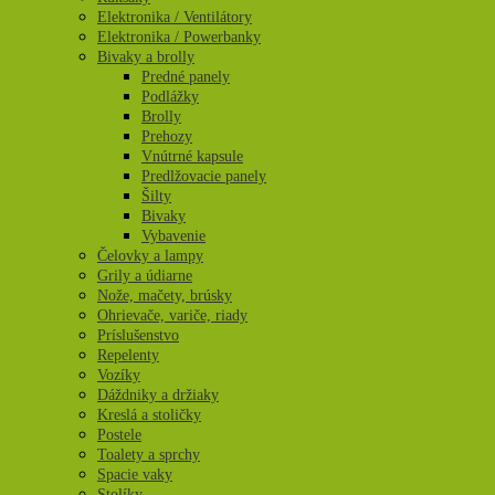
Elektronika / Ventilátory
Elektronika / Powerbanky
Bivaky a brolly
Predné panely
Podlážky
Brolly
Prehozy
Vnútrné kapsule
Predlžovacie panely
Šilty
Bivaky
Vybavenie
Čelovky a lampy
Grily a údiarne
Nože, mačety, brúsky
Ohrievače, variče, riady
Príslušenstvo
Repelenty
Vozíky
Dáždniky a držiaky
Kreslá a stoličky
Postele
Toalety a sprchy
Spacie vaky
Stolíky