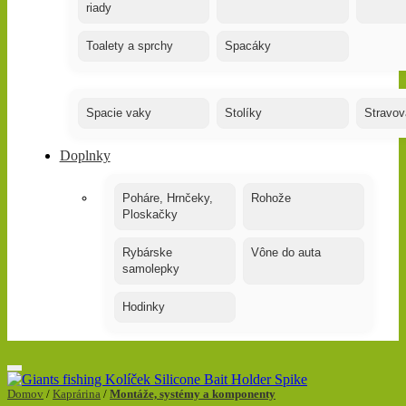
riady
Toalety a sprchy
Spacáky
Spacie vaky
Stolíky
Stravov
Doplnky
Poháre, Hrnčeky,
Rohože
Ploskačky
Rybárske
Vône do auta
samolepky
Hodinky
Domov
/
Kaprárina
/
Montáže, systémy a komponenty