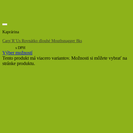
Kaprárina
Carp´R´Us Rovnátko dlouhé Mouthsnagger 8ks
6,00
€
s DPH
Výber možností
Tento produkt má viacero variantov. Možnosti si môžete vybrať na
stránke produktu.