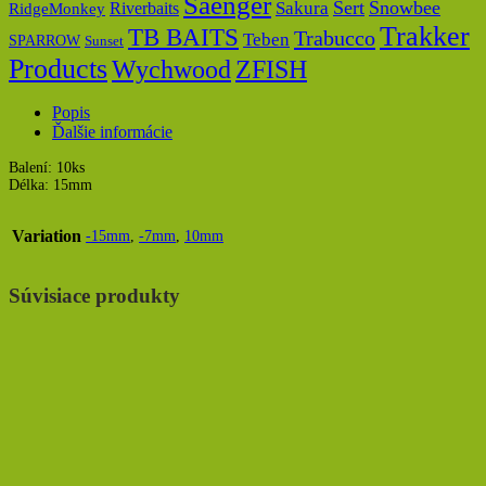
Saenger
Sert
Snowbee
Riverbaits
Sakura
RidgeMonkey
Trakker
TB BAITS
Trabucco
Teben
SPARROW
Sunset
Products
Wychwood
ZFISH
Popis
Ďalšie informácie
Balení: 10ks
Délka: 15mm
Variation
-15mm
,
-7mm
,
10mm
Súvisiace produkty