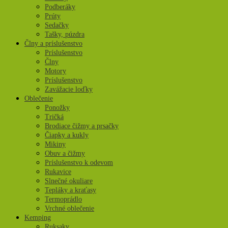
Podberáky
Prúty
Sedačky
Tašky, púzdra
Člny a príslušenstvo
Príslušenstvo
Člny
Motory
Príslušenstvo
Zavážacie loďky
Oblečenie
Ponožky
Tričká
Brodiace čižmy a prsačky
Čiapky a kukly
Mikiny
Obuv a čižmy
Príslušenstvo k odevom
Rukavice
Slnečné okuliare
Tepláky a kraťasy
Termoprádlo
Vrchné oblečenie
Kemping
Ruksaky