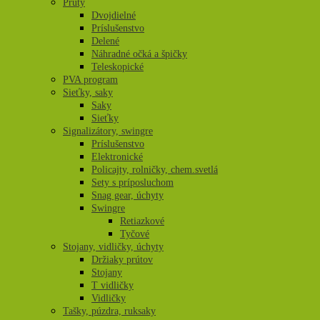
Prúty
Dvojdielné
Príslušenstvo
Delené
Náhradné očká a špičky
Teleskopické
PVA program
Sieťky, saky
Saky
Sieťky
Signalizátory, swingre
Príslušenstvo
Elektronické
Policajty, rolničky, chem.svetlá
Sety s príposluchom
Snag gear, úchyty
Swingre
Retiazkové
Tyčové
Stojany, vidličky, úchyty
Držiaky prútov
Stojany
T vidličky
Vidličky
Tašky, púzdra, ruksaky