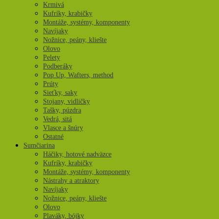
Krmivá
Kufríky, krabičky
Montáže, systémy, komponenty
Navíjaky
Nožnice, peány, kliešte
Olovo
Pelety
Podberáky
Pop Up, Wafters, method
Prúty
Sieťky, saky
Stojany, vidličky
Tašky, púzdra
Vedrá, sitá
Vlasce a šnúry
Ostatné
Sumčiarina
Háčiky, hotové nadväzce
Kufríky, krabičky
Montáže, systémy, komponenty
Nástrahy a atraktory
Navíjaky
Nožnice, peány, kliešte
Olovo
Plaváky, bójky