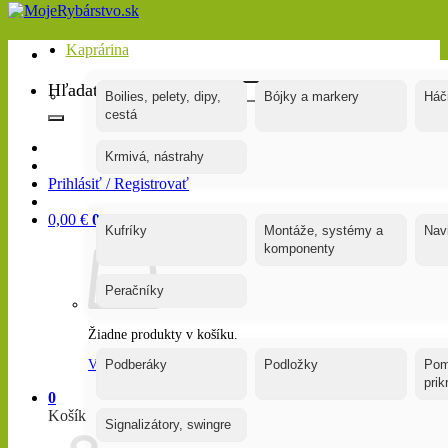
Kaprárina
Hľadať:
Boilies, pelety, dipy,
Bójky a markery
Háč
cestá
Krmivá, nástrahy
Prihlásiť / Registrovať
0,00
€
0
Kufríky
Montáže, systémy a
Nav
komponenty
Peračníky
Žiadne produkty v košíku.
Vrátiť sa do obchodu
Podberáky
Podložky
Pom
pri
0
Košík
Signalizátory, swingre