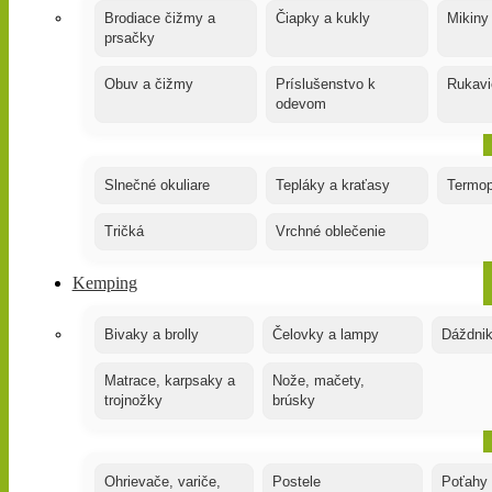
Brodiace čižmy a
Čiapky a kukly
Mikiny
prsačky
Obuv a čižmy
Príslušenstvo k
Rukavi
odevom
Slnečné okuliare
Tepláky a kraťasy
Termop
Tričká
Vrchné oblečenie
Kemping
Bivaky a brolly
Čelovky a lampy
Dáždnik
Matrace, karpsaky a
Nože, mačety,
trojnožky
brúsky
Ohrievače, variče,
Postele
Poťahy