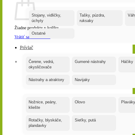
Stojany, vidličky,
Tašky, púzdra,
Váh
úchyty
ruksaky
Žiadne produkty v košíku.
Ostatné
Vrátiť sa do obchodu
Prívlač
Čerene, vedrá,
Gumené nástrahy
Háčiky
okysličovače
Nástrahy a atraktory
Navijaky
Nožnice, peány,
Olovo
Plavák
kliešte
Rotačky, blyskáče,
Sieťky, putá
plandavky