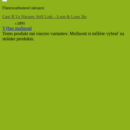
Fluorocarbonové návazce
Carp´R´Us Návazec Stiff Link – Loop & Loop 3ks
6,00
€
s DPH
Výber možností
Tento produkt má viacero variantov. Možnosti si môžete vybrať na
stránke produktu.