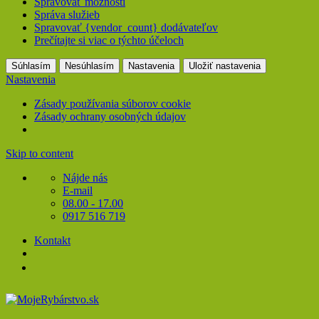
Spravovať možnosti
Správa služieb
Spravovať {vendor_count} dodávateľov
Prečítajte si viac o týchto účeloch
Súhlasím
Nesúhlasím
Nastavenia
Uložiť nastavenia
Nastavenia
Zásady používania súborov cookie
Zásady ochrany osobných údajov
Skip to content
Nájde nás
E-mail
08.00 - 17.00
0917 516 719
Kontakt