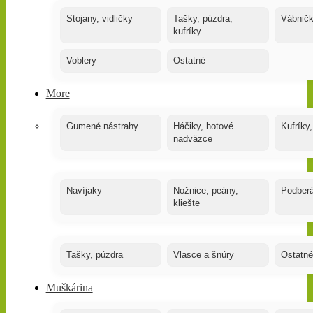
Stojany, vidličky
Tašky, púzdra,
Vábnič
kufríky
Voblery
Ostatné
More
Gumené nástrahy
Háčiky, hotové
Kufríky,
nadväzce
Navíjaky
Nožnice, peány,
Podber
kliešte
Tašky, púzdra
Vlasce a šnúry
Ostatné
Muškárina