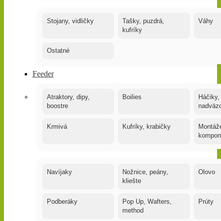
Stojany, vidličky
Tašky, puzdrá,
Váhy
kufríky
Ostatné
Feeder
Atraktory, dipy,
Boilies
Háčiky,
boostre
nadväz
Krmivá
Kufríky, krabičky
Montáže
kompon
Navíjaky
Nožnice, peány,
Olovo
kliešte
Podberáky
Pop Up, Wafters,
Prúty
method