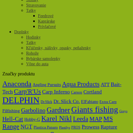
Stravovanie
Tašky
Feedrové
Kaprárske
Prívlačové
Doplnky
Hodinky
Tašky
Kľúčenky, nášivky, opasky, peňaženky
Rohože
Rybárske samolepky
Vône do auta
Značky produktu
Anaconda
Aqua Products
Bait-
ATT
Angling Pursuits
Carp'R'Us
Tech
Carp Inferno
Cortland
Carson
DELPHIN
Dr. Slick Co.
ElFabiano
Dr.Slick
Extra Carp
Giants fishing
Gardner
Garbolino
Filfishing
Greys
Karel Nikl
MS
Hell-Cat
Leeda
MAP
Hobby-G
Range
NGT
Prowess
Rapture
Plastica Panaro
PROS
Plastilys