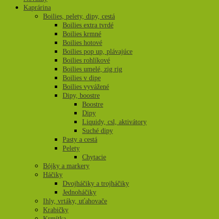
Kaprárina
Boilies, pelety, dipy, cestá
Boilies extra tvrdé
Boilies krmné
Boilies hotové
Boilies pop up, plávajúce
Boilies rohlíkové
Boilies umelé, zig rig
Boilies v dipe
Boilies vyvážené
Dipy, boostre
Boostre
Dipy
Liquidy, csl, aktivátory
Suché dipy
Pasty a cestá
Pelety
Chytacie
Bójky a markery
Háčiky
Dvojháčiky a trojháčiky
Jednoháčiky
Ihly, vrtáky, uťahovače
Krabičky
Krmítka