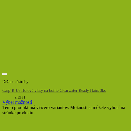
Držiak nástrahy
Carp´R´Us Hotové vlasy na boilie Clearwater Ready Hairs 3ks
5,00
€
s DPH
Výber možností
Tento produkt má viacero variantov. Možnosti si môžete vybrať na
stránke produktu.