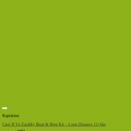
Kaprárina
Carp´R´Us Zarážky Bead & Ring Kit – Long Distance 12+6ks
6,00
€