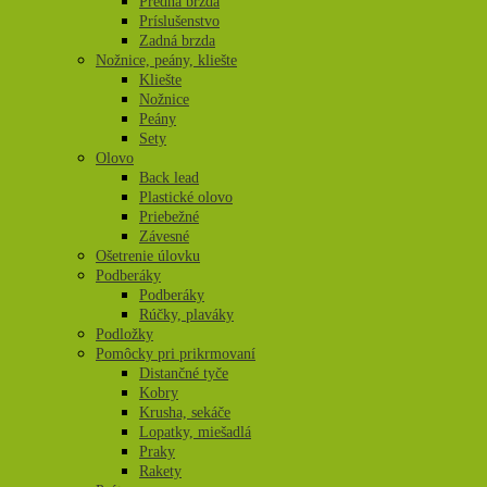
Predná brzda
Príslušenstvo
Zadná brzda
Nožnice, peány, kliešte
Kliešte
Nožnice
Peány
Sety
Olovo
Back lead
Plastické olovo
Priebežné
Závesné
Ošetrenie úlovku
Podberáky
Podberáky
Rúčky, plaváky
Podložky
Pomôcky pri prikrmovaní
Distančné tyče
Kobry
Krusha, sekáče
Lopatky, miešadlá
Praky
Rakety