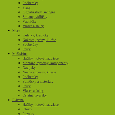
Podberáky
Prúty
Signalizátory, swingre
Stojany, vidličky
Vábničky
Vlasce a šnúry
More
Kufríky, krabičky
Nožnice, peány, kliešte
Podberáky
Prúty
Muškárina
Háčiky, hotové nadväzce
Montáže, systémy, komponenty
Navíjaky
Nožnice, peány, kliešte
Podberáky
Pomôcky a materialy
Prúty
Vlasce a šnúry
Ostatné, zveráky
Plávaná
Háčiky, hotové nadväzce
Olovo
Plaváky