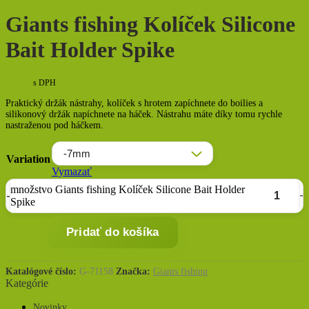
Giants fishing Kolíček Silicone
Bait Holder Spike
2,34
€
s DPH
Praktický držák nástrahy, kolíček s hrotem zapíchnete do boilies a
silikonový držák napíchnete na háček. Nástrahu máte díky tomu rychle
nastraženou pod háčkem.
Variation
Vymazať
množstvo Giants fishing Kolíček Silicone Bait Holder
Spike
Pridať do košíka
Katalógové číslo:
G-71158
Značka:
Giants fishing
Kategórie
Novinky