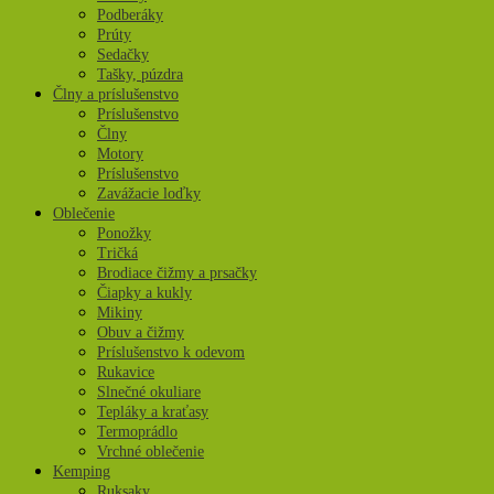
Podberáky
Prúty
Sedačky
Tašky, púzdra
Člny a príslušenstvo
Príslušenstvo
Člny
Motory
Príslušenstvo
Zavážacie loďky
Oblečenie
Ponožky
Tričká
Brodiace čižmy a prsačky
Čiapky a kukly
Mikiny
Obuv a čižmy
Príslušenstvo k odevom
Rukavice
Slnečné okuliare
Tepláky a kraťasy
Termoprádlo
Vrchné oblečenie
Kemping
Ruksaky