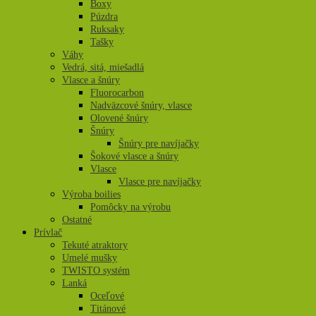
Boxy
Púzdra
Ruksaky
Tašky
Váhy
Vedrá, sitá, miešadlá
Vlasce a šnúry
Fluorocarbon
Nadväzcové šnúry, vlasce
Olovené šnúry
Šnúry
Šnúry pre navíjačky
Šokové vlasce a šnúry
Vlasce
Vlasce pre navíjačky
Výroba boilies
Pomôcky na výrobu
Ostatné
Prívlač
Tekuté atraktory
Umelé mušky
TWISTO systém
Lanká
Oceľové
Titánové