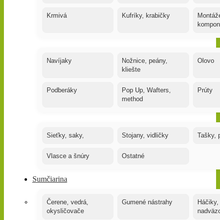
Krmivá
Kufríky, krabičky
Montáže
kompon
Navíjaky
Nožnice, peány,
Olovo
kliešte
Podberáky
Pop Up, Wafters,
Prúty
method
Sieťky, saky,
Stojany, vidličky
Tašky, 
Vlasce a šnúry
Ostatné
Sumčiarina
Čerene, vedrá,
Gumené nástrahy
Háčiky,
okysličovače
nadväz