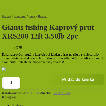
Domov
/
Kaprárina
/
Prúty
/
Delené
Giants fishing Kaprový prut
XRS200 12ft 3.50lb 2pc
118,73
€
s DPH
Řada kaprových prutů u kterých byl kladen důraz na sílu a rychlost, díky
tomu budete házet do delších vzdáleností. Zaváděcí akční nabídka při koupi
dvou prutů třetí stejné modelové řady zdarma!
Pridať do košíka
množstvo
Giants
fishing
Katalógové číslo:
G-13124
Značka:
Giants fishing
Kategórie
Kaprový
prut
Novinky
XRS200