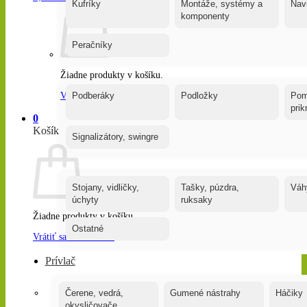
Kufríky
Montáže, systémy a
Nav
komponenty
Peračníky
Žiadne produkty v košíku.
Vrátiť sa do obchodu
Podberáky
Podložky
Pom
pri
0
Košík
Signalizátory, swingre
Stojany, vidličky,
Tašky, púzdra,
Váh
úchyty
ruksaky
Žiadne produkty v košíku.
Ostatné
Vrátiť sa do obchodu
Prívlač
Čerene, vedrá,
Gumené nástrahy
Háčiky
okysličovače