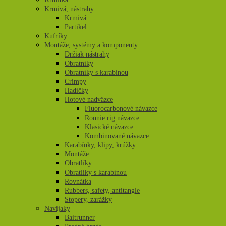
Krmivá, nástrahy
Krmivá
Partikel
Kufríky
Montáže, systémy a komponenty
Držiak nástrahy
Obratníky
Obratníky s karabínou
Crimpy
Hadičky
Hotové nadväzce
Fluorocarbonové návazce
Ronnie rig návazce
Klasické návazce
Kombinované návazce
Karabínky, klipy, krúžky
Montáže
Obratlíky
Obratlíky s karabínou
Rovnátka
Rubbers, safety, antitangle
Stopery, zarážky
Navijaky
Baitrunner