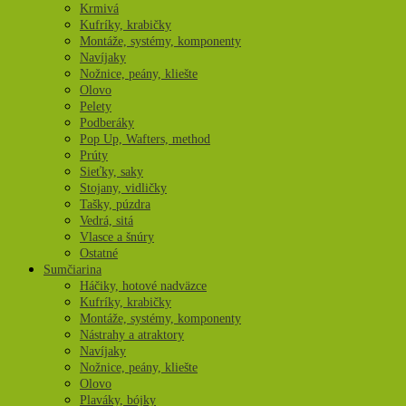
Krmivá
Kufríky, krabičky
Montáže, systémy, komponenty
Navíjaky
Nožnice, peány, kliešte
Olovo
Pelety
Podberáky
Pop Up, Wafters, method
Prúty
Sieťky, saky
Stojany, vidličky
Tašky, púzdra
Vedrá, sitá
Vlasce a šnúry
Ostatné
Sumčiarina
Háčiky, hotové nadväzce
Kufríky, krabičky
Montáže, systémy, komponenty
Nástrahy a atraktory
Navíjaky
Nožnice, peány, kliešte
Olovo
Plaváky, bójky