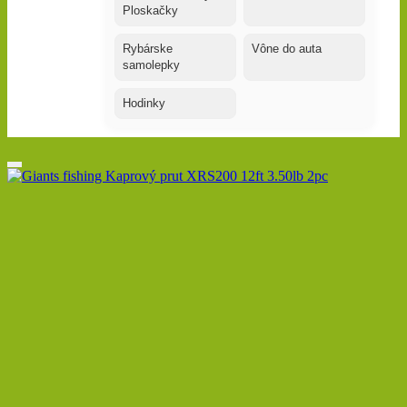
Ploskačky
Rybárske
Vône do auta
samolepky
Hodinky