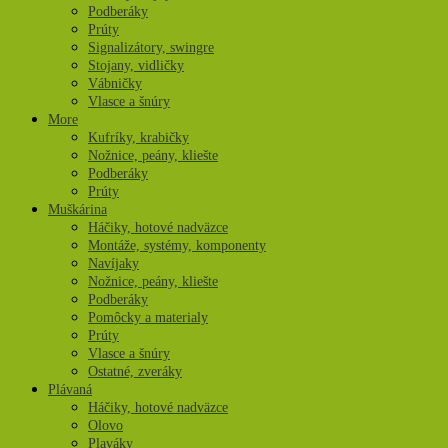
Podberáky
Prúty
Signalizátory, swingre
Stojany, vidličky
Vábničky
Vlasce a šnúry
More
Kufríky, krabičky
Nožnice, peány, kliešte
Podberáky
Prúty
Muškárina
Háčiky, hotové nadväzce
Montáže, systémy, komponenty
Navíjaky
Nožnice, peány, kliešte
Podberáky
Pomôcky a materialy
Prúty
Vlasce a šnúry
Ostatné, zveráky
Plávaná
Háčiky, hotové nadväzce
Olovo
Plaváky