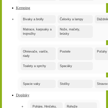
Kemping
Bivaky a brolly
Čelovky a lampy
Dáždnik
Matrace, karpsaky a
Nože, mačety,
trojnožky
brúsky
Ohrievače, variče,
Postele
Poťahy
riady
Toalety a sprchy
Spacáky
Spacie vaky
Stolíky
Stravov
Doplnky
Poháre, Hrnčeky,
Rohože