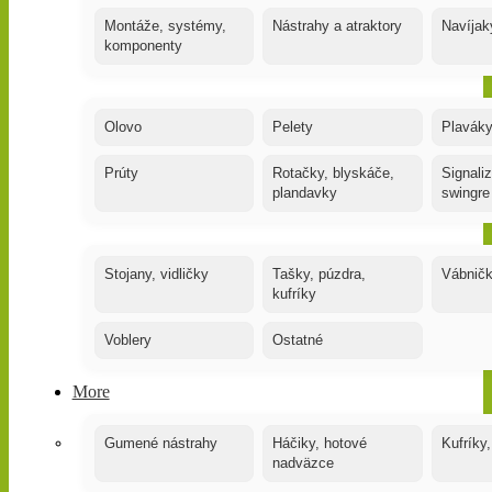
Montáže, systémy,
Nástrahy a atraktory
Navíjak
komponenty
Olovo
Pelety
Plaváky
Prúty
Rotačky, blyskáče,
Signaliz
plandavky
swingre
Stojany, vidličky
Tašky, púzdra,
Vábnič
kufríky
Voblery
Ostatné
More
Gumené nástrahy
Háčiky, hotové
Kufríky,
nadväzce