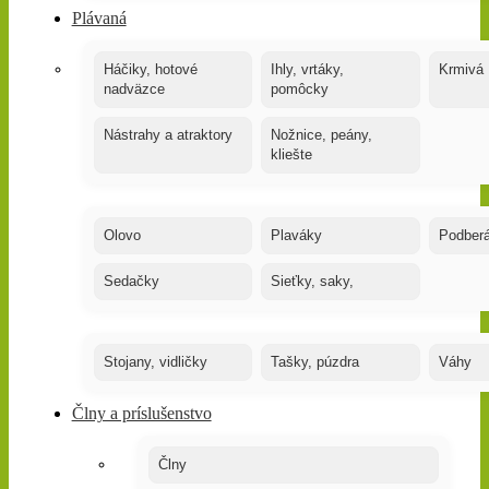
Plávaná
Háčiky, hotové
Ihly, vrtáky,
Krmivá
nadväzce
pomôcky
Nástrahy a atraktory
Nožnice, peány,
kliešte
Olovo
Plaváky
Podber
Sedačky
Sieťky, saky,
Stojany, vidličky
Tašky, púzdra
Váhy
Člny a príslušenstvo
Člny