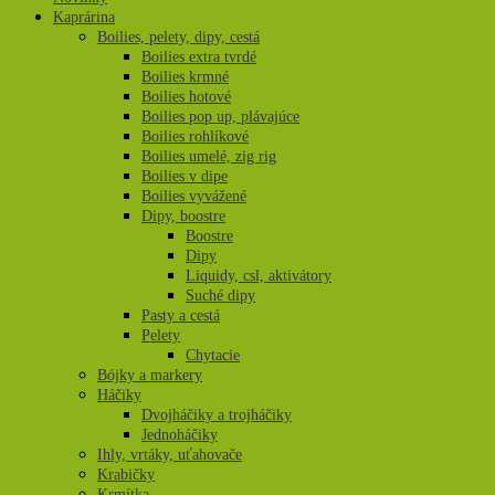
Kaprárina
12ft
Boilies, pelety, dipy, cestá
3.50lb
Boilies extra tvrdé
2pc
Boilies krmné
Boilies hotové
Boilies pop up, plávajúce
Boilies rohlíkové
Boilies umelé, zig rig
Boilies v dipe
Boilies vyvážené
Dipy, boostre
Boostre
Dipy
Liquidy, csl, aktivátory
Suché dipy
Pasty a cestá
Pelety
Chytacie
Bójky a markery
Háčiky
Dvojháčiky a trojháčiky
Jednoháčiky
Ihly, vrtáky, uťahovače
Krabičky
Krmítka