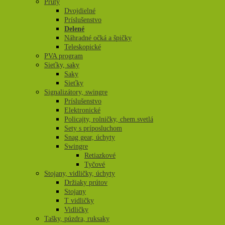
Prúty
Dvojdielné
Príslušenstvo
Delené
Náhradné očká a špičky
Teleskopické
PVA program
Sieťky, saky
Saky
Sieťky
Signalizátory, swingre
Príslušenstvo
Elektronické
Policajty, rolničky, chem.svetlá
Sety s príposluchom
Snag gear, úchyty
Swingre
Retiazkové
Tyčové
Stojany, vidličky, úchyty
Držiaky prútov
Stojany
T vidličky
Vidličky
Tašky, púzdra, ruksaky