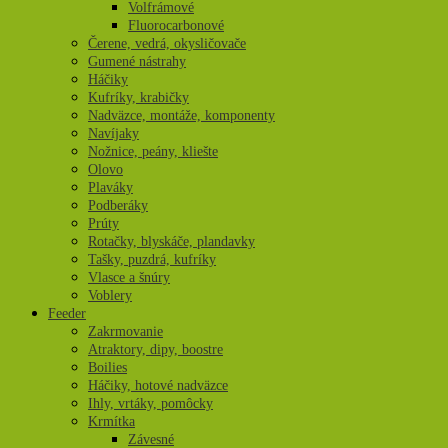
Volfrámové
Fluorocarbonové
Čerene, vedrá, okysličovače
Gumené nástrahy
Háčiky
Kufríky, krabičky
Nadväzce, montáže, komponenty
Navíjaky
Nožnice, peány, kliešte
Olovo
Plaváky
Podberáky
Prúty
Rotačky, blyskáče, plandavky
Tašky, puzdrá, kufríky
Vlasce a šnúry
Voblery
Feeder
Zakrmovanie
Atraktory, dipy, boostre
Boilies
Háčiky, hotové nadväzce
Ihly, vrtáky, pomôcky
Krmítka
Závesné