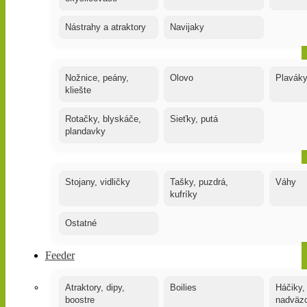
Nástrahy a atraktory
Navijaky
Nožnice, peány,
Olovo
Plavák
kliešte
Rotačky, blyskáče,
Sieťky, putá
plandavky
Stojany, vidličky
Tašky, puzdrá,
Váhy
kufríky
Ostatné
Feeder
Atraktory, dipy,
Boilies
Háčiky,
boostre
nadväz