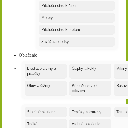
Príslušenstvo k člnom
Motory
Príslušenstvo k motoru
Zavážacie loďky
Oblečenie
Brodiace čižmy a
Čiapky a kukly
Mikiny
prsačky
Obuv a čižmy
Príslušenstvo k
Rukavi
odevom
Slnečné okuliare
Tepláky a kraťasy
Termop
Tričká
Vrchné oblečenie