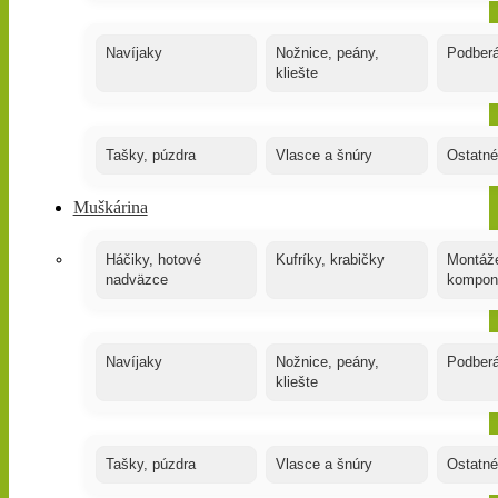
Navíjaky
Nožnice, peány,
Podber
kliešte
Tašky, púzdra
Vlasce a šnúry
Ostatné
Muškárina
Háčiky, hotové
Kufríky, krabičky
Montáže
nadväzce
kompon
Navíjaky
Nožnice, peány,
Podber
kliešte
Tašky, púzdra
Vlasce a šnúry
Ostatné