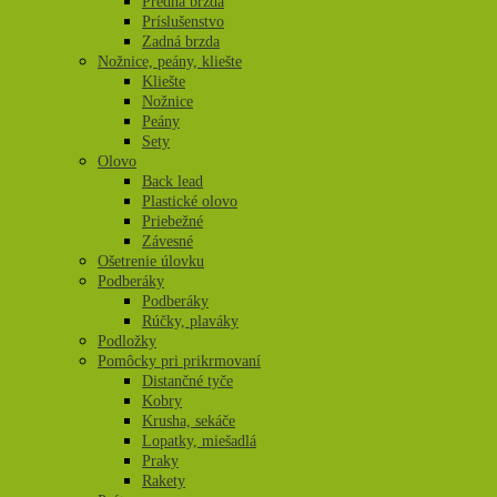
Predná brzda
Príslušenstvo
Zadná brzda
Nožnice, peány, kliešte
Kliešte
Nožnice
Peány
Sety
Olovo
Back lead
Plastické olovo
Priebežné
Závesné
Ošetrenie úlovku
Podberáky
Podberáky
Rúčky, plaváky
Podložky
Pomôcky pri prikrmovaní
Distančné tyče
Kobry
Krusha, sekáče
Lopatky, miešadlá
Praky
Rakety