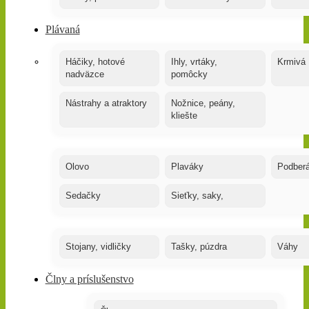
Plávaná
Háčiky, hotové
Ihly, vrtáky,
Krmivá
nadväzce
pomôcky
Nástrahy a atraktory
Nožnice, peány,
kliešte
Olovo
Plaváky
Podber
Sedačky
Sieťky, saky,
Stojany, vidličky
Tašky, púzdra
Váhy
Člny a príslušenstvo