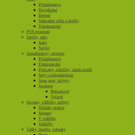
Príslušenstvo
Dvojdielné
Delené
Náhradné očká a špičky
Teleskopické
PVA program
Sieťky, saky
Saky
Sieťky
Signalizátory, swingre
Príslušenstvo
Elektronické
Policajty, rolničky, chem.svetlá
Sety s príposluchom
Snag gear, úchyty
Swingre
Retiazkové
Tyčové
Stojany, vidličky, úchyty
Držiaky prútov
Stojany
T vidličky
Vidličky
Tašky, púzdra, ruksaky
Boxy