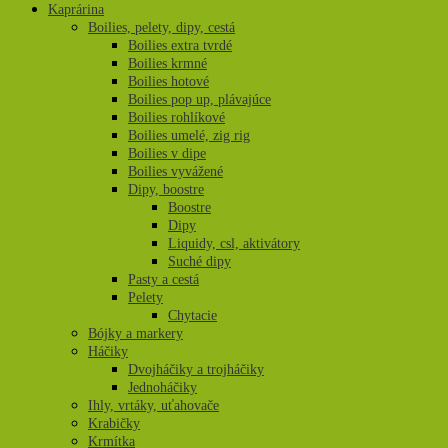
Kaprárina
Boilies, pelety, dipy, cestá
Boilies extra tvrdé
Boilies krmné
Boilies hotové
Boilies pop up, plávajúce
Boilies rohlíkové
Boilies umelé, zig rig
Boilies v dipe
Boilies vyvážené
Dipy, boostre
Boostre
Dipy
Liquidy, csl, aktivátory
Suché dipy
Pasty a cestá
Pelety
Chytacie
Bójky a markery
Háčiky
Dvojháčiky a trojháčiky
Jednoháčiky
Ihly, vrtáky, uťahovače
Krabičky
Krmítka