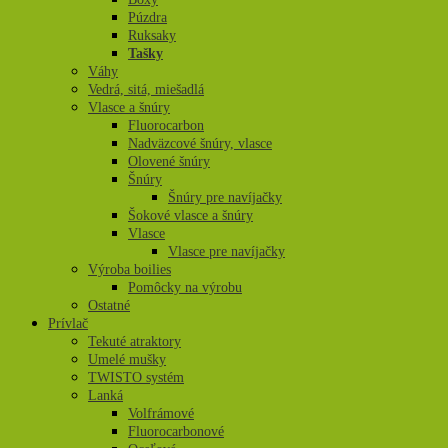
Púzdra
Ruksaky
Tašky
Váhy
Vedrá, sitá, miešadlá
Vlasce a šnúry
Fluorocarbon
Nadväzcové šnúry, vlasce
Olovené šnúry
Šnúry
Šnúry pre navíjačky
Šokové vlasce a šnúry
Vlasce
Vlasce pre navíjačky
Výroba boilies
Pomôcky na výrobu
Ostatné
Prívlač
Tekuté atraktory
Umelé mušky
TWISTO systém
Lanká
Volfrámové
Fluorocarbonové