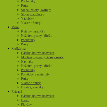
Podberáky
Prúty
Signalizátory, swingre
Stojany, vidličky
Vábničky
Vlasce a šnúry
More
Kufríky, krabičky
Nožnice, peány, kliešte
Podberáky
Prúty
Muškárina
Háčiky, hotové nadväzce
Montáže, systémy, komponenty
Navíjaky
Nožnice, peány, kliešte
Podberáky
Pomôcky a materialy
Prúty
Vlasce a šnúry
Ostatné, zveráky
Plávaná
Háčiky, hotové nadväzce
Olovo
Plaváky