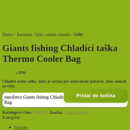
Domov
/
Kaprárina
/
Tašky, púzdra, ruksaky
/
Tašky
Giants fishing Chladící taška
Thermo Cooler Bag
35,70
€
s DPH
Chladící termo taška, která je určená pro uchovávání potravin, nebo nástrah
na ryby.
Pridať do košíka
množstvo Giants fishing Chladící taška Thermo Cooler
Bag
Katalógové číslo:
G-60322
Značka:
Giants fishing
Kategórie
Novinky