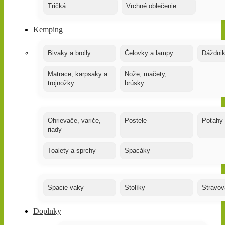
Tričká
Vrchné oblečenie
Kemping
Bivaky a brolly
Čelovky a lampy
Dáždnik
Matrace, karpsaky a
Nože, mačety,
trojnožky
brúsky
Ohrievače, variče,
Postele
Poťahy
riady
Toalety a sprchy
Spacáky
Spacie vaky
Stolíky
Stravov
Doplnky