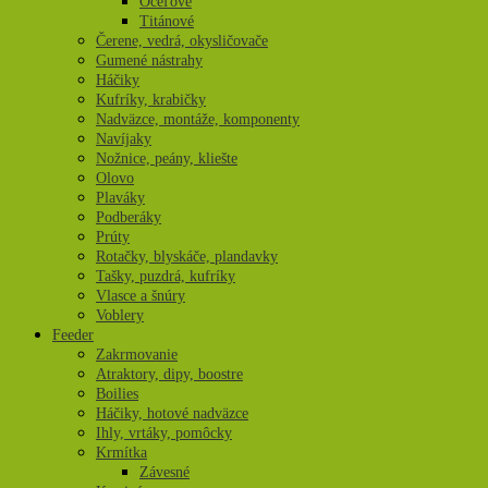
Oceľové
Titánové
Čerene, vedrá, okysličovače
Gumené nástrahy
Háčiky
Kufríky, krabičky
Nadväzce, montáže, komponenty
Navíjaky
Nožnice, peány, kliešte
Olovo
Plaváky
Podberáky
Prúty
Rotačky, blyskáče, plandavky
Tašky, puzdrá, kufríky
Vlasce a šnúry
Voblery
Feeder
Zakrmovanie
Atraktory, dipy, boostre
Boilies
Háčiky, hotové nadväzce
Ihly, vrtáky, pomôcky
Krmítka
Závesné