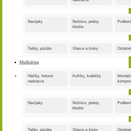
nadväzce
Navíjaky
Nožnice, peány,
Podber
kliešte
Tašky, púzdra
Vlasce a šnúry
Ostatné
Muškárina
Háčiky, hotové
Kufríky, krabičky
Montáže
nadväzce
kompon
Navíjaky
Nožnice, peány,
Podber
kliešte
Tašky, púzdra
Vlasce a šnúry
Ostatné