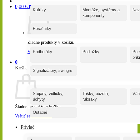
0,00
€
0
Kufríky
Montáže, systémy a
Nav
komponenty
Peračníky
Žiadne produkty v košíku.
Vrátiť sa do obchodu
Podberáky
Podložky
Pom
pri
0
Košík
Signalizátory, swingre
Stojany, vidličky,
Tašky, púzdra,
Váh
úchyty
ruksaky
Žiadne produkty v košíku.
Ostatné
Vrátiť sa do obchodu
Prívlač