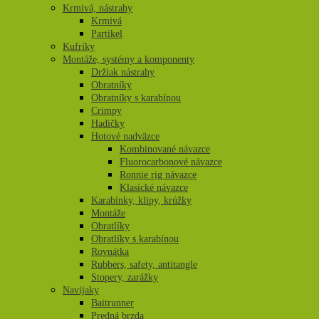
Krmivá, nástrahy
Krmivá
Partikel
Kufríky
Montáže, systémy a komponenty
Držiak nástrahy
Obratníky
Obratníky s karabínou
Crimpy
Hadičky
Hotové nadväzce
Kombinované návazce
Fluorocarbonové návazce
Ronnie rig návazce
Klasické návazce
Karabínky, klipy, krúžky
Montáže
Obratlíky
Obratlíky s karabínou
Rovnátka
Rubbers, safety, antitangle
Stopery, zarážky
Navijaky
Baitrunner
Predná brzda