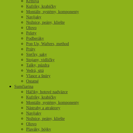
Krmivá
Kufríky, krabičky
Montáže, systémy, komponenty
Navíjaky
Nožnice, peány, kliešte
Olovo
Pelety
Podberáky
Pop Up, Wafters, method
Prúty
Sieťky, saky
Stojany, vidličky
Tašky, púzdra
Vedrá, sitá
Vlasce a šnúry
Ostatné
Sumčiarina
Háčiky, hotové nadväzce
Kufríky, krabičky
Montáže, systémy, komponenty
Nástrahy a atraktory
Navíjaky
Nožnice, peány, kliešte
Olovo
Plaváky, bójky