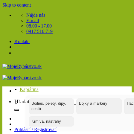
Skip to content
Nájde nás
E-mail
08.00 - 17.00
0917 516 719
Kontakt
Kaprárina
Hľadať:
Boilies, pelety, dipy,
Bójky a markery
Háč
cestá
Krmivá, nástrahy
Prihlásiť / Registrovať