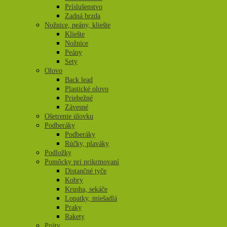
Príslušenstvo
Zadná brzda
Nožnice, peány, kliešte
Kliešte
Nožnice
Peány
Sety
Olovo
Back lead
Plastické olovo
Priebežné
Závesné
Ošetrenie úlovku
Podberáky
Podberáky
Rúčky, plaváky
Podložky
Pomôcky pri prikrmovaní
Distančné tyče
Kobry
Krusha, sekáče
Lopatky, miešadlá
Praky
Rakety
Prúty