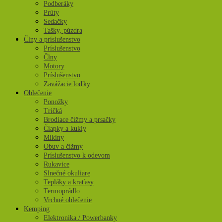
Podberáky
Prúty
Sedačky
Tašky, púzdra
Člny a príslušenstvo
Príslušenstvo
Člny
Motory
Príslušenstvo
Zavážacie loďky
Oblečenie
Ponožky
Tričká
Brodiace čižmy a prsačky
Čiapky a kukly
Mikiny
Obuv a čižmy
Príslušenstvo k odevom
Rukavice
Slnečné okuliare
Tepláky a kraťasy
Termoprádlo
Vrchné oblečenie
Kemping
Elektronika / Powerbanky