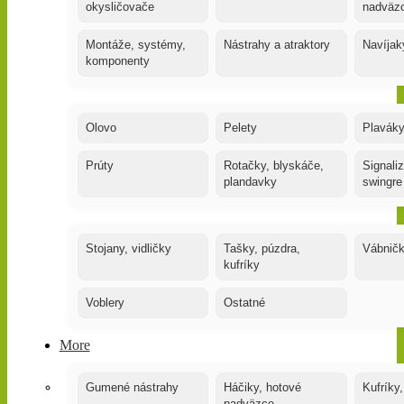
okysličovače
nadväz
Montáže, systémy,
Nástrahy a atraktory
Navíjak
komponenty
Olovo
Pelety
Plaváky
Prúty
Rotačky, blyskáče,
Signaliz
plandavky
swingre
Stojany, vidličky
Tašky, púzdra,
Vábnič
kufríky
Voblery
Ostatné
More
Gumené nástrahy
Háčiky, hotové
Kufríky,