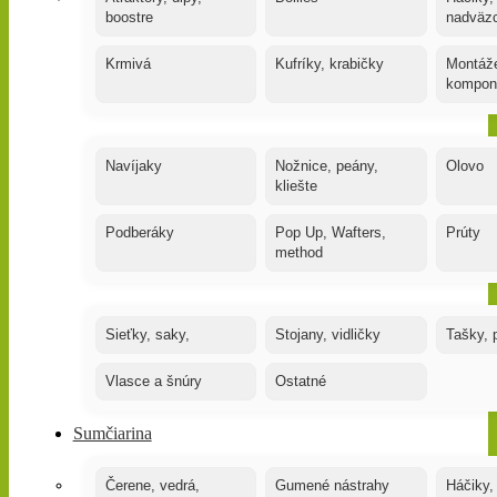
boostre
nadväz
Krmivá
Kufríky, krabičky
Montáže
kompon
Navíjaky
Nožnice, peány,
Olovo
kliešte
Podberáky
Pop Up, Wafters,
Prúty
method
Sieťky, saky,
Stojany, vidličky
Tašky, 
Vlasce a šnúry
Ostatné
Sumčiarina
Čerene, vedrá,
Gumené nástrahy
Háčiky,