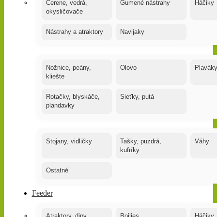
Čerene, vedrá,
Gumené nástrahy
Háčiky
okysličovače
Nástrahy a atraktory
Navijaky
Nožnice, peány,
Olovo
Plavák
kliešte
Rotačky, blyskáče,
Sieťky, putá
plandavky
Stojany, vidličky
Tašky, puzdrá,
Váhy
kufríky
Ostatné
Feeder
Atraktory, dipy,
Boilies
Háčiky,