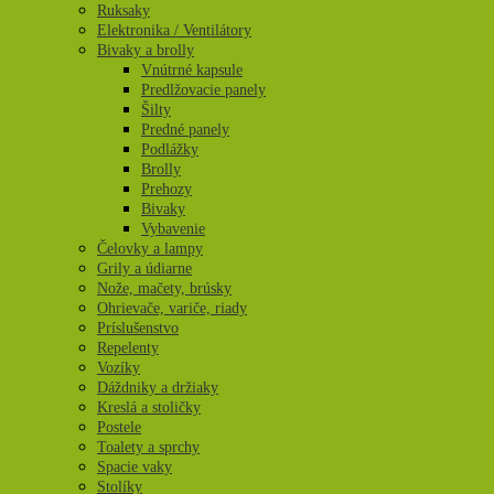
Ruksaky
Elektronika / Ventilátory
Bivaky a brolly
Vnútrné kapsule
Predlžovacie panely
Šilty
Predné panely
Podlážky
Brolly
Prehozy
Bivaky
Vybavenie
Čelovky a lampy
Grily a údiarne
Nože, mačety, brúsky
Ohrievače, variče, riady
Príslušenstvo
Repelenty
Vozíky
Dáždniky a držiaky
Kreslá a stoličky
Postele
Toalety a sprchy
Spacie vaky
Stolíky