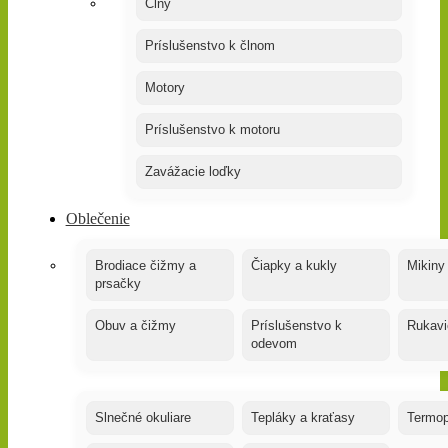
Člny
Príslušenstvo k člnom
Motory
Príslušenstvo k motoru
Zavážacie loďky
Oblečenie
Brodiace čižmy a
Čiapky a kukly
Mikiny
prsačky
Obuv a čižmy
Príslušenstvo k
Rukavi
odevom
Slnečné okuliare
Tepláky a kraťasy
Termop