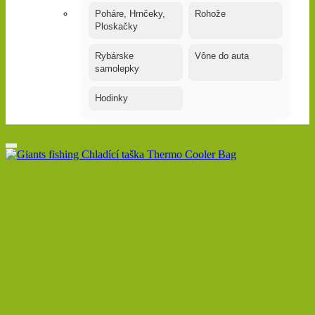
Poháre, Hrnčeky,
Rohože
Ploskačky
Rybárske
Vône do auta
samolepky
Hodinky